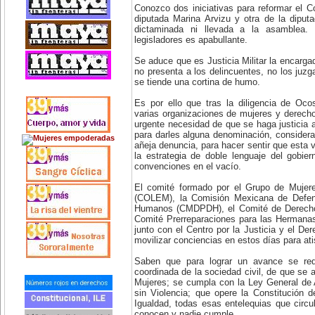
Conozco dos iniciativas para reformar el Có
diputada Marina Arvizu y otra de la diput
dictaminada ni llevada a la asamblea. 
legisladores es apabullante.
Se aduce que es Justicia Militar la encargad
no presenta a los delincuentes, no los juzg
se tiende una cortina de humo.
Es por ello que tras la diligencia de Oc
varias organizaciones de mujeres y derech
urgente necesidad de que se haga justicia
para darles alguna denominación, consider
añeja denuncia, para hacer sentir que esta 
la estrategia de doble lenguaje del gobie
convenciones en el vacío.
El comité formado por el Grupo de Mujer
(COLEM), la Comisión Mexicana de Defe
Humanos (CMDPDH), el Comité de Derechos
Comité Prerreparaciones para las Hermana
junto con el Centro por la Justicia y el De
movilizar conciencias en estos días para atis
Saben que para lograr un avance se req
coordinada de la sociedad civil, de que se aj
Mujeres; se cumpla con la Ley General de
sin Violencia; que opere la Constitución 
Igualdad, todas esas entelequias que circ
conocen y nadie cumple.