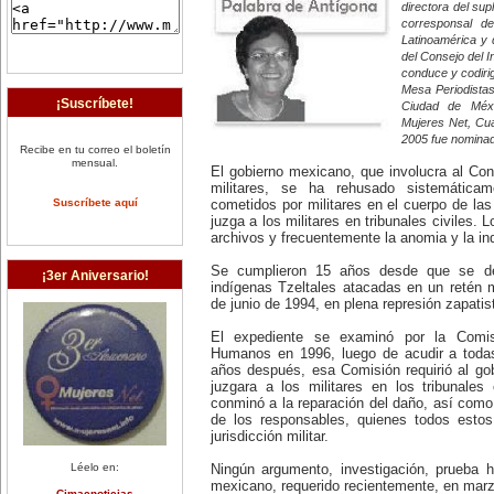
directora del su
corresponsal d
Latinoamérica y 
del Consejo del In
conduce y codiri
Mesa Periodistas 
¡Suscríbete!
Ciudad de Méxi
Mujeres Net, Cua
2005 fue nominad
Recibe en tu correo el boletín
mensual.
El gobierno mexicano, que involucra al Cong
militares, se ha rehusado sistemática
Suscríbete aquí
cometidos por militares en el cuerpo de la
juzga a los militares en tribunales civiles.
archivos y frecuentemente la anomia y la ind
Se cumplieron 15 años desde que se de
¡3er Aniversario!
indígenas Tzeltales atacadas en un retén mi
de junio de 1994, en plena represión zapatis
El expediente se examinó por la Comis
Humanos en 1996, luego de acudir a todas
años después, esa Comisión requirió al go
juzgara a los militares en los tribunale
conminó a la reparación del daño, así como
de los responsables, quienes todos estos
jurisdicción militar.
Léelo en:
Ningún argumento, investigación, prueba h
mexicano, requerido recientemente, en marz
Cimacnoticias