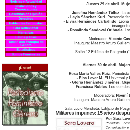
Noticias y Actualidad
Jueves 29 de abril. Muj
Invitaciones y
Convocatorias
- Josefina Hernández Téllez
. La e
Columnas de Opinión
- Layla Sánchez Kuri
. Presencia fe
Derechos
- Elvira Hernández Carballido
. Leona 
Hablan las Feministas
insurgente
Para Reflexionar
- Rosalinda Sandoval Orihuela
. Lo
Narrativas
Libros y Tesis
Moderador:
Vicente Cas
Temas con Enfoque de
Inaugura: Maestro Arturo Guill
Género
Estadísticas
Salón 12 Edificio de Posgrado (
Somos Feministas
Viernes 30 de abril. Mujer
¡Únete!
- Rosa María Valles Ruiz
. Periodista
- Elsa Lever M.
El Universal y 
- Gloria Hernández Jiménez
. Muje
- Francisca Robles
. Los corrido
Moderadora:
Noemí 
Inaugura: Maestro Arturo Guill
Sala Lucio Mendieta, Edificio de Posg
Militares impunes: 15 años desp
Por Sara Lov
Periodista d
Comunicación e 