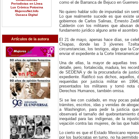
como el de Barranca de Bejuco en Guerrero 
Periodistas en Línea
Lux Crónica Potosina
MujeresNet.Info
No quiero hablar sólo de impunidad sin sent
Oaxaca Digital
Lo que realmente sucede es que existe un
gobiernos de Carlos Salinas, Ernesto Zedi
Calderón con los militares que abusan de
fundamento jurídico alguno ante el asombro 
Artículos de la autora
El 21 de mayo, apenas hace días, se celeb
Chiapas, donde las 3 jóvenes Tzeltal
circunstancias, los testigos, algo que la Co
enviar el expediente a la Corte Interameri
Una de ellas, la mayor de aquellas tres
detalle, pero, fortalecida, madura, les recor
de SEDENA y de la procuraduría de justic
expediente. Ratificó sus dichos, aquellos,
requeridas por justicia militar en 19
presentados los militares y tomó nota 
Derechos Humanos, también omisa.
Si se lee con cuidado, en muy pocas pala
trámites, escritos, idas y venidas de aboga
a Washington, para pedir la justicia qu
observará el tamaño del quebrantamiento d
inequidad para las indígenas, de la injust
vejación contra las mujeres, de las que habl
Lo cierto es que el Estado Mexicano represe
por los burócratas en turno, no ha permitid