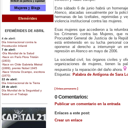
Este sábado 6 de junio habrá un homenaje 
Atenco, atacadas sexualmente por la polic
hermanas de las tzeltales, reprimidas y v
Efemérides
violencia institucional contra las mujeres.
Esas mujeres que accedieron a la relumbra
EFEMÉRIDES DE ABRIL
los Crímenes contra las Mujeres, que n
Procurador General de Justicia de la Repú
4 de abril:
Día Internacional contra la
está entretenido en su lucha personal con
Prostitución Infantil
oponerse al derecho a interrumpir un 
7 de abril:
represión en Atenco en mayo de 2006.
-Día Mundial de la Salud
-Nace en París Flora Tristán
La sociedad civil, los órganos civiles y o
(1803)
organizaciones de mujeres, tienen la pal
-Nace en Chile Gabriela Mistral
(1889), premio Nobel 1945
respuesta y la reparación del daño ahora.
-Nace Victoria Ocampo, escritora
Etiquetas:
Palabra de Antígona de Sara L
(1870)
22 de abril:
Día Internacional de la Tierra
28 de abril:
[
]
Enlace permanente
Día Mundial de la Seguridad y
Salud en el Trabajo
0 Comentarios:
30 de abril:
Día de la Niña
Publicar un comentario en la entrada
EFEMÉRIDES DE MARZO
Enlaces a este post:
1 de marzo:
Crear un enlace
Nace en Santiago, Chile, la
escritora Mercedes Valenzuela
Alvarez (1924-1993), más