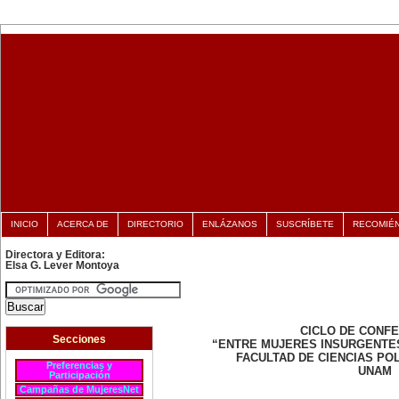
INICIO
ACERCA DE
DIRECTORIO
ENLÁZANOS
SUSCRÍBETE
RECOMIÉ
Directora y Editora:
Elsa G. Lever Montoya
CICLO DE CONF
Secciones
“ENTRE MUJERES INSURGENTE
FACULTAD DE CIENCIAS POL
Preferencias y
UNAM
Participación
Campañas de MujeresNet