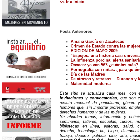
<< Ir a Inicio
conocida como Mercedes
Valdivieso. En 1961 publica 'La
Brecha', considerada como la
primera novela feminista de
Latinoamérica.
4 de marzo:
En México muere Adelina
Posts Anteriores
Zendejas (1909-1993), periodista,
escritora y defensora de los
derechos de las mujeres.
Amalia García en Zacatecas
5 de marzo:
Crimen de Estado contra las mujer
En Dijon fallece Gabrielle Suchon
EDICION DE MAYO 2009
(1703), notable filósofa francesa,
"Espejos: una historia casi univers
autora del Tratado de la moral y
La influenza porcina: alerta sanitar
de la política (1693), la primera
obra explícitamente filosófica
Oaxaca: ya van 563 ¿cuántas más?
escrita por una mujer en el
Pornografía con niñas: ¿para quié
mundo.
Día de las Madres
8 de marzo:
De atrasos y retrasos… Durango y lo
-Día Internacional de la Mujer
Maternidad moderna
-En la ciudad de Melo, Uruguay,
nace Juana Fernández Morales
(1895-1980), poeta conocida
Este sitio se actualiza cada mes, con
mundialmente como Juana de
invitaciones y convocatorias
, que son c
Ibarbourou, o 'Juana de América'.
revista mensual de periodismo, género y
Se la considera una de las figuras
hombres que, sin importar profesión, emple
clave de la poesía
derechos humanos y de las mujeres.
hispanoamericana
Se abordan temas, información y notici
contemporánea.
seminarios, talleres, escuelas, cursos, mae
14 de marzo:
Nace, en la Ciudad de México,
bibliotecas en línea, editoras, salud, c
Matilde Montoya (1857-1938). Fue
derecho, tecnología, tic, blogs, discapac
la primera mujer que recibió el
trabajo, deporte, política, cine, arte, mús
título de médica cirujana en 1887.