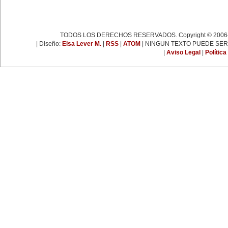
Muere Françoise Giroud (1916-
2003), destacada figura del
periodismo, las letras y la política
francesa. Fue cofundadora del
semanario 'L’Express'.
TODOS LOS DERECHOS RESERVADOS. Copyright © 2006-
22 de enero:
Día Internacional de la Libertad.
| Diseño:
Elsa Lever M.
|
RSS
|
ATOM
| NINGUN TEXTO PUEDE SER
24 de enero:
|
Aviso Legal
|
Política
Fallece Leona Vicario (1789-
1842), patriota mexicana que tuvo
una importante actuación durante
las guerras de la independencia.
25 de enero:
Nace la escritora inglesa Virginia
Woolf (1882-1941), una de las
figuras más representativas de la
novelística inglesa experimental y
de la narrativa moderna a nivel
mundial.
31 de enero:
Nace Ana Pavlova (1885-1931),
célebre bailarina rusa. Se convirtió
en una leyenda viviente con el
solo 'La muerte del cisne',
coreografía realizada
especialmente para ella por el
famoso coreógrafo Fokine, con
música de Saint-Sans.
EFEMÉRIDES DE
DICIEMBRE
1 de diciembre: