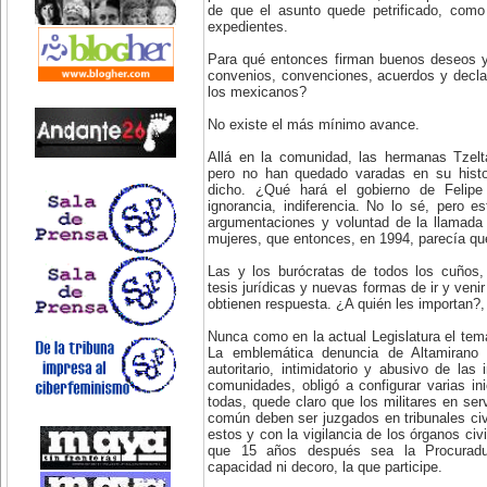
de que el asunto quede petrificado, como
expedientes.
Para qué entonces firman buenos deseos y
convenios, convenciones, acuerdos y declar
los mexicanos?
No existe el más mínimo avance.
Allá en la comunidad, las hermanas Tzelt
pero no han quedado varadas en su histor
dicho. ¿Qué hará el gobierno de Felipe 
ignorancia, indiferencia. No lo sé, pero e
argumentaciones y voluntad de la llamada 
mujeres, que entonces, en 1994, parecía qu
Las y los burócratas de todos los cuños
tesis jurídicas y nuevas formas de ir y veni
obtienen respuesta. ¿A quién les importan?, 
Nunca como en la actual Legislatura el te
La emblemática denuncia de Altamirano 
autoritario, intimidatorio y abusivo de las
comunidades, obligó a configurar varias in
todas, quede claro que los militares en ser
común deben ser juzgados en tribunales civi
estos y con la vigilancia de los órganos ci
que 15 años después sea la Procuradur
capacidad ni decoro, la que participe.