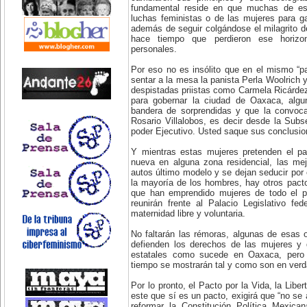
fundamental reside en que muchas de est
luchas feministas o de las mujeres para ga
además de seguir colgándose el milagrito de
hace tiempo que perdieron ese horizo
personales.
Por eso no es insólito que en el mismo “p
sentar a la mesa la panista Perla Woolrich y
despistadas priistas como Carmela Ricárdez 
para gobernar la ciudad de Oaxaca, algu
bandera de sorprendidas y que la convocat
Rosario Villalobos, es decir desde la Sub
poder Ejecutivo. Usted saque sus conclusio
Y mientras estas mujeres pretenden el p
nueva en alguna zona residencial, las mej
autos último modelo y se dejan seducir por 
la mayoría de los hombres, hay otros pact
que han emprendido mujeres de todo el p
reunirán frente al Palacio Legislativo fe
maternidad libre y voluntaria.
No faltarán las rémoras, algunas de esas
defienden los derechos de las mujeres y q
estatales como sucede en Oaxaca, per
tiempo se mostrarán tal y como son en verd
Por lo pronto, el Pacto por la Vida, la Libe
este que sí es un pacto, exigirá que “no se a
reformar la Constitución Política Mexica