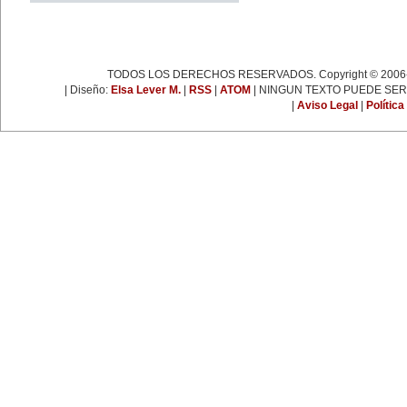
espartaquista junto a Kart
Liebknecht y Clara Zetkin.
19 de enero:
Muere Françoise Giroud (1916-
2003), destacada figura del
periodismo, las letras y la política
TODOS LOS DERECHOS RESERVADOS. Copyright © 2006-
francesa. Fue cofundadora del
semanario 'L’Express'.
| Diseño:
Elsa Lever M.
|
RSS
|
ATOM
| NINGUN TEXTO PUEDE SER
22 de enero:
|
Aviso Legal
|
Política
Día Internacional de la Libertad.
24 de enero:
Fallece Leona Vicario (1789-
1842), patriota mexicana que tuvo
una importante actuación durante
las guerras de la independencia.
25 de enero:
Nace la escritora inglesa Virginia
Woolf (1882-1941), una de las
figuras más representativas de la
novelística inglesa experimental y
de la narrativa moderna a nivel
mundial.
31 de enero:
Nace Ana Pavlova (1885-1931),
célebre bailarina rusa. Se convirtió
en una leyenda viviente con el
solo 'La muerte del cisne',
coreografía realizada
especialmente para ella por el
famoso coreógrafo Fokine, con
música de Saint-Sans.
EFEMÉRIDES DE