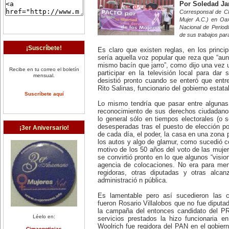
Por Soledad Ja
Corresponsal de C
Mujer A.C.) en Oax
Nacional de Period
de sus trabajos par
¡Suscríbete!
Es claro que existen reglas, en los princi
sería aquella voz popular que reza que “au
mismo bacín que jarro”, como dijo una vez u
Recibe en tu correo el boletín
participar en la televisión local para dar
mensual.
desistió pronto cuando se enteró que entre
Rito Salinas, funcionario del gobierno estatal
Suscríbete aquí
Lo mismo tendría que pasar entre algunas
reconocimiento de sus derechos ciudadano
lo general sólo en tiempos electorales (o
desesperadas tras el puesto de elección po
¡3er Aniversario!
de cada día, el poder, la casa en una zona pr
los autos y algo de glamur, como sucedió 
motivo de los 50 años del voto de las mujer
se convirtió pronto en lo que algunos “visio
agencia de colocaciones. No era para men
regidoras, otras diputadas y otras alca
administració n pública.
Es lamentable pero así sucedieron las c
fueron Rosario Villalobos que no fue diputa
la campaña del entonces candidato del PR
Léelo en:
servicios prestados la hizo funcionaria en
Woolrich fue regidora del PAN en el gobiern
Cimacnoticias