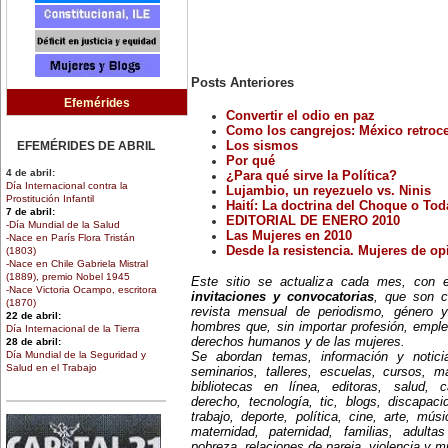
Posts Anteriores
Efemérides
Convertir el odio en paz
Como los cangrejos: México retroc
EFEMÉRIDES DE ABRIL
Los sismos
Por qué
4 de abril:
¿Para qué sirve la Política?
Día Internacional contra la
Lujambio, un reyezuelo vs. Ninis
Prostitución Infantil
Haití: La doctrina del Choque o To
7 de abril:
EDITORIAL DE ENERO 2010
-Día Mundial de la Salud
Las Mujeres en 2010
-Nace en París Flora Tristán
Desde la resistencia. Mujeres de op
(1803)
-Nace en Chile Gabriela Mistral
(1889), premio Nobel 1945
Este sitio se actualiza cada mes, con
-Nace Victoria Ocampo, escritora
invitaciones y convocatorias
, que son c
(1870)
revista mensual de periodismo, género y
22 de abril:
hombres que, sin importar profesión, emple
Día Internacional de la Tierra
derechos humanos y de las mujeres.
28 de abril:
Día Mundial de la Seguridad y
Se abordan temas, información y notici
Salud en el Trabajo
seminarios, talleres, escuelas, cursos, mae
30 de abril:
bibliotecas en línea, editoras, salud, c
Día de la Niña
derecho, tecnología, tic, blogs, discapac
trabajo, deporte, política, cine, arte, mús
EFEMÉRIDES DE MARZO
maternidad, paternidad, familias, adult
1 de marzo:
pobreza, relaciones de pareja, violencia y 