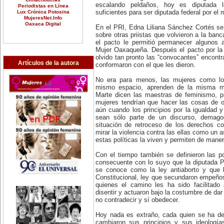
escalando peldaños, hoy es diputada l
Periodistas en Línea
Lux Crónica Potosina
suficientes para ser diputada federal por el 
MujeresNet.Info
Oaxaca Digital
En el PRI, Edna Liliana Sánchez Cortés se 
sobre otras priistas que volvieron a la ba
el pacto le permitió permanecer algunos a
Mujer Oaxaqueña. Después el pacto por la 
olvido tan pronto las “convocantes” encont
Artículos de la autora
conformaron con el que les dieron.
No era para menos, las mujeres como l
mismo espacio, aprenden de la misma m
Marte dicen las maestras de feminismo, p
mujeres tendrían que hacer las cosas de 
aún cuando los principios por la igualdad y 
sean sólo parte de un discurso, demago
situación de retroceso de los derechos co
mirar la violencia contra las ellas como un
estas políticas la viven y permiten de maner
Con el tiempo también se definieron las p
consecuente con lo suyo que la diputada P
se conoce como la ley antiaborto y que l
Constitucional, ley que secundaron empeñosa
quienes el camino les ha sido facilitado
disentir y actuaron bajo la costumbre de dar
no contradecir y sí obedecer.
Hoy nada es extraño, cada quien se ha def
cambiaron sus principios y sus ideología