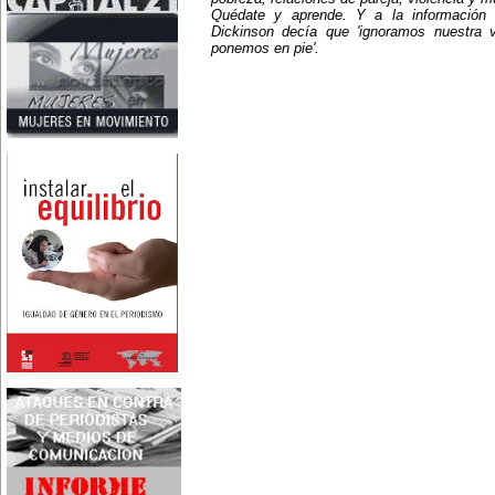
Nace en Santiago, Chile, la
Quédate y aprende. Y a la información
escritora Mercedes Valenzuela
Dickinson decía que 'ignoramos nuestra 
Alvarez (1924-1993), más
ponemos en pie'.
conocida como Mercedes
Valdivieso. En 1961 publica 'La
Brecha', considerada como la
primera novela feminista de
Latinoamérica.
4 de marzo:
En México muere Adelina
Zendejas (1909-1993), periodista,
escritora y defensora de los
derechos de las mujeres.
5 de marzo:
En Dijon fallece Gabrielle Suchon
(1703), notable filósofa francesa,
autora del Tratado de la moral y
de la política (1693), la primera
obra explícitamente filosófica
escrita por una mujer en el
mundo.
8 de marzo:
-Día Internacional de la Mujer
-En la ciudad de Melo, Uruguay,
nace Juana Fernández Morales
(1895-1980), poeta conocida
mundialmente como Juana de
Ibarbourou, o 'Juana de América'.
Se la considera una de las figuras
clave de la poesía
hispanoamericana
contemporánea.
14 de marzo:
Nace, en la Ciudad de México,