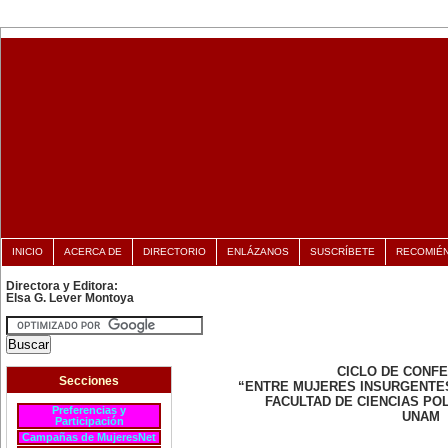
INICIO
ACERCA DE
DIRECTORIO
ENLÁZANOS
SUSCRÍBETE
RECOMIÉ
Directora y Editora:
Elsa G. Lever Montoya
CICLO DE CONF
Secciones
“ENTRE MUJERES INSURGENTE
FACULTAD DE CIENCIAS POL
Preferencias y
UNAM
Participación
Campañas de MujeresNet