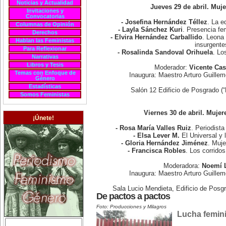
Noticias y Actualidad
Jueves 29 de abril. Muj
Invitaciones y
Convocatorias
- Josefina Hernández Téllez
. La e
Columnas de Opinión
- Layla Sánchez Kuri
. Presencia fe
Derechos
- Elvira Hernández Carballido
. Leona 
Hablan las Feministas
insurgente
Para Reflexionar
- Rosalinda Sandoval Orihuela
. Lo
Narrativas
Libros y Tesis
Moderador:
Vicente Cas
Temas con Enfoque de
Inaugura: Maestro Arturo Guill
Género
Estadísticas
Salón 12 Edificio de Posgrado (
Somos Feministas
Viernes 30 de abril. Mujer
¡Únete!
- Rosa María Valles Ruiz
. Periodista
- Elsa Lever M.
El Universal y 
- Gloria Hernández Jiménez
. Muje
- Francisca Robles
. Los corrido
Moderadora:
Noemí 
Inaugura: Maestro Arturo Guill
Sala Lucio Mendieta, Edificio de Posg
De pactos a pactos
Foto: Producciones y Milagros
Lucha femini