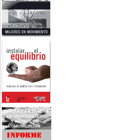
Nace en Santiago, Chile, la
escritora Mercedes Valenzuela
Alvarez (1924-1993), más
conocida como Mercedes
Valdivieso. En 1961 publica 'La
Brecha', considerada como la
primera novela feminista de
Latinoamérica.
4 de marzo:
En México muere Adelina
Zendejas (1909-1993), periodista,
escritora y defensora de los
derechos de las mujeres.
5 de marzo:
En Dijon fallece Gabrielle Suchon
(1703), notable filósofa francesa,
autora del Tratado de la moral y
de la política (1693), la primera
obra explícitamente filosófica
escrita por una mujer en el
mundo.
8 de marzo:
-Día Internacional de la Mujer
-En la ciudad de Melo, Uruguay,
nace Juana Fernández Morales
(1895-1980), poeta conocida
mundialmente como Juana de
Ibarbourou, o 'Juana de América'.
Se la considera una de las figuras
clave de la poesía
hispanoamericana
contemporánea.
14 de marzo:
Nace, en la Ciudad de México,
Matilde Montoya (1857-1938). Fue