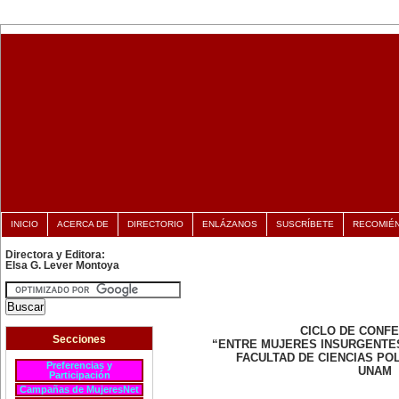
INICIO
ACERCA DE
DIRECTORIO
ENLÁZANOS
SUSCRÍBETE
RECOMIÉ
Directora y Editora:
Elsa G. Lever Montoya
CICLO DE CONF
Secciones
“ENTRE MUJERES INSURGENTE
FACULTAD DE CIENCIAS POL
Preferencias y
UNAM
Participación
Campañas de MujeresNet