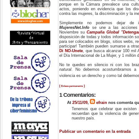
porque en la Cámara prevalece una cultu
actos, poniendo en evidencia que los dis
contra las mujeres, la discriminación y la in
Simplemente no podemos dejar de i
MujeresNet.Info
se une a las acciones
Noviembre su
Campaña Global "Detenga
disposición de todas y todos información s
para ser colocados en blogs, sitios webs, re
participar! También pueden sumarse a ot
Di NO-Unete
, que busca alcanzar 100 mil 
el Día Internacional de La Mujer, y 1 milló
No te quedes en silencio ni con los bra
natural
. No debemos acostumbrarnos a ell
violencia es un derecho y como tal debemos
[
]
Enlace permanente
1 Comentarios:
At
25/11/09
,
efrain
nos comenta que
Tenemos que celebrar que existen
recuerdan que la violencia de gene
nuestro país.
Publicar un comentario en la entrada