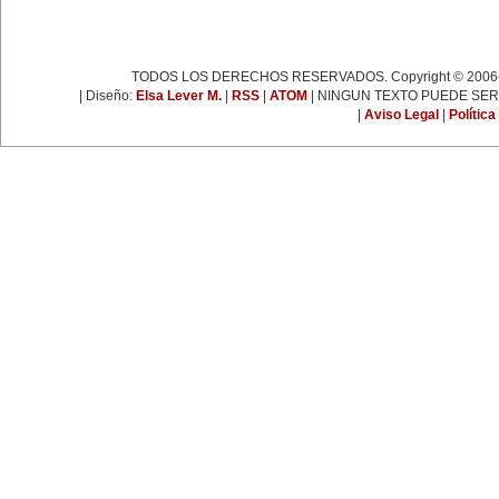
Liebknecht y Clara Zetkin.
19 de enero:
Muere Françoise Giroud (1916-
2003), destacada figura del
periodismo, las letras y la política
TODOS LOS DERECHOS RESERVADOS. Copyright © 2006-
francesa. Fue cofundadora del
| Diseño:
Elsa Lever M.
|
RSS
|
ATOM
| NINGUN TEXTO PUEDE SER
semanario 'L’Express'.
22 de enero:
|
Aviso Legal
|
Política
Día Internacional de la Libertad.
24 de enero:
Fallece Leona Vicario (1789-
1842), patriota mexicana que tuvo
una importante actuación durante
las guerras de la independencia.
25 de enero:
Nace la escritora inglesa Virginia
Woolf (1882-1941), una de las
figuras más representativas de la
novelística inglesa experimental y
de la narrativa moderna a nivel
mundial.
31 de enero:
Nace Ana Pavlova (1885-1931),
célebre bailarina rusa. Se convirtió
en una leyenda viviente con el
solo 'La muerte del cisne',
coreografía realizada
especialmente para ella por el
famoso coreógrafo Fokine, con
música de Saint-Sans.
EFEMÉRIDES DE