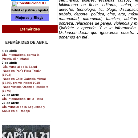
seminarios, talleres, escuelas, cursos, mae
bibliotecas en línea, editoras, salud, c
derecho, tecnología, tic, blogs, discapac
trabajo, deporte, política, cine, arte, mús
maternidad, paternidad, familias, adult
pobreza, relaciones de pareja, violencia y 
Quédate y aprende. Y a la información
Efemérides
Dickinson decía que 'ignoramos nuestra 
ponemos en pie'.
EFEMÉRIDES DE ABRIL
4 de abril:
Día Internacional contra la
Prostitución Infantil
7 de abril:
-Día Mundial de la Salud
-Nace en París Flora Tristán
(1803)
-Nace en Chile Gabriela Mistral
(1889), premio Nobel 1945
-Nace Victoria Ocampo, escritora
(1870)
22 de abril:
Día Internacional de la Tierra
28 de abril:
Día Mundial de la Seguridad y
Salud en el Trabajo
30 de abril:
Día de la Niña
EFEMÉRIDES DE MARZO
1 de marzo: