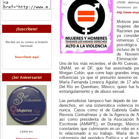
UNAM, diplomad
Feminismo por
http://www.muje
Motivos para
mujeres de
¡Suscríbete!
Razones para
ya conside
inmensas. C
Recibe en tu correo el boletín
psicológic
mensual.
incluso de f
de Noviemb
Suscríbete aquí
Eliminación 
Uno de los más recientes, el de Alí Cuevas, 
UNAM, en el DF, que fue asesinada por
Morgan Colón, que corre bajo grandes irregul
¡3er Aniversario!
influencias ya que el presunto asesino e
María Fernanda Loranca Aguilar, de 17 año
Del Río en Querétaro, México, quien fue h
estrangulamiento y de abuso sexual.
Las periodistas tampoco han dejado de ser
derechos, en una sistemática violencia in
nunca. Casos como el de Gabriela Gallego
Revista
Contralíneas
y de la Agencia de N
así como presidenta de la Asociación M
Escritoras (AMMPE), en Durango, México
constantes que culminaron en un robo en su
Léelo en:
lo relacionado a su trabajo. María de 
columnista del periódico
Política
y el diari
Cimacnoticias