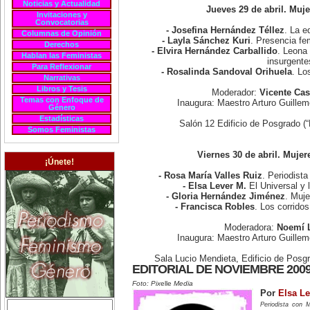
Noticias y Actualidad
Jueves 29 de abril. Muj
Invitaciones y
Convocatorias
- Josefina Hernández Téllez
. La e
Columnas de Opinión
- Layla Sánchez Kuri
. Presencia fe
Derechos
- Elvira Hernández Carballido
. Leona 
Hablan las Feministas
insurgente
Para Reflexionar
- Rosalinda Sandoval Orihuela
. Lo
Narrativas
Libros y Tesis
Moderador:
Vicente Cas
Temas con Enfoque de
Inaugura: Maestro Arturo Guill
Género
Estadísticas
Salón 12 Edificio de Posgrado (
Somos Feministas
Viernes 30 de abril. Mujer
¡Únete!
- Rosa María Valles Ruiz
. Periodista
- Elsa Lever M.
El Universal y 
- Gloria Hernández Jiménez
. Muje
- Francisca Robles
. Los corrido
Moderadora:
Noemí 
Inaugura: Maestro Arturo Guill
Sala Lucio Mendieta, Edificio de Posg
EDITORIAL DE NOVIEMBRE 200
Foto: Pix
elle
Media
Por
Elsa Le
Periodista con 