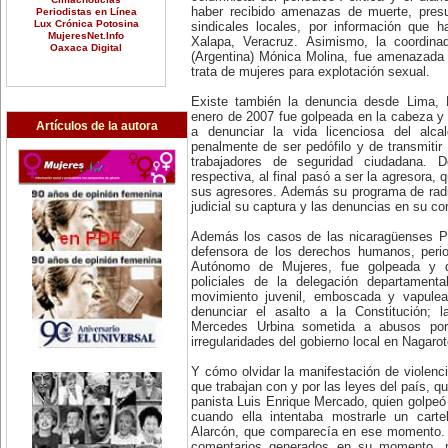
haber recibido amenazas de muerte, presu
Periodistas en Línea
Lux Crónica Potosina
sindicales locales, por información que h
MujeresNet.Info
Xalapa, Veracruz. Asimismo, la coordina
Oaxaca Digital
(Argentina) Mónica Molina, fue amenazada 
trata de mujeres para explotación sexual.
Existe también la denuncia desde Lima, P
enero de 2007 fue golpeada en la cabeza y
Artículos de la autora
a denunciar la vida licenciosa del alc
penalmente de ser pedófilo y de transmitir
trabajadores de seguridad ciudadana. 
respectiva, al final pasó a ser la agresora,
sus agresores. Además su programa de radi
judicial su captura y las denuncias en su co
Además los casos de las nicaragüenses Pat
defensora de los derechos humanos, perio
Autónomo de Mujeres, fue golpeada y d
policiales de la delegación departament
movimiento juvenil, emboscada y vapulea
denunciar el asalto a la Constitución; l
Mercedes Urbina sometida a abusos por e
irregularidades del gobierno local en Nagarot
Y cómo olvidar la manifestación de violenci
que trabajan con y por las leyes del país, q
panista Luis Enrique Mercado, quien golpeó a
cuando ella intentaba mostrarle un cart
Alarcón, que comparecía en ese momento.
comentarios generados en su momento, na