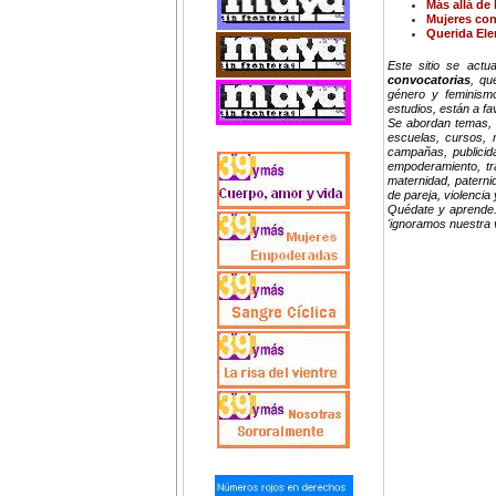
Más allá de l
Mujeres con
Querida Ele
Este sitio se act
convocatorias
, qu
género y feminismo
estudios, están a f
Se abordan temas, i
escuelas, cursos, ma
campañas, publicida
empoderamiento, trab
maternidad, paterni
de pareja, violenci
Quédate y aprende.
'ignoramos nuestra 