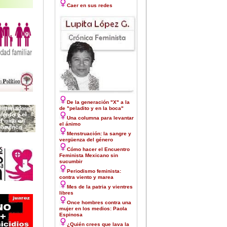
Caer en sus redes
De la generación "X" a la
de "peladito y en la boca"
Una columna para levantar
el ánimo
Menstruación: la sangre y
vergüenza del género
Cómo hacer el Encuentro
Feminista Mexicano sin
sucumbir
Periodismo feminista:
contra viento y marea
Mes de la patria y vientres
libres
Once hombres contra una
mujer en los medios: Paola
Espinosa
¿Quién crees que lava la