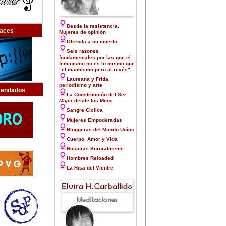
Desde la resistencia.
laces
Mujeres de opinión
Ofrenda a mi muerto
Seis razones
fundamentales por las que el
feminismo no es lo mismo que
"el machismo pero al revés"
Laureana y Frida,
periodismo y arte
endados
La Construcción del
Ser
Mujer
desde los Mitos
Sangre Cíclica
Mujeres Empoderadas
Bloggeras del Mundo Uníos
Cuerpo, Amor y Vida
Nosotras Sororalmente
Hombres Reloaded
La Risa del Vientre