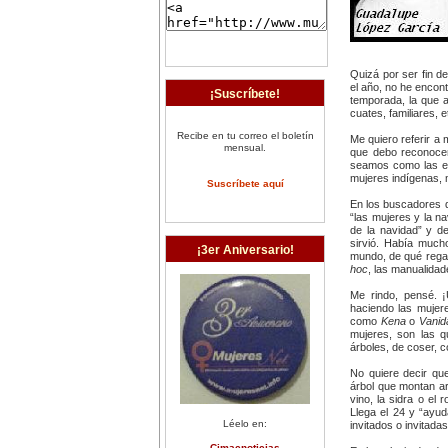
Quizá por ser fin d
el año, no he encon
¡Suscríbete!
temporada, la que 
cuates, familiares, e
Recibe en tu correo el boletín
Me quiero referir a 
mensual.
que debo reconocer
seamos como las est
mujeres indígenas, m
Suscríbete aquí
En los buscadores de
“las mujeres y la na
de la navidad” y d
sirvió. Había much
¡3er Aniversario!
mundo, de qué regal
hoc
, las manualidad
Me rindo, pensé. 
haciendo las mujer
como
Kena
o
Vanid
mujeres, son las q
árboles, de coser, co
No quiere decir que
árbol que montan ar
vino, la sidra o el
Llega el 24 y “ayud
Léelo en:
invitados o invitadas
Cimacnoticias