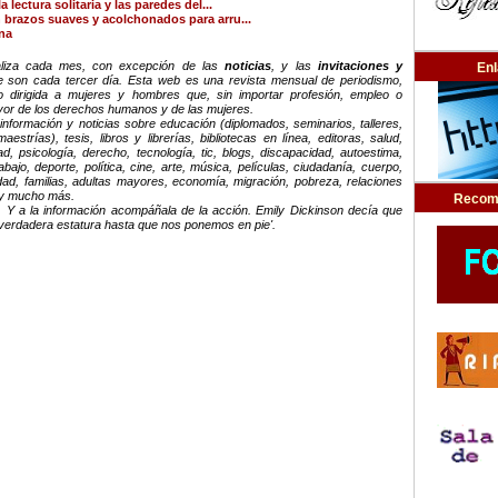
a lectura solitaria y las paredes del...
 brazos suaves y acolchonados para arru...
na
ualiza cada mes, con excepción de las
noticias
, y las
invitaciones y
En
e son cada tercer día. Esta web es una revista mensual de periodismo,
 dirigida a mujeres y hombres que, sin importar profesión, empleo o
avor de los derechos humanos y de las mujeres.
nformación y noticias sobre educación (diplomados, seminarios, talleres,
estrías), tesis, libros y librerías, bibliotecas en línea, editoras, salud,
d, psicología, derecho, tecnología, tic, blogs, discapacidad, autoestima,
ajo, deporte, política, cine, arte, música, películas, ciudadanía, cuerpo,
dad, familias, adultas mayores, economía, migración, pobreza, relaciones
a y mucho más.
Recom
 Y a la información acompáñala de la acción. Emily Dickinson decía que
verdadera estatura hasta que nos ponemos en pie'.