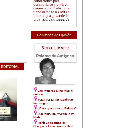
condiciones para
desarrollarse y vivir en
democracia. Cada mujer
tiene derecho a vivir en
libertad y a gozar de la
vida:
Marcela Lagarde
Columnas de Opinión
 EDITORIAL
Las mujeres alimentan al
mundo
Votar por la liberación de
las drogas
¿Para qué sirve la Política?
Lujambio, un reyezuelo vs.
Ninis
Haití: La doctrina del
Choque o Todas somos Haití