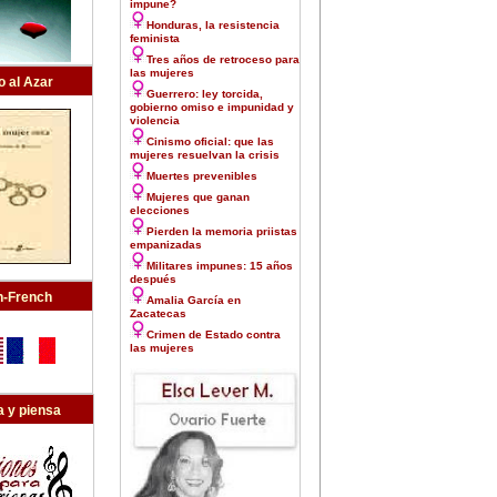
impune?
Honduras, la resistencia
feminista
Tres años de retroceso para
las mujeres
o al Azar
Guerrero: ley torcida,
gobierno omiso e impunidad y
violencia
Cinismo oficial: que las
mujeres resuelvan la crisis
Muertes prevenibles
Mujeres que ganan
elecciones
Pierden la memoria priistas
empanizadas
Militares impunes: 15 años
después
h-French
Amalia García en
Zacatecas
Crimen de Estado contra
las mujeres
 y piensa