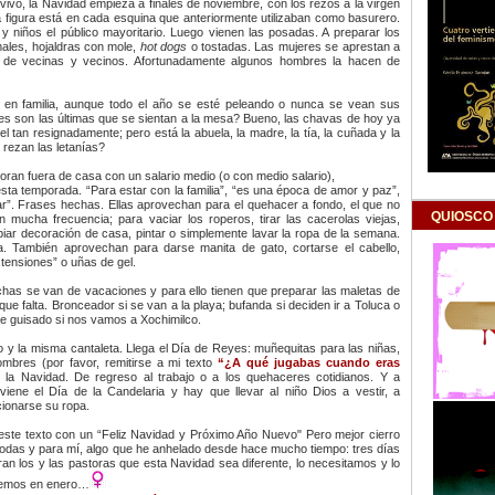
vivo, la Navidad empieza a finales de noviembre, con los rezos a la virgen
figura está en cada esquina que anteriormente utilizaban como basurero.
y niños el público mayoritario. Luego vienen las posadas. A preparar los
amales, hojaldras con mole,
hot dogs
o tostadas. Las mujeres se aprestan a
o de vecinas y vecinos. Afortunadamente algunos hombres la hacen de
r en familia, aunque todo el año se esté peleando o nunca se vean sus
es son las últimas que se sientan a la mesa? Bueno, las chavas de hoy ya
 tan resignadamente; pero está la abuela, la madre, la tía, la cuñada y la
 rezan las letanías?
oran fuera de casa con un salario medio (o con medio salario),
ta temporada. “Para estar con la familia”, “es una época de amor y paz”,
r”. Frases hechas. Ellas aprovechan para el quehacer a fondo, el que no
QUIOSCO
 mucha frecuencia; para vaciar los roperos, tirar las cacerolas viejas,
mbiar decoración de casa, pintar o simplemente lavar la ropa de la semana.
a. También aprovechan para darse manita de gato, cortarse el cabello,
xtensiones” o uñas de gel.
has se van de vacaciones y para ello tienen que preparar las maletas de
 que falta. Bronceador si se van a la playa; bufanda si deciden ir a Toluca o
de guisado si nos vamos a Xochimilco.
y la misma cantaleta. Llega el Día de Reyes: muñequitas para las niñas,
ombres (por favor, remitirse a mi texto
“¿A qué jugabas cuando eras
e la Navidad. De regreso al trabajo o a los quehaceres cotidianos. Y a
viene el Día de la Candelaria y hay que llevar al niño Dios a vestir, a
ionarse su ropa.
este texto con un “Feliz Navidad y Próximo Año Nuevo" Pero mejor cierro
odas y para mí, algo que he anhelado desde hace mucho tiempo: tres días
ran los y las pastoras que esta Navidad sea diferente, lo necesitamos y lo
eemos en enero…