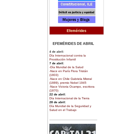
Efemérides
EFEMÉRIDES DE ABRIL
4 de abril:
Día Internacional contra la
Prostitución Infantil
7 de abril:
-Día Mundial de la Salud
-Nace en París Flora Tristán
(1803)
-Nace en Chile Gabriela Mistral
(1889), premio Nobel 1945
-Nace Victoria Ocampo, escritora
(1870)
22 de abril:
Día Internacional de la Tierra
28 de abril:
Día Mundial de la Seguridad y
Salud en el Trabajo
30 de abril:
Día de la Niña
EFEMÉRIDES DE MARZO
1 de marzo: