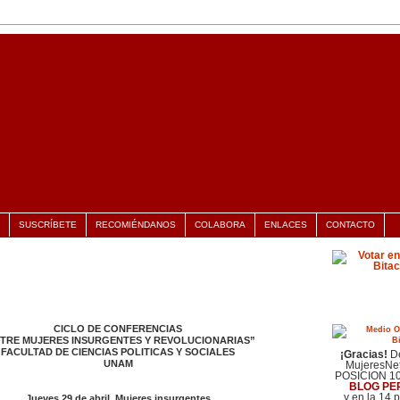
SUSCRÍBETE
RECOMIÉNDANOS
COLABORA
ENLACES
CONTACTO
CICLO DE CONFERENCIAS
últimas noti
TRE MUJERES INSURGENTES Y REVOLUCIONARIAS”
FACULTAD DE CIENCIAS POLITICAS Y SOCIALES
¡Gracias!
De
UNAM
MujeresNet
POSICION 1
BLOG PE
y en la 14 
Jueves 29 de abril. Mujeres insurgentes