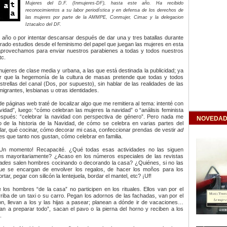
Mujeres del D.F. (Inmujeres-DF), hasta este año. Ha recibido
reconocimientos a su labor periodística y en defensa de los derechos de
las mujeres por parte de la AMMPE, Conmujer, Cimac y la delegacion
Iztacalco del DF.
e año o por intentar descansar después de dar una y tres batallas durante
trado estudios desde el feminismo del papel que juegan las mujeres en esta
aprovechamos para enviar nuestros parabienes a todas y todos nuestros
tc.
mujeres de clase media y urbana, a las que está destinada la publicidad; ya
 que la hegemonía de la cultura de masas pretende que todas y todos
rellas del canal (Dos, por supuesto), sin hablar de las realidades de las
igrantes, lesbianas u otras identidades.
 páginas web traté de localizar algo que me remitiera al tema: intenté con
vidad”, luego: “cómo celebran las mujeres la navidad” o “análisis feminista
espués: “celebrar la navidad con perspectiva de género”. Pero nada me
NOVEDAD
o de la historia de la Navidad, de cómo se celebra en varias partes del
ar, qué cocinar, cómo decorar mi casa, confeccionar prendas de vestir
ad
es que tanto nos gustan, cómo celebrar en familia.
¡Un momento! Recapacité. ¿Qué todas esas actividades no las siguen
es mayoritariamente? ¿Acaso en los números especiales de las revistas
ades
salen hombres cocinando o decorando la casa? ¿Quiénes, si no las
ue se encargan de envolver los regalos, de hacer los moños para los
rtar, pegar con silicón la lentejuela, bordar el mantel, etc? ¡Uf!
 los hombres “de la casa” no participen en los rituales. Ellos van por el
riba de un taxi o su carro. Pegan los adornos de las fachadas, van por el
 ron, llevan a los y las hijas a pasear; planean a dónde ir de vacaciones…
an a preparar todo”, sacan el pavo o la pierna del horno y reciben a los
.