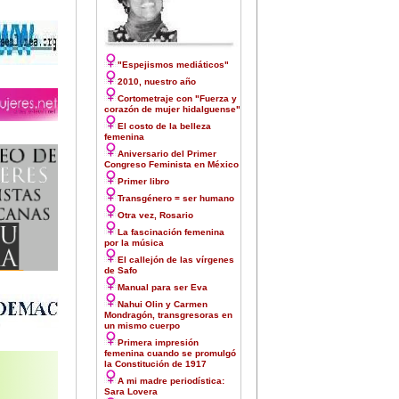
"Espejismos mediáticos"
2010, nuestro año
Cortometraje con "Fuerza y
corazón de mujer hidalguense"
El costo de la belleza
femenina
Aniversario del Primer
Congreso Feminista en México
Primer libro
Transgénero = ser humano
Otra vez, Rosario
La fascinación femenina
por la música
El callejón de las vírgenes
de Safo
Manual para ser Eva
Nahui Olin y Carmen
Mondragón, transgresoras en
un mismo cuerpo
Primera impresión
femenina cuando se promulgó
la Constitución de 1917
A mi madre periodística:
Sara Lovera