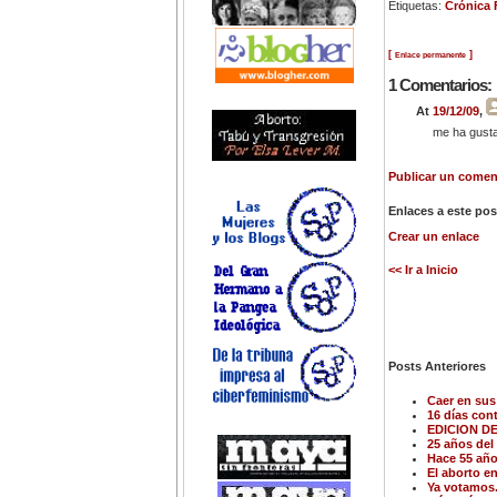
Etiquetas:
Crónica 
[
]
Enlace permanente
1 Comentarios:
At
19/12/09
,
me ha gusta
Publicar un coment
Enlaces a este pos
Crear un enlace
<< Ir a Inicio
Posts Anteriores
Caer en sus
16 días cont
EDICION D
25 años del
Hace 55 año
El aborto en
Ya votamos.