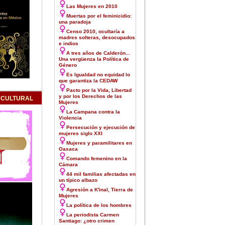
Las Mujeres en 2010
Muertas por el feminicidio:
una paradoja
Censo 2010, ocultaría a
madres solteras, desocupados
e indios
A tres años de Calderón...
Una vergüenza la Política de
Género
Es Igualdad no equidad lo
que garantiza la CEDAW
Pacto por la Vida, Libertad
y por los Derechos de las
 CULTURAL
Mujeres
La Campana contra la
Violencia
Persecución y ejecución de
mujeres siglo XXI
Mujeres y paramilitares en
Oaxaca
Comando femenino en la
Cámara
44 mil familias afectadas en
un típico albazo
Agresión a K'inal, Tierra de
Mujeres
La política de los hombres
La periodista Carmen
Santiago: ¿otro crimen