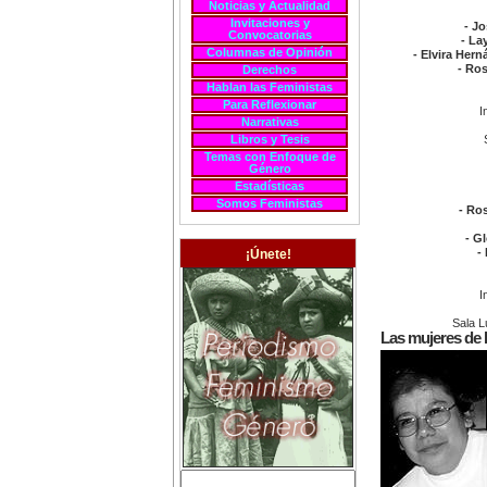
Noticias y Actualidad
Invitaciones y
- J
Convocatorias
- La
Columnas de Opinión
- Elvira Her
- Ro
Derechos
Hablan las Feministas
Para Reflexionar
I
Narrativas
Libros y Tesis
Temas con Enfoque de
Género
Estadísticas
Somos Feministas
- Ros
- G
-
¡Únete!
I
Sala L
Las mujeres de 