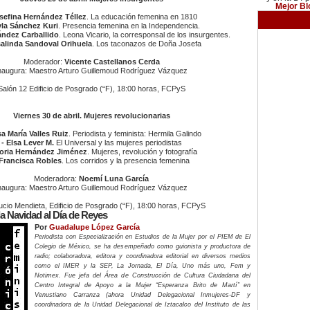
Mejor Bl
osefina Hernández Téllez
. La educación femenina en 1810
yla Sánchez Kuri
. Presencia femenina en la Independencia.
nández Carballido
. Leona Vicario, la corresponsal de los insurgentes.
salinda Sandoval Orihuela
. Los taconazos de Doña Josefa
Moderador:
Vicente Castellanos Cerda
naugura: Maestro Arturo Guillemoud Rodríguez Vázquez
Salón 12 Edificio de Posgrado (“F), 18:00 horas, FCPyS
Viernes 30 de abril. Mujeres revolucionarias
a María Valles Ruiz
. Periodista y feminista: Hermila Galindo
- Elsa Lever M.
El Universal y las mujeres periodistas
loria Hernández Jiménez
. Mujeres, revolución y fotografía
 Francisca Robles
. Los corridos y la presencia femenina
Moderadora:
Noemí Luna García
naugura: Maestro Arturo Guillemoud Rodríguez Vázquez
ucio Mendieta, Edificio de Posgrado (“F), 18:00 horas, FCPyS
la Navidad al Día de Reyes
Por
Guadalupe López García
Periodista con Especialización en Estudios de la Mujer por el PIEM de El
Colegio de México, se ha desempeñado como guionista y productora de
radio; colaboradora, editora y coordinadora editorial en diversos medios
como el IMER y la SEP, La Jornada, El Día, Uno más uno, Fem y
Notimex. Fue jefa del Área de Construcción de Cultura Ciudadana del
Centro Integral de Apoyo a la Mujer “Esperanza Brito de Martí” en
Venustiano Carranza (ahora Unidad Delegacional Inmujeres-DF y
coordinadora de la Unidad Delegacional de Iztacalco del Instituto de las