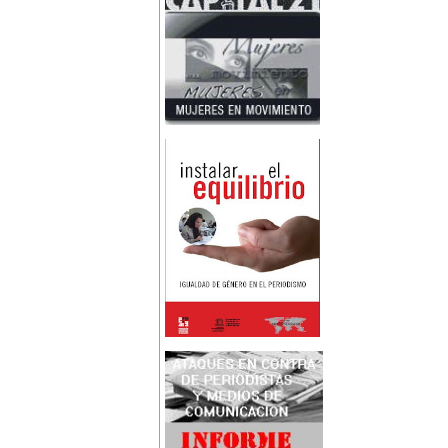
Nace en Santiago, Chile, la
escritora Mercedes Valenzuela
Alvarez (1924-1993), más
conocida como Mercedes
Valdivieso. En 1961 publica 'La
Brecha', considerada como la
primera novela feminista de
Latinoamérica.
4 de marzo:
En México muere Adelina
Zendejas (1909-1993), periodista,
escritora y defensora de los
derechos de las mujeres.
5 de marzo:
En Dijon fallece Gabrielle Suchon
(1703), notable filósofa francesa,
autora del Tratado de la moral y
de la política (1693), la primera
obra explícitamente filosófica
escrita por una mujer en el
mundo.
8 de marzo:
-Día Internacional de la Mujer
-En la ciudad de Melo, Uruguay,
nace Juana Fernández Morales
(1895-1980), poeta conocida
mundialmente como Juana de
Ibarbourou, o 'Juana de América'.
Se la considera una de las figuras
clave de la poesía
hispanoamericana
contemporánea.
14 de marzo:
Nace, en la Ciudad de México,