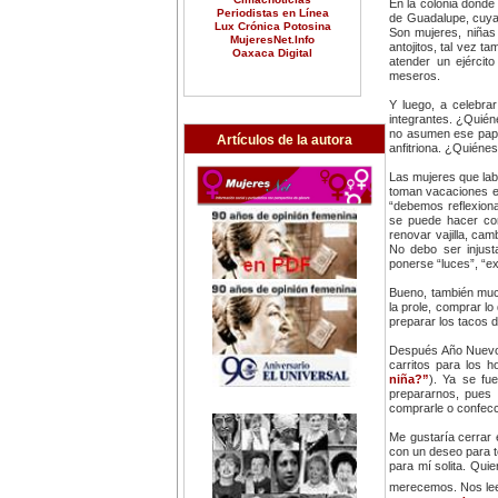
En la colonia donde 
Periodistas en Línea
de Guadalupe, cuya 
Lux Crónica Potosina
Son mujeres, niñas 
MujeresNet.Info
antojitos, tal vez t
Oaxaca Digital
atender un ejércit
meseros.
Y luego, a celebra
integrantes. ¿Quién
no asumen ese papel
Artículos de la autora
anfitriona. ¿Quiénes
Las mujeres que lab
toman vacaciones es
“debemos reflexiona
se puede hacer con
renovar vajilla, ca
No debo ser injust
ponerse “luces”, “e
Bueno, también muc
la prole, comprar lo
preparar los tacos 
Después Año Nuevo 
carritos para los h
niña?”
). Ya se fu
prepararnos, pues 
comprarle o confecc
Me gustaría cerrar 
con un deseo para t
para mí solita. Quie
merecemos. Nos l