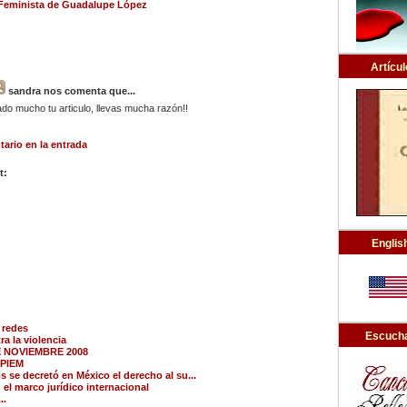
Feminista de Guadalupe López
Artícul
sandra
nos comenta que...
do mucho tu articulo, llevas mucha razón!!
ario en la entrada
t:
Englis
 redes
Escucha
ra la violencia
E NOVIEMBRE 2008
 PIEM
s se decretó en México el derecho al su...
 el marco jurídico internacional
..