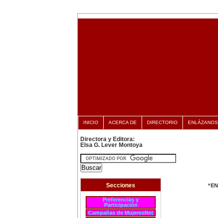
INICIO
ACERCA DE
DIRECTORIO
ENLÁZANOS
Directora y Editora:
Elsa G. Lever Montoya
Secciones
“EN
Preferencias y
Participación
Campañas de MujeresNet