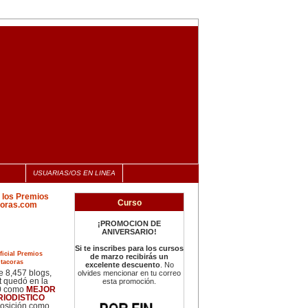
USUARIAS/OS EN LINEA
Curso
¡PROMOCION DE
ANIVERSARIO!
Si te inscribes para los cursos
de marzo recibirás un
cias
excelente descuento
. No
 8,457 blogs,
olvides mencionar en tu correo
 quedó en la
esta promoción.
0 como
MEJOR
RIODISTICO
posición como