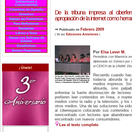
Invitaciones y
Convocatorias
Columnas de Opinión
De la tribuna impresa al ciberf
Derechos
apropiación de la internet como herram
Hablan las Feministas
Para Reflexionar
Narrativas
⇒
Febrero 2009
Publicado en
Libros y Tesis
| Ve las
Ediciones Anteriores
|
Temas con Enfoque de
Género
Estadísticas
Somos Feministas
Por
Elsa Lever M.
Periodista con Maestría 
diplomada en Género por 
el CEIICH de la UNAM. Dir
¡ Únete!
Recuerdo cuando hac
todavía absurda la p
medios impresos. Sin
absurda, sino palpa
enfrentar la fuerte disminución de lectore
prefieren leer contenidos en línea, o mant
medios como la radio y la televisión, y los 
otros medios. Una de las soluciones ha sido
al ciberespacio colocando sus contenidos
reencontrado con lectores que abandonar
encontrado con nuevos consumidores.
Lee el texto completo