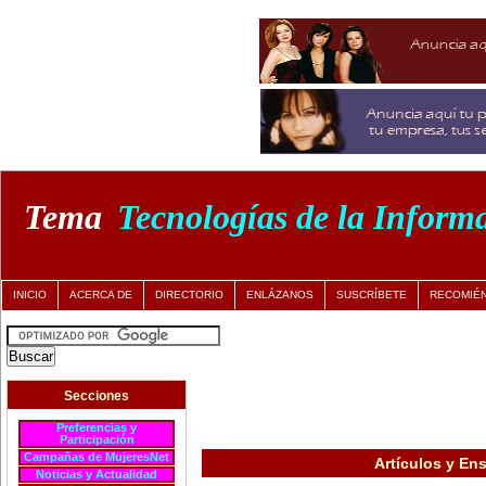
Tema
Tecnologías de la Inform
INICIO
ACERCA DE
DIRECTORIO
ENLÁZANOS
SUSCRÍBETE
RECOMIÉ
Secciones
Preferencias y
Participación
Campañas de MujeresNet
Artículos y En
Noticias y Actualidad