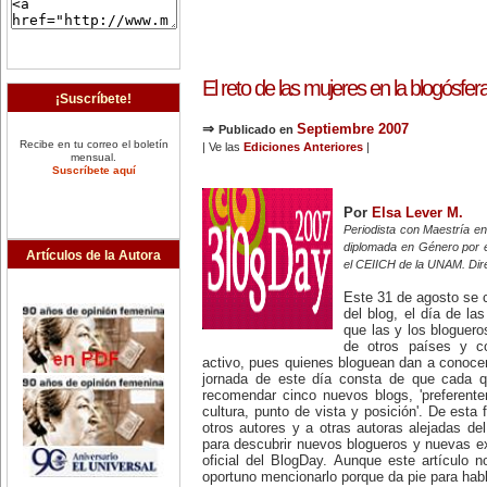
El reto de las mujeres en la blogósfer
¡Suscríbete!
⇒
Septiembre 2007
Publicado en
Recibe en tu correo el boletín
| Ve las
Ediciones Anteriores
|
mensual.
Suscríbete aquí
Por
Elsa Lever M.
Periodista con Maestría 
diplomada en Género por 
Artículos de la Autora
el CEIICH de la UNAM. Dir
Este 31 de agosto se c
del blog, el día de la
que las y los bloguero
de otros países y co
activo, pues quienes bloguean dan a conocer 
jornada de este día consta de que cada q
recomendar cinco nuevos blogs, 'preferente
cultura, punto de vista y posición'. De esta 
otros autores y a otras autoras alejadas del
para descubrir nuevos blogueros y nuevas exp
oficial del BlogDay. Aunque este artículo 
oportuno mencionarlo porque da pie para habl