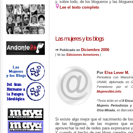
y, sobre todo, de los blogueros y las bloguera
Lee el texto completo
Las mujeres y los blogs
⇒
Diciembre 2006
Publicado en
| Ve las
Ediciones Anteriores
|
Por
Elsa Lever M.
Periodista con Maestr
UNAM, diplomada en 
Feminismo por el 
MujeresNet.info
*Texto leído en el
II Enc
Mujeres Periodistas 
Otra Mirada
, en Barcelo
Si existe algo mejor que el nacimiento de lo
de las bloggeras, de las mujeres que enf
aprovechar la red de redes para expresarse y 
Y cuando al hecho de ser blogs creados por