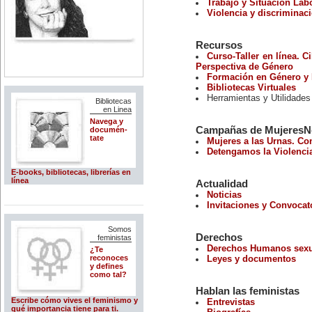
Trabajo y Situación Lab
Violencia y discriminac
Recursos
Curso-Taller en línea. 
Perspectiva de Género
Formación en Género y
Bibliotecas Virtuales
Herramientas y Utilidades
Bibliotecas
en Linea
Navega y
Campañas de MujeresNe
documén-
tate
Mujeres a las Urnas. Co
Detengamos la Violencia
E-books, bibliotecas, librerías en
línea
Actualidad
Noticias
Invitaciones y Convocat
Somos
Derechos
feministas
Derechos Humanos sexua
¿Te
reconoces
Leyes y documentos
y defines
como tal?
Hablan las feministas
Escribe cómo vives el feminismo y
Entrevistas
qué importancia tiene para ti.