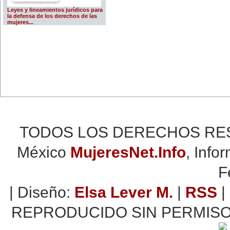
Leyes y lineamientos jurídicos para
la defensa de los derechos de las
mujeres...
TODOS LOS DERECHOS RESER
México
MujeresNet.Info
, Info
F
| Diseño:
Elsa Lever M.
|
RSS
|
REPRODUCIDO SIN PERMISO