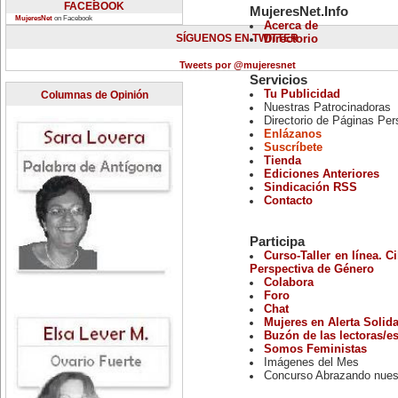
FACEBOOK
MujeresNet.Info
MujeresNet
on Facebook
Acerca de
SÍGUENOS EN TWITTER
Directorio
Tweets por @mujeresnet
Servicios
Tu Publicidad
Columnas de Opinión
Nuestras Patrocinadoras
Directorio de Páginas Per
Enlázanos
Suscríbete
Tienda
Ediciones Anteriores
Sindicación RSS
Contacto
Participa
Curso-Taller en línea. 
Perspectiva de Género
Colabora
Foro
Chat
Mujeres en Alerta Solida
Buzón de las lectoras/e
Somos Feministas
Imágenes del Mes
Concurso Abrazando nues