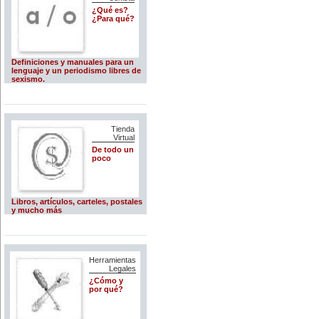
¿Qué es?
¿Para qué?
Definiciones y manuales para un
lenguaje y un periodismo libres de
sexismo.
Tienda
Virtual
De todo un
poco
Libros, artículos, carteles, postales
y mucho más
Herramientas
Legales
¿Cómo y
por qué?