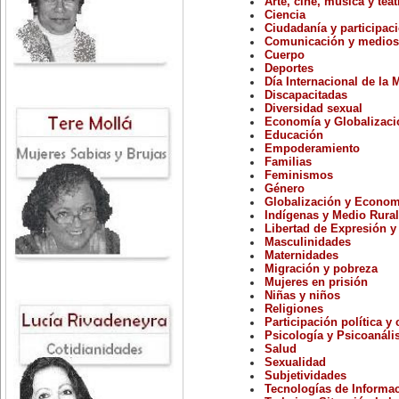
Arte, cine, música y teat
Ciencia
Ciudadanía y participaci
Comunicación y medios
Cuerpo
Deportes
Día Internacional de la 
Discapacitadas
Diversidad sexual
Economía y Globalizaci
Educación
Empoderamiento
Familias
Feminismos
Género
Globalización y Econom
Indígenas y Medio Rural
Libertad de Expresión y
Masculinidades
Maternidades
Migración y pobreza
Mujeres en prisión
Niñas y niños
Religiones
Participación política y
Psicología y Psicoanáli
Salud
Sexualidad
Subjetividades
Tecnologías de Informa