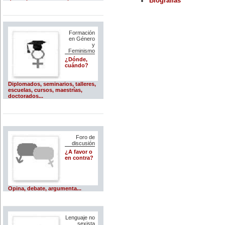
Biografías
Formación
en Género
y
Feminismo
¿Dónde,
cuándo?
Diplomados, seminarios, talleres,
escuelas, cursos, maestrías,
doctorados...
Foro de
discusión
¿A favor o
en contra?
Opina, debate, argumenta...
Lenguaje no
sexista