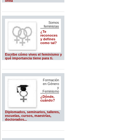
línea
Somos
feministas
¿Te
reconoces
y defines
como tal?
Escribe cómo vives el feminismo y
qué importancia tiene para ti.
Formación
en Género
y
Feminismo
¿Dónde,
cuándo?
Diplomados, seminarios, talleres,
escuelas, cursos, maestrías,
doctorados...