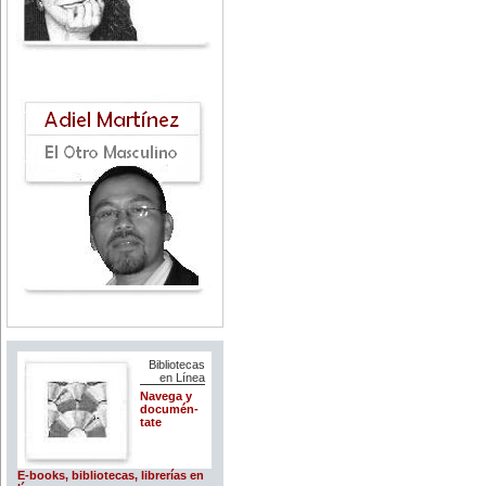
Bibliotecas
en Línea
Navega y
documén-
tate
E-books, bibliotecas, librerías en