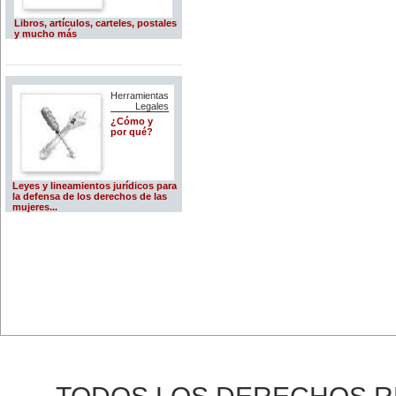
Libros, artículos, carteles, postales
y mucho más
Herramientas
Legales
¿Cómo y
por qué?
Leyes y lineamientos jurídicos para
la defensa de los derechos de las
mujeres...