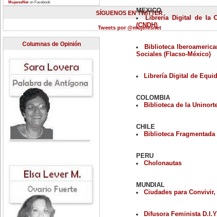
MujeresNet
on Facebook
MEXICO
SÍGUENOS EN TWITTER
Librería Digital de l
(CNDH)
Tweets por @mujeresnet
Columnas de Opinión
Biblioteca Iberoamerica
Sociales (Flacso-México)
Librería Digital de Equi
COLOMBIA
Biblioteca de la Uninort
CHILE
Biblioteca Fragmentada
PERU
Cholonautas
MUNDIAL
Ciudades para Convivir,
Difusora Feminista D.I.Y