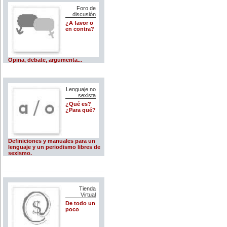
Foro de
discusión
¿A favor o
en contra?
Opina, debate, argumenta...
Lenguaje no
sexista
¿Qué es?
¿Para qué?
Definiciones y manuales para un
lenguaje y un periodismo libres de
sexismo.
Tienda
Virtual
De todo un
poco