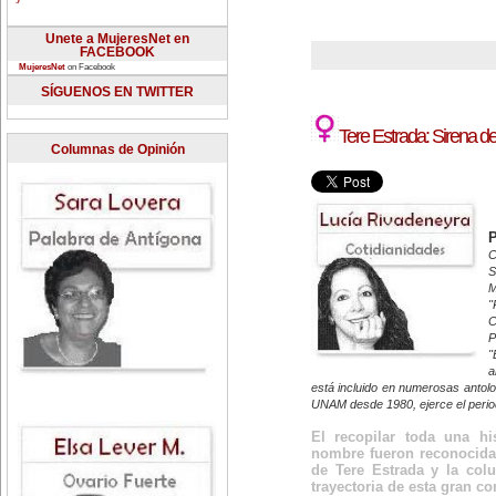
Unete a MujeresNet en
FACEBOOK
MujeresNet
on Facebook
SÍGUENOS EN TWITTER
Tere Estrada: Sirena de 
Columnas de Opinión
C
S
M
"
C
P
"
a
está incluido en numerosas antolo
UNAM desde 1980, ejerce el period
El recopilar toda una h
nombre fueron reconocidas
de Tere Estrada y la col
trayectoria de esta gran co