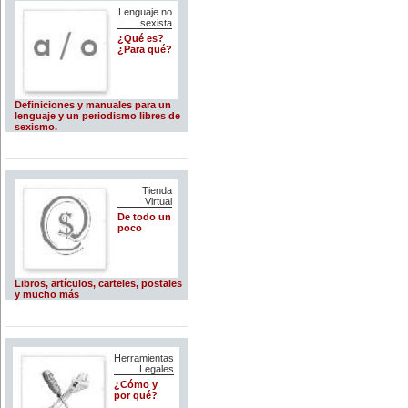
Lenguaje no
sexista
¿Qué es?
¿Para qué?
Definiciones y manuales para un
lenguaje y un periodismo libres de
sexismo.
Tienda
Virtual
De todo un
poco
Libros, artículos, carteles, postales
y mucho más
Herramientas
Legales
¿Cómo y
por qué?