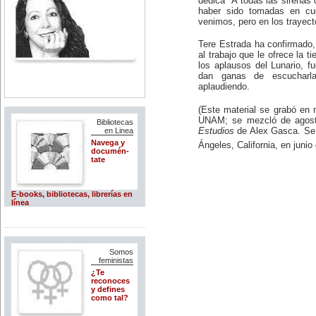
dedica "A todas las sirenas
haber sido tomadas en c
venimos, pero en los trayec
Tere Estrada ha confirmado
al trabajo que le ofrece la t
los aplausos del Lunario, f
dan ganas de escucharl
aplaudiendo.
(Este material se grabó en 
UNAM; se mezcló de agos
Bibliotecas
en Linea
Estudios
de Alex Gasca. Se 
Navega y
Ángeles, California, en junio
documén-
tate
E-books, bibliotecas, librerías en
línea
Somos
feministas
¿Te
reconoces
y defines
como tal?