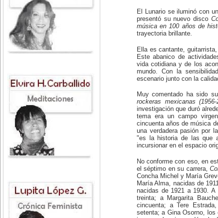
El Lunario se iluminó con u
presentó su nuevo disco
Co
música en 100 años de histo
trayectoria brillante.
Ella es cantante, guitarrist
Este abanico de actividade
vida cotidiana y de los aco
mundo. Con la sensibilida
escenario junto con la cali
Muy comentado ha sido su
rockeras mexicanas (1956-
investigación que duró alrede
tema era un campo virgen,
cincuenta años de música de 
una verdadera pasión por l
"es la historia de las que 
incursionar en el espacio or
No conforme con eso, en est
el séptimo en su carrera,
Co
Concha Michel y María Greve
María Alma, nacidas de 191
nacidas de 1921 a 1930. A 
treinta; a Margarita Bauch
cincuenta; a Tere Estrada,
setenta; a Gina Osorno, los 