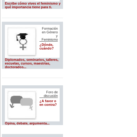
Escribe cómo vives el feminismo y
qué importancia tiene para ti.
Formación
en Género
y
Feminismo
¿Dónde,
cuándo?
Diplomados, seminarios, talleres,
escuelas, cursos, maestrías,
doctorados...
Foro de
discusión
¿A favor o
en contra?
Opina, debate, argumenta...