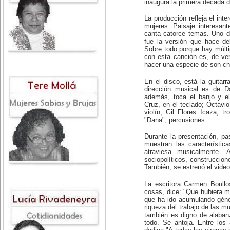
inaugura la primera década d
La producción refleja el inte
mujeres. Paisaje interesan
canta catorce temas. Uno d
fue la versión que hace d
Sobre todo porque hay múlti
con esta canción es, de ver
hacer una especie de son-c
En el disco, está la guitar
dirección musical es de Da
además, toca el banjo y el
Cruz, en el teclado; Octavi
violín; Gil Flores Icaza, 
"Dana", percusiones.
Durante la presentación, pa
muestran las característi
atraviesa musicalmente.
sociopolíticos, construccio
También, se estrenó el vide
La escritora Carmen Boullo
cosas, dice: "Que hubiera 
que ha ido acumulando géne
riqueza del trabajo de las mu
también es digno de alabanza
todo. Se antoja. Entre los