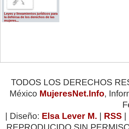
Leyes y lineamientos jurídicos para
la defensa de los derechos de las
mujeres...
TODOS LOS DERECHOS RESER
México
MujeresNet.Info
, Info
F
| Diseño:
Elsa Lever M.
|
RSS
|
REPRODUCIDO SIN PERMISO