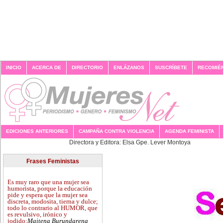
INICIO
ACERCA DE
DIRECTORIO
ENLÁZANOS
SUSCRÍBETE
RECOMIÉ
EDICIONES ANTERIORES
CAMPAÑA CONTRA VIOLENCIA
AGENDA FEMINISTA
Directora y Editora: Elsa G
Frases Feministas
Es muy raro que una mujer sea
humorista, porque la educación
pide y espera que la mujer sea
discreta, modosita, tierna y dulce;
todo lo contrario al HUMOR, que
es revulsivo, irónico y
jodido:
Maitena Burundarena