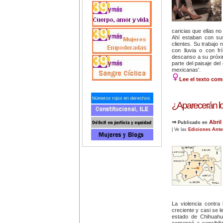
caricias que ellas no
Ahí estaban con su
clientes. Su trabajo n
con lluvia o con fr
descanso a su próximo
parte del paisaje de
mexicanas'.
Lee el texto com
¿Aparecerán lo
⇒
Abril
Publicado en
| Ve las
Ediciones Ante
La violencia contra
creciente y casi se 
estado de Chihuahu
comenzó a sensibil