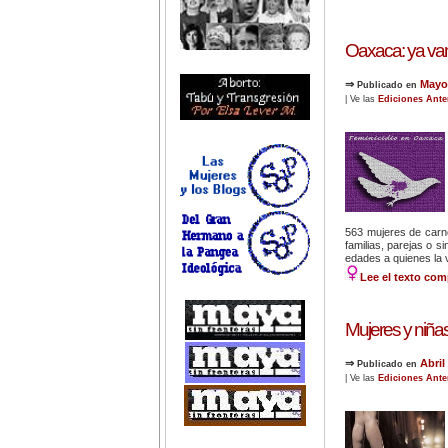
Oaxaca: ya va
⇒
Mayo
Publicado en
| Ve las
Ediciones Ante
563 mujeres de carne
familias, parejas o s
edades a quienes la vi
Lee el texto com
Mujeres y niñas
⇒
Abril
Publicado en
| Ve las
Ediciones Ante