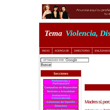
Tema
Violencia, Di
INICIO
ACERCA DE
DIRECTORIO
ENLÁZANOS
Secciones
Preferencias y
Participación
Campañas de MujeresNet
Noticias y Actualidad
Invitaciones y
Convocatorias
Madres sí, per
Columnas de Opinión
Derechos
Hablan las Feministas
⇒
Juni