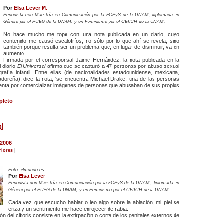
Por
Elsa Lever M.
Periodista con Maestría en Comunicación por la FCPyS de la UNAM, diplomada en
Género por el PUEG de la UNAM, y en Feminismo por el CEIICH de la UNAM.
No hace mucho me topé con una nota publicada en un diario, cuyo
contenido me causó escalofríos, no sólo por lo que ahí se revela, sino
también porque resulta ser un problema que, en lugar de disminuir, va en
aumento.
Firmada por el corresponsal Jaime Hernández, la nota publicada en la
 diario
El Universal
afirma que se capturó a 47 personas por abuso sexual
afía infantil. Entre ellas (de nacionalidades estadounidense, mexicana,
adoreña), dice la nota, 'se encuentra Michael Drake, una de las personas
enta por comercializar imágenes de personas que abusaban de sus propios
pleto
l
 2006
riores
|
Foto: elmundo.es
Por
Elsa Lever
Periodista con Maestría en Comunicación por la FCPyS de la UNAM, diplomada en
Género por el PUEG de la UNAM, y en Feminismo por el CEIICH de la UNAM.
Cada vez que escucho hablar o leo algo sobre la ablación, mi piel se
eriza y un sentimiento me hace enrojecer de rabia.
ón del clítoris consiste en la extirpación o corte de los genitales externos de