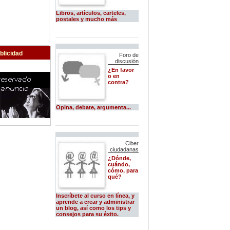
Libros, artículos, carteles,
postales y mucho más
blicidad
Foro de
discusión
¿En favor
o en
contra?
Opina, debate, argumenta...
Ciber
ciudadanas
¿Dónde,
cuándo,
cómo, para
qué?
Inscríbete al curso en línea, y
aprende a crear y administrar
un blog, así como los tips y
consejos para su éxito.