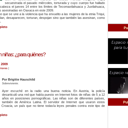
secuestrada el pasado miércoles, torturada y cuyo cuerpo fue hallado
 cabeza el jueves 14 entre los límites de Tecomaxtlahuaca y Juxtlahuaca,
s asesinadas en Oaxaca en este 2009.
te que se une a la violencia que ha envuelto a las mujeres de la etnia Triqui,
olan, desaparecen, torturan, despojan sino que también las asesinan, como
.
pleto
Pu
n niñas: ¿para quiénes?
 2009
riores
|
Por Brigitte Hauschild
Sobreviviente.
Ayer escuché en la radio una buena noticia. En Austria, la policía
desarticuló una red que había puesto en Internet fotos de niñas de 5 a 12
años en posiciones pornográficas. Las niñas son de diferentes países,
también de América Latina. El servidor de Internet que usaron estos
Pu
 Croacia, un país que no tiene todavía leyes penales contra este tipo de
pleto