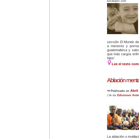
luisalopez.com
sección
El Mundo
del
a menores y pornogr
guatemalteca y salv
que más cargos enfr
hijos'.
Lee el texto com
Ablación menta
⇒
Abril
Publicado en
| Ve las
Ediciones Ante
La ablación o mutilaci