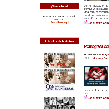
con un balazo en la
¡Suscríbete!
suman 26 las mujere
Una cifra escalofrian
donde no sólo las vi
Recibe en tu correo el boletín
sucedió esta semana
mensual.
Suscríbete aquí
Lee el texto com
Artículos de la Autora
Pornografía co
⇒
Mayo
Publicado en
| Ve las
Ediciones Ante
delincuentes está en
delitos.
Lee el texto com