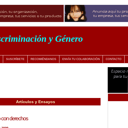
scriminación y Género
SUSCRÍBETE
RECOMIÉNDANOS
ENVÍA TU COLABORACIÓN
CONTACTO
Artículos y Ensayos
o con derechos
o 2009