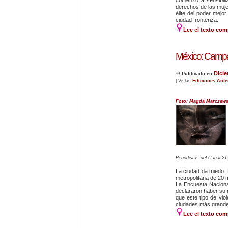
derechos de las mujer
élite del poder mejor
ciudad fronteriza.
Lee el texto com
México: Campaña
⇒
Dici
Publicado en
| Ve las
Ediciones Ante
Foto: Magda Marczew
Periodistas del Canal 21
La ciudad da miedo. L
metropolitana de 20 m
La Encuesta Naciona
declararon haber sufri
que este tipo de viol
ciudades más grande
Lee el texto com