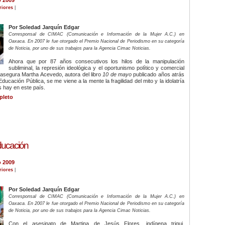
riores
|
Por Soledad Jarquín Edgar
Corresponsal de CIMAC (Comunicación e Información de la Mujer A.C.) en
Oaxaca. En 2007 le fue otorgado el Premio Nacional de Periodismo en su categoría
de Noticia, por uno de sus trabajos para la Agencia Cimac Noticias.
Ahora que por 87 años consecutivos los hilos de la manipulación
subliminal, la represión ideológica y el oportunismo político y comercial
asegura Martha Acevedo, autora del libro
10 de mayo
publicado años atrás
Educación Pública, se me viene a la mente la fragilidad del mito y la idolatría
 hay en este país.
pleto
ducación
o 2009
riores
|
Por Soledad Jarquín Edgar
Corresponsal de CIMAC (Comunicación e Información de la Mujer A.C.) en
Oaxaca. En 2007 le fue otorgado el Premio Nacional de Periodismo en su categoría
de Noticia, por uno de sus trabajos para la Agencia Cimac Noticias.
Con el asesinato de Martina de Jesús Flores, indígena triqui,