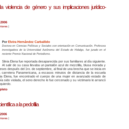
 violencia de género y sus implicaciones jurídico-
 2006
riores
|
Por
Elvira Hernández Carballido
Doctora en Ciencias Políticas y Sociales con orientación en Comunicación. Profesora
investigadora de la Universidad Autónoma del Estado de Hidalgo, fue jurado en el
reciente Premio Nacional de Periodismo.
Silvia Elena fue reportada desaparecida por sus familiares al día siguiente.
Al salir de su casa llevaba un pantalón azul de mezclilla, blusa morada y
ses después del 1ro. de septiembre, al final de una brecha que se inicia en
la carretera Panamericana, a escasos minutos de distancia de la escuela
via Elena, fue encontrado el cuerpo de una mujer en avanzado estado de
a sido violada, el seno derecho le fue cercenado y su victimario le arrancó
quierdo.
pleto
ientífica a la pedofilia
 2006
riores
|