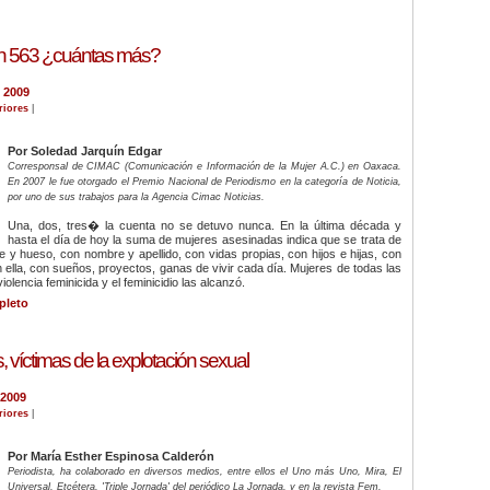
n 563 ¿cuántas más?
 2009
riores
|
Por Soledad Jarquín Edgar
Corresponsal de CIMAC (Comunicación e Información de la Mujer A.C.) en Oaxaca.
En 2007 le fue otorgado el Premio Nacional de Periodismo en la categoría de Noticia,
por uno de sus trabajos para la Agencia Cimac Noticias.
Una, dos, tres� la cuenta no se detuvo nunca. En la última década y
hasta el día de hoy la suma de mujeres asesinadas indica que se trata de
 y hueso, con nombre y apellido, con vidas propias, con hijos e hijas, con
in ella, con sueños, proyectos, ganas de vivir cada día. Mujeres de todas las
olencia feminicida y el feminicidio las alcanzó.
pleto
, víctimas de la explotación sexual
 2009
riores
|
Por María Esther Espinosa Calderón
Periodista, ha colaborado en diversos medios, entre ellos el Uno más Uno, Mira, El
Universal, Etcétera, 'Triple Jornada' del periódico La Jornada, y en la revista Fem.