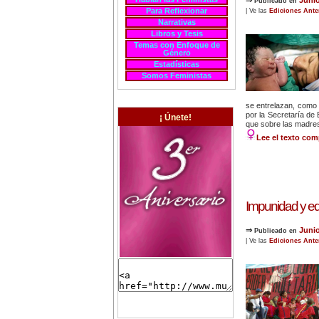
Publicado en
Para Reflexionar
| Ve las
Ediciones Ante
Narrativas
Libros y Tesis
Temas con Enfoque de
Género
Estadísticas
Somos Feministas
se entrelazan, como 
por la Secretaría de 
¡ Únete!
que sobre las madres
Lee el texto com
Impunidad y e
⇒
Juni
Publicado en
| Ve las
Ediciones Ante