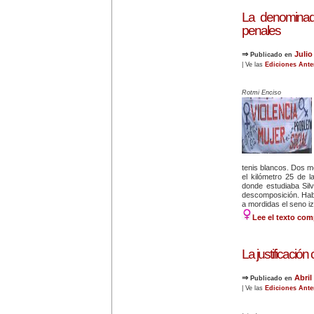
La denominada
penales
⇒
Julio
Publicado en
| Ve las
Ediciones Ante
Rotmi Enciso
tenis blancos. Dos me
el kilómetro 25 de 
donde estudiaba Sil
descomposición. Habí
a mordidas el seno iz
Lee el texto com
La justificación c
⇒
Abril
Publicado en
| Ve las
Ediciones Ante