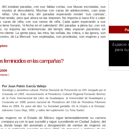
Ahí estaban paradas, con sus faldas cortas, sus blusas escotadas, sus
muslos al descubierto. Muchas con caras de adolescentes, casi unas
niñas. Una tras otra; ahí paradas esperando vender 'sus caricias',
 han tenido, pero que ahora se las imponen. No importa si hace frío o calor.
s caras de niña; con sus senos de niña. Cada quien esperando a sus
o tiene horario, 'ni fecha en el calendario'. Ahí paradas a plena luz, con sol,
ío, no importa las inclemencias del tiempo ellas esperan pacientes sin
Pu
 cliente. La gente pasa, las mira, las señala, las critica, o las ignora, son
l centro, de La Merced: 'son explotadas, son prostitutas, son mujeres y son
pleto
s feminicidios en las campañas?
 2009
riores
|
Por Juan Pablo García Vallejo
Sociólogo y periodista cultural. Premio Nacional de Prevención en VIH otorgado por el
Conasida en 1993; reconocimiento al Periodismo Cultural Regional Fernando Benítez
de la Feria Internacional del Libro de Guadalajara, la Universidad de Guadalajara y
Conaculta en 1998; premio nacional de Periodismo del Club de Periodista Filomeno
Mata en 2004. Es autor del libro 'La Sociedad gandalla. De la Utopía a la Distopia',
ediciones Casa Vieja, 2001, y editor del suplemento 'La Tinta Suelta'.
 las mujeres en el Estado de México sigue lamentablemente su carrera
le compara ya con lo que sucedió y sigue sucediendo en Ciudad Juárez, del
a, donde luego del asesinato y desaparición de cientos de mujeres se
izar a la población creando muchas ONG de denuncia y defensa de los