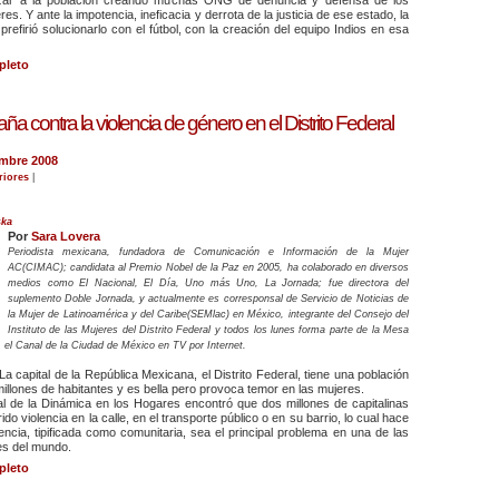
es. Y ante la impotencia, ineficacia y derrota de la justicia de ese estado, la
 prefirió solucionarlo con el fútbol, con la creación del equipo Indios en esa
pleto
 contra la violencia de género en el Distrito Federal
embre 2008
riores
|
ska
Por
Sara Lovera
Periodista mexicana, fundadora de Comunicación e Información de la Mujer
AC(CIMAC); candidata al Premio Nobel de la Paz en 2005, ha colaborado en diversos
medios como El Nacional, El Día, Uno más Uno, La Jornada; fue directora del
suplemento Doble Jornada, y actualmente es corresponsal de Servicio de Noticias de
la Mujer de Latinoamérica y del Caribe(SEMlac) en México, integrante del Consejo del
Instituto de las Mujeres del Distrito Federal y todos los lunes forma parte de la Mesa
, el Canal de la Ciudad de México en TV por Internet.
a capital de la República Mexicana, el Distrito Federal, tiene una población
illones de habitantes y es bella pero provoca temor en las mujeres.
l de la Dinámica en los Hogares encontró que dos millones de capitalinas
do violencia en la calle, en el transporte público o en su barrio, lo cual hace
encia, tipificada como comunitaria, sea el principal problema en una de las
s del mundo.
pleto