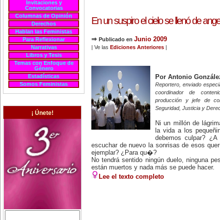
Invitaciones y
Convocatorias
Columnas de Opinión
En un suspiro el cielo se llenó de angel
Derechos
Hablan las Feministas
⇒
Junio 2009
Para Reflexionar
Publicado en
Narrativas
| Ve las
Ediciones Anteriores
|
Libros y Tesis
Temas con Enfoque de
Género
Estadísticas
Por Antonio Gonzále
Somos Feministas
Reportero, enviado especial
coordinador de conteni
producción y jefe de co
Seguridad, Justicia y Der
¡ Únete!
Ni un millón de lágri
la vida a los pequeñi
debemos culpar? ¿A 
escuchar de nuevo la sonrisas de esos quer
ejemplar? ¿Para qu�?
No tendrá sentido ningún duelo, ninguna pe
están muertos y nada más se puede hacer.
Lee el texto completo