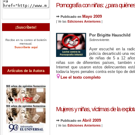
Pornografía con niñas: ¿para quiéne
⇒
Mayo 2009
Publicado en
| Ve las
Ediciones Anteriores
|
¡Suscríbete!
Por Brigitte Hauschild
Sobreviviente.
Recibe en tu correo el boletín
mensual.
Suscríbete aquí
Ayer escuché en la radio
policía desarticuló una re
de niñas de 5 a 12 años
niñas son de diferentes países, también 
Internet que usaron estos delincuentes est
Artículos de la Autora
todavía leyes penales contra este tipo de del
Lee el texto completo
Mujeres y niñas, víctimas de la explot
⇒
Abril 2009
Publicado en
| Ve las
Ediciones Anteriores
|