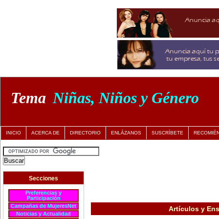
Tema
Niñas, Niños y Género
INICIO
ACERCA DE
DIRECTORIO
ENLÁZANOS
SUSCRÍBETE
RECOMIÉ
Secciones
Preferencias y
Participación
Campañas de MujeresNet
Artículos y En
Noticias y Actualidad