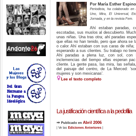
Por María Esther Espin
Periodista, ha colaborado en
Uno, Mira, El Universal, Etc
Jornada, y en la revista Fem.
Ahí estaban paradas, c
escotadas, sus muslos al descubierto. Much
unas niñas. Una tras otra; ahí paradas esper
que ellas no han tenido, pero que ahora se l
o calor. Ahí estaban con sus caras de niña
esperando a sus clientes. Su trabajo no tiene 
Ahí paradas a plena luz, con sol, con l
inclemencias del tiempo ellas esperan pa
cliente. La gente pasa, las mira, las señala,
del paisaje del centro, de La Merced: 'so
mujeres y son mexicanas'.
Lee el texto completo
La justificación científica a la pedofilia
⇒
Abril 2006
Publicado en
| Ve las
Ediciones Anteriores
|