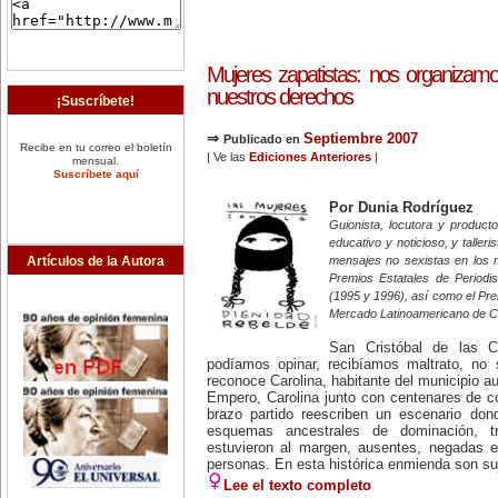
Mujeres zapatistas: nos organizamo
nuestros derechos
¡Suscríbete!
⇒
Septiembre 2007
Publicado en
Recibe en tu correo el boletín
| Ve las
Ediciones Anteriores
|
mensual.
Suscríbete aquí
Por Dunia Rodríguez
Guionista, locutora y producto
educativo y noticioso, y taller
Artículos de la Autora
mensajes no sexistas en los 
Premios Estatales de Periodi
(1995 y 1996), así como el Pr
Mercado Latinoamericano de C
San Cristóbal de las C
podíamos opinar, recibíamos maltrato, no
reconoce Carolina, habitante del municipio 
Empero, Carolina junto con centenares de c
brazo partido reescriben un escenario don
esquemas ancestrales de dominación, t
estuvieron al margen, ausentes, negadas 
personas. En esta histórica enmienda son su
Lee el texto completo