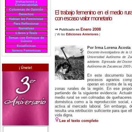
Invitaciones y
Convocatorias
Columnas de Opinión
El trabajo femenino en el medio rur
Derechos
con escaso valor monetario
Hablan las Feministas
Para Reflexionar
Narrativas
⇒
Enero 2008
Publicado en
Libros y Tesis
| Ve las
Ediciones Anteriores
|
Temas con Enfoque de
Género
Estadísticas
Por Irma Lorena Acosta
Somos Feministas
Docente-investigadora de la U
Universidad Autónoma de Za
adelante. Egresada del Doctor
Autónoma de Zacatecas 2003-
¡ Únete!
En este documento bus
procesos agrarios comp
operan en contra de la eq
zonas rurales de la región. En ese propó
partiendo de la siguiente evidencia: Actua
medio rural se ven colmadas de quehaceres 
doméstica como a la reproducción social, 
activa al mercado laboral. Sin embargo, 
resulta una retribución suficiente para que e
vida digna.
Lee el texto completo