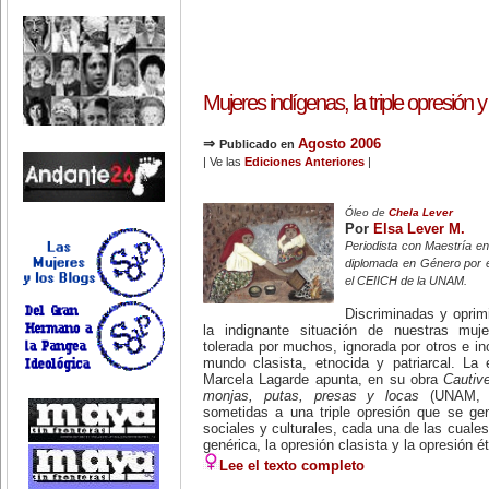
Mujeres indígenas, la triple opresión y
⇒
Agosto 2006
Publicado en
| Ve las
Ediciones Anteriores
|
Óleo de
Chela Lever
Por
Elsa Lever M.
Periodista con Maestría 
diplomada en Género por 
el CEIICH de la UNAM.
Discriminadas y oprim
la indignante situación de nuestras muj
tolerada por muchos, ignorada por otros e i
mundo clasista, etnocida y patriarcal. La 
Marcela Lagarde apunta, en su obra
Cautiv
monjas, putas, presas y locas
(UNAM, 1
sometidas a una triple opresión que se ge
sociales y culturales, cada una de las cuales
genérica, la opresión clasista y la opresión ét
Lee el texto completo