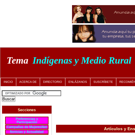
Tema
Indígenas y Medio Rural
INICIO
ACERCA DE
DIRECTORIO
ENLÁZANOS
SUSCRÍBETE
RECOMIÉ
Secciones
Preferencias y
Participación
Campañas de MujeresNet
Artículos y En
Noticias y Actualidad