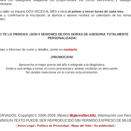
entaria.
so-taller se imparte DOS VECES AL MES e inicia
el primer y tercer lunes de cada mes
.
ar y confirmarse la inscripción, la alumna o alumno recibirá un calendario de los tema
ades.
O TE LO PIERDAS! ¡SON 5 SESIONES DE DOS HORAS DE ASESORIA TOTALMENTE
PERSONALIZADA!
das o informes de costo y detalles, ponte en
contacto
.
¡PROMOCION!
Aprovecha el mejor precio del año e intégrate a la blogósfera.
Invita a una amiga a tomar el curso presencial y ambas recibirán un descuento.
No olvides mencionar en tu correo esta promoción.
ADOS. Copyright © 2006-2009, México
MujeresNet.Info
, Información con Per
 NINGUN TEXTO PUEDE SER REPRODUCIDO SIN PERMISO EXPRESO DE MUJE
|
Aviso Legal
|
Política de Privacidad
|
Mapa del Sitio
|
Su publicidad
|