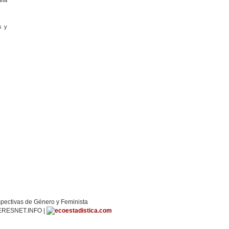
s y
spectivas de Género y Feminista
RESNET.INFO |