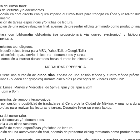
a del curso-taller:
is de lecturas y/o documentos.
ipación en chat directo con quien imparte el curso-taller para trabajar en línea y resolver du
omento.
ación de tareas específicas y/o fichas de lectura.
ación de una autoevaluación final, además de presentar el blog terminado como producto final
ará con bibliografía obligatoria (se proporcionará vía correo electrónico) y bibliogra
entaria.
mientos tecnológicos:
dirección electrónica para MSN, YahooTalk o GoogleTalk)
 electrónico para envío de lecturas, documentos y tareas
 conexión a internet durante dos horas durante los cinco días .
MODALIDAD PRESENCIAL
o tiene una duración de
cinco días
, consta de una sesión teórica y cuatro teórico-práctic
iones (pueden ser grupales) durante cinco días (a escoger) de 2 horas cada una:
s: Lunes, Martes y Miércoles, de 5pm a 7pm y de 7pm a 9pm
: 6pm a 8pm
mientos de tiempo y tecnológicos:
 por sesión y posibilidad de trasladarse al Centro de la Ciudad de México, y una hora dura
o días para realizar las lecturas y tareas. Deseable llevar su propia laptop.
a del curso-taller:
is de lecturas y/o documentos.
ncia a las cinco sesiones.
ación de tareas específicas y/o fichas de lectura.
ación de una autoevaluación final, además de presentar el blog terminado como producto final
ará con bibliografía obligatoria (se proporcionará vía correo electrónico) y bibliogra