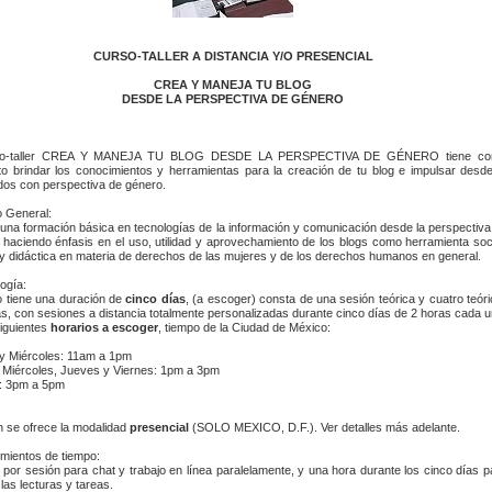
CURSO-TALLER A DISTANCIA Y/O PRESENCIAL
CREA Y MANEJA TU BLOG
DESDE LA PERSPECTIVA DE GÉNERO
so-taller CREA Y MANEJA TU BLOG DESDE LA PERSPECTIVA DE GÉNERO tiene c
to brindar los conocimientos y herramientas para la creación de tu blog e impulsar desde
dos con perspectiva de género.
o General:
 una formación básica en tecnologías de la información y comunicación desde la perspectiva
 haciendo énfasis en el uso, utilidad y aprovechamiento de los blogs como herramienta soci
a y didáctica en materia de derechos de las mujeres y de los derechos humanos en general.
ogía:
o tiene una duración de
cinco días
, (a escoger) consta de una sesión teórica y cuatro teóri
as, con sesiones a distancia totalmente personalizadas durante cinco días de 2 horas cada u
siguientes
horarios a escoger
, tiempo de la Ciudad de México:
y Miércoles: 11am a 1pm
 Miércoles, Jueves y Viernes: 1pm a 3pm
: 3pm a 5pm
 se ofrece la modalidad
presencial
(SOLO MEXICO, D.F.). Ver detalles más adelante.
mientos de tiempo:
 por sesión para chat y trabajo en línea paralelamente, y una hora durante los cinco días p
 las lecturas y tareas.