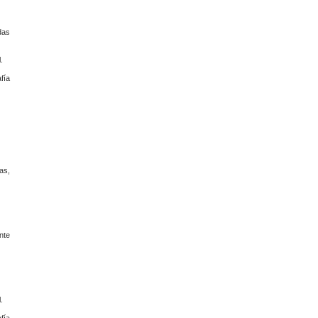
das
.
fía
as,
nte
.
fía