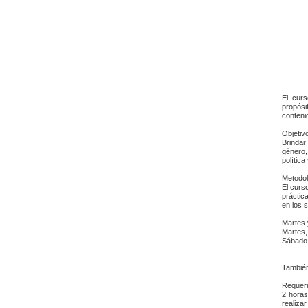
El cur
propósi
conteni
Objetiv
Brindar
género,
polític
Metodol
El curs
práctic
en los 
Martes 
Martes,
Sábado
También
Requeri
2 horas
realizar