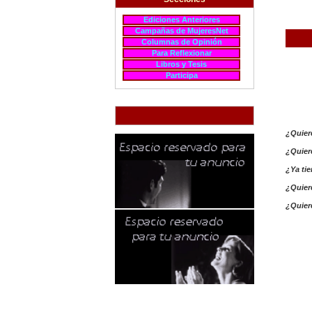
Ediciones Anteriores
Campañas de MujeresNet
Columnas de Opinión
Para Reflexionar
Libros y Tesis
Participa
¿Quier
¿Quiere
¿Ya tie
¿Quier
¿Quiere