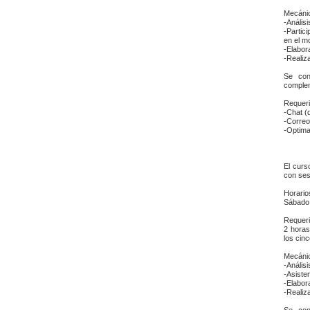
Mecánic
-Anális
-Partic
en el m
-Elabor
-Realiz
Se cont
complem
Requeri
-Chat (
-Correo
-Optima
El curs
con ses
Horario
Sábado
Requeri
2 horas
los cinc
Mecánic
-Anális
-Asiste
-Elabor
-Realiz
Se cont