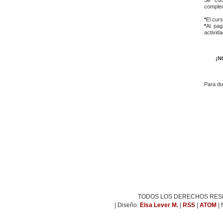
complem
*
El cur
*
Al pag
activid
¡N
Para du
TODOS LOS DERECHOS RESERV
| Diseño:
Elsa Lever M.
|
RSS
|
ATOM
|