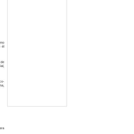
omo
 él
 de
al,
co-
na,
ara