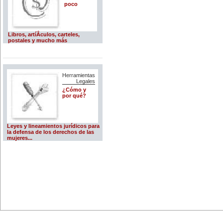
poco
Libros, artíÂ­culos, carteles,
postales y mucho más
Herramientas
Legales
¿Cómo y
por qué?
Leyes y lineamientos jurídicos para
la defensa de los derechos de las
mujeres...