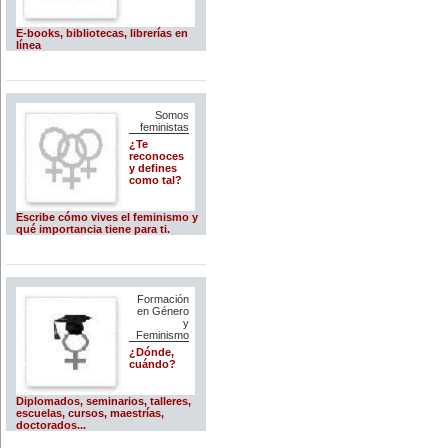
E-books, bibliotecas, librerías en
línea
Somos
feministas
¿Te
reconoces
y defines
como tal?
Escribe cómo vives el feminismo y
qué importancia tiene para ti.
Formación
en Género
y
Feminismo
¿Dónde,
cuándo?
Diplomados, seminarios, talleres,
escuelas, cursos, maestrías,
doctorados...