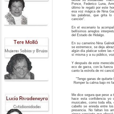
desde su solidaridad "mach
Ponce, Federico Luna, Arm
último le regaló por este 
esa voz mágica de Nina Gal
las palabras, que grita lo
canción".
En el escenario la acompa
bellísimos arreglos interpr
del Estado de Hidalgo.
En su camerino Nina Galind
se estremece, se deja abraz
algún día platicar sobre las 
sí misma y a su público, voz
Y después de este merecido
eco de garza, con la fuerza 
canto la estrofa de mi canció
"Tengo ganas de quitarte 
Romper la calma bajo mi fa
Me dice segura que pese a t
hace esta confidencia yo 
musicales, como toda ella
cabello se enreda entre lo
presencia. No faltan los a
airoso concierto que ofreci