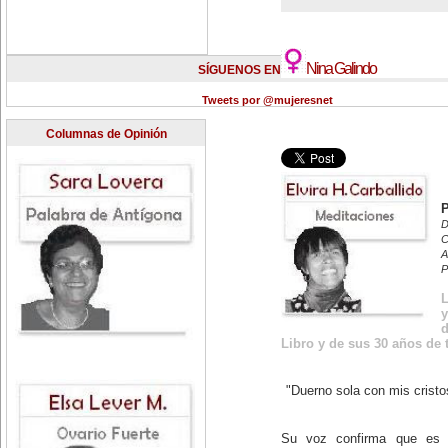
Nina Galindo
SÍGUENOS EN TWITTER
Tweets por @mujeresnet
Columnas de Opinión
D
C
A
P
L
y
d
Libro y de sus 30 años de 
"Duerno sola con mis crist
Su voz confirma que es 