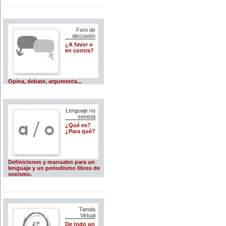
Foro de
discusión
¿A favor o
en contra?
Opina, debate, argumenta...
Lenguaje no
sexista
¿Qué es?
¿Para qué?
Definiciones y manuales para un
lenguaje y un periodismo libres de
sexismo.
Tienda
Virtual
De todo un