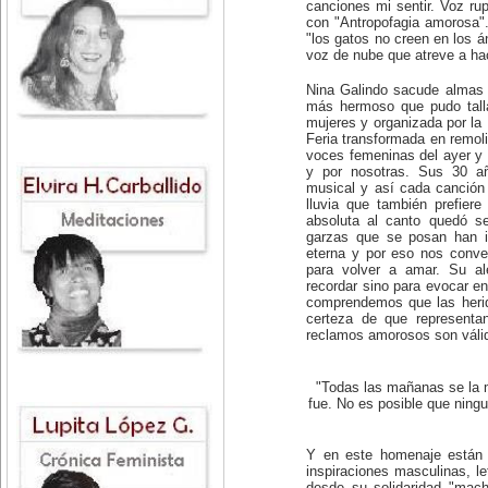
canciones mi sentir. Voz r
con "Antropofagia amorosa"
"los gatos no creen en los án
voz de nube que atreve a hac
Nina Galindo sacude almas 
más hermoso que pudo tallar
mujeres y organizada por la
Feria transformada en remol
voces femeninas del ayer y 
y por nosotras. Sus 30 añ
musical y así cada canción
lluvia que también prefier
absoluta al canto quedó s
garzas que se posan han i
eterna y por eso nos conv
para volver a amar. Su al
recordar sino para evocar e
comprendemos que las herid
certeza de que representa
reclamos amorosos son váli
"Todas las mañanas se la m
fue. No es posible que ning
Y en este homenaje están 
inspiraciones masculinas, l