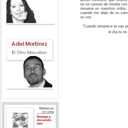
no se cansan de mirarla con
resuena en nuestros oídos,
cuando me alejo de su came
su voz.
"Cuando amanece te vas por
el día tú no
Bibliotecas
en Linea
Navega y
documén-
tate