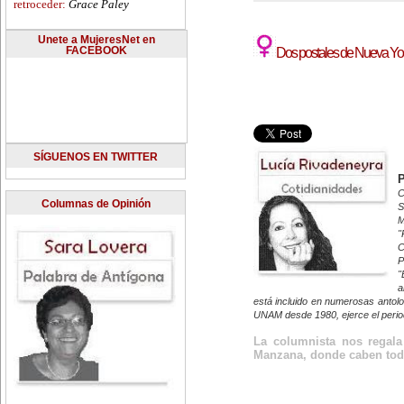
retroceder:
Grace Paley
Unete a MujeresNet en
FACEBOOK
Dos postales de Nueva Yo
SÍGUENOS EN TWITTER
C
Columnas de Opinión
S
M
"
C
P
"
a
está incluido en numerosas antolo
UNAM desde 1980, ejerce el period
La columnista nos regala 
Manzana, donde caben todo