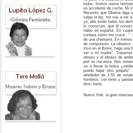
todos. Somos nueve hermano
un accidente de coche. Mi 
Necesito que Obama diga sí
salga la ley, me voy a ver 
yo, allá están todos los de
lo conozcan, que él conozc
hablo en español. En cuanto
contara cómo me crucé...". 
de una chamarra. En menos d
de compulsión. La observo, 
Vivo en el Bronx, hago una h
ver a mi madre". Tratamos
abrazo y el abrazo de amba
piel se me eriza. Nos miram
va a llevar la bolsa ¿verd
puedo bajar otro poquito"
alrededor de 1.55 de estat
hombros, con tenis y pantal
dice: Irene.
Nueva York, la gran manzana