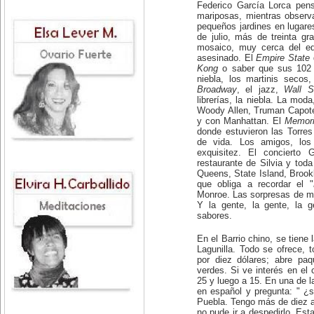
Federico García Lorca pen
mariposas, mientras observa
pequeños jardines en lugare
de julio, más de treinta gra
mosaico, muy cerca del ed
asesinado. El
Empire State
Kong
o saber que sus 102
niebla, los martinis secos
Broadway
, el jazz,
Wall S
librerías, la niebla. La moda
Woody Allen, Truman Capote
y con Manhattan. El
Memori
donde estuvieron las Torre
de vida. Los amigos, los 
exquisitez. El concierto 
restaurante de Silvia y tod
Queens, State Island, Brook
que obliga a recordar el "
Monroe. Las sorpresas de mi
Y la gente, la gente, la g
sabores.
En el Barrio chino, se tiene
Lagunilla. Todo se ofrece, 
por diez dólares; abre paq
verdes. Si ve interés en el
25 y luego a 15. En una de 
en español y pregunta: " ¿
Puebla. Tengo más de diez a
no pude ir a despedirlo. Est