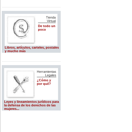
Tienda
Virtual
De todo un
poco
Libros, artículos, carteles, postales
y mucho más
Herramientas
Legales
¿Cómo y
por qué?
Leyes y lineamientos jurídicos para
la defensa de los derechos de las
mujeres...