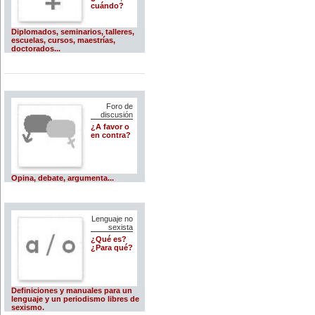
cuándo?
Diplomados, seminarios, talleres,
escuelas, cursos, maestrías,
doctorados...
Foro de
discusión
¿A favor o
en contra?
Opina, debate, argumenta...
Lenguaje no
sexista
¿Qué es?
¿Para qué?
Definiciones y manuales para un
lenguaje y un periodismo libres de
sexismo.