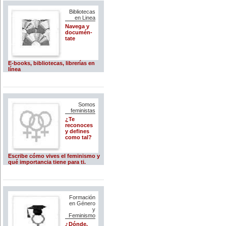
Bibliotecas
en Linea
Navega y
documén-
tate
E-books, bibliotecas, librerías en
línea
Somos
feministas
¿Te
reconoces
y defines
como tal?
Escribe cómo vives el feminismo y
qué importancia tiene para ti.
Formación
en Género
y
Feminismo
¿Dónde,