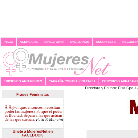
INICIO
ACERCA DE
DIRECTORIO
ENLÁZANOS
SUSCRÍBETE
RECOMIÉ
EDICIONES ANTERIORES
CAMPAÑA CONTRA VIOLENCIA
CONCURSO ABRAZAN
Directora y 
Frases Feministas
Ã‚Â¿Por qué, entonces, necesitan
poder las mujeres? Porque el poder
es libertad. Separa a las que actúan
de las que sueñan:
Patti F. Mancini
Unete a MujeresNet en
FACEBOOK