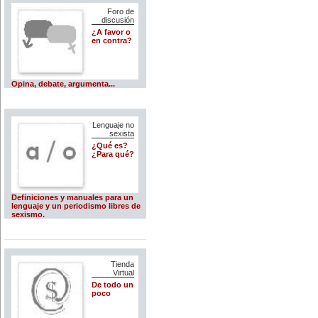
Foro de
discusión
¿A favor o
en contra?
Opina, debate, argumenta...
Lenguaje no
sexista
¿Qué es?
¿Para qué?
Definiciones y manuales para un
lenguaje y un periodismo libres de
sexismo.
Tienda
Virtual
De todo un
poco