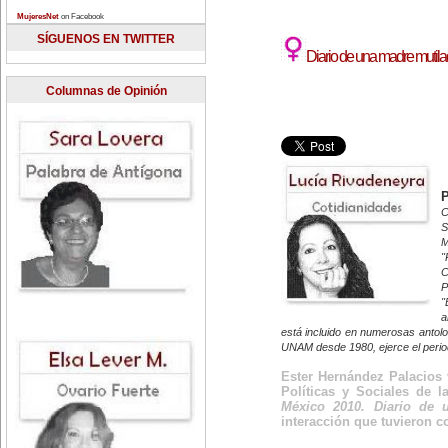
MujeresNet
on Facebook
SÍGUENOS EN TWITTER
Diario de una madre mutil
Columnas de Opinión
C
S
M
"
C
P
"
a
está incluido en numerosas antolo
UNAM desde 1980, ejerce el period
Ester Hernández Palacios v
Políticas y Sociales de 
México 2010. Diario de 
interacción que tuvieron co