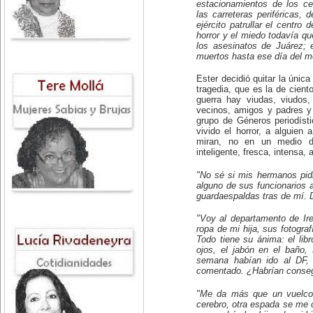
estacionamientos de los c
las carreteras periféricas,
ejército patrullar el centro 
horror y el miedo todavía qu
los asesinatos de Juárez; e
muertos hasta ese día del m
Ester decidió quitar la únic
tragedia, que es la de cient
guerra hay viudas, viudos,
vecinos, amigos y padres y 
grupo de Géneros periodíst
vivido el horror, a alguien
miran, no en un medio d
inteligente, fresca, intensa, 
"No sé si mis hermanos pidi
alguno de sus funcionarios 
guardaespaldas tras de mí. 
"Voy al departamento de Ir
ropa de mi hija, sus fotogr
Todo tiene su ánima: el lib
ojos, el jabón en el baño,
semana habían ido al DF, 
comentado. ¿Habrían conseg
"Me da más que un vuelco 
cerebro, otra espada se me c