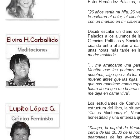
Ester Hernández Palacios, u
"26 años tenía mi hija, 26 
le quitaron el color, el alie
con un martillo en mi cabeza
Decidí escribir un diario c
Palacios a los alumnos de l
Ciencias Políticas y Sociale
cuando entra al salón a dar
unas horas más tarde en la
madre mutilada
.
"... me arrancaron una par
Mentira que las parimos c
nosotros, algo que sólo les 
mueren antes que las hijas.
que nos mantiene como espe
hasta ahora que me la arran
me deja en carne viva".
Los estudiantes de Comunic
estructura del libro, la situ
"Carlos Montemayor", Verac
honestidad y una entereza qu
"Xalapa, la capital de Vera
cerca de las 10:30 de la n
peatonales de las avenid