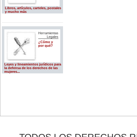
Libros, artículos, carteles, postales
y mucho más
Herramientas
Legales
¿Cómo y
por qué?
Leyes y lineamientos jurídicos para
la defensa de los derechos de las
mujeres...