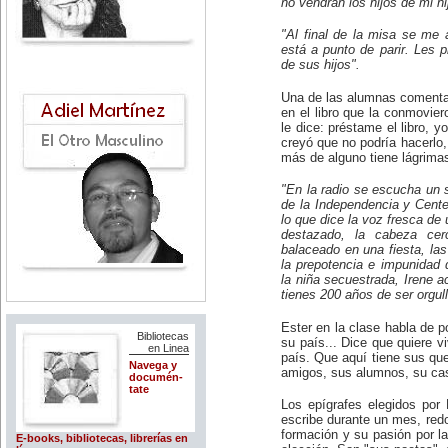
no vendrán los hijos de mi hi
"Al final de la misa se me 
está a punto de parir. Les 
de sus hijos".
Una de las alumnas comenta 
en el libro que la conmovier
le dice: préstame el libro, 
creyó que no podría hacerlo,
más de alguno tiene lágrimas 
"En la radio se escucha un 
de la Independencia y Cente
lo que dice la voz fresca de
destazado, la cabeza cerc
balaceado en una fiesta, la
la prepotencia e impunidad d
la niña secuestrada, Irene ac
tienes 200 años de ser orgu
Ester en la clase habla de po
Bibliotecas
su país... Dice que quiere v
en Linea
país. Que aquí tiene sus que
Navega y
amigos, sus alumnos, su ca
documén-
tate
Los epígrafes elegidos por
escribe durante un mes, red
formación y su pasión por l
E-books, bibliotecas, librerías en