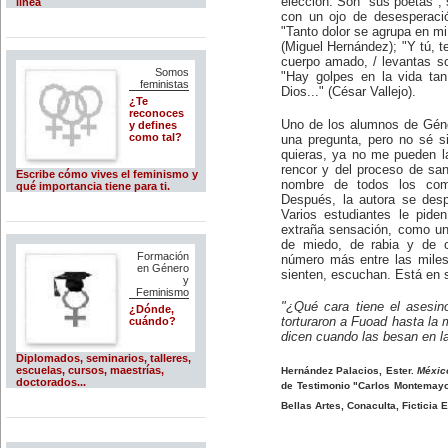
elección. Son "sus poetas", s
línea
con un ojo de desesperació
"Tanto dolor se agrupa en mi 
(Miguel Hernández); "Y tú, t
cuerpo amado, / levantas so
Somos
"Hay golpes en la vida tan
feministas
Dios..." (César Vallejo).
¿Te
reconoces
Uno de los alumnos de Géner
y defines
como tal?
una pregunta, pero no sé s
quieras, ya no me pueden l
rencor y del proceso de san
Escribe cómo vives el feminismo y
nombre de todos los com
qué importancia tiene para ti.
Después, la autora se desp
Varios estudiantes le pide
extraña sensación, como una
de miedo, de rabia y de c
Formación
número más entre las miles
en Género
sienten, escuchan. Está en s
y
Feminismo
"¿Qué cara tiene el asesin
¿Dónde,
cuándo?
torturaron a Fuoad hasta la
dicen cuando las besan en la
Diplomados, seminarios, talleres,
escuelas, cursos, maestrías,
Hernández Palacios, Ester.
Méxic
doctorados...
de Testimonio "Carlos Montemayor"
Bellas Artes, Conaculta, Ficticia 