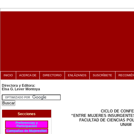
INICIO
ACERCA DE
DIRECTORIO
ENLÁZANOS
SUSCRÍBETE
RECOMIÉ
Directora y Editora:
Elsa G. Lever Montoya
CICLO DE CONF
Secciones
“ENTRE MUJERES INSURGENTE
FACULTAD DE CIENCIAS POL
Preferencias y
UNAM
Participación
Campañas de MujeresNet