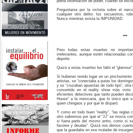
plena ostentación de poder, cuando se esco
Nace en Santiago, Chile, la
escritora Mercedes Valenzuela
Preguntarse por la victoria sobre el nar
Alvarez (1924-1993), más
cualquier otro delito: los secuestros, ro
conocida como Mercedes
Nunca mientras exista la IMPUNIDAD.
Valdivieso. En 1961 publica 'La
Brecha', considerada como la
primera novela feminista de
Latinoamérica.
4 de marzo:
***
En México muere Adelina
Zendejas (1909-1993), periodista,
escritora y defensora de los
derechos de las mujeres.
Pero todas estas muertes no importa
5 de marzo:
irrelevantes, aunque estén relacionadas c
En Dijon fallece Gabrielle Suchon
deporte.
(1703), notable filósofa francesa,
autora del Tratado de la moral y
Quizá a estas muertes les faltó el “glamour”
de la política (1693), la primera
obra explícitamente filosófica
Si hubieran tenido lugar en un pinchurriento
escrita por una mujer en el
mundo.
artistas, se “conectaba a putas los domingo
8 de marzo:
y se “cruzaban apuestas de todo tipo”, otra 
-Día Internacional de la Mujer
convertido en el reality show más visto 
-En la ciudad de Melo, Uruguay,
eficientes detectives que tanto pueden deci
nace Juana Fernández Morales
House” a la mexicana, que lo único que 
(1895-1980), poeta conocida
quien chingaos y por qué le disparó.
mundialmente como Juana de
Ibarbourou, o 'Juana de América'.
Se la considera una de las figuras
Y como en todo buen “reality”, “las regla
clave de la poesía
otro sabremos por qué el “JJ” se movía con
hispanoamericana
si fuera parte del mismo antro, como si se
contemporánea.
favores y deudas”. Quizá nos demos cuenta 
14 de marzo:
que la guardaba en ese muladar de insurgent
Nace, en la Ciudad de México,