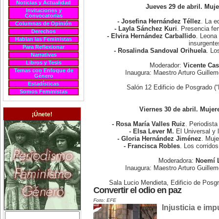
Noticias y Actualidad
Jueves 29 de abril. Muj
Invitaciones y
Convocatorias
- Josefina Hernández Téllez
. La e
Columnas de Opinión
- Layla Sánchez Kuri
. Presencia fe
Derechos
- Elvira Hernández Carballido
. Leona 
Hablan las Feministas
insurgente
Para Reflexionar
- Rosalinda Sandoval Orihuela
. Lo
Narrativas
Libros y Tesis
Moderador:
Vicente Cas
Temas con Enfoque de
Inaugura: Maestro Arturo Guill
Género
Estadísticas
Salón 12 Edificio de Posgrado (
Somos Feministas
Viernes 30 de abril. Mujer
¡Únete!
- Rosa María Valles Ruiz
. Periodista
- Elsa Lever M.
El Universal y 
- Gloria Hernández Jiménez
. Muje
- Francisca Robles
. Los corrido
Moderadora:
Noemí 
Inaugura: Maestro Arturo Guill
Sala Lucio Mendieta, Edificio de Posg
Convertir el odio en paz
Foto: EFE
Injusticia e im