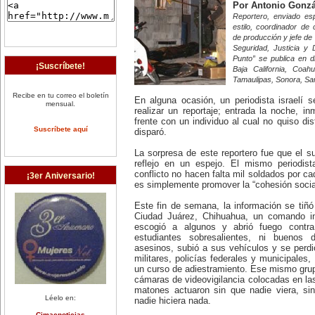
Por Antonio Gonzá
Reportero, enviado esp
estilo, coordinador de 
de producción y jefe de
Seguridad, Justicia 
Punto” se publica en 
¡Suscríbete!
Baja California, Coah
Tamaulipas, Sonora, San
Recibe en tu correo el boletín
En alguna ocasión, un periodista israelí s
mensual.
realizar un reportaje; entrada la noche, i
frente con un individuo al cual no quiso dis
Suscríbete aquí
disparó.
La sorpresa de este reportero fue que el 
reflejo en un espejo. El mismo periodi
conflicto no hacen falta mil soldados por c
¡3er Aniversario!
es simplemente promover la “cohesión social
Este fin de semana, la información se tiñó 
Ciudad Juárez, Chihuahua, un comando in
escogió a algunos y abrió fuego contra 
estudiantes sobresalientes, ni buenos
asesinos, subió a sus vehículos y se perd
militares, policías federales y municipales
un curso de adiestramiento. Ese mismo gru
cámaras de videovigilancia colocadas en las
matones actuaron sin que nadie viera, si
Léelo en:
nadie hiciera nada.
Cimacnoticias