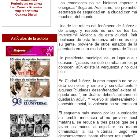
Las reacciones no se hicieron esperar, 
Periodistas en Línea
Lux Crónica Potosina
enérgicas” llegaron. Asimismo, se prometió
MujeresNet.Info
estrategia de seguridad en la ciudad con má
Oaxaca Digital
muchos, del mundo.
Una de las raíces del fenómeno de Juárez es
de arraigo y respeto es uno de los fa
inverosímil violencia de esta ciudad lím
Artículos de la autora
población de esta fronteriza urbe no es ori
su gente, proviene de otros estados de l
asentado en esta ciudad en espera de “llegar 
Un presidente municipal de un lugar que 
ocasión: “¿sabes por qué no roban en los p
conocen, aún existe la vergüenza y no quie
ellos”.
En Ciudad Juárez, la gran mayoría no se co
está con ellos y simple y sencillamente l
algunas “ciudades desenfrenadas” existe el 
queda aquí”, en Juárez deberá aplicarse e
quedarán aquí”. Y vuelvo al planteamiento i
cohesión social, la violencia no se terminará
El esquema más usado por las autoridades d
su terrible ineficacia al no prevenir h
matanza, se reduce a tres pasos que se p
lavan las manos al adjudicar las mata
criminalizar a las víctimas; luego vi
descansaremos hasta obtener resultados”, 