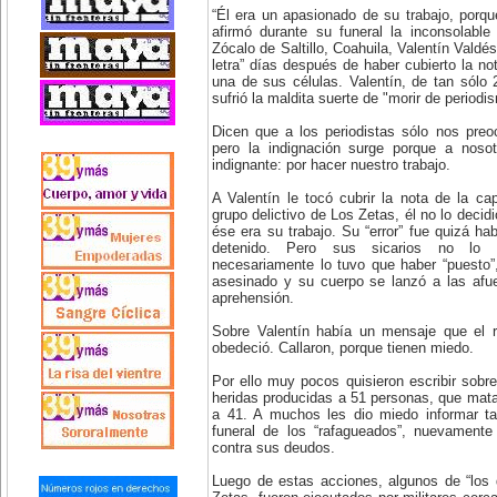
“Él era un apasionado de su trabajo, porque
afirmó durante su funeral la inconsolable
Zócalo de Saltillo, Coahuila, Valentín Valdé
letra” días después de haber cubierto la n
una de sus células. Valentín, de tan sólo
sufrió la maldita suerte de "morir de periodi
Dicen que a los periodistas sólo nos preo
pero la indignación surge porque a nos
indignante: por hacer nuestro trabajo.
A Valentín le tocó cubrir la nota de la c
grupo delictivo de Los Zetas, él no lo decid
ése era su trabajo. Su “error” fue quizá hab
detenido. Pero sus sicarios no lo c
necesariamente lo tuvo que haber “puesto”
asesinado y su cuerpo se lanzó a las afu
aprehensión.
Sobre Valentín había un mensaje que el r
obedeció. Callaron, porque tienen miedo.
Por ello muy pocos quisieron escribir sobre 
heridas producidas a 51 personas, que mat
a 41. A muchos les dio miedo informar ta
funeral de los “rafagueados”, nuevament
contra sus deudos.
Luego de estas acciones, algunos de “los 