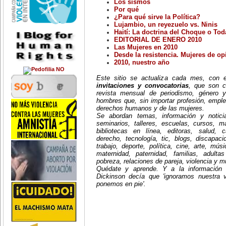
Los sismos
del folklore y artista plástica
Fundación Nuevo Periodismo
Por qué
chilena, y una de las figuras más
Iberoamericano (FNPI)
relevantes de la cultura
¿Para qué sirve la Política?
latinoamericana. Autora de un
Red de Periodistas
Lujambio, un reyezuelo vs. Ninis
centenar de canciones, donde
Internacionales (IJNET)
Haití: La doctrina del Choque o To
destaca 'Gracias a la Vida'.
EDITORIAL DE ENERO 2010
-Día Mundial contra el Cáncer.
Noticias Inter Press Service
Las Mujeres en 2010
5 de febrero:
(IPS)
Desde la resistencia. Mujeres de op
Día de la Promulgación de la
Constitución Mexicana.
2010, nuestro año
Diarios del mundo:
6 de febrero:
Día contra la Mutilación Genital
Clarín (Argentina)
Este sitio se actualiza cada mes, con
Femenina (Ablación).
invitaciones y convocatorias
, que son c
7 de febrero:
Corriere della Sera (Italia)
revista mensual de periodismo, género y
La inglesa Ellen McArthur da la
hombres que, sin importar profesión, emple
vuelta al mundo en velero en 72
Chasqui. Revista
días, 14 horas, rompiendo récord
derechos humanos y de las mujeres.
Latinoamericana de
mundial (2005).
Se abordan temas, información y notici
Comunicación
10 de febrero:
seminarios, talleres, escuelas, cursos, mae
A la edad de 30 años se suicida la
Editor and Publisher
bibliotecas en línea, editoras, salud, c
poeta y novelista estadounidense
derecho, tecnología, tic, blogs, discapac
Silvia Plath (1932-1963), una de
El País (España)
trabajo, deporte, política, cine, arte, mús
las figuras más relevantes del
maternidad, paternidad, familias, adult
panorama literario de Estados
El Universal (México)
Unidos. La esclavitud de la
pobreza, relaciones de pareja, violencia y 
condición femenina y la pasión de
Excélsior (México)
Quédate y aprende. Y a la información
la inspiración poética, fueron
Dickinson decía que 'ignoramos nuestra 
temas recurrentes en su escritura.
Intercambio Internacional por
ponemos en pie'.
11 de febrero:
la Libertad de Expresión (IFEX)
Antonieta Rivas Mercado (1900-
1931), escritora y destacada
La Jornada (México)
promotora cultural mexicana, pone
fin a su vida. Su nombre está
Le Monde (Francia)
ligado a una época de
efervescencia política y cultural.