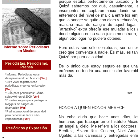
porque estaba perfectamente ubicado y l
Matilde Montoya (1857-1938). Fue
la primera mujer que recibió el
Quizá sabremos por qué, casualmente, la
título de médica cirujana en 1887.
insurgentes no captaron hacia dónde se 
16 de marzo:
enteremos del nivel de malicia entre los e
La pacifista estadounidense
que la sangre se quita con cloro y tehuacán
Rachel Corrie es arrollada (2003)
mancha más de sangre de aquél lugar.
por una excavadora militar en
“atractivo” extra ofrecía ese muladar a los 
Gaza, cuando actuaba como
'escudo humano' para impedir la
donde alguien en su sano juicio no entraría
demolición de la casa de un
algún otro logar no pudiera obtener.
médico de la localidad de Rafah.
19 de marzo:
Informe sobre Periodistas
Pero estas son sólo conjeturas, son un e
La Alta Comisionada para los
en México
creo que convenza a nadie. Es más, es tan 
Derechos Humanos de Naciones
Quizá por pura ociosidad.
Unidas, Mary Robinson, anuncia
su retiro del cargo (2002), luego
Periodistas, Periodismo,
de conocerse las presiones del
De lo único que estoy seguro es que una 
Prensa
gobierno de Estados Unidos para
erróneos no tendrá una conclusión favorab
que dejara el cargo, por
*Informe: Periodistas están
más da.
considerarla una persona
desapareciendo en México
[Ver]
'molesta' para sus intereses.
*SIP: 2008 registra trece
20 de marzo:
periodistas muertos en la región
La escritora estadounidense
[Ver]
*Guía para periodistas: Cómo
Harriet Beecher-Stowe (1811-
***
sobrevivir en el 2009
[Ver]
1896), publica 'La Cabaña del Tío
*Diseñan seguro para proteger a
Tom' (1852), novela que se
bloggers de cargos de
convierte en el manifiesto
HONOR A QUIEN HONOR MERECE
difamación
[Ver]
antiesclavista de su época.
*Red internacional de seguridad
21 de marzo:
para periodistas lanza sitio
No cabe duda que hace unos días, los 
Día Internacional de la Eliminación
especializado
[Ver]
humanos que trabajan en el Instituto Mexic
de la Discriminación Racial.
23 de marzo:
un ángel al cielo. Me refiero a los doctore
Periódicos y Expresión
Nace en Iquique, Chile, Elena
Benítez, Álvaro Ruz Concha, Noel Ama
Caffarena (1903-2003), figura
Ugalde; a las cariñosas y entregadas en
emblemática del feminismo