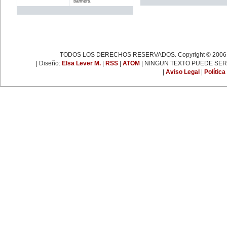
banners.
espartaquista junto a Kart
Liebknecht y Clara Zetkin.
19 de enero:
Muere Françoise Giroud (1916-
2003), destacada figura del
periodismo, las letras y la política
francesa. Fue cofundadora del
semanario 'L’Express'.
TODOS LOS DERECHOS RESERVADOS. Copyright © 2006-
22 de enero:
Día Internacional de la Libertad.
| Diseño:
Elsa Lever M.
|
RSS
|
ATOM
| NINGUN TEXTO PUEDE SER
24 de enero:
|
Aviso Legal
|
Política
Fallece Leona Vicario (1789-
1842), patriota mexicana que tuvo
una importante actuación durante
las guerras de la independencia.
25 de enero:
Nace la escritora inglesa Virginia
Woolf (1882-1941), una de las
figuras más representativas de la
novelística inglesa experimental y
de la narrativa moderna a nivel
mundial.
31 de enero:
Nace Ana Pavlova (1885-1931),
célebre bailarina rusa. Se convirtió
en una leyenda viviente con el
solo 'La muerte del cisne',
coreografía realizada
especialmente para ella por el
famoso coreógrafo Fokine, con
música de Saint-Sans.
EFEMÉRIDES DE