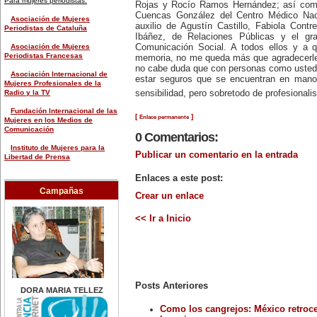
Para mujeres periodistas:
Rojas y Rocío Ramos Hernández; así como 
chileno.
Cuencas González del Centro Médico Naci
28 de marzo:
Asociación de Mujeres
auxilio de Agustín Castillo, Fabiola Contr
-Nace Teresa de Ávila (1515-
Periodistas de Cataluña
1582), conocida como Santa
Ibáñez, de Relaciones Públicas y el gr
Teresa de Jesús, y una de las
Comunicación Social. A todos ellos y a 
Asociación de Mujeres
grandes místicas de su época.
Periodistas Francesas
memoria, no me queda más que agradecerles 
-En 1915 Emma Goldman (1869-
no cabe duda que con personas como usted
1940), anarquista rusa, es
Asociación Internacional de
estar seguros que se encuentran en mano
arrestada en Estados Unidos por
Mujeres Profesionales de la
explicar a una audiencia sobre el
sensibilidad, pero sobretodo de profesional
Radio y la TV
uso de los métodos
anticonceptivos. Fue considerada
Fundación Internacional de las
[
]
Enlace permanente
por el director de FBI, Edgar
Mujeres en los Medios de
Hoover, 'la mujer más peligrosa de
Comunicación
0 Comentarios:
América', ordenando su expulsión
del país.
Instituto de Mujeres para la
Publicar un comentario en la entrada
30 de marzo:
Libertad de Prensa
-Día Internacional de las
Empleadas del Hogar.
Fundación Internacional de las
Enlaces a este post:
-En 2003 Doce calles de un sector
Mujeres en los Medios de
Campañas
urbano de Santo Domingo son
Comunicación
Crear un enlace
bautizadas con los nombres de 12
mujeres que tuvieron una
Federaciones y organizaciones de
<< Ir a Inicio
actuación en el campo de la
prensa en general:
enseñanza, las letras, artes y en
la causa de los derechos de las
Agencia de Noticias de México
mujeres.
(Notimex)
31 de marzo:
Día Mundial del Agua.
Agencia Latinoamericana de
Información (Alai)
EFEMÉRIDES DE FEBRERO
Posts Anteriores
DORA MARIA TELLEZ
4 de febrero:
Federación Internacional de
-Se suicida Violeta Parra (1917-
Periodistas (IFJ)
Como los cangrejos: México retroc
1967), cantautora, recopiladora