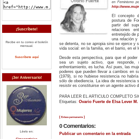
en Feminismo po
http://www.mujer
El concepto d
postura de Fo
partir del su
¡Suscríbete!
relaciones e
entretejido de 
una relación y 
Recibe en tu correo el boletín
se detenta, no se apropia sino se ejerce y s
mensual.
vida social: en la familia, en el barrio, en el 
Suscríbete aquí
Desde esta perspectiva, para que el poder 
sea un sujeto activo, que responde, r
enfrentamiento, es lucha. Así pues, las muj
poderes que pueden llevar a cambios en su
(1979), si no hubiese resistencia no habría
¡3er Aniversario!
sólo de obediencia. La idea de resistencia 
resistir es constituirse en un agente activo 
PARA LEER EL ARTICULO COMPLETO S
Etiquetas:
Ovario Fuerte de Elsa Lever M.
[
]
Enlace permanente
0 Comentarios:
Léelo en:
Publicar un comentario en la entrada
Cimacnoticias