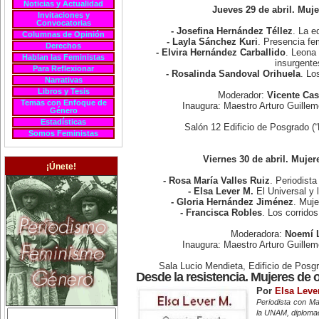
Noticias y Actualidad
Jueves 29 de abril. Muj
Invitaciones y
Convocatorias
- Josefina Hernández Téllez
. La e
Columnas de Opinión
- Layla Sánchez Kuri
. Presencia fe
Derechos
- Elvira Hernández Carballido
. Leona 
Hablan las Feministas
insurgente
Para Reflexionar
- Rosalinda Sandoval Orihuela
. Lo
Narrativas
Libros y Tesis
Moderador:
Vicente Cas
Temas con Enfoque de
Inaugura: Maestro Arturo Guill
Género
Estadísticas
Salón 12 Edificio de Posgrado (
Somos Feministas
Viernes 30 de abril. Mujer
¡Únete!
- Rosa María Valles Ruiz
. Periodista
- Elsa Lever M.
El Universal y 
- Gloria Hernández Jiménez
. Muje
- Francisca Robles
. Los corrido
Moderadora:
Noemí 
Inaugura: Maestro Arturo Guill
Sala Lucio Mendieta, Edificio de Posg
Desde la resistencia. Mujeres de 
Por
Elsa Leve
Periodista con M
la UNAM, diploma