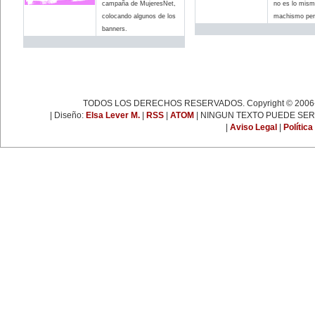
espartaquista junto a Kart
campaña de MujeresNet,
no es lo mism
Liebknecht y Clara Zetkin.
colocando algunos de los
machismo pero
19 de enero:
banners.
Muere Françoise Giroud (1916-
2003), destacada figura del
periodismo, las letras y la política
francesa. Fue cofundadora del
semanario 'L’Express'.
22 de enero:
Día Internacional de la Libertad.
24 de enero:
TODOS LOS DERECHOS RESERVADOS. Copyright © 2006-
Fallece Leona Vicario (1789-
1842), patriota mexicana que tuvo
| Diseño:
Elsa Lever M.
|
RSS
|
ATOM
| NINGUN TEXTO PUEDE SER
una importante actuación durante
|
Aviso Legal
|
Política
las guerras de la independencia.
25 de enero:
Nace la escritora inglesa Virginia
Woolf (1882-1941), una de las
figuras más representativas de la
novelística inglesa experimental y
de la narrativa moderna a nivel
mundial.
31 de enero:
Nace Ana Pavlova (1885-1931),
célebre bailarina rusa. Se convirtió
en una leyenda viviente con el
solo 'La muerte del cisne',
coreografía realizada
especialmente para ella por el
famoso coreógrafo Fokine, con
música de Saint-Sans.
EFEMÉRIDES DE