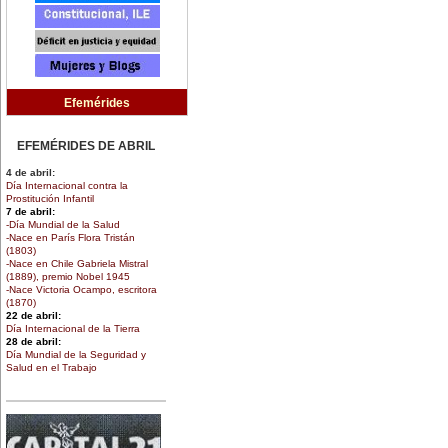
Efemérides
EFEMÉRIDES DE ABRIL
4 de abril:
Día Internacional contra la
Prostitución Infantil
7 de abril:
-Día Mundial de la Salud
-Nace en París Flora Tristán
(1803)
-Nace en Chile Gabriela Mistral
(1889), premio Nobel 1945
-Nace Victoria Ocampo, escritora
(1870)
22 de abril:
Día Internacional de la Tierra
28 de abril:
Día Mundial de la Seguridad y
Salud en el Trabajo
30 de abril:
Día de la Niña
EFEMÉRIDES DE MARZO
1 de marzo: