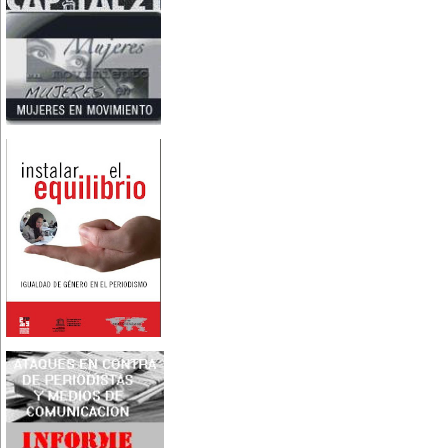
Nace en Santiago, Chile, la
escritora Mercedes Valenzuela
Alvarez (1924-1993), más
conocida como Mercedes
Valdivieso. En 1961 publica 'La
Brecha', considerada como la
primera novela feminista de
Latinoamérica.
4 de marzo:
En México muere Adelina
Zendejas (1909-1993), periodista,
escritora y defensora de los
derechos de las mujeres.
5 de marzo:
En Dijon fallece Gabrielle Suchon
(1703), notable filósofa francesa,
autora del Tratado de la moral y
de la política (1693), la primera
obra explícitamente filosófica
escrita por una mujer en el
mundo.
8 de marzo:
-Día Internacional de la Mujer
-En la ciudad de Melo, Uruguay,
nace Juana Fernández Morales
(1895-1980), poeta conocida
mundialmente como Juana de
Ibarbourou, o 'Juana de América'.
Se la considera una de las figuras
clave de la poesía
hispanoamericana
contemporánea.
14 de marzo:
Nace, en la Ciudad de México,