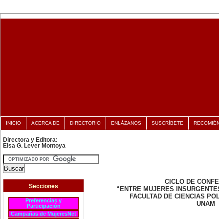
INICIO
ACERCA DE
DIRECTORIO
ENLÁZANOS
SUSCRÍBETE
RECOMIÉ
Directora y Editora:
Elsa G. Lever Montoya
CICLO DE CONF
Secciones
“ENTRE MUJERES INSURGENTE
FACULTAD DE CIENCIAS POL
Preferencias y
UNAM
Participación
Campañas de MujeresNet