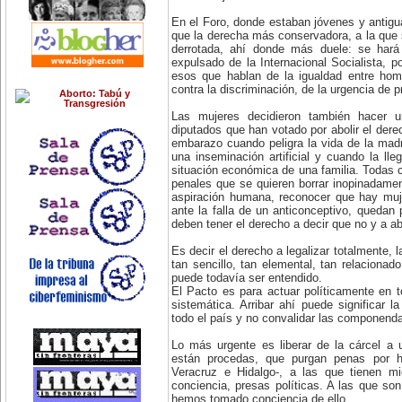
En el Foro, donde estaban jóvenes y antigu
que la derecha más conservadora, a la que s
derrotada, ahí donde más duele: se hará
expulsado de la Internacional Socialista, po
esos que hablan de la igualdad entre hom
contra la discriminación, de la urgencia de 
Las mujeres decidieron también hacer 
diputados que han votado por abolir el dere
embarazo cuando peligra la vida de la mad
una inseminación artificial y cuando la lle
situación económica de una familia. Todas 
penales que se quieren borrar inopinadame
aspiración humana, reconocer que hay muj
ante la falla de un anticonceptivo, quedan 
deben tener el derecho a decir que no y a ab
Es decir el derecho a legalizar totalmente, 
tan sencillo, tan elemental, tan relacionad
puede todavía ser entendido.
El Pacto es para actuar políticamente en 
sistemática. Arribar ahí puede significar l
todo el país y no convalidar las componenda
Lo más urgente es liberar de la cárcel a
están procedas, que purgan penas por 
Veracruz e Hidalgo-, a las que tienen m
conciencia, presas políticas. A las que so
hemos tomado conciencia de ello.