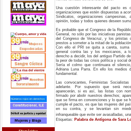
Una cuestión interesante del pacto es 
organizaciones que estén dispuestas a aco
Sindicatos, organizaciones campesinas, a
opinión, todas y todos quienes deseen suma
Es probable que el Congreso de la República
General, no sólo por las iniciativas panistas
del Congreso de Veracruz, y los priistas 
prestos a someter a la mitad de la población
Con ello el PRI se quita a careta, suma 
general contra las y los mexicanos, a t
derecho a decidir, los del antiguo Partido 
la peor de todas las crisis política y social d
Sería el colmo que continuara el silencio
Adriana Luna Parra. En ello los medios 
fundamental.
Las convocantes, Feministas Socialistas
adelante. Por supuesto que será nece
aparecerán, si es así, las listas con no
firmado por abolir nuestros derechos; apare
que se firma en convenciones y lo que se h
cumple el pacto, es que las mujeres del paí
en su contra, y se levantan sin mie
infranqueable que evite ser avasalladas, u
Etiquetas:
Palabra de Antígona de Sara L