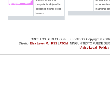
22 de enero:
campaña de MujeresNet,
no es lo mism
Día Internacional de la Libertad.
24 de enero:
colocando algunos de los
machismo pero
Fallece Leona Vicario (1789-
banners.
1842), patriota mexicana que tuvo
una importante actuación durante
las guerras de la independencia.
25 de enero:
Nace la escritora inglesa Virginia
Woolf (1882-1941), una de las
figuras más representativas de la
novelística inglesa experimental y
TODOS LOS DERECHOS RESERVADOS. Copyright © 2006-
de la narrativa moderna a nivel
| Diseño:
Elsa Lever M.
|
RSS
|
ATOM
| NINGUN TEXTO PUEDE SER
mundial.
31 de enero:
|
Aviso Legal
|
Política
Nace Ana Pavlova (1885-1931),
célebre bailarina rusa. Se convirtió
en una leyenda viviente con el
solo 'La muerte del cisne',
coreografía realizada
especialmente para ella por el
famoso coreógrafo Fokine, con
música de Saint-Sans.
EFEMÉRIDES DE
DICIEMBRE
1 de diciembre:
Día Internacional de Lucha contra
el Sida.
2 de diciembre:
Día Internacional para la Abolición
de la Esclavitud.