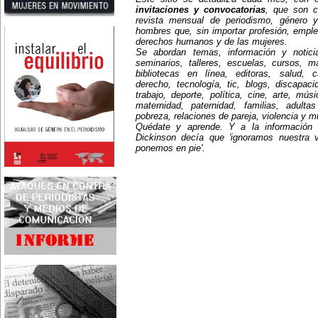
4 de marzo:
invitaciones y convocatorias
, que son c
En México muere Adelina
revista mensual de periodismo, género y
Zendejas (1909-1993), periodista,
hombres que, sin importar profesión, emple
escritora y defensora de los
derechos humanos y de las mujeres.
derechos de las mujeres.
Se abordan temas, información y notici
5 de marzo:
seminarios, talleres, escuelas, cursos, mae
En Dijon fallece Gabrielle Suchon
bibliotecas en línea, editoras, salud, c
(1703), notable filósofa francesa,
autora del Tratado de la moral y
derecho, tecnología, tic, blogs, discapac
de la política (1693), la primera
trabajo, deporte, política, cine, arte, mús
obra explícitamente filosófica
maternidad, paternidad, familias, adult
escrita por una mujer en el
pobreza, relaciones de pareja, violencia y 
mundo.
Quédate y aprende. Y a la información
8 de marzo:
Dickinson decía que 'ignoramos nuestra 
-Día Internacional de la Mujer
-En la ciudad de Melo, Uruguay,
ponemos en pie'.
nace Juana Fernández Morales
(1895-1980), poeta conocida
mundialmente como Juana de
Ibarbourou, o 'Juana de América'.
Se la considera una de las figuras
clave de la poesía
hispanoamericana
contemporánea.
14 de marzo:
Nace, en la Ciudad de México,
Matilde Montoya (1857-1938). Fue
la primera mujer que recibió el
título de médica cirujana en 1887.
16 de marzo:
La pacifista estadounidense
Rachel Corrie es arrollada (2003)
por una excavadora militar en
Gaza, cuando actuaba como