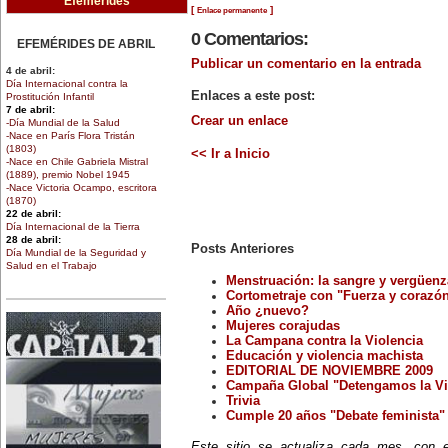
Efemérides
[
]
Enlace permanente
0 Comentarios:
EFEMÉRIDES DE ABRIL
Publicar un comentario en la entrada
4 de abril:
Día Internacional contra la
Enlaces a este post:
Prostitución Infantil
7 de abril:
Crear un enlace
-Día Mundial de la Salud
-Nace en París Flora Tristán
(1803)
<< Ir a Inicio
-Nace en Chile Gabriela Mistral
(1889), premio Nobel 1945
-Nace Victoria Ocampo, escritora
(1870)
22 de abril:
Día Internacional de la Tierra
28 de abril:
Posts Anteriores
Día Mundial de la Seguridad y
Salud en el Trabajo
30 de abril:
Menstruación: la sangre y vergüenz
Día de la Niña
Cortometraje con "Fuerza y corazón
Año ¿nuevo?
Mujeres corajudas
EFEMÉRIDES DE MARZO
La Campana contra la Violencia
1 de marzo:
Educación y violencia machista
Nace en Santiago, Chile, la
escritora Mercedes Valenzuela
EDITORIAL DE NOVIEMBRE 2009
Alvarez (1924-1993), más
Campaña Global "Detengamos la Vi
conocida como Mercedes
Trivia
Valdivieso. En 1961 publica 'La
Cumple 20 años "Debate feminista"
Brecha', considerada como la
primera novela feminista de
Este sitio se actualiza cada mes, con
Latinoamérica.