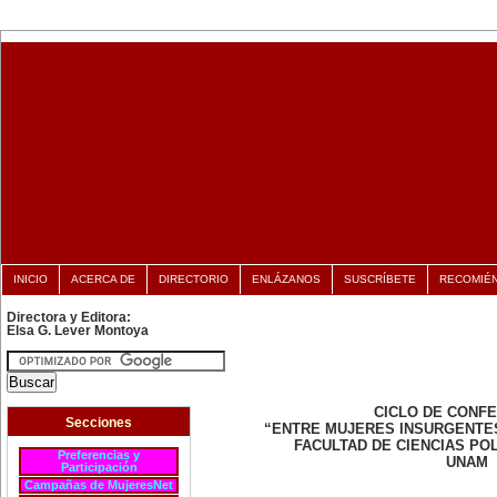
INICIO
ACERCA DE
DIRECTORIO
ENLÁZANOS
SUSCRÍBETE
RECOMIÉ
Directora y Editora:
Elsa G. Lever Montoya
CICLO DE CONF
Secciones
“ENTRE MUJERES INSURGENTE
FACULTAD DE CIENCIAS POL
Preferencias y
UNAM
Participación
Campañas de MujeresNet