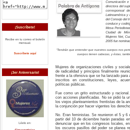
Comunicación e 
directora del su
corresponsal d
Latinoamérica y 
del Consejo del In
conduce y codiri
¡Suscríbete!
Mesa Periodistas 
Ciudad de Méxi
Mujeres Net, Cua
Recibe en tu correo el boletín
2005 fue nominad
mensual.
“Tendrán que entender que nuestros cuerpos nos per
Suscríbete aquí
cuerpos tienen cabezas, y éstas, tam
Mujeres de organizaciones civiles y socia
de radicalidad y principios finalmente reun
¡3er Aniversario!
frente a la ofensiva que se ha lanzado para 
inscritos en constituciones, leyes, acue
políticas públicas.
Fue como un grito estructurado y racional.
con acciones planificadas. No se pidió la u
los viejos planteamientos frentistas de la a
la conjunción por hacer vigentes los derec
No. Eran feministas. Se reunieron el 5 y 6 
partir del 10 de diciembre harán paradas e
Léelo en:
denunciar que en los congresos locales, en 
los oscuros pasillos del poder se planea ret
Cimacnoticias