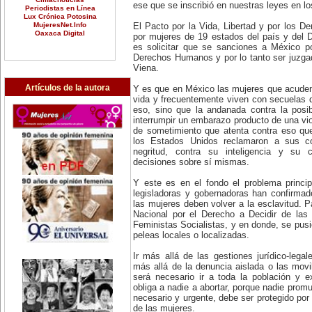
ese que se inscribió en nuestras leyes en l
Periodistas en Línea
Lux Crónica Potosina
MujeresNet.Info
El Pacto por la Vida, Libertad y por los D
Oaxaca Digital
por mujeres de 19 estados del país y del Di
es solicitar que se sanciones a México po
Derechos Humanos y por lo tanto ser juzgado
Viena.
Artículos de la autora
Y es que en México las mujeres que acuden 
vida y frecuentemente viven con secuelas 
eso, sino que la andanada contra la posi
interrumpir un embarazo producto de una vio
de sometimiento que atenta contra eso qu
los Estados Unidos reclamaron a sus c
negritud, contra su inteligencia y su
decisiones sobre sí mismas.
Y este es en el fondo el problema princi
legisladoras y gobernadoras han confirmad
las mujeres deben volver a la esclavitud. P
Nacional por el Derecho a Decidir de las
Feministas Socialistas, y en donde, se pus
peleas locales o localizadas.
Ir más allá de las gestiones jurídico-lega
más allá de la denuncia aislada o las movi
será necesario ir a toda la población y e
obliga a nadie a abortar, porque nadie prom
necesario y urgente, debe ser protegido por 
de las mujeres.