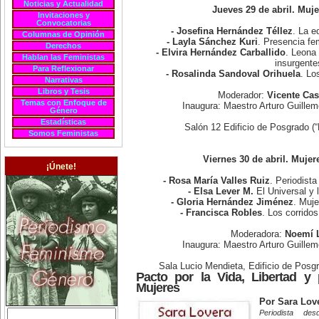
Noticias y Actualidad
Jueves 29 de abril. Muj
Invitaciones y
Convocatorias
- Josefina Hernández Téllez
. La e
Columnas de Opinión
- Layla Sánchez Kuri
. Presencia fe
Derechos
- Elvira Hernández Carballido
. Leona 
Hablan las Feministas
insurgente
Para Reflexionar
- Rosalinda Sandoval Orihuela
. Lo
Narrativas
Libros y Tesis
Moderador:
Vicente Cas
Temas con Enfoque de
Inaugura: Maestro Arturo Guill
Género
Estadísticas
Salón 12 Edificio de Posgrado (
Somos Feministas
Viernes 30 de abril. Mujer
¡Únete!
- Rosa María Valles Ruiz
. Periodista
- Elsa Lever M.
El Universal y 
- Gloria Hernández Jiménez
. Muje
- Francisca Robles
. Los corrido
Moderadora:
Noemí 
Inaugura: Maestro Arturo Guill
Sala Lucio Mendieta, Edificio de Posg
Pacto por la Vida, Libertad y
Mujeres
Por Sara Lov
Periodista d