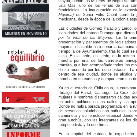
Goytia, donde las Mujeres de Negro se tum
Nace en Santiago, Chile, la
Una Más
, uno de los lemas de sus camp
escritora Mercedes Valenzuela
feminicidios. La inauguración de la expos
Alvarez (1924-1993), más
Mujeres)
de Sonia Félix Cherit cerró la j
conocida como Mercedes
mexicana, desde la época de la colonia esp
Valdivieso. En 1961 publica 'La
Brecha', considerada como la
primera novela feminista de
Las ciudades de Gómez Palacio y Lerdo, de
Latinoamérica.
localidades del estado Durango que dieron 
4 de marzo:
por la Vida de las Mujeres
. En la prim
En México muere Adelina
presentación y parlamentos de legisladoras
Zendejas (1909-1993), periodista,
mujeres, el alcalde hizo sonar la campana 
escritora y defensora de los
derechos de las mujeres.
tiempo la del Ayuntamiento, tras lo cual se
5 de marzo:
cielo. En la tarde, en Lerdo, en la misma 
En Dijon fallece Gabrielle Suchon
marcha por una de las carreteras princi
(1703), notable filósofa francesa,
tránsito, que han acompañado todos los mov
autora del Tratado de la moral y
de su recorrido por los ocho estados. La 
de la política (1693), la primera
centro de esa ciudad, donde su alcalde y 
obra explícitamente filosófica
marcha en su camino y compartieron sus d
escrita por una mujer en el
mundo.
8 de marzo:
Ya en el estado de Chihuahua, la caravana
-Día Internacional de la Mujer
Hidalgo del Parral, Camargo, La Cruz, De
-En la ciudad de Melo, Uruguay,
mujeres y hombres dispensaron cálidas aco
nace Juana Fernández Morales
en actos públicos en las calles y las ap
(1895-1980), poeta conocida
Donde no había parada programada en la ru
mundialmente como Juana de
Ibarbourou, o 'Juana de América'.
de personas saludaban con pañuelos blanc
Se la considera una de las figuras
camioneta y su remolque especial donde v
clave de la poesía
gran autobús, con las integrantes de los di
hispanoamericana
fotoperiodista y la que firma.
contemporánea.
14 de marzo:
En la capital del estado, la expedición 
Nace, en la Ciudad de México,