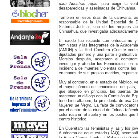
para Nuestras Hijas
, para exigir la ve
desaparecidas y asesinadas de Chihuahua.
También en esos días de la caravana, as
responsable de la Unidad Especial de De
Sistema Judicial, uno de los mejores ab
Chihuahua, que investigaba adecuadamente l
El éxodo fue recibido con entusiasmo 
feministas y las integrantes de la Acade
(AMDH) y la Red Cocofem (Comité contra 
diputadas primero y una parte significativ
Morelos después, aceptaron el comprom
investigar y atender los Feminicidios en a
incidencia de muertes violentas contra las
en manos de sus propios maridos, exparejas
Muy al contrario, en el estado de México, vec
el mayor número de feminicidios del país, 
que bloqueó en principio, las puertas d
mantener un diálogo con la Comisión de Eq
tono bien altanero, la presidenta de esa Co
Mujeres de Negro.
La falta de convocatoria
por el centro de la ciudad de Toluca tañen
color rosa en el suelo y en los postes que 
centro histórico.
En Querétaro las feministas y las y los jóv
Autónoma de aquel estado (UAQ), acompaña
la Plaza Cívica, frente al Palacio de Gobi