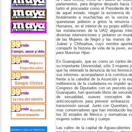
parlamentos, para dirigirse después hacia 
tanto el procurador como el Presidente d
de aquel estado, niegan la existencia de
brutalmente a muchachas en la vecina 
queretanas pidieron a gritos la renuncia
Humanos, en el interior de su propio edific
las instalaciones de la UAQ algunas inte
diversas intervenciones y pintaron un mura
de las Mujeres de Negro y las manos de 
Juárez y Chihuahua, cuyo nombre apunta
compartir la historia de vida de la joven,
para Nuestras Hijas
.
En Guanajuato, que es como un centro de 
su importante Universidad, sólo 3 mujeres j
que ha reiterado la denuncia de los feminic
sus informes- acompañaron a la comitiva d
frente a la catedral de la Asunción y la e
indiferencia de la ciudadanía no impidió q
Congreso de Diputados con un precinto q
Guanajuato, han quemado libros de secunda
de sexualidad, suaves conceptos de
anticonceptivos para prevenir embarazo
transmisión sexual. Junto con Querétaro, 
mas conservadores que han introducido ley
los 32 estados de México- y normativas con
mujeres sobre su vida y cuerpo.
Las calles de la capital de Aguascalientes 