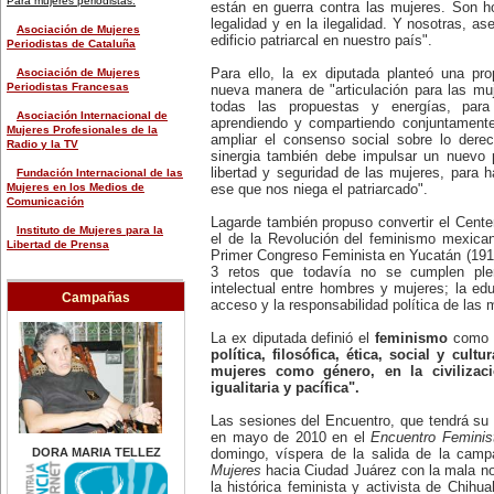
Para mujeres periodistas:
están en guerra contra las mujeres. Son 
chileno.
legalidad y en la ilegalidad. Y nosotras, a
28 de marzo:
Asociación de Mujeres
edificio patriarcal en nuestro país".
-Nace Teresa de Ávila (1515-
Periodistas de Cataluña
1582), conocida como Santa
Teresa de Jesús, y una de las
Para ello, la ex diputada planteó una pro
Asociación de Mujeres
grandes místicas de su época.
Periodistas Francesas
nueva manera de "articulación para las mu
-En 1915 Emma Goldman (1869-
todas las propuestas y energías, para
1940), anarquista rusa, es
Asociación Internacional de
aprendiendo y compartiendo conjuntamente"
arrestada en Estados Unidos por
Mujeres Profesionales de la
ampliar el consenso social sobre lo der
explicar a una audiencia sobre el
Radio y la TV
sinergia también debe impulsar un nuevo p
uso de los métodos
anticonceptivos. Fue considerada
libertad y seguridad de las mujeres, para h
Fundación Internacional de las
por el director de FBI, Edgar
Mujeres en los Medios de
ese que nos niega el patriarcado".
Hoover, 'la mujer más peligrosa de
Comunicación
América', ordenando su expulsión
Lagarde también propuso convertir el Cente
del país.
Instituto de Mujeres para la
el de la Revolución del feminismo mexican
30 de marzo:
Libertad de Prensa
Primer Congreso Feminista en Yucatán (191
-Día Internacional de las
Empleadas del Hogar.
3 retos que todavía no se cumplen ple
Fundación Internacional de las
-En 2003 Doce calles de un sector
intelectual entre hombres y mujeres; la ed
Mujeres en los Medios de
Campañas
urbano de Santo Domingo son
Comunicación
acceso y la responsabilidad política de las 
bautizadas con los nombres de 12
mujeres que tuvieron una
Federaciones y organizaciones de
La ex diputada definió el
feminismo
como
actuación en el campo de la
prensa en general:
política, filosófica, ética, social y cult
enseñanza, las letras, artes y en
mujeres como género, en la civilizac
la causa de los derechos de las
Agencia de Noticias de México
mujeres.
igualitaria y pacífica".
(Notimex)
31 de marzo:
Día Mundial del Agua.
Agencia Latinoamericana de
Las sesiones del Encuentro, que tendrá su 
Información (Alai)
en mayo de 2010 en el
Encuentro Feminis
EFEMÉRIDES DE FEBRERO
DORA MARIA TELLEZ
domingo, víspera de la salida de la cam
4 de febrero:
Federación Internacional de
Mujeres
hacia Ciudad Juárez con la mala no
-Se suicida Violeta Parra (1917-
Periodistas (IFJ)
1967), cantautora, recopiladora
la histórica feminista y activista de Chihu