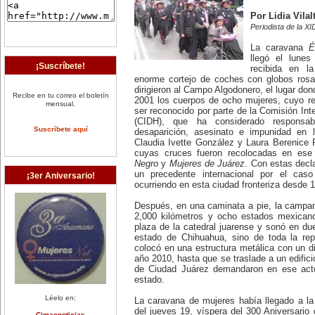
Por Lidia Vilal
Periodista de la 
La caravana
É
llegó el lune
¡Suscríbete!
recibida en l
enorme cortejo de coches con globos rosas
dirigieron al Campo Algodonero, el lugar do
Recibe en tu correo el boletín
2001 los cuerpos de ocho mujeres, cuyo re
mensual.
ser reconocido por parte de la Comisión I
(CIDH), que ha considerado responsab
Suscríbete aquí
desaparición, asesinato e impunidad en 
Claudia Ivette González y Laura Berenice 
cuyas cruces fueron recolocadas en es
Negro
y
Mujeres de Juárez
. Con estas decl
un precedente internacional por el caso
¡3er Aniversario!
ocurriendo en esta ciudad fronteriza desde 
Después, en una caminata a pie, la campan
2,000 kilómetros y ocho estados mexicano
plaza de la catedral juarense y sonó en due
estado de Chihuahua, sino de toda la re
colocó en una estructura metálica con un di
año 2010, hasta que se traslade a un edific
de Ciudad Juárez demandaron en ese acto 
estado.
Léelo en:
La caravana de mujeres había llegado a la
del jueves 19, víspera del 300 Aniversario 
Cimacnoticias