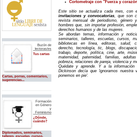
O Globo (Brasil)
Cortometraje con "Fuerza y corazón
-Día Internacional del Enfermo y la
Enferma.
Periodismo.com (España)
Este sitio se actualiza cada mes, con
12 de febrero:
invitaciones y convocatorias
, que son c
Nace Lou Andreas-Salomé (1861-
The Guardian (Gran Bretaña)
1937), filósofa alemana, discípula
revista mensual de periodismo, género y
de Freud y amiga de Nietzsche.
The New York Times
hombres que, sin importar profesión, emple
Interesada por la historia de las
derechos humanos y de las mujeres.
religiones y del arte, la filosofía y
The Times (Gran Bretaña)
Se abordan temas, información y notici
la literatura clásica. Fue la única
seminarios, talleres, escuelas, cursos, mae
mujer aceptada en la Sociedad
The Washington Post
bibliotecas en línea, editoras, salud, c
Psicoanalítica de Viena. Su
Buzón de
relación con Nietzsche duró cerca
derecho, tecnología, tic, blogs, discapac
Revistas de comunicación y
lectoras/es
de 43 años y fue básicamente
trabajo, deporte, política, cine, arte, mús
periodismo:
Tus cartas
platónica. Tuvo una relación
maternidad, paternidad, familias, adult
pasional con el poeta Rainer
Proceso (México)
pobreza, relaciones de pareja, violencia y 
María Rilke.
Quédate y aprende. Y a la información
16 de febrero:
Razón y Palabra (ITESM,
Dickinson decía que 'ignoramos nuestra 
Nace, en Nueva York, Susan
México)
ponemos en pie'.
Sontag (1933), una de las figuras
Cartas, porras, comentarios,
intelectuales de mayor peso de
sugerencias...
Revista Mexicana de
occidente. Su multifácetica carrera
Comunicación
como escritora abarca la novela,
el ensayo y la crítica de arte y
cine. Es conocida por su activa
disidencia política al convertirse
Formación
en una mordaz opositora del
en Género
gobierno de Bush.
y
21 de febrero:
Feminismo
A los 54 años muere la escritora
¿Dónde,
inglesa Mary Shelley (1797-1851),
cuándo?
autora de 'Frankenstein' o el
'Moderno Prometeo' (1818),
novela clásica del género gótico.
Diplomados, seminarios,
También escribió la novela
talleres, escuelas, cursos,