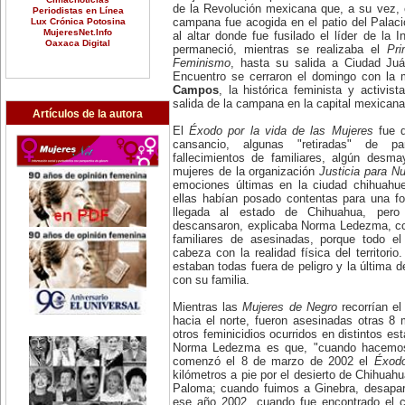
de la Revolución mexicana que, a su vez, ce
Periodistas en Línea
Lux Crónica Potosina
campana fue acogida en el patio del Palac
MujeresNet.Info
al altar donde fue fusilado el líder de la 
Oaxaca Digital
permaneció, mientras se realizaba el
Pri
Feminismo
, hasta su salida a Ciudad Juá
Encuentro se cerraron el domingo con la 
Campos
, la histórica feminista y activi
salida de la campana en la capital mexican
Artículos de la autora
El
Éxodo por la vida de las Mujeres
fue d
cansancio, algunas "retiradas" de pa
fallecimientos de familiares, algún desm
mujeres de la organización
Justicia para Nu
emociones últimas en la ciudad chihuahue
ellas habían posado contentas para una fo
llegada al estado de Chihuahua, per
descansaron, explicaba Norma Ledezma, co
familiares de asesinadas, porque todo el 
cabeza con la realidad física del territorio
estaban todas fuera de peligro y la última d
con su familia.
Mientras las
Mujeres de Negro
recorrían e
hacia el norte, fueron asesinadas otras 
otros feminicidios ocurridos en distintos es
Norma Ledezma es que, "cuando hacemos
comenzó el 8 de marzo de 2002 el
Éxodo
kilómetros a pie por el desierto de Chihuah
Paloma; cuando fuimos a Ginebra, desapar
ese año 2002, cuando fue encontrado el 