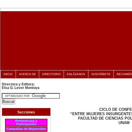
INICIO
ACERCA DE
DIRECTORIO
ENLÁZANOS
SUSCRÍBETE
RECOMIÉ
Directora y Editora:
Elsa G. Lever Montoya
CICLO DE CONF
Secciones
“ENTRE MUJERES INSURGENTE
FACULTAD DE CIENCIAS POL
Preferencias y
UNAM
Participación
Campañas de MujeresNet