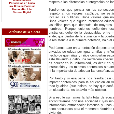
respeto a las diferencias e integración de l
Periodistas en Línea
Lux Crónica Potosina
MujeresNet.Info
Tendremos que pensar en las consecuenc
Oaxaca Digital
respeto a los valores católicos, se está
incluso las públicas. Unos valores que no
Unos valores que siguen intentando educar
las niñas para que después, de mayores 
hombres. Porque quienes defienden es
Artículos de la autora
cristianos, defiende la desigualdad entre
ende, que dentro de la sumisión y la obedi
la resistencia a la primera bofetada, bajo el 
Podríamos caer en la tentación de pensar q
privadas se educa por igual a niñas y niños
hecho de que niñas y niños compartan espac
esté llevando a cabo una verdadera coeduc
es educar en la uniformidad, es decir en 
instrucción y los mismos contenidos sin ana
ni la importancia de adecuar las enseñanzas
Por tanto y si esa parte nos resulta casi u
impartir contenidos para la educación en v
todo igualdad (que insisto, no hay que confu
en ciudadanía, es todavía más utópica.
Si a eso le sumamos la falta total de educ
encontraremos con una sociedad cuyas niña
información extraescolar inmensa y unos c
poco adecuados para el momento histórico
viviendo.