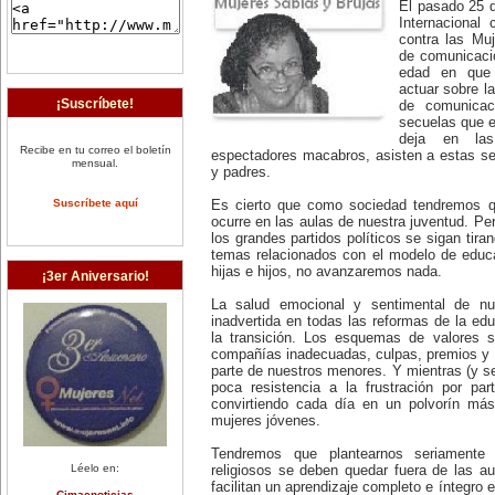
El pasado 25 
Internacional 
contra las Mu
de comunicació
edad en que 
actuar sobre l
¡Suscríbete!
de comunicac
secuelas que es
deja en la
Recibe en tu correo el boletín
espectadores macabros, asisten a estas se
mensual.
y padres.
Suscríbete aquí
Es cierto que como sociedad tendremos q
ocurre en las aulas de nuestra juventud. Pe
los grandes partidos políticos se sigan tira
temas relacionados con el modelo de educ
hijas e hijos, no avanzaremos nada.
¡3er Aniversario!
La salud emocional y sentimental de n
inadvertida en todas las reformas de la ed
la transición. Los esquemas de valores s
compañías inadecuadas, culpas, premios y 
parte de nuestros menores. Y mientras (y se
poca resistencia a la frustración por p
convirtiendo cada día en un polvorín más
mujeres jóvenes.
Tendremos que plantearnos seriamente 
Léelo en:
religiosos se deben quedar fuera de las 
facilitan un aprendizaje completo e íntegro e
Cimacnoticias