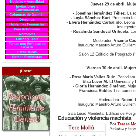
Noticias y Actualidad
Jueves 29 de abril. Muj
Invitaciones y
Convocatorias
- Josefina Hernández Téllez
. La e
Columnas de Opinión
- Layla Sánchez Kuri
. Presencia fe
Derechos
- Elvira Hernández Carballido
. Leona 
Hablan las Feministas
insurgente
Para Reflexionar
- Rosalinda Sandoval Orihuela
. Lo
Narrativas
Libros y Tesis
Moderador:
Vicente Cas
Temas con Enfoque de
Inaugura: Maestro Arturo Guill
Género
Estadísticas
Salón 12 Edificio de Posgrado (
Somos Feministas
Viernes 30 de abril. Mujer
¡Únete!
- Rosa María Valles Ruiz
. Periodista
- Elsa Lever M.
El Universal y 
- Gloria Hernández Jiménez
. Muje
- Francisca Robles
. Los corrido
Moderadora:
Noemí 
Inaugura: Maestro Arturo Guill
Sala Lucio Mendieta, Edificio de Posg
Educación y violencia machista
Por
Teresa Mo
Periodista y femin