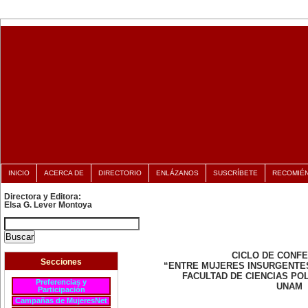
INICIO
ACERCA DE
DIRECTORIO
ENLÁZANOS
SUSCRÍBETE
RECOMIÉ
Directora y Editora:
Elsa G. Lever Montoya
CICLO DE CONF
Secciones
“ENTRE MUJERES INSURGENTE
FACULTAD DE CIENCIAS POL
Preferencias y
UNAM
Participación
Campañas de MujeresNet