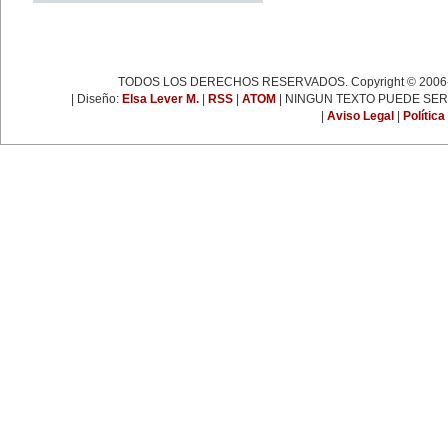
espartaquista junto a Kart
Liebknecht y Clara Zetkin.
19 de enero:
Muere Françoise Giroud (1916-
2003), destacada figura del
periodismo, las letras y la política
TODOS LOS DERECHOS RESERVADOS. Copyright © 2006-
francesa. Fue cofundadora del
semanario 'L’Express'.
| Diseño:
Elsa Lever M.
|
RSS
|
ATOM
| NINGUN TEXTO PUEDE SER
22 de enero:
|
Aviso Legal
|
Política
Día Internacional de la Libertad.
24 de enero:
Fallece Leona Vicario (1789-
1842), patriota mexicana que tuvo
una importante actuación durante
las guerras de la independencia.
25 de enero:
Nace la escritora inglesa Virginia
Woolf (1882-1941), una de las
figuras más representativas de la
novelística inglesa experimental y
de la narrativa moderna a nivel
mundial.
31 de enero:
Nace Ana Pavlova (1885-1931),
célebre bailarina rusa. Se convirtió
en una leyenda viviente con el
solo 'La muerte del cisne',
coreografía realizada
especialmente para ella por el
famoso coreógrafo Fokine, con
música de Saint-Sans.
EFEMÉRIDES DE