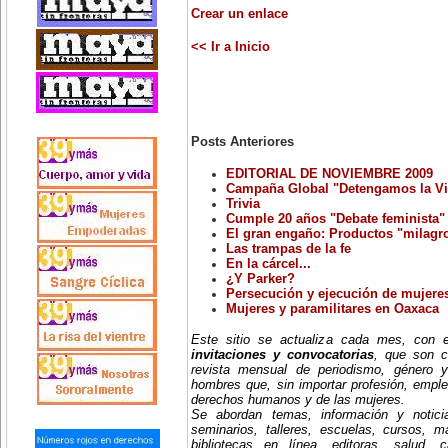
Crear un enlace
<< Ir a Inicio
Posts Anteriores
EDITORIAL DE NOVIEMBRE 2009
Campaña Global "Detengamos la Vi
Trivia
Cumple 20 años "Debate feminista"
El gran engaño: Productos "milagr
Las trampas de la fe
En la cárcel...
¿Y Parker?
Persecución y ejecución de mujeres
Mujeres y paramilitares en Oaxaca
Este sitio se actualiza cada mes, con
invitaciones y convocatorias
, que son c
revista mensual de periodismo, género y
hombres que, sin importar profesión, emple
derechos humanos y de las mujeres.
Se abordan temas, información y notici
seminarios, talleres, escuelas, cursos, mae
bibliotecas en línea, editoras, salud, c