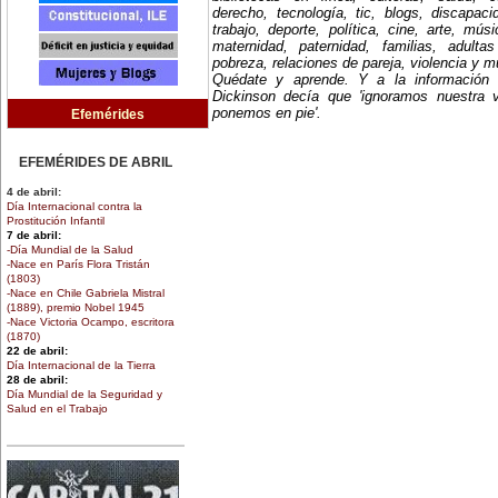
derecho, tecnología, tic, blogs, discapac
trabajo, deporte, política, cine, arte, mús
maternidad, paternidad, familias, adult
pobreza, relaciones de pareja, violencia y 
Quédate y aprende. Y a la información
Dickinson decía que 'ignoramos nuestra 
ponemos en pie'.
Efemérides
EFEMÉRIDES DE ABRIL
4 de abril:
Día Internacional contra la
Prostitución Infantil
7 de abril:
-Día Mundial de la Salud
-Nace en París Flora Tristán
(1803)
-Nace en Chile Gabriela Mistral
(1889), premio Nobel 1945
-Nace Victoria Ocampo, escritora
(1870)
22 de abril:
Día Internacional de la Tierra
28 de abril:
Día Mundial de la Seguridad y
Salud en el Trabajo
30 de abril:
Día de la Niña
EFEMÉRIDES DE MARZO
1 de marzo: