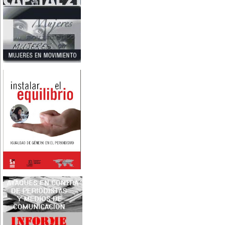
Nace en Santiago, Chile, la
escritora Mercedes Valenzuela
Alvarez (1924-1993), más
conocida como Mercedes
Valdivieso. En 1961 publica 'La
Brecha', considerada como la
primera novela feminista de
Latinoamérica.
4 de marzo:
En México muere Adelina
Zendejas (1909-1993), periodista,
escritora y defensora de los
derechos de las mujeres.
5 de marzo:
En Dijon fallece Gabrielle Suchon
(1703), notable filósofa francesa,
autora del Tratado de la moral y
de la política (1693), la primera
obra explícitamente filosófica
escrita por una mujer en el
mundo.
8 de marzo:
-Día Internacional de la Mujer
-En la ciudad de Melo, Uruguay,
nace Juana Fernández Morales
(1895-1980), poeta conocida
mundialmente como Juana de
Ibarbourou, o 'Juana de América'.
Se la considera una de las figuras
clave de la poesía
hispanoamericana
contemporánea.
14 de marzo:
Nace, en la Ciudad de México,