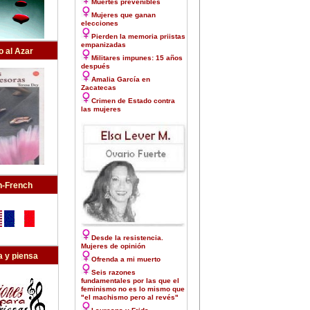
Muertes prevenibles
Mujeres que ganan
elecciones
Pierden la memoria priistas
empanizadas
o al Azar
Militares impunes: 15 años
después
Amalia García en
Zacatecas
Crimen de Estado contra
las mujeres
h-French
Desde la resistencia.
Mujeres de opinión
 y piensa
Ofrenda a mi muerto
Seis razones
fundamentales por las que el
feminismo no es lo mismo que
"el machismo pero al revés"