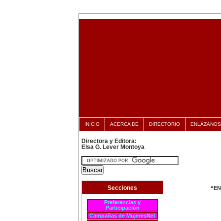
INICIO
ACERCA DE
DIRECTORIO
ENLÁZANOS
Directora y Editora:
Elsa G. Lever Montoya
Secciones
“EN
Preferencias y
Participación
Campañas de MujeresNet