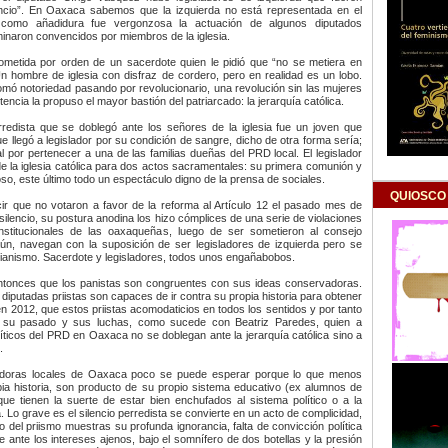
encio”. En Oaxaca sabemos que la izquierda no está representada en el
como añadidura fue vergonzosa la actuación de algunos diputados
minaron convencidos por miembros de la iglesia.
ometida por orden de un sacerdote quien le pidió que “no se metiera en
 hombre de iglesia con disfraz de cordero, pero en realidad es un lobo.
mó notoriedad pasando por revolucionario, una revolución sin las mujeres
ncia la propuso el mayor bastión del patriarcado: la jerarquía católica.
rredista que se doblegó ante los señores de la iglesia fue un joven que
 llegó a legislador por su condición de sangre, dicho de otra forma sería;
al por pertenecer a una de las familias dueñas del PRD local. El legislador
de la iglesia católica para dos actos sacramentales: su primera comunión y
oso, este último todo un espectáculo digno de la prensa de sociales.
QUIOSCO
cir que no votaron a favor de la reforma al Artículo 12 el pasado mes de
silencio, su postura anodina los hizo cómplices de una serie de violaciones
stitucionales de las oaxaqueñas, luego de ser sometieron al consejo
aún, navegan con la suposición de ser legisladores de izquierda pero se
ianismo. Sacerdote y legisladores, todos unos engañabobos.
tonces que los panistas son congruentes con sus ideas conservadoras.
diputadas priistas son capaces de ir contra su propia historia para obtener
l en 2012, que estos priistas acomodaticios en todos los sentidos y por tanto
 su pasado y sus luchas, como sucede con Beatriz Paredes, quien a
líticos del PRD en Oaxaca no se doblegan ante la jerarquía católica sino a
.
ladoras locales de Oaxaca poco se puede esperar porque lo que menos
ia historia, son producto de su propio sistema educativo (ex alumnos de
que tienen la suerte de estar bien enchufados al sistema político o a la
a. Lo grave es el silencio perredista se convierte en un acto de complicidad,
 del priismo muestras su profunda ignorancia, falta de convicción política
 ante los intereses ajenos, bajo el somnífero de dos botellas y la presión