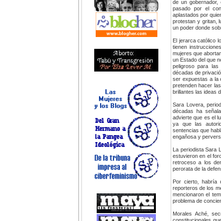
de un gobernador, 
pasado por el co
aplastados por quie
protestan y gritan, 
un poder donde sob
El jerarca católico 
tienen instruccione
mujeres que abortan
un Estado del que n
peligroso para la
décadas de privació
ser expuestas a la 
pretenden hacer las
brillantes las idea
Sara Lovera, perio
décadas ha señala
advierte que es el l
ya que las autori
sentencias que habl
engañosa y pervers
La periodista Sara 
estuvieron en el for
retroceso a los der
perorata de la defen
Por cierto, habría
reporteros de los m
mencionaron el tema
problema de concien
Morales Aché, secr
constitucionales que