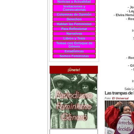
Noticias y Actualidad
Invitaciones y
- J
Convocatorias
- La
Columnas de Opinión
- Elvira Her
- Ro
Derechos
Hablan las Feministas
Para Reflexionar
I
Narrativas
Libros y Tesis
Temas con Enfoque de
Género
Estadísticas
Somos Feministas
- Ros
- G
-
¡Únete!
I
Sala L
Las trampas de l
Foto:
El Universal