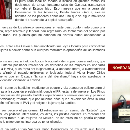
El purpurado local ha tocado e influido en quienes toman las
decisiones de temas fundamentales de Oaxaca, trastocando
con ello el Estado laico. Eso muestra que en la tierra del
Benemérito de las Américas, Benito Juárez García, existen
además de los poderes conocidos uno que se sigue moviendo
desde el corazón de la capital oaxaqueña.
as fuerzas de los ultra-conservadores en este país, conformado como una
ca, representativa y federal, han regresado los fantasmas del pasado por
la frase: los pueblos que no conocen su historia están condenados a
es, entre ellas Oaxaca, han modificado sus leyes locales para criminalizar
ujeres a decidir sobre sus cuerpos mediante la aprobación de las llamadas
forma un viejo anhelo de Acción Nacional y de grupos conservadores, que
u intento por hacer retroceder los derechos de las mujeres en una falsa
NOVEDAD
a la vida, pues “opta por la ignorancia, la condena moral, la clandestinidad
 afirmó el pasado miércoles el legislador federal Víctor Hugo Círigo
mentó que en Oaxaca “la cuna del liberalismo” haya sido aprobado la
2 constitucional de la entidad.
ó –como se ha dicho- mediante un oscuro y claro acuerdo político entre el
as a la sucesión presidencial, donde el PRI estaría de vuelta en Los Pinos
onquistas del pasado, batallas republicanas y revolucionarias y pasando
exicanas; reforma que por muchos años quiso revertir sin éxito la ultra
 político es el PAN y el religioso la jerarquía católica-.
e ser oscuro el panorama. El retroceso es un asunto de “Estado” que
r los políticos interesados, es decir, los priistas quienes en realidad son
ores frente a las mujeres de México, de los otros no se podría esperar
s lo único que les interesa es tener el poder.
 el diputado Círigo Vásquez hubo legisladores de izquierda que fueron