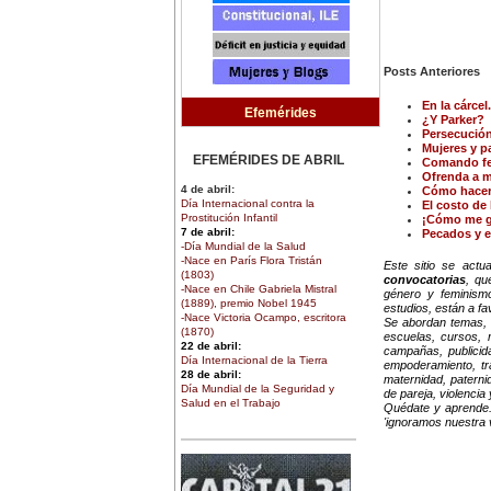
Posts Anteriores
En la cárcel.
Efemérides
¿Y Parker?
Persecución
Mujeres y p
EFEMÉRIDES DE ABRIL
Comando fe
Ofrenda a 
4 de abril:
Cómo hacer 
Día Internacional contra la
El costo de
Prostitución Infantil
¡Cómo me g
7 de abril:
Pecados y 
-Día Mundial de la Salud
-Nace en París Flora Tristán
Este sitio se act
(1803)
convocatorias
, qu
-Nace en Chile Gabriela Mistral
género y feminismo
(1889), premio Nobel 1945
estudios, están a f
-Nace Victoria Ocampo, escritora
Se abordan temas, i
(1870)
escuelas, cursos, ma
22 de abril:
campañas, publicida
Día Internacional de la Tierra
empoderamiento, trab
28 de abril:
maternidad, paterni
Día Mundial de la Seguridad y
de pareja, violenci
Salud en el Trabajo
Quédate y aprende.
30 de abril:
'ignoramos nuestra 
Día de la Niña
EFEMÉRIDES DE MARZO
1 de marzo: