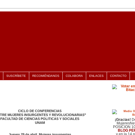
SUSCRÍBETE
RECOMIÉNDANOS
COLABORA
ENLACES
CONTACTO
CICLO DE CONFERENCIAS
últimas noti
TRE MUJERES INSURGENTES Y REVOLUCIONARIAS”
FACULTAD DE CIENCIAS POLITICAS Y SOCIALES
¡Gracias!
De
UNAM
MujeresNet
POSICION 1
BLOG PE
y en la 14 
Jueves 29 de abril. Mujeres insurgentes