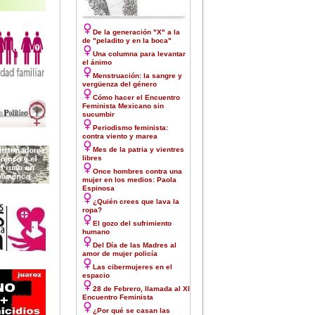
De la generación "X" a la
de "peladito y en la boca"
Una columna para levantar
el ánimo
Menstruación: la sangre y
vergüenza del género
Cómo hacer el Encuentro
Feminista Mexicano sin
sucumbir
Periodismo feminista:
contra viento y marea
Mes de la patria y vientres
libres
Once hombres contra una
mujer en los medios: Paola
Espinosa
¿Quién crees que lava la
ropa?
El gozo del sufrimiento
humano
Del Día de las Madres al
amor de mujer policía
Las cibermujeres en el
espacio
28 de Febrero, llamada al XI
Encuentro Feminista
¿Por qué se casan las