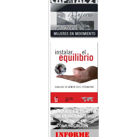
Nace en Santiago, Chile, la
escritora Mercedes Valenzuela
Alvarez (1924-1993), más
conocida como Mercedes
Valdivieso. En 1961 publica 'La
Brecha', considerada como la
primera novela feminista de
Latinoamérica.
4 de marzo:
En México muere Adelina
Zendejas (1909-1993), periodista,
escritora y defensora de los
derechos de las mujeres.
5 de marzo:
En Dijon fallece Gabrielle Suchon
(1703), notable filósofa francesa,
autora del Tratado de la moral y
de la política (1693), la primera
obra explícitamente filosófica
escrita por una mujer en el
mundo.
8 de marzo:
-Día Internacional de la Mujer
-En la ciudad de Melo, Uruguay,
nace Juana Fernández Morales
(1895-1980), poeta conocida
mundialmente como Juana de
Ibarbourou, o 'Juana de América'.
Se la considera una de las figuras
clave de la poesía
hispanoamericana
contemporánea.
14 de marzo:
Nace, en la Ciudad de México,