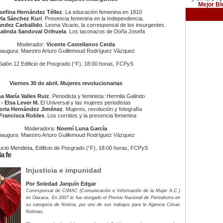
Mejor Bl
osefina Hernández Téllez
. La educación femenina en 1810
yla Sánchez Kuri
. Presencia femenina en la Independencia.
nández Carballido
. Leona Vicario, la corresponsal de los insurgentes.
salinda Sandoval Orihuela
. Los taconazos de Doña Josefa
Moderador:
Vicente Castellanos Cerda
naugura: Maestro Arturo Guillemoud Rodríguez Vázquez
Salón 12 Edificio de Posgrado (“F), 18:00 horas, FCPyS
Viernes 30 de abril. Mujeres revolucionarias
a María Valles Ruiz
. Periodista y feminista: Hermila Galindo
- Elsa Lever M.
El Universal y las mujeres periodistas
loria Hernández Jiménez
. Mujeres, revolución y fotografía
 Francisca Robles
. Los corridos y la presencia femenina
Moderadora:
Noemí Luna García
naugura: Maestro Arturo Guillemoud Rodríguez Vázquez
ucio Mendieta, Edificio de Posgrado (“F), 18:00 horas, FCPyS
a fe
Injusticia e impunidad
Por Soledad Jarquín Edgar
Corresponsal de CIMAC (Comunicación e Información de la Mujer A.C.)
en Oaxaca. En 2007 le fue otorgado el Premio Nacional de Periodismo en
su categoría de Noticia, por uno de sus trabajos para la Agencia Cimac
Noticias.