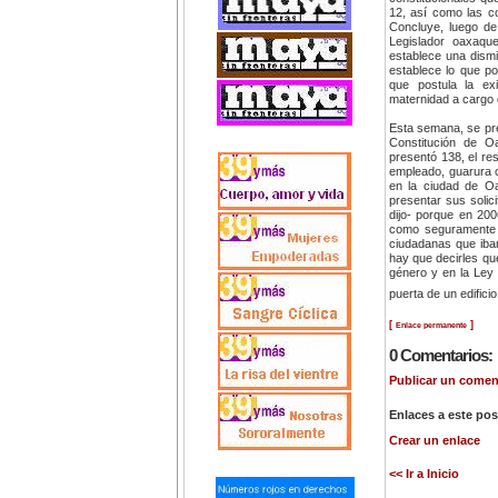
12, así como las co
Concluye, luego de 
Legislador oaxaqu
establece una dismi
establece lo que po
que postula la exi
maternidad a cargo 
Esta semana, se pre
Constitución de O
presentó 138, el re
empleado, guarura o
en la ciudad de Oa
presentar sus solic
dijo- porque en 200
como seguramente l
ciudadanas que iba
hay que decirles que
género y en la Ley 
puerta de un edificio
[
]
Enlace permanente
0 Comentarios:
Publicar un coment
Enlaces a este pos
Crear un enlace
<< Ir a Inicio