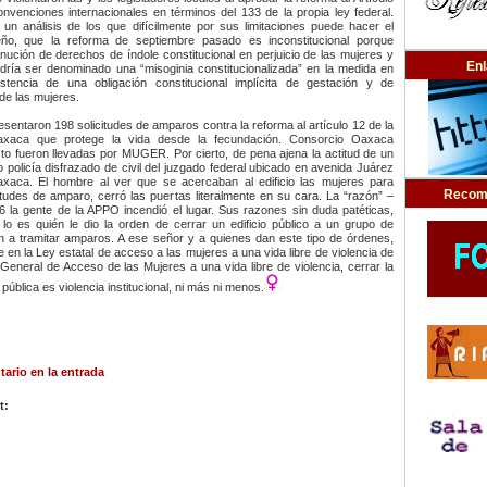
nvenciones internacionales en términos del 133 de la propia ley federal.
un análisis de los que difícilmente por sus limitaciones puede hacer el
eño, que la reforma de septiembre pasado es inconstitucional porque
nución de derechos de índole constitucional en perjuicio de las mujeres y
En
dría ser denominado una “misoginia constitucionalizada” en la medida en
stencia de una obligación constitucional implícita de gestación y de
de las mujeres.
sentaron 198 solicitudes de amparos contra la reforma al artículo 12 de la
axaca que protege la vida desde la fecundación. Consorcio Oaxaca
sto fueron llevadas por MUGER. Por cierto, de pena ajena la actitud de un
 policía disfrazado de civil del juzgado federal ubicado en avenida Juárez
xaca. El hombre al ver que se acercaban al edificio las mujeres para
Recom
itudes de amparo, cerró las puertas literalmente en su cara. La “razón” –
6 la gente de la APPO incendió el lugar. Sus razones sin duda patéticas,
o es quién le dio la orden de cerrar un edificio público a un grupo de
n a tramitar amparos. A ese señor y a quienes dan este tipo de órdenes,
 en la Ley estatal de acceso a las mujeres a una vida libre de violencia de
General de Acceso de las Mujeres a una vida libre de violencia, cerrar la
 pública es violencia institucional, ni más ni menos.
ario en la entrada
t: