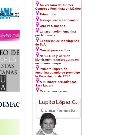
Aniversario del Primer
Congreso Feminista en México
Primer libro
Transgénero = ser humano
Otra vez, Rosario
La fascinación femenina
por la música
El callejón de las vírgenes
de Safo
Manual para ser Eva
Nahui Olin y Carmen
Mondragón, transgresoras en
un mismo cuerpo
Primera impresión
femenina cuando se promulgó
la Constitución de 1917
A mi madre periodística:
Sara Lovera
Caer en sus redes