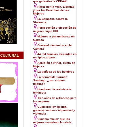
que garantiza la CEDAW
Pacto por la Vida, Libertad
y por los Derechos de las
Mujeres
La Campana contra la
Violencia
Persecución y ejecución de
mujeres siglo XXI
Mujeres y paramilitares en
Oaxaca
Comando femenino en la
Cámara
44 mil familias afectadas en
 CULTURAL
un típico albazo
Agresión a K'inal, Tierra de
Mujeres
La política de los hombres
La periodista Carmen
Santiago: ¿otro crimen
impune?
Honduras, la resistencia
feminista
Tres años de retroceso para
las mujeres
Guerrero: ley torcida,
gobierno omiso e impunidad y
violencia
Cinismo oficial: que las
mujeres resuelvan la crisis