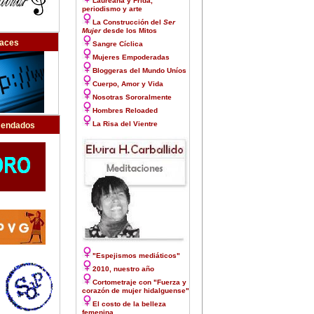
Laureana y Frida,
periodismo y arte
La Construcción del
Ser
Mujer
desde los Mitos
laces
Sangre Cíclica
Mujeres Empoderadas
Bloggeras del Mundo Uníos
Cuerpo, Amor y Vida
Nosotras Sororalmente
Hombres Reloaded
La Risa del Vientre
endados
"Espejismos mediáticos"
2010, nuestro año
Cortometraje con "Fuerza y
corazón de mujer hidalguense"
El costo de la belleza
femenina