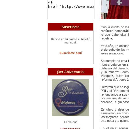
¡Suscríbete!
Con la vuelta de l
república democráti
lo que cabe citar 
repetirla.
Recibe en tu correo el boletín
mensual.
Este año, 16 entidad
el derecho de las m
Suscríbete aquí
leyes antiaborto.
Se cumple de esta 
nunca cejaron en s
defensa del derecho 
¡3er Aniversario!
y la muerte”, como
Vásquez, quien la
reforma al Artículo 1
Reforma que se logr
PRI y el PAN con mir
renunciando a sus c
por encima de las m
derecha –cuyo bastión
Es claro y deja d
asumieron sin chista
los mayores perded
otra cosa y a quiene
Léelo en:
En el país, señala
Cimacnoticias