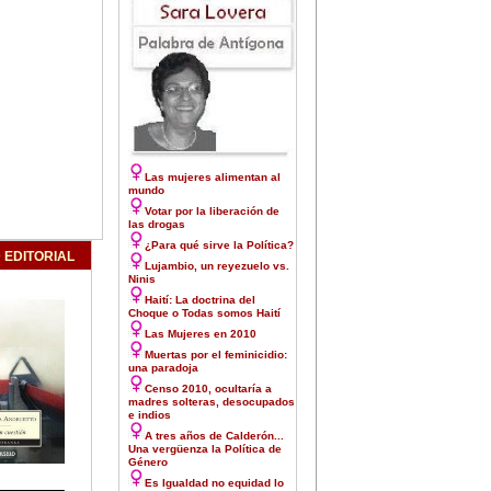
Las mujeres alimentan al
mundo
Votar por la liberación de
las drogas
¿Para qué sirve la Política?
 EDITORIAL
Lujambio, un reyezuelo vs.
Ninis
Haití: La doctrina del
Choque o Todas somos Haití
Las Mujeres en 2010
Muertas por el feminicidio:
una paradoja
Censo 2010, ocultaría a
madres solteras, desocupados
e indios
A tres años de Calderón...
Una vergüenza la Política de
Género
Es Igualdad no equidad lo