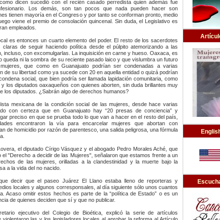
como dicen sucedió con el recién casado perredista quien además fue
nfesionario. Los demás, son tan pocos que nada pueden hacer son
nes tienen mayoría en el Congreso y por tanto se conforman pronto, medio
luego viene el premio de consolación quincenal. Sin duda, el Legislativo es
ran empleados.
Artícul
local es entonces un cuarto elemento del poder. El resto de los sacerdotes
s claras de seguir haciendo política desde el púlpito atemorizando a las
, incluso, con excomulgarlas. La inquisición en carne y hueso. Oaxaca, es
o queda ni la sombra de su reciente pasado laico y que vislumbra un futuro
s mujeres, que como en Guanajuato podrían ser condenadas a varias
n de su libertad como ya sucede con 20 en aquella entidad o quizá podrían
condena social, que bien podría ser llamada lapidación comunitaria, como
 y los diputados oaxaqueños con quienes aborten, sin duda brillantes muy
s de los diputados. ¿Sabrán algo de derechos humanos?
dista mexicana de la condición social de las mujeres, desde hace varias
do con certeza que en Guanajuato hay “20 presas de conciencia” y
ugar preciso en que se prueba todo lo que van a hacer en el resto del país,
dades encontraron la vía para encarcelar mujeres que abortan con
an de homicidio por razón de parentesco, una salida peligrosa, una fórmula
Englis
a.
Lovera, el diputado Círigo Vásquez y el abogado Pedro Morales Aché, que
o el "Derecho a decidir de las Mujeres", señalaron que estamos frente a un
echos de las mujeres, orilladas a la clandestinidad y la muerte bajo la
sa a la vida del no nacido.
 que decir que el paseo Juárez El Llano estaba lleno de reporteras y
Escucha
edios locales y algunos corresponsales, al día siguiente sólo unos cuantos
. Acaso omitir estos hechos es parte de la “política de Estado” o es un
cia de quienes deciden que sí y que no publicar.
etario ejecutivo del Colegio de Bioética, explicó la serie de artículos
 violentaron las y los legisladores locales al aprobar la reforma al Artículo