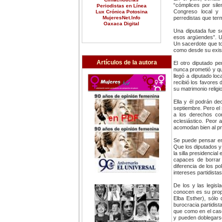
“cómplices por sil
Periodistas en Línea
Congreso local y 
Lux Crónica Potosina
MujeresNet.Info
perredistas que ter
Oaxaca Digital
Una diputada fue s
esos argüendes”. Un
Un sacerdote que to
como desde su existe
Artículos de la autora
El otro diputado pe
nunca prometió y que
llegó a diputado loc
recibió los favores 
su matrimonio religi
Ella y él podrán de
septiembre. Pero el 
a los derechos con
eclesiástico. Peor 
acomodan bien al pr
Se puede pensar en
Que los diputados y 
la silla presidencia
capaces de borrar
diferencia de los po
intereses partidistas
De los y las legis
conocen es su prop
Elba Esther), sólo 
burocracia partidist
que como en el caso
y pueden doblegarse