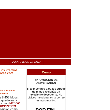
USUARIAS/OS EN LINEA
Curso
¡PROMOCION DE
ANIVERSARIO!
Si te inscribes para los cursos
de marzo recibirás un
cias
excelente descuento
. No
 8,457 blogs,
olvides mencionar en tu correo
 quedó en la
esta promoción.
0 como
MEJOR
RIODISTICO
posición como