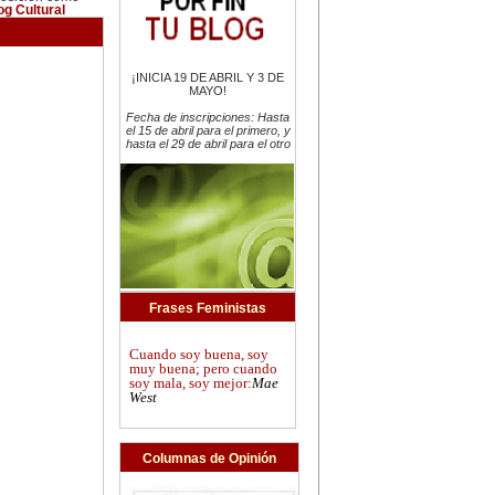
og Cultural
¡INICIA 19 DE ABRIL Y 3 DE
MAYO!
Fecha de inscripciones: Hasta
el 15 de abril para el primero, y
hasta el 29 de abril para el otro
Frases Feministas
Cuando soy buena, soy
muy buena; pero cuando
soy mala, soy mejor:
Mae
West
Columnas de Opinión