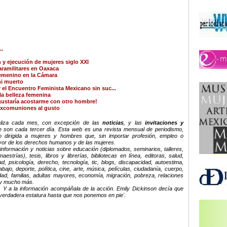
..
 y ejecución de mujeres siglo XXI
aramilitares en Oaxaca
menino en la Cámara
mi muerto
el Encuentro Feminista Mexicano sin suc...
 la belleza femenina
ustaría acostarme con otro hombre!
excomuniones al gusto
ualiza cada mes, con excepción de las
noticias
, y las
invitaciones y
e son cada tercer día. Esta web es una revista mensual de periodismo,
 dirigida a mujeres y hombres que, sin importar profesión, empleo o
avor de los derechos humanos y de las mujeres.
nformación y noticias sobre educación (diplomados, seminarios, talleres,
estrías), tesis, libros y librerías, bibliotecas en línea, editoras, salud,
d, psicología, derecho, tecnología, tic, blogs, discapacidad, autoestima,
ajo, deporte, política, cine, arte, música, películas, ciudadanía, cuerpo,
dad, familias, adultas mayores, economía, migración, pobreza, relaciones
a y mucho más.
 Y a la información acompáñala de la acción. Emily Dickinson decía que
verdadera estatura hasta que nos ponemos en pie'.