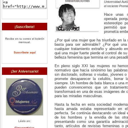
Universidad Autó
el reciente Premi
Hace unas s
operada porq
estereotipo pa
¡Suscríbete!
permitió que
prometía embel
Recibe en tu correo el boletín
¿Por qué una mujer que ha triunfado en la
mensual.
basta para ser admirable? ¿Por qué un
cualquier tratamiento extraño y absurdo e
Suscríbete aquí
qué una mujer fuerte pierde el control de su
belleza femenina que termina en una pesadi
En pleno siglo XXI las mujeres no hemo
normativo que hacía sinónimo las palabras
¡3er Aniversario!
sin doctorado, solteras o viudas, jóvenes
promete desaparecer la celulitis, borrar 
siempre. Un hombre de bata blanca o una m
pueden convencernos que un tratamient
transformará en una de esas imágenes de cal
para las miradas masculinas.
Hasta la fecha en esta sociedad moderna 
hasta amada estaba representado en el
perfecta. Se continúa destacando un ideal 
de los hombres y la envidia de las ot
Léelo en:
presentando como una garantía admiración
tanto, artículos de revistas femeninas o p
Cimacnoticias