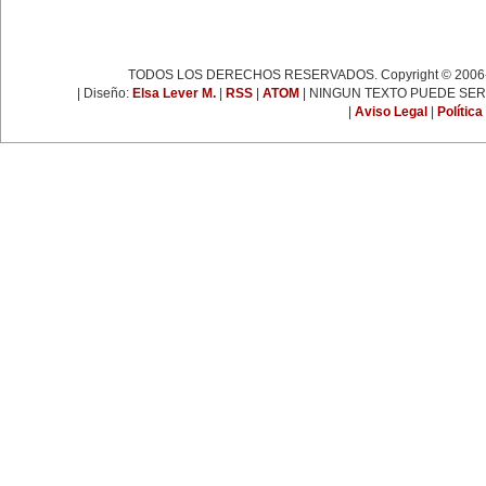
espartaquista junto a Kart
Liebknecht y Clara Zetkin.
19 de enero:
Muere Françoise Giroud (1916-
2003), destacada figura del
TODOS LOS DERECHOS RESERVADOS. Copyright © 2006-
periodismo, las letras y la política
francesa. Fue cofundadora del
| Diseño:
Elsa Lever M.
|
RSS
|
ATOM
| NINGUN TEXTO PUEDE SER
semanario 'L’Express'.
|
Aviso Legal
|
Política
22 de enero:
Día Internacional de la Libertad.
24 de enero:
Fallece Leona Vicario (1789-
1842), patriota mexicana que tuvo
una importante actuación durante
las guerras de la independencia.
25 de enero:
Nace la escritora inglesa Virginia
Woolf (1882-1941), una de las
figuras más representativas de la
novelística inglesa experimental y
de la narrativa moderna a nivel
mundial.
31 de enero:
Nace Ana Pavlova (1885-1931),
célebre bailarina rusa. Se convirtió
en una leyenda viviente con el
solo 'La muerte del cisne',
coreografía realizada
especialmente para ella por el
famoso coreógrafo Fokine, con
música de Saint-Sans.
EFEMÉRIDES DE