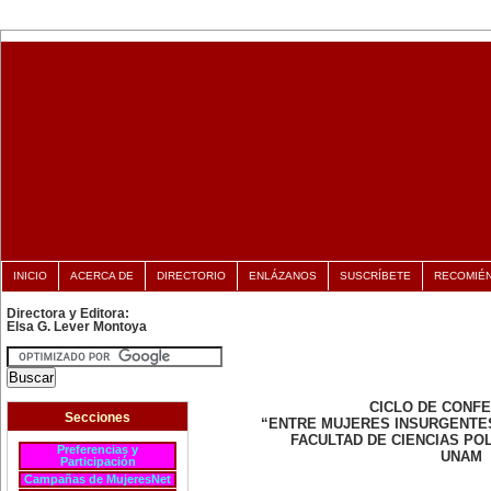
INICIO
ACERCA DE
DIRECTORIO
ENLÁZANOS
SUSCRÍBETE
RECOMIÉ
Directora y Editora:
Elsa G. Lever Montoya
CICLO DE CONF
Secciones
“ENTRE MUJERES INSURGENTE
FACULTAD DE CIENCIAS POL
Preferencias y
UNAM
Participación
Campañas de MujeresNet