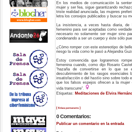
En los medios de comunicación la senten
mujer y ser fea, sigue garantizando rechazo
triste realidad anunciada, las mujeres prefer
letra los consejos publicados y buscar su m
La insistencia, a veces hasta diaria, de
femenino para ser aceptadas como verdader
necesario no solamente ser mujer sino par
condenando a ser un cuerpo y éste sólo pue
¿Cómo romper con este estereotipo de bel
riesgo la vida como le pasó a Alejandra Gu
Estoy convencida que lograremos rompe
femenina cuando, como dijo Rosario Castel
“hazaña de convertirse en lo que se 
descubrimiento de los rasgos esenciales b
insatisfacción o del hastío sino sobre todo
que los falsos espejos ofrecen a la mujer
vida transcurre”.
Etiquetas:
Meditaciones de Elvira Hernán
[
]
Enlace permanente
0 Comentarios:
Publicar un comentario en la entrada