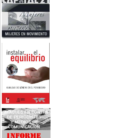
Nace en Santiago, Chile, la
escritora Mercedes Valenzuela
Alvarez (1924-1993), más
conocida como Mercedes
Valdivieso. En 1961 publica 'La
Brecha', considerada como la
primera novela feminista de
Latinoamérica.
4 de marzo:
En México muere Adelina
Zendejas (1909-1993), periodista,
escritora y defensora de los
derechos de las mujeres.
5 de marzo:
En Dijon fallece Gabrielle Suchon
(1703), notable filósofa francesa,
autora del Tratado de la moral y
de la política (1693), la primera
obra explícitamente filosófica
escrita por una mujer en el
mundo.
8 de marzo:
-Día Internacional de la Mujer
-En la ciudad de Melo, Uruguay,
nace Juana Fernández Morales
(1895-1980), poeta conocida
mundialmente como Juana de
Ibarbourou, o 'Juana de América'.
Se la considera una de las figuras
clave de la poesía
hispanoamericana
contemporánea.
14 de marzo:
Nace, en la Ciudad de México,