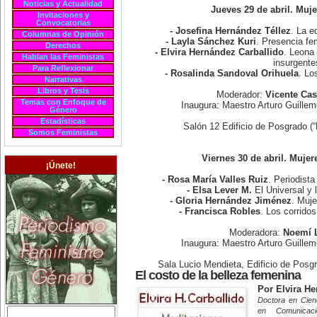
Noticias y Actualidad
Jueves 29 de abril. Muj
Invitaciones y
Convocatorias
- Josefina Hernández Téllez
. La e
Columnas de Opinión
- Layla Sánchez Kuri
. Presencia fe
Derechos
- Elvira Hernández Carballido
. Leona 
Hablan las Feministas
insurgente
Para Reflexionar
- Rosalinda Sandoval Orihuela
. Lo
Narrativas
Libros y Tesis
Moderador:
Vicente Cas
Temas con Enfoque de
Inaugura: Maestro Arturo Guill
Género
Estadísticas
Salón 12 Edificio de Posgrado (
Somos Feministas
Viernes 30 de abril. Mujer
¡Únete!
- Rosa María Valles Ruiz
. Periodista
- Elsa Lever M.
El Universal y 
- Gloria Hernández Jiménez
. Muje
- Francisca Robles
. Los corrido
Moderadora:
Noemí 
Inaugura: Maestro Arturo Guill
Sala Lucio Mendieta, Edificio de Posg
El costo de la belleza femenina
Por Elvira He
Doctora en Cienc
en Comunicaci