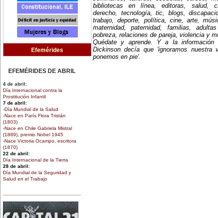
bibliotecas en línea, editoras, salud, c
derecho, tecnología, tic, blogs, discapac
trabajo, deporte, política, cine, arte, mús
maternidad, paternidad, familias, adult
pobreza, relaciones de pareja, violencia y 
Quédate y aprende. Y a la información
Dickinson decía que 'ignoramos nuestra 
Efemérides
ponemos en pie'.
EFEMÉRIDES DE ABRIL
4 de abril:
Día Internacional contra la
Prostitución Infantil
7 de abril:
-Día Mundial de la Salud
-Nace en París Flora Tristán
(1803)
-Nace en Chile Gabriela Mistral
(1889), premio Nobel 1945
-Nace Victoria Ocampo, escritora
(1870)
22 de abril:
Día Internacional de la Tierra
28 de abril:
Día Mundial de la Seguridad y
Salud en el Trabajo
30 de abril:
Día de la Niña
EFEMÉRIDES DE MARZO
1 de marzo: