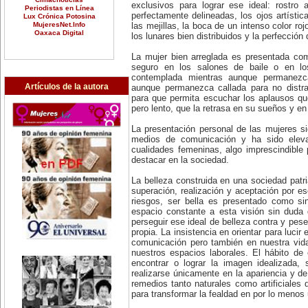
exclusivos para lograr ese ideal: rostro 
Periodistas en Línea
perfectamente delineadas, los ojos artístic
Lux Crónica Potosina
MujeresNet.Info
las mejillas, la boca de un intenso color ro
Oaxaca Digital
los lunares bien distribuidos y la perfección d
La mujer bien arreglada es presentada co
seguro en los salones de baile o en l
contemplada mientras aunque permanezca
Artículos de la autora
aunque permanezca callada para no distra
para que permita escuchar los aplausos qu
pero lento, que la retrasa en su sueños y en
La presentación personal de las mujeres 
medios de comunicación y ha sido elev
cualidades femeninas, algo imprescindible
destacar en la sociedad.
La belleza construida en una sociedad patri
superación, realización y aceptación por eso
riesgos, ser bella es presentado como si
espacio constante a esta visión sin duda
perseguir ese ideal de belleza contra y pese
propia. La insistencia en orientar para lucir
comunicación pero también en nuestra vida
nuestros espacios laborales. El hábito de
encontrar o lograr la imagen idealizada, 
realizarse únicamente en la apariencia y d
remedios tanto naturales como artificiale
para transformar la fealdad en por lo menos