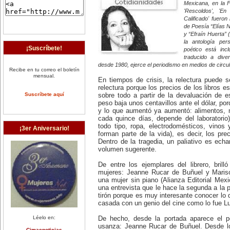
Mexicana, en la F
'Rescoldos', 'E
Calificado' fuero
de Poesía “Elías 
y “Efraín Huerta” 
la antología per
¡Suscríbete!
poético está inc
traducido a div
desde 1980, ejerce el periodismo en medios de circul
Recibe en tu correo el boletín
mensual.
En tiempos de crisis, la relectura puede s
relectura porque los precios de los libros es
Suscríbete aquí
sobre todo a partir de la devaluación de 
peso baja unos centavillos ante el dólar, p
y lo que aumentó ya aumentó: alimentos, 
cada quince días, depende del laboratori
todo tipo, ropa, electrodomésticos, vinos
¡3er Aniversario!
forman parte de la vida), es decir, los pr
Dentro de la tragedia, un paliativo es echar
volumen sugerente.
De entre los ejemplares del librero, bril
mujeres: Jeanne Rucar de Buñuel y Maris
una mujer sin piano (Alianza Editorial Mex
una entrevista que le hace la segunda a la 
tirón porque es muy interesante conocer lo q
casada con un genio del cine como lo fue L
Léelo en:
De hecho, desde la portada aparece el p
usanza: Jeanne Rucar de Buñuel. Desde lo
Cimacnoticias