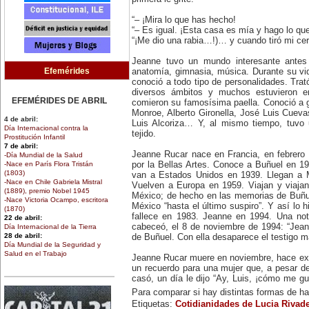
“– ¡Mira lo que has hecho!
“– Es igual. ¡Esta casa es mía y hago lo qu
“¡Me dio una rabia…!)… y cuando tiró mi ce
Jeanne tuvo un mundo interesante antes
Efemérides
anatomía, gimnasia, música. Durante su vid
conoció a todo tipo de personalidades. Tr
diversos ámbitos y muchos estuvieron 
EFEMÉRIDES DE ABRIL
comieron su famosísima paella. Conoció a g
Monroe, Alberto Gironella, José Luis Cuevas
4 de abril:
Luis Alcoriza… Y, al mismo tiempo, tuvo
Día Internacional contra la
tejido.
Prostitución Infantil
7 de abril:
Jeanne Rucar nace en Francia, en febrero 
-Día Mundial de la Salud
-Nace en París Flora Tristán
por la Bellas Artes. Conoce a Buñuel en 
(1803)
van a Estados Unidos en 1939. Llegan a M
-Nace en Chile Gabriela Mistral
Vuelven a Europa en 1959. Viajan y viaja
(1889), premio Nobel 1945
México; de hecho en las memorias de Buñue
-Nace Victoria Ocampo, escritora
México “hasta el último suspiro”. Y así lo h
(1870)
fallece en 1983. Jeanne en 1994. Una not
22 de abril:
cabeceó, el 8 de noviembre de 1994: “Jean
Día Internacional de la Tierra
28 de abril:
de Buñuel. Con ella desaparece el testigo m
Día Mundial de la Seguridad y
Salud en el Trabajo
Jeanne Rucar muere en noviembre, hace ex
30 de abril:
un recuerdo para una mujer que, a pesar d
Día de la Niña
casó, un día le dijo “Ay, Luis, ¡cómo me g
Para comparar si hay distintas formas de ha
EFEMÉRIDES DE MARZO
Etiquetas:
Cotidianidades de Lucia Rivad
1 de marzo: