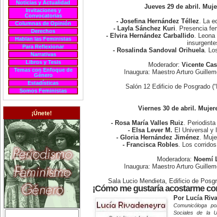
Noticias y Actualidad
Jueves 29 de abril. Muj
Invitaciones y
Convocatorias
- Josefina Hernández Téllez
. La e
Columnas de Opinión
- Layla Sánchez Kuri
. Presencia fe
Derechos
- Elvira Hernández Carballido
. Leona 
Hablan las Feministas
insurgente
Para Reflexionar
- Rosalinda Sandoval Orihuela
. Lo
Narrativas
Libros y Tesis
Moderador:
Vicente Cas
Temas con Enfoque de
Inaugura: Maestro Arturo Guill
Género
Estadísticas
Salón 12 Edificio de Posgrado (
Somos Feministas
Viernes 30 de abril. Mujer
¡Únete!
- Rosa María Valles Ruiz
. Periodista
- Elsa Lever M.
El Universal y 
- Gloria Hernández Jiménez
. Muje
- Francisca Robles
. Los corrido
Moderadora:
Noemí 
Inaugura: Maestro Arturo Guill
Sala Lucio Mendieta, Edificio de Posg
¡Cómo me gustaría acostarme co
Por Lucía Riv
Comunicóloga po
Sociales de la 