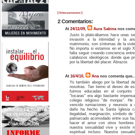
Nace en Santiago, Chile, la
escritora Mercedes Valenzuela
Alvarez (1924-1993), más
[
]
Enlace permanente
conocida como Mercedes
Valdivieso. En 1961 publica 'La
2 Comentarios:
Brecha', considerada como la
primera novela feminista de
At
24/11/09
,
Aura Sabina
nos comen
Latinoamérica.
4 de marzo:
Justo lo platicábamos hace unas sem
En México muere Adelina
invasión a la intimidad y la anu
Zendejas (1909-1993), periodista,
matrimonio, son síntomas de la viole
escritora y defensora de los
No importa si estamos en el siglo 
derechos de las mujeres.
falta seguir creando conciencia entr
5 de marzo:
calabozos ideológicos donde que pr
En Dijon fallece Gabrielle Suchon
por la libertad del placer. Abrazos
(1703), notable filósofa francesa,
autora del Tratado de la moral y
de la política (1693), la primera
obra explícitamente filosófica
At
16/4/10
,
Ana
nos comenta que..
escrita por una mujer en el
mundo.
Yo también abogo por la libertad del
8 de marzo:
nosotras. Tan tierno el deseo de e
-Día Internacional de la Mujer
fuimos educadas en el conjunto 
-En la ciudad de Melo, Uruguay,
"tocaras" era algo bastante impensa
nace Juana Fernández Morales
colegio religioso "de monjas". H
(1895-1980), poeta conocida
vencido rumiaciones y neurosis a 
mundialmente como Juana de
Ibarbourou, o 'Juana de América'.
daño ha hecho la Santa Iglesia cat
Se la considera una de las figuras
ilegalidad, marginación, símbolo de "
clave de la poesía
patriarcado acomodado entre sus f
hispanoamericana
hacer el amor con otros hombres
contemporánea.
nuestra sexualidad vive y existe 
14 de marzo:
espiritual incluso. Nuestra sexuali
Nace, en la Ciudad de México,