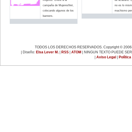
espartaquista junto a Kart
Liebknecht y Clara Zetkin.
campaña de MujeresNet,
no es lo mism
19 de enero:
colocando algunos de los
machismo pero
Muere Françoise Giroud (1916-
banners.
2003), destacada figura del
periodismo, las letras y la política
francesa. Fue cofundadora del
semanario 'L’Express'.
22 de enero:
Día Internacional de la Libertad.
24 de enero:
Fallece Leona Vicario (1789-
TODOS LOS DERECHOS RESERVADOS. Copyright © 2006-
1842), patriota mexicana que tuvo
una importante actuación durante
| Diseño:
Elsa Lever M.
|
RSS
|
ATOM
| NINGUN TEXTO PUEDE SER
las guerras de la independencia.
|
Aviso Legal
|
Política
25 de enero:
Nace la escritora inglesa Virginia
Woolf (1882-1941), una de las
figuras más representativas de la
novelística inglesa experimental y
de la narrativa moderna a nivel
mundial.
31 de enero:
Nace Ana Pavlova (1885-1931),
célebre bailarina rusa. Se convirtió
en una leyenda viviente con el
solo 'La muerte del cisne',
coreografía realizada
especialmente para ella por el
famoso coreógrafo Fokine, con
música de Saint-Sans.
EFEMÉRIDES DE