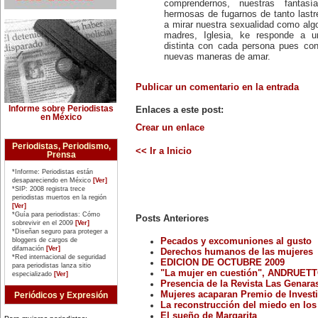
comprendernos, nuestras fantas
Matilde Montoya (1857-1938). Fue
la primera mujer que recibió el
hermosas de fugarnos de tanto lastr
título de médica cirujana en 1887.
a mirar nuestra sexualidad como algo
16 de marzo:
madres, Iglesia, ke responde a u
La pacifista estadounidense
distinta con cada persona pues con
Rachel Corrie es arrollada (2003)
nuevas maneras de amar.
por una excavadora militar en
Gaza, cuando actuaba como
'escudo humano' para impedir la
demolición de la casa de un
Publicar un comentario en la entrada
médico de la localidad de Rafah.
19 de marzo:
Informe sobre Periodistas
Enlaces a este post:
La Alta Comisionada para los
en México
Derechos Humanos de Naciones
Crear un enlace
Unidas, Mary Robinson, anuncia
su retiro del cargo (2002), luego
Periodistas, Periodismo,
<< Ir a Inicio
de conocerse las presiones del
Prensa
gobierno de Estados Unidos para
que dejara el cargo, por
*Informe: Periodistas están
considerarla una persona
desapareciendo en México
[Ver]
'molesta' para sus intereses.
*SIP: 2008 registra trece
20 de marzo:
periodistas muertos en la región
La escritora estadounidense
[Ver]
*Guía para periodistas: Cómo
Harriet Beecher-Stowe (1811-
Posts Anteriores
sobrevivir en el 2009
[Ver]
1896), publica 'La Cabaña del Tío
*Diseñan seguro para proteger a
Tom' (1852), novela que se
bloggers de cargos de
Pecados y excomuniones al gusto
convierte en el manifiesto
difamación
[Ver]
Derechos humanos de las mujeres
antiesclavista de su época.
*Red internacional de seguridad
21 de marzo:
EDICION DE OCTUBRE 2009
para periodistas lanza sitio
Día Internacional de la Eliminación
"La mujer en cuestión", ANDRUETTO,
especializado
[Ver]
de la Discriminación Racial.
Presencia de la Revista Las Genaras
23 de marzo:
Mujeres acaparan Premio de Investig
Periódicos y Expresión
Nace en Iquique, Chile, Elena
La reconstrucción del miedo en los 
Caffarena (1903-2003), figura
El sueño de Margarita
emblemática del feminismo