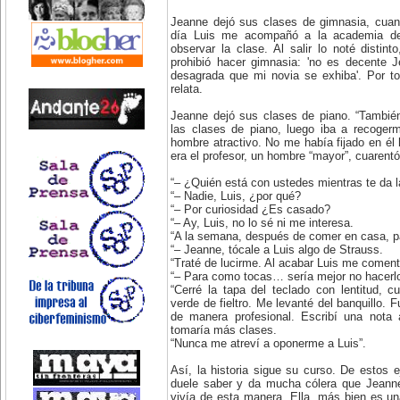
Jeanne dejó sus clases de gimnasia, cuan
día Luis me acompañó a la academia d
observar la clase. Al salir lo noté disti
prohibió hacer gimnasia: 'no es decente 
desagrada que mi novia se exhiba'. Por t
relata.
Jeanne dejó sus clases de piano. “Tambié
las clases de piano, luego iba a recoger
hombre atractivo. No me había fijado en él 
era el profesor, un hombre “mayor”, cuarentó
“– ¿Quién está con ustedes mientras te da l
“– Nadie, Luis, ¿por qué?
“– Por curiosidad ¿Es casado?
“– Ay, Luis, no lo sé ni me interesa.
“A la semana, después de comer en casa, p
“– Jeanne, tócale a Luis algo de Strauss.
“Traté de lucirme. Al acabar Luis me coment
“– Para como tocas… sería mejor no hacer
“Cerré la tapa del teclado con lentitud, cu
verde de fieltro. Me levanté del banquillo. 
de manera profesional. Escribí una nota 
tomaría más clases.
“Nunca me atreví a oponerme a Luis”.
Así, la historia sigue su curso. De estos 
duele saber y da mucha cólera que Jeanne
vivía de esta manera. Ella, más bien es una