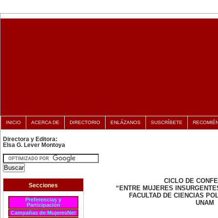
INICIO
ACERCA DE
DIRECTORIO
ENLÁZANOS
SUSCRÍBETE
RECOMIÉ
Directora y Editora:
Elsa G. Lever Montoya
CICLO DE CONF
Secciones
“ENTRE MUJERES INSURGENTE
FACULTAD DE CIENCIAS POL
Preferencias y
UNAM
Participación
Campañas de MujeresNet