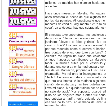
millones de maridos han ejercido hacia sus
abundan.
Hace unos meses, en Morelia, Michoacán u
años defendía el hecho de que algunas fém
no les da permiso. Al cuestionarle que no
menores de edad su argumento fue: “eso dice
cosa”. La anécdota, hay que subrayarlo, es 
El cineasta tuvo entre otras, tres acciones 
de su vida: “Tenía un cerezo que me dio
jardinero: 'Llévese el árbol y tírelo'. Me 
cerezo, Luis?' 'Era feo, no daba cerezas'
por qué recuerdo ahora el cerezo al hablar 
tres puntos de enojo que tuve con Luis?: 
Alcoriza me regaló un piano que colocamo
amigos franceses cantábamos La Marselle
tocar. La música subía por el vestíbulo 
durante una cena ya en la madrugada y con 
hijo de los Mantecón, propuso a Luis: `Te c
champaña. Me reí ante la incongruencia de
'Hecho'. Cerraron el trato con un apretón
que era una broma. A la mañana siguiente 
camión de mudanza y las tres botellas d
llevó mi piano. Me quedé furiosa por no atre
no sale de aquí.' 'Por supuesto guardé sil
(Uno de los disgusto más fuertes fue caus
que entraba al jardín, tenía cuidado de lim
esa vez no lo hizo. Yo acababa de lavar la
primera le grité: