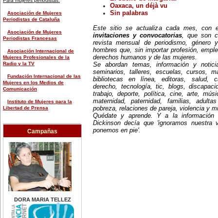
Para mujeres periodistas:
Oaxaca, un déjà vu
chileno.
28 de marzo:
Sin palabras
Asociación de Mujeres
-Nace Teresa de Ávila (1515-
Periodistas de Cataluña
1582), conocida como Santa
Este sitio se actualiza cada mes, con
Teresa de Jesús, y una de las
Asociación de Mujeres
invitaciones y convocatorias
, que son c
grandes místicas de su época.
Periodistas Francesas
revista mensual de periodismo, género y
-En 1915 Emma Goldman (1869-
hombres que, sin importar profesión, emple
1940), anarquista rusa, es
Asociación Internacional de
arrestada en Estados Unidos por
derechos humanos y de las mujeres.
Mujeres Profesionales de la
explicar a una audiencia sobre el
Radio y la TV
Se abordan temas, información y notici
uso de los métodos
seminarios, talleres, escuelas, cursos, mae
anticonceptivos. Fue considerada
Fundación Internacional de las
bibliotecas en línea, editoras, salud, c
por el director de FBI, Edgar
Mujeres en los Medios de
derecho, tecnología, tic, blogs, discapac
Hoover, 'la mujer más peligrosa de
Comunicación
trabajo, deporte, política, cine, arte, mús
América', ordenando su expulsión
del país.
maternidad, paternidad, familias, adult
Instituto de Mujeres para la
30 de marzo:
Libertad de Prensa
pobreza, relaciones de pareja, violencia y 
-Día Internacional de las
Quédate y aprende. Y a la información
Empleadas del Hogar.
Fundación Internacional de las
Dickinson decía que 'ignoramos nuestra 
-En 2003 Doce calles de un sector
Mujeres en los Medios de
ponemos en pie'.
Campañas
urbano de Santo Domingo son
Comunicación
bautizadas con los nombres de 12
mujeres que tuvieron una
Federaciones y organizaciones de
actuación en el campo de la
prensa en general:
enseñanza, las letras, artes y en
la causa de los derechos de las
Agencia de Noticias de México
mujeres.
(Notimex)
31 de marzo:
Día Mundial del Agua.
Agencia Latinoamericana de
Información (Alai)
EFEMÉRIDES DE FEBRERO
DORA MARIA TELLEZ
4 de febrero:
Federación Internacional de
-Se suicida Violeta Parra (1917-
Periodistas (IFJ)
1967), cantautora, recopiladora