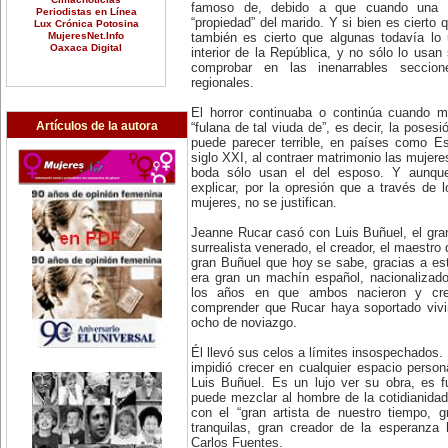
famoso de, debido a que cuando una 
Periodistas en Línea
“propiedad” del marido. Y si bien es cierto
Lux Crónica Potosina
MujeresNet.Info
también es cierto que algunas todavía lo
Oaxaca Digital
interior de la República, y no sólo lo usan
comprobar en las inenarrables seccion
regionales.
El horror continuaba o continúa cuando m
Artículos de la autora
“fulana de tal viuda de”, es decir, la pose
puede parecer terrible, en países como E
siglo XXI, al contraer matrimonio las mujeres
boda sólo usan el del esposo. Y aunque
explicar, por la opresión que a través de l
mujeres, no se justifican.
Jeanne Rucar casó con Luis Buñuel, el gran 
surrealista venerado, el creador, el maestro d
gran Buñuel que hoy se sabe, gracias a es
era gran un machín español, nacionalizad
los años en que ambos nacieron y cre
comprender que Rucar haya soportado viv
ocho de noviazgo.
Él llevó sus celos a límites insospechados.
impidió crecer en cualquier espacio persona
Luis Buñuel. Es un lujo ver su obra, es 
puede mezclar al hombre de la cotidianidad 
con el “gran artista de nuestro tiempo, g
tranquilas, gran creador de la esperanza 
Carlos Fuentes.