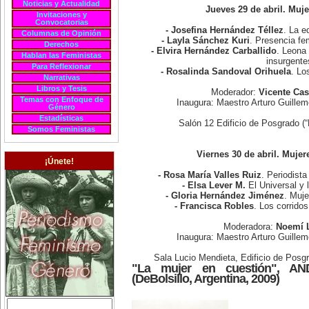
Noticias y Actualidad
Jueves 29 de abril. Muj
Invitaciones y
Convocatorias
- Josefina Hernández Téllez
. La e
Columnas de Opinión
- Layla Sánchez Kuri
. Presencia fe
Derechos
- Elvira Hernández Carballido
. Leona 
Hablan las Feministas
insurgente
Para Reflexionar
- Rosalinda Sandoval Orihuela
. Lo
Narrativas
Libros y Tesis
Moderador:
Vicente Cas
Temas con Enfoque de
Inaugura: Maestro Arturo Guill
Género
Estadísticas
Salón 12 Edificio de Posgrado (
Somos Feministas
Viernes 30 de abril. Mujer
¡Únete!
- Rosa María Valles Ruiz
. Periodista
- Elsa Lever M.
El Universal y 
- Gloria Hernández Jiménez
. Muje
- Francisca Robles
. Los corrido
Moderadora:
Noemí 
Inaugura: Maestro Arturo Guill
Sala Lucio Mendieta, Edificio de Posg
"La mujer en cuestión", AN
(DeBolsillo, Argentina, 2009)