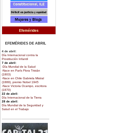
Efemérides
EFEMÉRIDES DE ABRIL
4 de abril:
Día Internacional contra la
Prostitución Infantil
7 de abril:
-Día Mundial de la Salud
-Nace en París Flora Tristán
(1803)
-Nace en Chile Gabriela Mistral
(1889), premio Nobel 1945
-Nace Victoria Ocampo, escritora
(1870)
22 de abril:
Día Internacional de la Tierra
28 de abril:
Día Mundial de la Seguridad y
Salud en el Trabajo
30 de abril:
Día de la Niña
EFEMÉRIDES DE MARZO
1 de marzo: