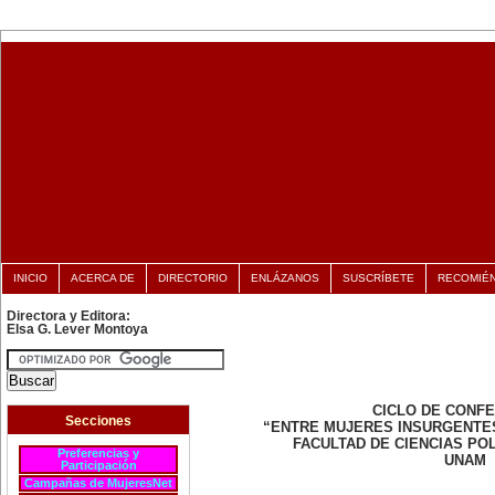
INICIO
ACERCA DE
DIRECTORIO
ENLÁZANOS
SUSCRÍBETE
RECOMIÉ
Directora y Editora:
Elsa G. Lever Montoya
CICLO DE CONF
Secciones
“ENTRE MUJERES INSURGENTE
FACULTAD DE CIENCIAS POL
Preferencias y
UNAM
Participación
Campañas de MujeresNet