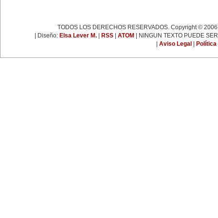
espartaquista junto a Kart
Liebknecht y Clara Zetkin.
19 de enero:
Muere Françoise Giroud (1916-
TODOS LOS DERECHOS RESERVADOS. Copyright © 2006-
2003), destacada figura del
periodismo, las letras y la política
| Diseño:
Elsa Lever M.
|
RSS
|
ATOM
| NINGUN TEXTO PUEDE SER
francesa. Fue cofundadora del
|
Aviso Legal
|
Política
semanario 'L’Express'.
22 de enero:
Día Internacional de la Libertad.
24 de enero:
Fallece Leona Vicario (1789-
1842), patriota mexicana que tuvo
una importante actuación durante
las guerras de la independencia.
25 de enero:
Nace la escritora inglesa Virginia
Woolf (1882-1941), una de las
figuras más representativas de la
novelística inglesa experimental y
de la narrativa moderna a nivel
mundial.
31 de enero:
Nace Ana Pavlova (1885-1931),
célebre bailarina rusa. Se convirtió
en una leyenda viviente con el
solo 'La muerte del cisne',
coreografía realizada
especialmente para ella por el
famoso coreógrafo Fokine, con
música de Saint-Sans.
EFEMÉRIDES DE