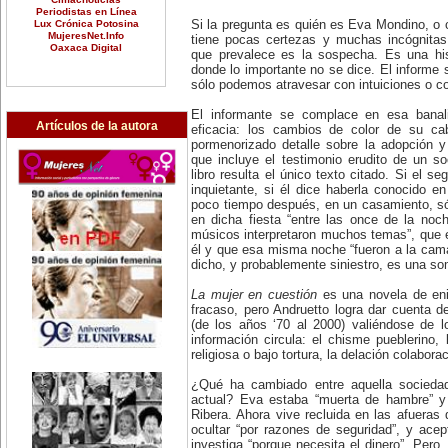
Periodistas en Línea
Lux Crónica Potosina
Si la pregunta es quién es Eva Mondino, o c
MujeresNet.Info
tiene pocas certezas y muchas incógnitas
Oaxaca Digital
que prevalece es la sospecha. Es una his
donde lo importante no se dice. El informe 
sólo podemos atravesar con intuiciones o co
El informante se complace en esa banali
Artículos de la autora
eficacia: los cambios de color de su ca
pormenorizado detalle sobre la adopción y
que incluye el testimonio erudito de un so
libro resulta el único texto citado. Si el 
inquietante, si él dice haberla conocido en
poco tiempo después, en un casamiento, só
en dicha fiesta “entre las once de la noc
músicos interpretaron muchos temas”, que el
él y que esa misma noche “fueron a la cama
dicho, y probablemente siniestro, es una so
La mujer en cuestión
es una novela de eni
fracaso, pero Andruetto logra dar cuenta de
(de los años ‘70 al 2000) valiéndose de 
información circula: el chisme pueblerino,
religiosa o bajo tortura, la delación colabor
¿Qué ha cambiado entre aquella sociedad
actual? Eva estaba “muerta de hambre” y 
Ribera. Ahora vive recluida en las afueras
ocultar “por razones de seguridad”, y acep
investiga “porque necesita el dinero”. Pero