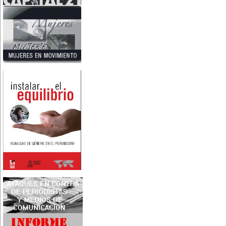
Nace en Santiago, Chile, la
escritora Mercedes Valenzuela
Alvarez (1924-1993), más
conocida como Mercedes
Valdivieso. En 1961 publica 'La
Brecha', considerada como la
primera novela feminista de
Latinoamérica.
4 de marzo:
En México muere Adelina
Zendejas (1909-1993), periodista,
escritora y defensora de los
derechos de las mujeres.
5 de marzo:
En Dijon fallece Gabrielle Suchon
(1703), notable filósofa francesa,
autora del Tratado de la moral y
de la política (1693), la primera
obra explícitamente filosófica
escrita por una mujer en el
mundo.
8 de marzo:
-Día Internacional de la Mujer
-En la ciudad de Melo, Uruguay,
nace Juana Fernández Morales
(1895-1980), poeta conocida
mundialmente como Juana de
Ibarbourou, o 'Juana de América'.
Se la considera una de las figuras
clave de la poesía
hispanoamericana
contemporánea.
14 de marzo:
Nace, en la Ciudad de México,