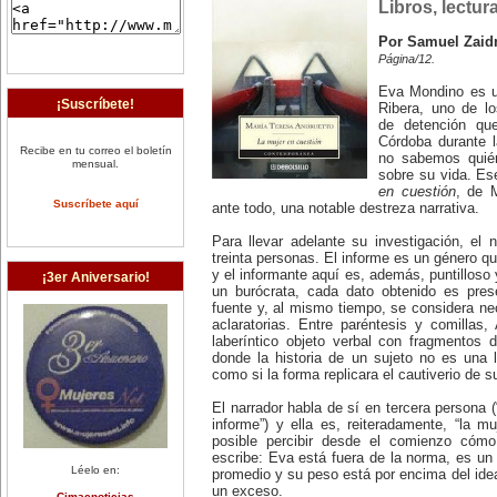
Libros, lectur
Por Samuel Zai
Página/12.
Eva Mondino es u
¡Suscríbete!
Ribera, uno de lo
de detención que
Córdoba durante la
Recibe en tu correo el boletín
no sabemos quién
mensual.
sobre su vida. Es
en cuestión
, de M
Suscríbete aquí
ante todo, una notable destreza narrativa.
Para llevar adelante su investigación, el
treinta personas. El informe es un género qu
y el informante aquí es, además, puntilloso
¡3er Aniversario!
un burócrata, cada dato obtenido es pres
fuente y, al mismo tiempo, se considera ne
aclaratorias. Entre paréntesis y comillas
laberíntico objeto verbal con fragmentos d
donde la historia de un sujeto no es una 
como si la forma replicara el cautiverio de s
El narrador habla de sí en tercera persona (
informe”) y ella es, reiteradamente, “la m
posible percibir desde el comienzo cómo 
escribe: Eva está fuera de la norma, es un 
Léelo en:
promedio y su peso está por encima del ideal
un exceso.
Cimacnoticias