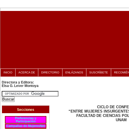
INICIO
ACERCA DE
DIRECTORIO
ENLÁZANOS
SUSCRÍBETE
RECOMIÉ
Directora y Editora:
Elsa G. Lever Montoya
CICLO DE CONF
Secciones
“ENTRE MUJERES INSURGENTE
FACULTAD DE CIENCIAS POL
Preferencias y
UNAM
Participación
Campañas de MujeresNet