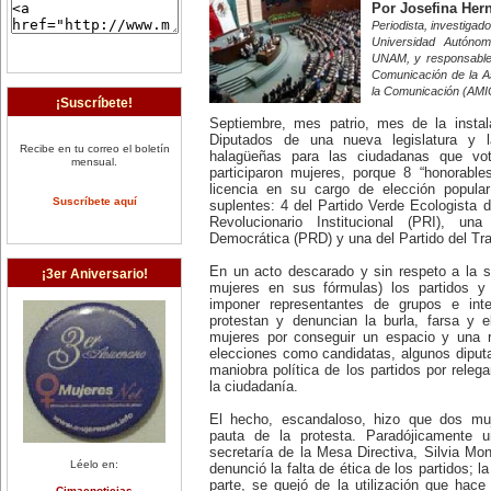
Por Josefina Her
Periodista, investigad
Universidad Autóno
UNAM, y responsable 
Comunicación de la A
la Comunicación (AMI
¡Suscríbete!
Septiembre, mes patrio, mes de la insta
Diputados de una nueva legislatura y 
Recibe en tu correo el boletín
halagüeñas para las ciudadanas que vo
mensual.
participaron mujeres, porque 8 “honorables”
licencia en su cargo de elección popular
Suscríbete aquí
suplentes: 4 del Partido Verde Ecologista
Revolucionario Institucional (PRI), u
Democrática (PRD) y una del Partido del Tra
En un acto descarado y sin respeto a la 
¡3er Aniversario!
mujeres en sus fórmulas) los partidos y 
imponer representantes de grupos e inte
protestan y denuncian la burla, farsa y 
mujeres por conseguir un espacio y una r
elecciones como candidatas, algunos diputa
maniobra política de los partidos por releg
la ciudadanía.
El hecho, escandaloso, hizo que dos muj
pauta de la protesta. Paradójicamente u
secretaría de la Mesa Directiva, Silvia Mon
Léelo en:
denunció la falta de ética de los partidos; l
parte, se quejó de la utilización que hac
Cimacnoticias