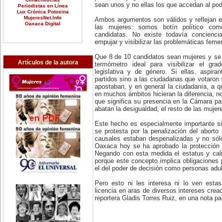
sean unos y no ellas los que accedan al pod
Periodistas en Línea
Lux Crónica Potosina
MujeresNet.Info
Ambos argumentos son válidos y reflejan e
Oaxaca Digital
las mujeres: somos botín político co
candidatas. No existe todavía concienc
empujar y visibilizar las problemáticas femen
Que 8 de 10 candidatos sean mujeres y se p
Artículos de la autora
termómetro ideal para visibilizar el g
legislativa y de género. Si ellas, aspir
partidos sino a las ciudadanas que votaro
apostaban, y en general la ciudadanía, a q
en muchos ámbitos hicieran la diferencia, no
que significa su presencia en la Cámara p
abatan la desigualdad, el resto de las muje
Este hecho es especialmente importante s
se protesta por la penalización del abort
causales estaban despenalizadas y no sól
Oaxaca hoy se ha aprobado la protección 
Negando con esta medida el estatus y cal
porque este concepto implica obligaciones
el del poder de decisión como personas adu
Pero esto ni les interesa ni lo ven esta
licencia en aras de diversos intereses crea
reportera Gladis Torres Ruiz, en una nota p