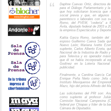
Daphne Cuevas Ortiz, directora de 
para el Diálogo Parlamentario y l
que hoy solicitaron licencia que n
social previa y que, en algunos
parentesco o laborales con sus s
Romo, del PVEM, “cedería” a M
Ávila, diputado federal de 2003 a 2
la empresa Espectáculos y Deport
Kattia Garza Romo, también del V
esposo Guillermo Cueva Sada qui
Nuevo León; Mariana Ivette Eze
suplente, Carlos Alberto Ezeta, q
Nacional de la Industria de Radio y
para Televisa y es operador máxi
que él se había incorporado al e
Godínez en la Lotería Naciona
publicidad.
Finalmente, a Carolina García Ca
Enrique Peña Nieto como Jefa de
Instituto Mexiquense del Emprende
Mazo, hijo del priista Alfredo del M
Las solicitantes del PRI son: An
como suplente al profesor Juliá
Comisión Nacional Campesina (C
federal por Chiapas y líder de la b
Cámara de Diputados.