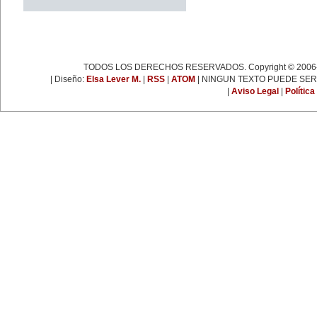
espartaquista junto a Kart
Liebknecht y Clara Zetkin.
19 de enero:
Muere Françoise Giroud (1916-
2003), destacada figura del
periodismo, las letras y la política
francesa. Fue cofundadora del
TODOS LOS DERECHOS RESERVADOS. Copyright © 2006-
semanario 'L’Express'.
22 de enero:
| Diseño:
Elsa Lever M.
|
RSS
|
ATOM
| NINGUN TEXTO PUEDE SER
Día Internacional de la Libertad.
|
Aviso Legal
|
Política
24 de enero:
Fallece Leona Vicario (1789-
1842), patriota mexicana que tuvo
una importante actuación durante
las guerras de la independencia.
25 de enero:
Nace la escritora inglesa Virginia
Woolf (1882-1941), una de las
figuras más representativas de la
novelística inglesa experimental y
de la narrativa moderna a nivel
mundial.
31 de enero:
Nace Ana Pavlova (1885-1931),
célebre bailarina rusa. Se convirtió
en una leyenda viviente con el
solo 'La muerte del cisne',
coreografía realizada
especialmente para ella por el
famoso coreógrafo Fokine, con
música de Saint-Sans.
EFEMÉRIDES DE