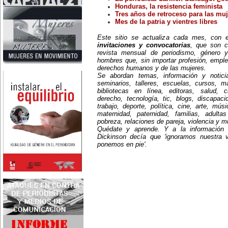
Nace en Santiago, Chile, la
Honduras, la resistencia feminista
escritora Mercedes Valenzuela
Tres años de retroceso para las mu
Alvarez (1924-1993), más
Mes de la patria y vientres libres
conocida como Mercedes
Valdivieso. En 1961 publica 'La
Este sitio se actualiza cada mes, con
Brecha', considerada como la
invitaciones y convocatorias
, que son c
primera novela feminista de
Latinoamérica.
revista mensual de periodismo, género y
4 de marzo:
hombres que, sin importar profesión, emple
En México muere Adelina
derechos humanos y de las mujeres.
Zendejas (1909-1993), periodista,
Se abordan temas, información y notici
escritora y defensora de los
seminarios, talleres, escuelas, cursos, mae
derechos de las mujeres.
bibliotecas en línea, editoras, salud, c
5 de marzo:
En Dijon fallece Gabrielle Suchon
derecho, tecnología, tic, blogs, discapac
(1703), notable filósofa francesa,
trabajo, deporte, política, cine, arte, mús
autora del Tratado de la moral y
maternidad, paternidad, familias, adult
de la política (1693), la primera
pobreza, relaciones de pareja, violencia y 
obra explícitamente filosófica
Quédate y aprende. Y a la información
escrita por una mujer en el
Dickinson decía que 'ignoramos nuestra 
mundo.
ponemos en pie'.
8 de marzo:
-Día Internacional de la Mujer
-En la ciudad de Melo, Uruguay,
nace Juana Fernández Morales
(1895-1980), poeta conocida
mundialmente como Juana de
Ibarbourou, o 'Juana de América'.
Se la considera una de las figuras
clave de la poesía
hispanoamericana
contemporánea.
14 de marzo:
Nace, en la Ciudad de México,