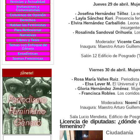
Noticias y Actualidad
Jueves 29 de abril. Muj
Invitaciones y
Convocatorias
- Josefina Hernández Téllez
. La e
Columnas de Opinión
- Layla Sánchez Kuri
. Presencia fe
Derechos
- Elvira Hernández Carballido
. Leona 
Hablan las Feministas
insurgente
Para Reflexionar
- Rosalinda Sandoval Orihuela
. Lo
Narrativas
Libros y Tesis
Moderador:
Vicente Cas
Temas con Enfoque de
Inaugura: Maestro Arturo Guill
Género
Estadísticas
Salón 12 Edificio de Posgrado (
Somos Feministas
Viernes 30 de abril. Mujer
¡Únete!
- Rosa María Valles Ruiz
. Periodista
- Elsa Lever M.
El Universal y 
- Gloria Hernández Jiménez
. Muje
- Francisca Robles
. Los corrido
Moderadora:
Noemí 
Inaugura: Maestro Arturo Guill
Sala Lucio Mendieta, Edificio de Posg
Licencia de diputadas: ¿dónde
femenino?
Ciudadanía