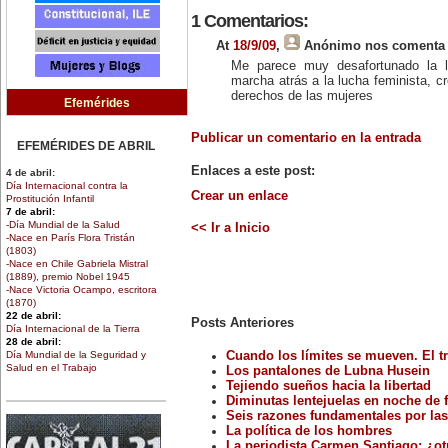
1 Comentarios:
At
18/9/09
,
Anónimo
nos comenta 
Me parece muy desafortunado la l
marcha atrás a la lucha feminista, cr
derechos de las mujeres
Efemérides
Publicar un comentario en la entrada
EFEMÉRIDES DE ABRIL
Enlaces a este post:
4 de abril:
Día Internacional contra la
Crear un enlace
Prostitución Infantil
7 de abril:
-Día Mundial de la Salud
<< Ir a Inicio
-Nace en París Flora Tristán
(1803)
-Nace en Chile Gabriela Mistral
(1889), premio Nobel 1945
-Nace Victoria Ocampo, escritora
(1870)
22 de abril:
Posts Anteriores
Día Internacional de la Tierra
28 de abril:
Día Mundial de la Seguridad y
Cuando los límites se mueven. El tr
Salud en el Trabajo
Los pantalones de Lubna Husein
30 de abril:
Tejiendo sueños hacia la libertad
Día de la Niña
Diminutas lentejuelas en noche de f
Seis razones fundamentales por las
La política de los hombres
EFEMÉRIDES DE MARZO
La periodista Carmen Santiago: ¿ot
1 de marzo: