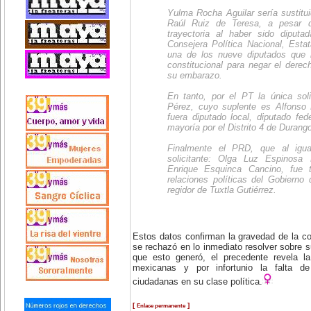
Yulma Rocha Aguilar sería sustituid
Raúl Ruiz de Teresa, a pesar d
trayectoria al haber sido diputad
Consejera Política Nacional, Esta
una de los nueve diputados que 
constitucional para negar el derec
su embarazo.
En tanto, por el PT la única sol
Pérez, cuyo suplente es Alfonso 
fuera diputado local, diputado fe
mayoría por el Distrito 4 de Durang
Finalmente el PRD, que al igu
solicitante: Olga Luz Espinosa 
Enrique Esquinca Cancino, fue t
relaciones políticas del Gobierno
regidor de Tuxtla Gutiérrez.
Estos datos confirman la gravedad de la con
se rechazó en lo inmediato resolver sobre su
que esto generó, el precedente revela la 
mexicanas y por infortunio la falta d
ciudadanas en su clase política.
[
]
Enlace permanente