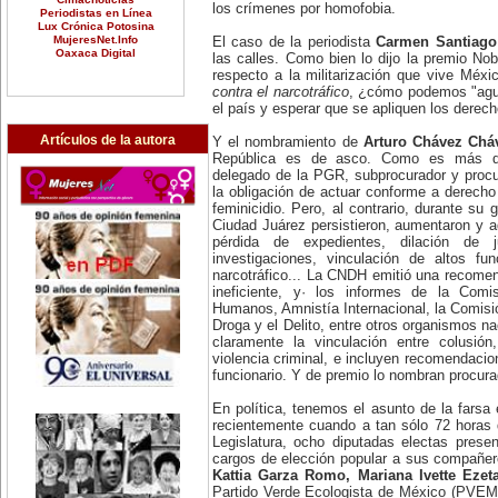
los crímenes por homofobia.
Periodistas en Línea
Lux Crónica Potosina
MujeresNet.Info
El caso de la periodista
Carmen Santiago
Oaxaca Digital
las calles. Como bien lo dijo la premio No
respecto a la militarización que vive Méx
contra el narcotráfico
, ¿cómo podemos "agua
el país y esperar que se apliquen los dere
Artículos de la autora
Y el nombramiento de
Arturo Chávez Chá
República es de asco. Como es más q
delegado de la PGR, subprocurador y proc
la obligación de actuar conforme a derech
feminicidio. Pero, al contrario, durante su 
Ciudad Juárez persistieron, aumentaron y 
pérdida de expedientes, dilación de j
investigaciones, vinculación de altos f
narcotráfico... La CNDH emitió una recom
ineficiente, y· los informes de la Comi
Humanos, Amnistía Internacional, la Comisi
Droga y el Delito, entre otros organismos na
claramente la vinculación entre colusión
violencia criminal, e incluyen recomendacio
funcionario. Y de premio lo nombran procurad
En política, tenemos el asunto de la farsa 
recientemente cuando a tan sólo 72 horas d
Legislatura, ocho diputadas electas prese
cargos de elección popular a sus compañe
Kattia Garza Romo, Mariana Ivette Ezet
Partido Verde Ecologista de México (PVEM