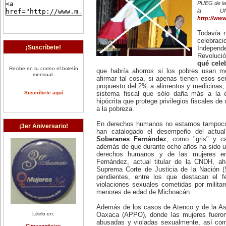
PUEG de la
la UN
http://www
Todavía 
celebra
¡Suscríbete!
Indepen
Revoluci
qué cele
Recibe en tu correo el boletín
que habría ahorros si los pobres usan 
mensual.
afirmar tal cosa, si apenas tienen esos s
propuesto del 2% a alimentos y medicinas, 
Suscríbete aquí
sistema fiscal que sólo daña más a la 
hipócrita que protege privilegios fiscales d
a la pobreza.
En derechos humanos no estamos tampoco 
¡3er Aniversario!
han catalogado el desempeño del actua
Soberanes Fernández
, como "gris" y c
además de que durante ocho años ha sido un
derechos humanos y de las mujeres en
Fernández, actual titular de la CNDH, a
Suprema Corte de Justicia de la Nación (
pendientes, entre los que destacan el f
violaciones sexuales cometidas por milita
menores de edad de Michoacán.
Además de los casos de Atenco y de la As
Léelo en:
Oaxaca (APPO), donde las mujeres fueron 
abusadas y violadas sexualmente, así com
Cimacnoticias