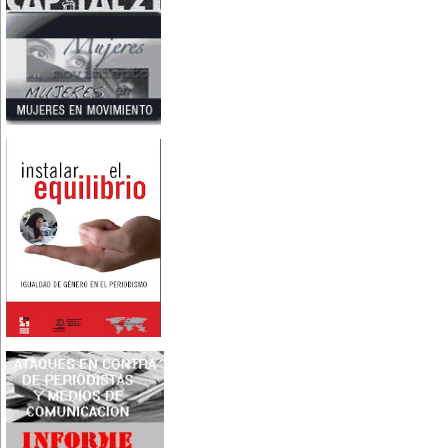
Nace en Santiago, Chile, la
escritora Mercedes Valenzuela
Alvarez (1924-1993), más
conocida como Mercedes
Valdivieso. En 1961 publica 'La
Brecha', considerada como la
primera novela feminista de
Latinoamérica.
4 de marzo:
En México muere Adelina
Zendejas (1909-1993), periodista,
escritora y defensora de los
derechos de las mujeres.
5 de marzo:
En Dijon fallece Gabrielle Suchon
(1703), notable filósofa francesa,
autora del Tratado de la moral y
de la política (1693), la primera
obra explícitamente filosófica
escrita por una mujer en el
mundo.
8 de marzo:
-Día Internacional de la Mujer
-En la ciudad de Melo, Uruguay,
nace Juana Fernández Morales
(1895-1980), poeta conocida
mundialmente como Juana de
Ibarbourou, o 'Juana de América'.
Se la considera una de las figuras
clave de la poesía
hispanoamericana
contemporánea.
14 de marzo:
Nace, en la Ciudad de México,