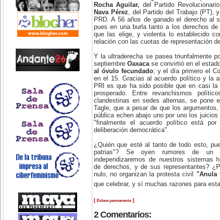
Rocha Aguilar,
del Partido Revolucionario
Nava Pérez
, del Partido del Trabajo (PT), 
PRD. A 56 años de ganado el derecho al su
pues en una burla tanto a los derechos de
que las elige, y violenta lo establecido c
relación con las cuotas de representación 
Y la ultraderecha se pasea triunfalmente p
septiembre
Oaxaca
se convirtió en el esta
al óvulo fecundado
; y el día primero el C
en el 15. Gracias al acuerdo político y la a
PRI es que ha sido posible que en casi la
prosperado. Entre revanchismos políticos
clandestinas en sedes alternas, se pone 
Tagle, que a pesar de que los argumentos, l
pública echen abajo uno por uno los juicios 
"finalmente el acuerdo político está po
deliberación democrática".
¿Quién que esté al tanto de todo esto, pue
patrias"? Se oyen rumores de un es
independizaremos de nuestros sistemas hip
de derechos, y de sus representantes? ¿P
nulo, no organizan la protesta civil
"Anula 
que celebrar, y sí muchas razones para esta
[
]
Enlace permanente
2 Comentarios: