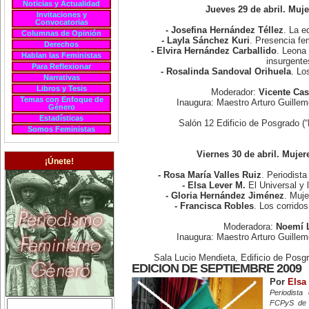
Noticias y Actualidad
Jueves 29 de abril. Muj
Invitaciones y
Convocatorias
- Josefina Hernández Téllez
. La e
Columnas de Opinión
- Layla Sánchez Kuri
. Presencia fe
Derechos
- Elvira Hernández Carballido
. Leona 
Hablan las Feministas
insurgente
Para Reflexionar
- Rosalinda Sandoval Orihuela
. Lo
Narrativas
Libros y Tesis
Moderador:
Vicente Cas
Temas con Enfoque de
Inaugura: Maestro Arturo Guill
Género
Estadísticas
Salón 12 Edificio de Posgrado (
Somos Feministas
Viernes 30 de abril. Mujer
¡Únete!
- Rosa María Valles Ruiz
. Periodista
- Elsa Lever M.
El Universal y 
- Gloria Hernández Jiménez
. Muje
- Francisca Robles
. Los corrido
Moderadora:
Noemí 
Inaugura: Maestro Arturo Guill
Sala Lucio Mendieta, Edificio de Posg
EDICION DE SEPTIEMBRE 2009
Por
Elsa
Periodista
FCPyS de 