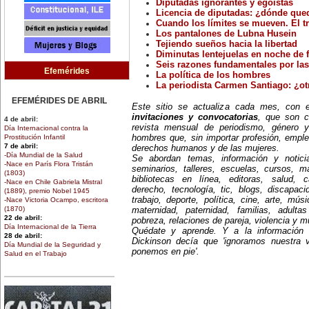
Diputadas ignorantes y egoístas
Licencia de diputadas: ¿dónde que
Cuando los límites se mueven. El tr
Los pantalones de Lubna Husein
Tejiendo sueños hacia la libertad
Diminutas lentejuelas en noche de f
Seis razones fundamentales por las
Efemérides
La política de los hombres
La periodista Carmen Santiago: ¿ot
EFEMÉRIDES DE ABRIL
Este sitio se actualiza cada mes, con
invitaciones y convocatorias
, que son c
4 de abril:
revista mensual de periodismo, género y
Día Internacional contra la
Prostitución Infantil
hombres que, sin importar profesión, emple
7 de abril:
derechos humanos y de las mujeres.
-Día Mundial de la Salud
Se abordan temas, información y notici
-Nace en París Flora Tristán
seminarios, talleres, escuelas, cursos, mae
(1803)
bibliotecas en línea, editoras, salud, c
-Nace en Chile Gabriela Mistral
derecho, tecnología, tic, blogs, discapac
(1889), premio Nobel 1945
trabajo, deporte, política, cine, arte, mús
-Nace Victoria Ocampo, escritora
(1870)
maternidad, paternidad, familias, adult
22 de abril:
pobreza, relaciones de pareja, violencia y 
Día Internacional de la Tierra
Quédate y aprende. Y a la información
28 de abril:
Dickinson decía que 'ignoramos nuestra 
Día Mundial de la Seguridad y
ponemos en pie'.
Salud en el Trabajo
30 de abril:
Día de la Niña
EFEMÉRIDES DE MARZO
1 de marzo: