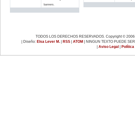
espartaquista junto a Kart
banners.
Liebknecht y Clara Zetkin.
19 de enero:
Muere Françoise Giroud (1916-
2003), destacada figura del
periodismo, las letras y la política
francesa. Fue cofundadora del
semanario 'L’Express'.
22 de enero:
TODOS LOS DERECHOS RESERVADOS. Copyright © 2006-
Día Internacional de la Libertad.
24 de enero:
| Diseño:
Elsa Lever M.
|
RSS
|
ATOM
| NINGUN TEXTO PUEDE SER
Fallece Leona Vicario (1789-
|
Aviso Legal
|
Política
1842), patriota mexicana que tuvo
una importante actuación durante
las guerras de la independencia.
25 de enero:
Nace la escritora inglesa Virginia
Woolf (1882-1941), una de las
figuras más representativas de la
novelística inglesa experimental y
de la narrativa moderna a nivel
mundial.
31 de enero:
Nace Ana Pavlova (1885-1931),
célebre bailarina rusa. Se convirtió
en una leyenda viviente con el
solo 'La muerte del cisne',
coreografía realizada
especialmente para ella por el
famoso coreógrafo Fokine, con
música de Saint-Sans.
EFEMÉRIDES DE