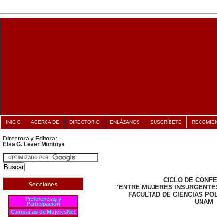
INICIO
ACERCA DE
DIRECTORIO
ENLÁZANOS
SUSCRÍBETE
RECOMIÉ
Directora y Editora:
Elsa G. Lever Montoya
CICLO DE CONF
Secciones
“ENTRE MUJERES INSURGENTE
FACULTAD DE CIENCIAS POL
Preferencias y
UNAM
Participación
Campañas de MujeresNet