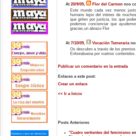
At
20/9/09
,
Flor del Carmen
nos co
Este mundo cada vez menos justo, 
humano lejos del interes de muchos
que griten por justicia, los que po
podemos concienciar que ayudemos
gracias,un abrazo Flor
At
7/10/09
,
Vocación Temeraria
nos
Os descubro a través de los premios 
Enhorabuena por vuetros contenidos.
Publicar un comentario en la entrada
Enlaces a este post:
Crear un enlace
<< Ir a Inicio
Posts Anteriores
"Cuatro vertientes del feminismo e