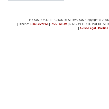
espartaquista junto a Kart
Liebknecht y Clara Zetkin.
19 de enero:
Muere Françoise Giroud (1916-
2003), destacada figura del
periodismo, las letras y la política
TODOS LOS DERECHOS RESERVADOS. Copyright © 2006-
francesa. Fue cofundadora del
semanario 'L’Express'.
| Diseño:
Elsa Lever M.
|
RSS
|
ATOM
| NINGUN TEXTO PUEDE SER
22 de enero:
|
Aviso Legal
|
Política
Día Internacional de la Libertad.
24 de enero:
Fallece Leona Vicario (1789-
1842), patriota mexicana que tuvo
una importante actuación durante
las guerras de la independencia.
25 de enero:
Nace la escritora inglesa Virginia
Woolf (1882-1941), una de las
figuras más representativas de la
novelística inglesa experimental y
de la narrativa moderna a nivel
mundial.
31 de enero:
Nace Ana Pavlova (1885-1931),
célebre bailarina rusa. Se convirtió
en una leyenda viviente con el
solo 'La muerte del cisne',
coreografía realizada
especialmente para ella por el
famoso coreógrafo Fokine, con
música de Saint-Sans.
EFEMÉRIDES DE