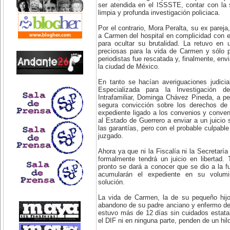
ser atendida en el ISSSTE, contar con la 
limpia y profunda investigación policiaca.
Por el contrario, Mora Peralta, su ex pareja
a Carmen del hospital en complicidad con e
para ocultar su brutalidad. La retuvo en 
preciosas para la vida de Carmen y sólo p
periodistas fue rescatada y, finalmente, envi
la ciudad de México.
En tanto se hacían averiguaciones judicia
Especializada para la Investigación d
Intrafamiliar, Dominga Chávez Pineda, a pes
segura convicción sobre los derechos de
expediente ligado a los convenios y conven
al Estado de Guerrero a enviar a un juicio s
las garantías, pero con el probable culpable
juzgado.
Ahora ya que ni la Fiscalía ni la Secretaría
formalmente tendrá un juicio en liberta
pronto se dará a conocer que se dio a la f
acumularán el expediente en su volumi
solución.
La vida de Carmen, la de su pequeño hijo
abandono de su padre anciano y enfermo de 
estuvo más de 12 días sin cuidados estatal
el DIF ni en ninguna parte, penden de un hil