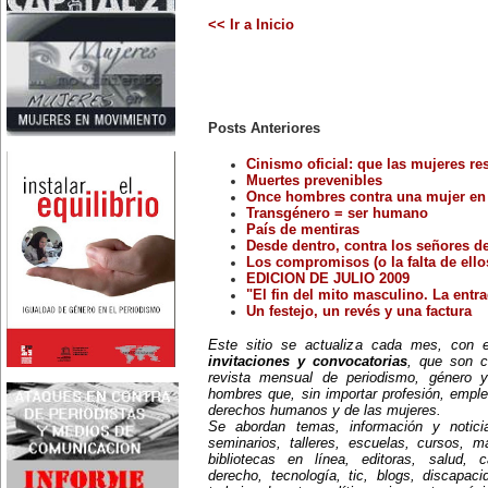
Nace en Santiago, Chile, la
<< Ir a Inicio
escritora Mercedes Valenzuela
Alvarez (1924-1993), más
conocida como Mercedes
Valdivieso. En 1961 publica 'La
Brecha', considerada como la
primera novela feminista de
Latinoamérica.
4 de marzo:
Posts Anteriores
En México muere Adelina
Zendejas (1909-1993), periodista,
Cinismo oficial: que las mujeres res
escritora y defensora de los
Muertes prevenibles
derechos de las mujeres.
5 de marzo:
Once hombres contra una mujer en 
En Dijon fallece Gabrielle Suchon
Transgénero = ser humano
(1703), notable filósofa francesa,
País de mentiras
autora del Tratado de la moral y
Desde dentro, contra los señores de 
de la política (1693), la primera
Los compromisos (o la falta de ellos
obra explícitamente filosófica
EDICION DE JULIO 2009
escrita por una mujer en el
"El fin del mito masculino. La entrad
mundo.
8 de marzo:
Un festejo, un revés y una factura
-Día Internacional de la Mujer
-En la ciudad de Melo, Uruguay,
Este sitio se actualiza cada mes, con
nace Juana Fernández Morales
invitaciones y convocatorias
, que son c
(1895-1980), poeta conocida
revista mensual de periodismo, género y
mundialmente como Juana de
hombres que, sin importar profesión, emple
Ibarbourou, o 'Juana de América'.
Se la considera una de las figuras
derechos humanos y de las mujeres.
clave de la poesía
Se abordan temas, información y notici
hispanoamericana
seminarios, talleres, escuelas, cursos, mae
contemporánea.
bibliotecas en línea, editoras, salud, c
14 de marzo:
derecho, tecnología, tic, blogs, discapac
Nace, en la Ciudad de México,