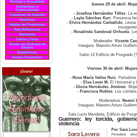
Noticias y Actualidad
Jueves 29 de abril. Muj
Invitaciones y
Convocatorias
- Josefina Hernández Téllez
. La e
Columnas de Opinión
- Layla Sánchez Kuri
. Presencia fe
Derechos
- Elvira Hernández Carballido
. Leona 
Hablan las Feministas
insurgente
Para Reflexionar
- Rosalinda Sandoval Orihuela
. Lo
Narrativas
Libros y Tesis
Moderador:
Vicente Cas
Temas con Enfoque de
Inaugura: Maestro Arturo Guill
Género
Estadísticas
Salón 12 Edificio de Posgrado (
Somos Feministas
Viernes 30 de abril. Mujer
¡Únete!
- Rosa María Valles Ruiz
. Periodista
- Elsa Lever M.
El Universal y 
- Gloria Hernández Jiménez
. Muje
- Francisca Robles
. Los corrido
Moderadora:
Noemí 
Inaugura: Maestro Arturo Guill
Sala Lucio Mendieta, Edificio de Posg
Guerrero: ley torcida, gobie
violencia
Por Sara Lov
Periodista d