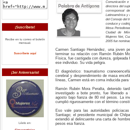
Comunicación e 
directora del su
corresponsal d
Latinoamérica y 
del Consejo del In
conduce y codiri
¡Suscríbete!
Mesa Periodistas 
Ciudad de Méxi
Mujeres Net, Cua
Recibe en tu correo el boletín
2005 fue nominad
mensual.
Carmen Santiago Hernández, una joven per
Suscríbete aquí
terminar su relación con Ramón Rubén Mor
Física, fue castigada con dureza, golpeada h
ese individuo. Su vida peligra.
El diagnóstico: traumatismo craneoencefá
¡3er Aniversario!
cerebral y desprendimiento de masa encefá
líneas, Carmen está en coma inducida para ve
Ramón Rubén Mora Peralta, detenido tardí
investigado a bote pronto, fue liberado a
agosto bajo fianza de 80 mil pesos. La in
cumplió rigurosamente con el término constit
Eso vale para las autoridades policiaca
Santiago; el presidente municipal de Chilpa
extendió al delincuente una carta de hombre
Léelo en:
pesos esa fianza.
Cimacnoticias