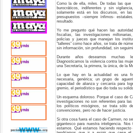
Como la de ella, miles. De todas las que 
burocráticos, indiferentes y sin vigilanc
solamente está en los discursos, en las
presupuestos –siempre ínfimos- estatales,
resultado.
Yo me pregunto qué hacen las autoridade
fiscalías, las investigaciones millonari
policías y jueces que manejan los instit
“talleres” como hace años, se trata de númer
sin información, sin profundidad, sin seguim
Durante años deseamos muchas ley
Diagnosticamos la violencia contra las muje
una Secretaría, la primera, la única, de la M
Lo que hay en la actualidad es una fis
necesaria, genérica; un grupo de aguerr
capacidad de alianza y cercanía para log
gremio, el periodístico que dio toda su solid
Un esquema doloroso. Porque el caso de Ca
investigaciones no son referentes para las 
los políticos misóginos, se trata sólo d
convenciones, pero no de hacer justicia.
Si otra cosa fuera el caso de Carmen, no se
gigantesco para nuestra inteligencia. Nos 
estamos. Qué estamos haciendo respecto de
tendríamos que ir a exigir que cese el