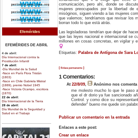
comunicación, pero ahí, donde se discut
mujeres preocupados por la libertad de 
misóginos, siguen viendo a las mujeres com
que valemos; tendríamos que revisar los m
borran todo lo que está atrás.
Efemérides
Las legisladoras tendrían que dejar de hace
que las leyes nacional e internacional se c
millones en cosas concretas, en vigilar y en
EFEMÉRIDES DE ABRIL
Etiquetas:
Palabra de Antígona de Sara L
4 de abril:
Día Internacional contra la
Prostitución Infantil
7 de abril:
[
]
Enlace permanente
-Día Mundial de la Salud
-Nace en París Flora Tristán
1 Comentarios:
(1803)
-Nace en Chile Gabriela Mistral
At
22/8/09
,
Anónimo
nos comenta 
(1889), premio Nobel 1945
-Nace Victoria Ocampo, escritora
me molesto mucho lo que le paso a
(1870)
que el dr dorio ya fue sancionado añ
22 de abril:
Control. y como dice su representant
Día Internacional de la Tierra
defender" bueno me quede sin palabra
28 de abril:
Día Mundial de la Seguridad y
Salud en el Trabajo
Publicar un comentario en la entrada
30 de abril:
Día de la Niña
Enlaces a este post:
EFEMÉRIDES DE MARZO
Crear un enlace
1 de marzo: