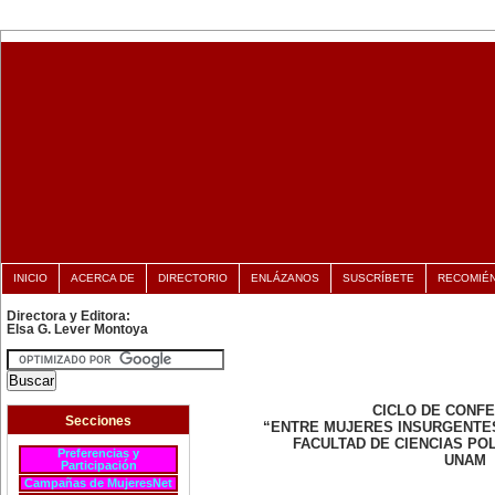
INICIO
ACERCA DE
DIRECTORIO
ENLÁZANOS
SUSCRÍBETE
RECOMIÉ
Directora y Editora:
Elsa G. Lever Montoya
CICLO DE CONF
Secciones
“ENTRE MUJERES INSURGENTE
FACULTAD DE CIENCIAS POL
Preferencias y
UNAM
Participación
Campañas de MujeresNet