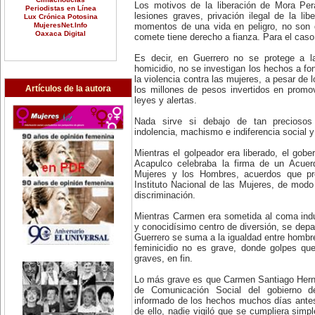
Los motivos de la liberación de Mora Per
Periodistas en Línea
lesiones graves, privación ilegal de la li
Lux Crónica Potosina
MujeresNet.Info
momentos de una vida en peligro, no son d
Oaxaca Digital
comete tiene derecho a fianza. Para el caso
Es decir, en Guerrero no se protege a l
homicidio, no se investigan los hechos a fo
la violencia contra las mujeres, a pesar de 
Artículos de la autora
los millones de pesos invertidos en promove
leyes y alertas.
Nada sirve si debajo de tan preciosos
indolencia, machismo e indiferencia social 
Mientras el golpeador era liberado, el gob
Acapulco celebraba la firma de un Acuerd
Mujeres y los Hombres, acuerdos que pr
Instituto Nacional de las Mujeres, de mod
discriminación.
Mientras Carmen era sometida al coma indu
y conocidísimo centro de diversión, se depa
Guerrero se suma a la igualdad entre hombr
feminicidio no es grave, donde golpes que
graves, en fin.
Lo más grave es que Carmen Santiago Hern
de Comunicación Social del gobierno d
informado de los hechos muchos días antes
de ello, nadie vigiló que se cumpliera simp