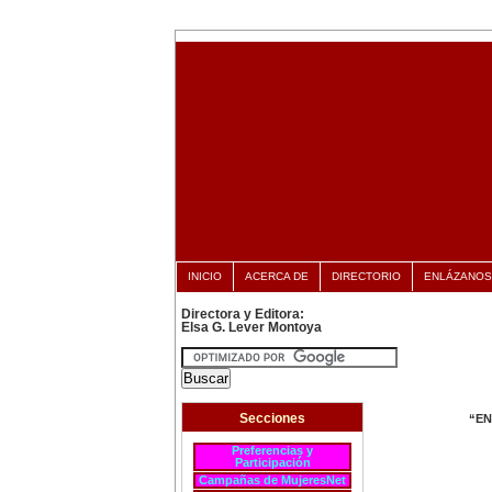
INICIO
ACERCA DE
DIRECTORIO
ENLÁZANOS
Directora y Editora:
Elsa G. Lever Montoya
Secciones
“EN
Preferencias y
Participación
Campañas de MujeresNet