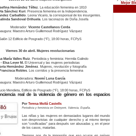
Mejor Bl
osefina Hernández Téllez
. La educación femenina en 1810
yla Sánchez Kuri
. Presencia femenina en la Independencia.
nández Carballido
. Leona Vicario, la corresponsal de los insurgentes.
salinda Sandoval Orihuela
. Los taconazos de Doña Josefa
Moderador:
Vicente Castellanos Cerda
naugura: Maestro Arturo Guillemoud Rodríguez Vázquez
Salón 12 Edificio de Posgrado (“F), 18:00 horas, FCPyS
Viernes 30 de abril. Mujeres revolucionarias
a María Valles Ruiz
. Periodista y feminista: Hermila Galindo
- Elsa Lever M.
El Universal y las mujeres periodistas
loria Hernández Jiménez
. Mujeres, revolución y fotografía
 Francisca Robles
. Los corridos y la presencia femenina
Moderadora:
Noemí Luna García
naugura: Maestro Arturo Guillemoud Rodríguez Vázquez
ucio Mendieta, Edificio de Posgrado (“F), 18:00 horas, FCPyS
ciencia real de la violencia de género en los espacios
Por
Teresa Mollá Castells
Periodista y feminista en Ontinyent, Valencia, España.
Las niñas y las mujeres en demasiados lugares del mundo
son desprovistas de cualquier derecho y al mismo tiempo
son “cosificadas” para después ser abusadas y, en el peor
de los casos, matarlas.
Siempre nos da la impresión que eso ocurre en países