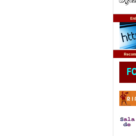
En
Recom