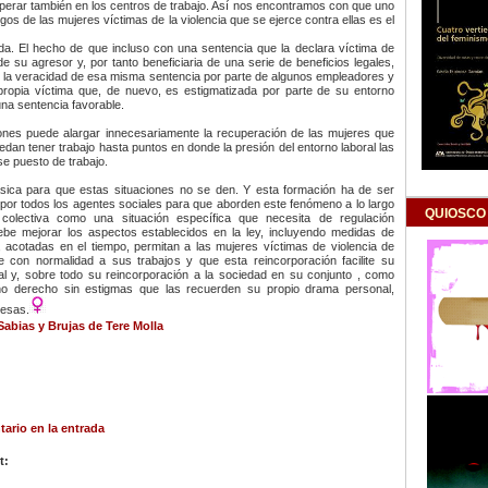
erar también en los centros de trabajo. Así nos encontramos con que uno
os de las mujeres víctimas de la violencia que se ejerce contra ellas es el
uda. El hecho de que incluso con una sentencia que la declara víctima de
de su agresor y, por tanto beneficiaria de una serie de beneficios legales,
 la veracidad de esa misma sentencia por parte de algunos empleadores y
ropia víctima que, de nuevo, es estigmatizada por parte de su entorno
una sentencia favorable.
iones puede alargar innecesariamente la recuperación de las mujeres que
dan tener trabajo hasta puntos en donde la presión del entorno laboral las
se puesto de trabajo.
sica para que estas situaciones no se den. Y esta formación ha de ser
a por todos los agentes sociales para que aborden este fenómeno a lo largo
QUIOSCO
 colectiva como una situación específica que necesita de regulación
ebe mejorar los aspectos establecidos en la ley, incluyendo medidas de
, acotadas en el tiempo, permitan a las mujeres víctimas de violencia de
se con normalidad a sus trabajos y que esta reincorporación facilite su
al y, sobre todo su reincorporación a la sociedad en su conjunto , como
no derecho sin estigmas que las recuerden su propio drama personal,
resas.
Sabias y Brujas de Tere Molla
ario en la entrada
t: