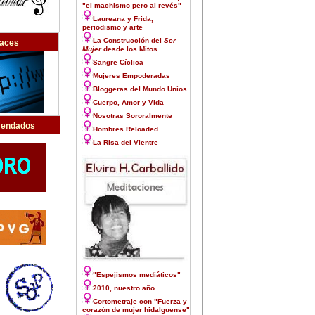
"el machismo pero al revés"
Laureana y Frida,
periodismo y arte
La Construcción del
Ser
laces
Mujer
desde los Mitos
Sangre Cíclica
Mujeres Empoderadas
Bloggeras del Mundo Uníos
Cuerpo, Amor y Vida
Nosotras Sororalmente
endados
Hombres Reloaded
La Risa del Vientre
"Espejismos mediáticos"
2010, nuestro año
Cortometraje con "Fuerza y
corazón de mujer hidalguense"