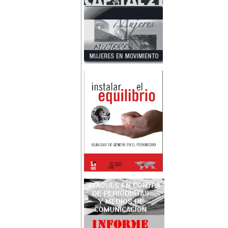
Nace en Santiago, Chile, la
escritora Mercedes Valenzuela
Alvarez (1924-1993), más
conocida como Mercedes
Valdivieso. En 1961 publica 'La
Brecha', considerada como la
primera novela feminista de
Latinoamérica.
4 de marzo:
En México muere Adelina
Zendejas (1909-1993), periodista,
escritora y defensora de los
derechos de las mujeres.
5 de marzo:
En Dijon fallece Gabrielle Suchon
(1703), notable filósofa francesa,
autora del Tratado de la moral y
de la política (1693), la primera
obra explícitamente filosófica
escrita por una mujer en el
mundo.
8 de marzo:
-Día Internacional de la Mujer
-En la ciudad de Melo, Uruguay,
nace Juana Fernández Morales
(1895-1980), poeta conocida
mundialmente como Juana de
Ibarbourou, o 'Juana de América'.
Se la considera una de las figuras
clave de la poesía
hispanoamericana
contemporánea.
14 de marzo:
Nace, en la Ciudad de México,