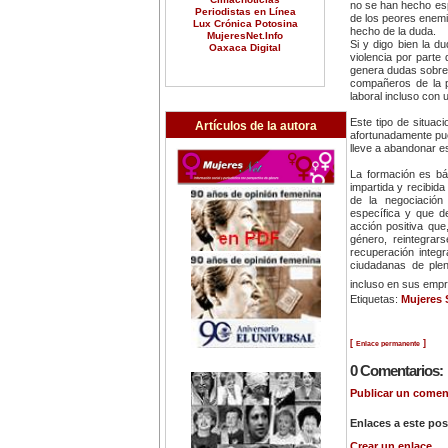
no se han hecho esp
Periodistas en Línea
de los peores enemig
Lux Crónica Potosina
hecho de la duda.
MujeresNet.Info
Si y digo bien la d
Oaxaca Digital
violencia por parte 
genera dudas sobre
compañeros de la p
laboral incluso con 
Este tipo de situac
Artículos de la autora
afortunadamente pue
lleve a abandonar e
La formación es bá
impartida y recibid
de la negociación
específica y que d
acción positiva que
género, reintegrar
recuperación integr
ciudadanas de ple
incluso en sus emp
Etiquetas:
Mujeres 
[
]
Enlace permanente
0 Comentarios:
Publicar un coment
Enlaces a este pos
Crear un enlace