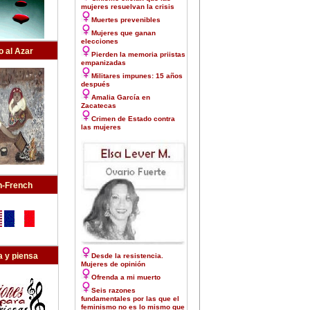
mujeres resuelvan la crisis
Muertes prevenibles
Mujeres que ganan
elecciones
o al Azar
Pierden la memoria priistas
empanizadas
Militares impunes: 15 años
después
Amalia García en
Zacatecas
Crimen de Estado contra
las mujeres
h-French
 y piensa
Desde la resistencia.
Mujeres de opinión
Ofrenda a mi muerto
Seis razones
fundamentales por las que el
feminismo no es lo mismo que