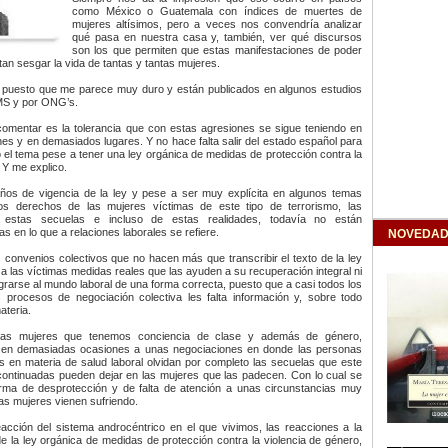
como México o Guatemala con índices de muertes de
mujeres altísimos, pero a veces nos convendría analizar
qué pasa en nuestra casa y, también, ver qué discursos
son los que permiten que estas manifestaciones de poder
an sesgar la vida de tantas y tantas mujeres.
 puesto que me parece muy duro y están publicados en algunos estudios
OMS y por ONG’s.
comentar es la tolerancia que con estas agresiones se sigue teniendo en
s y en demasiados lugares. Y no hace falta salir del estado español para
 el tema pese a tener una ley orgánica de medidas de protección contra la
 Y me explico.
años de vigencia de la ley y pese a ser muy explícita en algunos temas
os derechos de las mujeres víctimas de este tipo de terrorismo, las
 estas secuelas e incluso de estas realidades, todavía no están
as en lo que a relaciones laborales se refiere.
NOVEDAD
convenios colectivos que no hacen más que transcribir el texto de la ley
ar a las víctimas medidas reales que las ayuden a su recuperación integral ni
grarse al mundo laboral de una forma correcta, puesto que a casi todos los
s procesos de negociación colectiva les falta información y, sobre todo
ateria.
las mujeres que tenemos conciencia de clase y además de género,
s en demasiadas ocasiones a unas negociaciones en donde las personas
 en materia de salud laboral olvidan por completo las secuelas que este
continuadas pueden dejar en las mujeres que las padecen. Con lo cual se
rma de desprotección y de falta de atención a unas circunstancias muy
tas mujeres vienen sufriendo.
cción del sistema androcéntrico en el que vivimos, las reacciones a la
 la ley orgánica de medidas de protección contra la violencia de género,