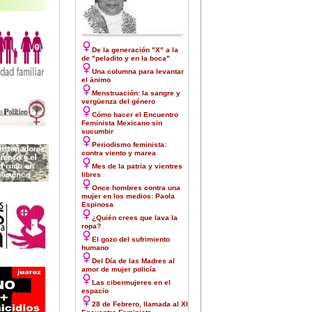
De la generación "X" a la
de "peladito y en la boca"
Una columna para levantar
el ánimo
Menstruación: la sangre y
vergüenza del género
Cómo hacer el Encuentro
Feminista Mexicano sin
sucumbir
Periodismo feminista:
contra viento y marea
Mes de la patria y vientres
libres
Once hombres contra una
mujer en los medios: Paola
Espinosa
¿Quién crees que lava la
ropa?
El gozo del sufrimiento
humano
Del Día de las Madres al
amor de mujer policía
Las cibermujeres en el
espacio
28 de Febrero, llamada al XI