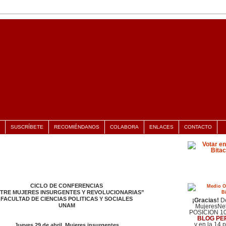
SUSCRÍBETE
RECOMIÉNDANOS
COLABORA
ENLACES
CONTACTO
CICLO DE CONFERENCIAS
últimas noti
TRE MUJERES INSURGENTES Y REVOLUCIONARIAS”
FACULTAD DE CIENCIAS POLITICAS Y SOCIALES
¡Gracias!
De
UNAM
MujeresNet
POSICION 1
BLOG PE
y en la 14 
Jueves 29 de abril. Mujeres insurgentes