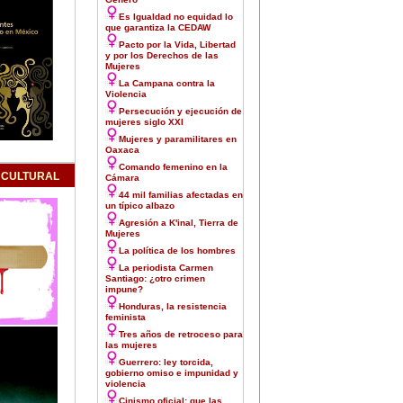
Es Igualdad no equidad lo
que garantiza la CEDAW
Pacto por la Vida, Libertad
y por los Derechos de las
Mujeres
La Campana contra la
Violencia
Persecución y ejecución de
mujeres siglo XXI
Mujeres y paramilitares en
Oaxaca
Comando femenino en la
 CULTURAL
Cámara
44 mil familias afectadas en
un típico albazo
Agresión a K'inal, Tierra de
Mujeres
La política de los hombres
La periodista Carmen
Santiago: ¿otro crimen
impune?
Honduras, la resistencia
feminista
Tres años de retroceso para
las mujeres
Guerrero: ley torcida,
gobierno omiso e impunidad y
violencia
Cinismo oficial: que las