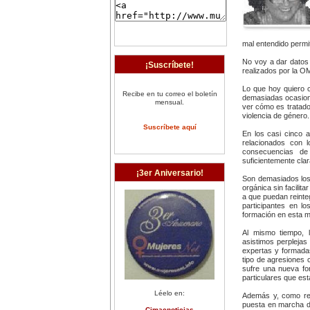
mal entendido permit
No voy a dar datos
¡Suscríbete!
realizados por la 
Lo que hoy quiero 
Recibe en tu correo el boletín
demasiadas ocasione
mensual.
ver cómo es tratado
violencia de género.
Suscríbete aquí
En los casi cinco 
relacionados con l
consecuencias de
suficientemente clar
¡3er Aniversario!
Son demasiados los 
orgánica sin facilit
a que puedan reinte
participantes en lo
formación en esta m
Al mismo tiempo, 
asistimos perpleja
expertas y formadas
tipo de agresiones 
sufre una nueva fo
particulares que es
Léelo en:
Además y, como rea
puesta en marcha de
Cimacnoticias