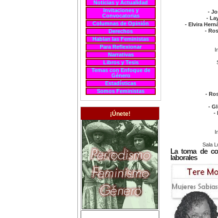
Noticias y Actualidad
Invitaciones y
- J
Convocatorias
- La
Columnas de Opinión
- Elvira Her
- Ro
Derechos
Hablan las Feministas
Para Reflexionar
I
Narrativas
Libros y Tesis
Temas con Enfoque de
Género
Estadísticas
Somos Feministas
- Ros
- G
-
¡Únete!
I
Sala L
La toma de con
laborales