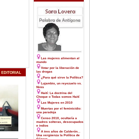
Las mujeres alimentan al
mundo
Votar por la liberación de
las drogas
 EDITORIAL
¿Para qué sirve la Política?
Lujambio, un reyezuelo vs.
Ninis
Haití: La doctrina del
Choque o Todas somos Haití
Las Mujeres en 2010
Muertas por el feminicidio:
una paradoja
Censo 2010, ocultaría a
madres solteras, desocupados
e indios
A tres años de Calderón...
Una vergüenza la Política de
Género