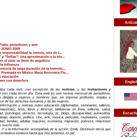
Artícul
Frida, periodismo y arte
 JUNIO 2009
 responsabilidad la ciencia, reto de l...
 y "Sofías": Una aproximación a la obr...
o el cielo se llenó de angelitos
 la influenza
istoria de larga duración de la homofo...
 Premiada en México María Antonieta Flo...
y educación
pero con derechos
Englis
ualiza cada mes, con excepción de las
noticias
, y las
invitaciones y
e son cada tercer día. Esta web es una revista mensual de periodismo,
 dirigida a mujeres y hombres que, sin importar profesión, empleo o
avor de los derechos humanos y de las mujeres.
nformación y noticias sobre educación (diplomados, seminarios, talleres,
estrías), tesis, libros y librerías, bibliotecas en línea, editoras, salud,
Escucha
d, psicología, derecho, tecnología, tic, blogs, discapacidad, autoestima,
ajo, deporte, política, cine, arte, música, películas, ciudadanía, cuerpo,
dad, familias, adultas mayores, economía, migración, pobreza, relaciones
a y mucho más.
 Y a la información acompáñala de la acción. Emily Dickinson decía que
verdadera estatura hasta que nos ponemos en pie'.