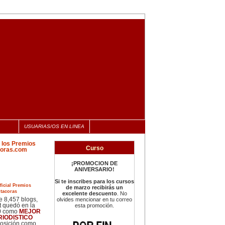
USUARIAS/OS EN LINEA
Curso
¡PROMOCION DE
ANIVERSARIO!
Si te inscribes para los cursos
de marzo recibirás un
cias
excelente descuento
. No
 8,457 blogs,
olvides mencionar en tu correo
 quedó en la
esta promoción.
0 como
MEJOR
RIODISTICO
posición como