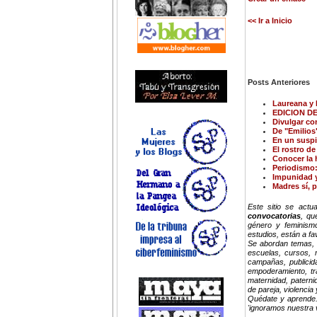
<< Ir a Inicio
Posts Anteriores
Laureana y 
EDICION DE
Divulgar con
De "Emilios"
En un suspir
El rostro de
Conocer la h
Periodismo:
Impunidad 
Madres sí, 
Este sitio se act
convocatorias
, qu
género y feminismo
estudios, están a f
Se abordan temas, i
escuelas, cursos, ma
campañas, publicida
empoderamiento, trab
maternidad, paterni
de pareja, violenci
Quédate y aprende.
'ignoramos nuestra 