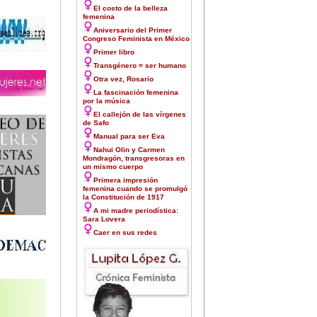
El costo de la belleza
femenina
Aniversario del Primer
Congreso Feminista en México
Primer libro
Transgénero = ser humano
Otra vez, Rosario
La fascinación femenina
por la música
El callejón de las vírgenes
de Safo
Manual para ser Eva
Nahui Olin y Carmen
Mondragón, transgresoras en
un mismo cuerpo
Primera impresión
femenina cuando se promulgó
la Constitución de 1917
A mi madre periodística:
Sara Lovera
Caer en sus redes