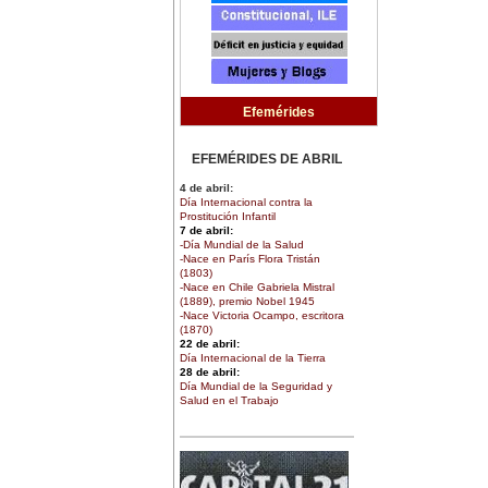
Efemérides
EFEMÉRIDES DE ABRIL
4 de abril:
Día Internacional contra la
Prostitución Infantil
7 de abril:
-Día Mundial de la Salud
-Nace en París Flora Tristán
(1803)
-Nace en Chile Gabriela Mistral
(1889), premio Nobel 1945
-Nace Victoria Ocampo, escritora
(1870)
22 de abril:
Día Internacional de la Tierra
28 de abril:
Día Mundial de la Seguridad y
Salud en el Trabajo
30 de abril:
Día de la Niña
EFEMÉRIDES DE MARZO
1 de marzo: