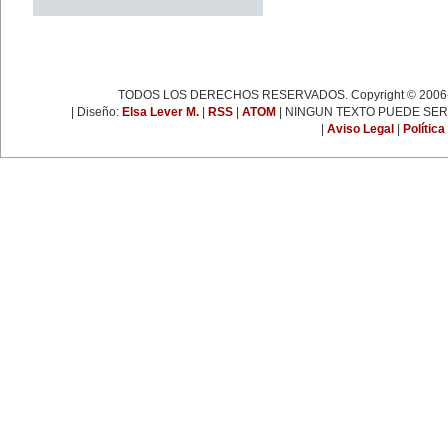
espartaquista junto a Kart
Liebknecht y Clara Zetkin.
19 de enero:
Muere Françoise Giroud (1916-
2003), destacada figura del
periodismo, las letras y la política
francesa. Fue cofundadora del
TODOS LOS DERECHOS RESERVADOS. Copyright © 2006-
semanario 'L’Express'.
22 de enero:
| Diseño:
Elsa Lever M.
|
RSS
|
ATOM
| NINGUN TEXTO PUEDE SER
Día Internacional de la Libertad.
|
Aviso Legal
|
Política
24 de enero:
Fallece Leona Vicario (1789-
1842), patriota mexicana que tuvo
una importante actuación durante
las guerras de la independencia.
25 de enero:
Nace la escritora inglesa Virginia
Woolf (1882-1941), una de las
figuras más representativas de la
novelística inglesa experimental y
de la narrativa moderna a nivel
mundial.
31 de enero:
Nace Ana Pavlova (1885-1931),
célebre bailarina rusa. Se convirtió
en una leyenda viviente con el
solo 'La muerte del cisne',
coreografía realizada
especialmente para ella por el
famoso coreógrafo Fokine, con
música de Saint-Sans.
EFEMÉRIDES DE