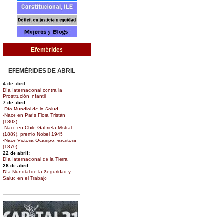
Efemérides
EFEMÉRIDES DE ABRIL
4 de abril:
Día Internacional contra la
Prostitución Infantil
7 de abril:
-Día Mundial de la Salud
-Nace en París Flora Tristán
(1803)
-Nace en Chile Gabriela Mistral
(1889), premio Nobel 1945
-Nace Victoria Ocampo, escritora
(1870)
22 de abril:
Día Internacional de la Tierra
28 de abril:
Día Mundial de la Seguridad y
Salud en el Trabajo
30 de abril:
Día de la Niña
EFEMÉRIDES DE MARZO
1 de marzo: