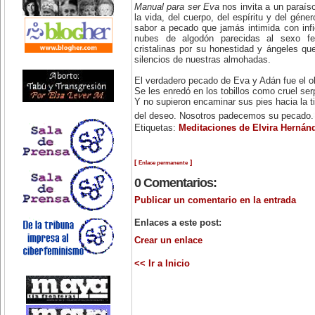
Manual para ser Eva
nos invita a un paraíso
la vida, del cuerpo, del espíritu y del géne
sabor a pecado que jamás intimida con inf
nubes de algodón parecidas al sexo f
cristalinas por su honestidad y ángeles qu
silencios de nuestras almohadas.
El verdadero pecado de Eva y Adán fue el ol
Se les enredó en los tobillos como cruel ser
Y no supieron encaminar sus pies hacia la ti
del deseo. Nosotros padecemos su pecado.
Etiquetas:
Meditaciones de Elvira Hernán
[
]
Enlace permanente
0 Comentarios:
Publicar un comentario en la entrada
Enlaces a este post:
Crear un enlace
<< Ir a Inicio