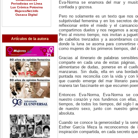
Eva-Norma se enamora del mar y musita 
Periodistas en Línea
confiada y gozosa.
Lux Crónica Potosina
MujeresNet.Info
Oaxaca Digital
Pero no solamente es un texto que nos ori
subjetividad femenina y en los secretos de 
reflexionar entre el miedo y el cansanci
compartimos duelos y nos negamos a acepta
Pero al mismo tiempo, nos invitan a jugue
Artículos de la autora
de cabellos trenzados y a asombrarnos c
donde la luna se asoma para convertirse 
como mujeres de los primeros tiempos, del 
Gracias al itinerario de palabras sensib
comparte en cada una de estas páginas, e
alimentarse de dudas, ponerse en el cuel
manzanas. Sin duda, ella en una bordado
puntada nos reconcilia con la vida y con 
que cuando emerge del mar literario para 
manera tan fascinante en que escurren poem
Entonces Eva-Norma, Eva-Norma se con
nuestro corazón y nos fundimos con ellas,
tiempos, de todos los tiempos, del siglo I 
de nuestro sexo, junto con nuestro géne
absoluta.
Cuando se conoce la generosidad y la sen
Esther García Meza la reconocemos de i
inspiración compartida, en cada secreto que