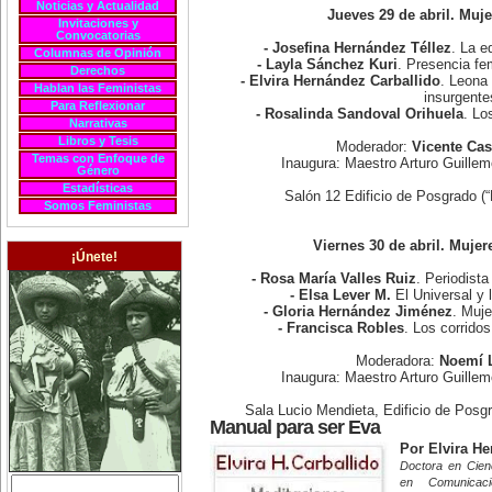
Noticias y Actualidad
Jueves 29 de abril. Muj
Invitaciones y
Convocatorias
- Josefina Hernández Téllez
. La e
Columnas de Opinión
- Layla Sánchez Kuri
. Presencia fe
Derechos
- Elvira Hernández Carballido
. Leona 
Hablan las Feministas
insurgente
Para Reflexionar
- Rosalinda Sandoval Orihuela
. Lo
Narrativas
Libros y Tesis
Moderador:
Vicente Cas
Temas con Enfoque de
Inaugura: Maestro Arturo Guill
Género
Estadísticas
Salón 12 Edificio de Posgrado (
Somos Feministas
Viernes 30 de abril. Mujer
¡Únete!
- Rosa María Valles Ruiz
. Periodista
- Elsa Lever M.
El Universal y 
- Gloria Hernández Jiménez
. Muje
- Francisca Robles
. Los corrido
Moderadora:
Noemí 
Inaugura: Maestro Arturo Guill
Sala Lucio Mendieta, Edificio de Posg
Manual para ser Eva
Por Elvira He
Doctora en Cienc
en Comunicaci