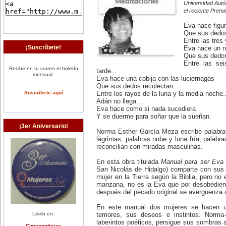
Universidad Autó
el reciente Premi
Eva hace figur
Que sus dedos
Entre las tres 
¡Suscríbete!
Eva hace un n
Que sus dedo
Entre las se
Recibe en tu correo el boletín
tarde...
mensual.
Eva hace una cobija con las luciérnagas
Que sus dedos recolectan
Suscríbete aquí
Entre los rayos de la luna y la media noche.
Adán no llega...
Eva hace como si nada sucediera
Y se duerme para soñar que la sueñan.
¡3er Aniversario!
Norma Esther García Meza escribe palabra
lágrimas, palabras nube y luna fría, palabr
reconcilian con miradas masculinas.
En esta obra titulada
Manual para ser Eva
San Nicolás de Hidalgo) comparte con sus 
mujer en la Tierra según la Biblia, pero n
manzana, no es la Eva que por desobedien
después del pecado original se avergüenza
En este manual dos mujeres se hacen u
Léelo en:
temores, sus deseos e instintos. Norm
laberintos poéticos, persigue sus sombras a
Cimacnoticias