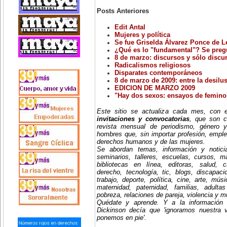
Posts Anteriores
Edit Antal
Mujeres y política
Se fue Griselda Álvarez Ponce de 
¿Qué es lo "fundamental"? Se preg
8 de marzo: discursos y sólo discu
Radicalismos religiosos
Disparates contemporáneos
8 de marzo de 2009: entre la desilusi
EDICION DE MARZO 2009
"Hay dos sexos: ensayos de femino
Este sitio se actualiza cada mes, con
invitaciones y convocatorias
, que son c
revista mensual de periodismo, género y
hombres que, sin importar profesión, emple
derechos humanos y de las mujeres.
Se abordan temas, información y notici
seminarios, talleres, escuelas, cursos, mae
bibliotecas en línea, editoras, salud, c
derecho, tecnología, tic, blogs, discapac
trabajo, deporte, política, cine, arte, mús
maternidad, paternidad, familias, adult
pobreza, relaciones de pareja, violencia y 
Quédate y aprende. Y a la información
Dickinson decía que 'ignoramos nuestra 
ponemos en pie'.