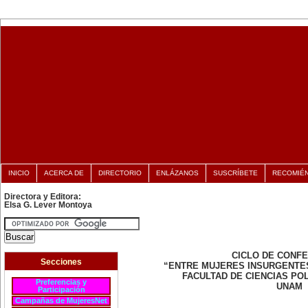
INICIO
ACERCA DE
DIRECTORIO
ENLÁZANOS
SUSCRÍBETE
RECOMIÉ
Directora y Editora:
Elsa G. Lever Montoya
CICLO DE CONF
Secciones
“ENTRE MUJERES INSURGENTE
FACULTAD DE CIENCIAS POL
Preferencias y
UNAM
Participación
Campañas de MujeresNet