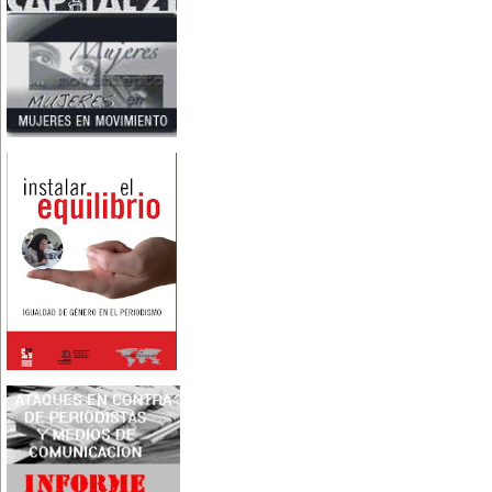
Nace en Santiago, Chile, la
escritora Mercedes Valenzuela
Alvarez (1924-1993), más
conocida como Mercedes
Valdivieso. En 1961 publica 'La
Brecha', considerada como la
primera novela feminista de
Latinoamérica.
4 de marzo:
En México muere Adelina
Zendejas (1909-1993), periodista,
escritora y defensora de los
derechos de las mujeres.
5 de marzo:
En Dijon fallece Gabrielle Suchon
(1703), notable filósofa francesa,
autora del Tratado de la moral y
de la política (1693), la primera
obra explícitamente filosófica
escrita por una mujer en el
mundo.
8 de marzo:
-Día Internacional de la Mujer
-En la ciudad de Melo, Uruguay,
nace Juana Fernández Morales
(1895-1980), poeta conocida
mundialmente como Juana de
Ibarbourou, o 'Juana de América'.
Se la considera una de las figuras
clave de la poesía
hispanoamericana
contemporánea.
14 de marzo:
Nace, en la Ciudad de México,