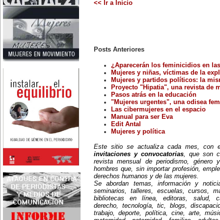
<< Ir a Inicio
Nace en Santiago, Chile, la
escritora Mercedes Valenzuela
Alvarez (1924-1993), más
conocida como Mercedes
Valdivieso. En 1961 publica 'La
Brecha', considerada como la
primera novela feminista de
Posts Anteriores
Latinoamérica.
4 de marzo:
En México muere Adelina
¿Aparecerán los feminicidios en l
Zendejas (1909-1993), periodista,
Mujeres y niñas, víctimas de la expl
escritora y defensora de los
Mujeres y partidos políticos: la mis
derechos de las mujeres.
Proyecto "Hipatia", una revista de m
5 de marzo:
Pasos atrás en la educación
En Dijon fallece Gabrielle Suchon
(1703), notable filósofa francesa,
"Mujeres urgentes", una odisea feme
autora del Tratado de la moral y
Las cibermujeres en el espacio
de la política (1693), la primera
Manual para ser Eva
obra explícitamente filosófica
Edit Antal
escrita por una mujer en el
Mujeres y política
mundo.
8 de marzo:
-Día Internacional de la Mujer
Este sitio se actualiza cada mes, con
-En la ciudad de Melo, Uruguay,
invitaciones y convocatorias
, que son c
nace Juana Fernández Morales
revista mensual de periodismo, género y
(1895-1980), poeta conocida
hombres que, sin importar profesión, emple
mundialmente como Juana de
derechos humanos y de las mujeres.
Ibarbourou, o 'Juana de América'.
Se abordan temas, información y notici
Se la considera una de las figuras
clave de la poesía
seminarios, talleres, escuelas, cursos, mae
hispanoamericana
bibliotecas en línea, editoras, salud, c
contemporánea.
derecho, tecnología, tic, blogs, discapac
14 de marzo:
trabajo, deporte, política, cine, arte, mús
Nace, en la Ciudad de México,