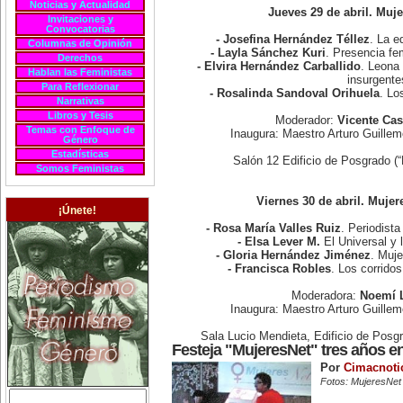
Noticias y Actualidad
Jueves 29 de abril. Muj
Invitaciones y
Convocatorias
- Josefina Hernández Téllez
. La e
Columnas de Opinión
- Layla Sánchez Kuri
. Presencia fe
Derechos
- Elvira Hernández Carballido
. Leona 
Hablan las Feministas
insurgente
Para Reflexionar
- Rosalinda Sandoval Orihuela
. Lo
Narrativas
Libros y Tesis
Moderador:
Vicente Cas
Temas con Enfoque de
Inaugura: Maestro Arturo Guill
Género
Estadísticas
Salón 12 Edificio de Posgrado (
Somos Feministas
Viernes 30 de abril. Mujer
¡Únete!
- Rosa María Valles Ruiz
. Periodista
- Elsa Lever M.
El Universal y 
- Gloria Hernández Jiménez
. Muje
- Francisca Robles
. Los corrido
Moderadora:
Noemí 
Inaugura: Maestro Arturo Guill
Sala Lucio Mendieta, Edificio de Posg
Festeja "MujeresNet" tres años en
Por
Cimacnoti
Fotos: MujeresNet