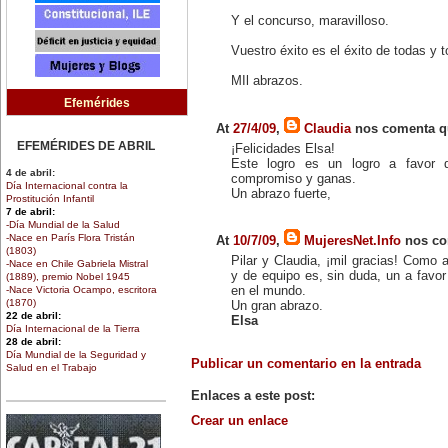
Y el concurso, maravilloso.
Vuestro éxito es el éxito de todas y 
MIl abrazos.
Efemérides
At
27/4/09
,
Claudia
nos comenta qu
EFEMÉRIDES DE ABRIL
¡Felicidades Elsa!
Este logro es un logro a favor 
4 de abril:
compromiso y ganas.
Día Internacional contra la
Un abrazo fuerte,
Prostitución Infantil
7 de abril:
-Día Mundial de la Salud
-Nace en París Flora Tristán
At
10/7/09
,
MujeresNet.Info
nos co
(1803)
Pilar y Claudia, ¡mil gracias! Como 
-Nace en Chile Gabriela Mistral
y de equipo es, sin duda, un a favor
(1889), premio Nobel 1945
-Nace Victoria Ocampo, escritora
en el mundo.
(1870)
Un gran abrazo.
22 de abril:
Elsa
Día Internacional de la Tierra
28 de abril:
Día Mundial de la Seguridad y
Publicar un comentario en la entrada
Salud en el Trabajo
30 de abril:
Día de la Niña
Enlaces a este post:
Crear un enlace
EFEMÉRIDES DE MARZO
1 de marzo: