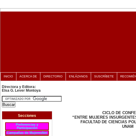
INICIO
ACERCA DE
DIRECTORIO
ENLÁZANOS
SUSCRÍBETE
RECOMIÉ
Directora y Editora:
Elsa G. Lever Montoya
CICLO DE CONF
Secciones
“ENTRE MUJERES INSURGENTE
FACULTAD DE CIENCIAS POL
Preferencias y
UNAM
Participación
Campañas de MujeresNet