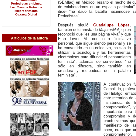
(SEMlac) en México, resaltó el hecho de q
Periodistas en Línea
de colaboradoras en un espacio particular" 
Lux Crónica Potosina
MujeresNet.Info
dice- "ha dado la batalla haciéndose se
Oaxaca Digital
Periodistas".
Después siguió
Guadalupe López
,
también columnista de
MujeresNet
, quien
reconoció que "es una página viva" y que
Artículos de la autora
Elsa Lever M. con esta "iniciativa
personal, que sigue siendo personal y se
ha convertido en un colectivo, ha sabido
utilizar la tecnología y las herramientas
electrónicas para difundir el pensamiento
feminista", además de convertirse "no
sólo en difusora, sino también en
creadora y recreadora de la palabra
feminista".
A continuación f
Carballido, profe
de Hidalgo, enfat
este recorrido de 
insistencia de 
comprometido", 
importante para 
compromiso y de
pronto vemos que
manifiesto de la
poco, creo que a
comprometerlo".