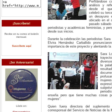
Perfilándose c
análisis y ref
desde el que
celebró su terc
un desayuno e
ubicado en el 
¡Suscríbete!
pasado sábado 
periodistas y académicas feministas, y pe
desde sus inicios.
Recibe en tu correo el boletín
mensual.
Durante la celebración las periodistas Sar
Elvira Hernández Carballido pronunciaro
Suscríbete aquí
importancia de este proyecto y alentando la 
Sara Lo
trayect
diverso
¡3er Aniversario!
la pala
resulta
docum
profusa
mujeres
expres
subjeti
periodís
enseña pero que tiene muchas cosas para
mujeres".
Léelo en:
Quien fuera directora del suplement
corresponsal del Servicio de Noticias de la 
Cimacnoticias