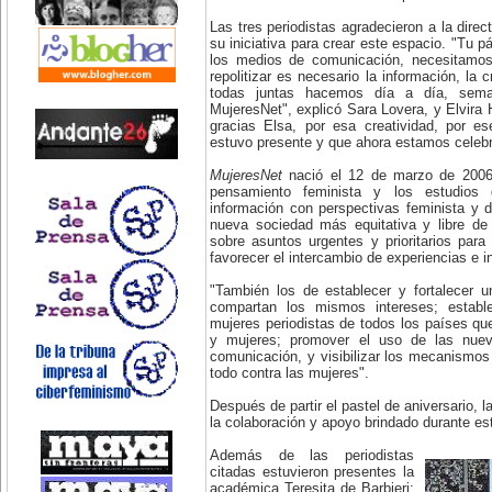
Las tres periodistas agradecieron a la dire
su iniciativa para crear este espacio. "Tu p
los medios de comunicación, necesitamos 
repolitizar es necesario la información, la c
todas juntas hacemos día a día, se
MujeresNet", explicó Sara Lovera, y Elvira
gracias Elsa, por esa creatividad, por 
estuvo presente y que ahora estamos celeb
MujeresNet
nació el 12 de marzo de 2006 b
pensamiento feminista y los estudios d
información con perspectivas feminista y d
nueva sociedad más equitativa y libre de e
sobre asuntos urgentes y prioritarios par
favorecer el intercambio de experiencias e i
"También los de establecer y fortalecer 
compartan los mismos intereses; establ
mujeres periodistas de todos los países q
y mujeres; promover el uso de las nuev
comunicación, y visibilizar los mecanismos 
todo contra las mujeres".
Después de partir el pastel de aniversario, l
la colaboración y apoyo brindado durante es
Además de las periodistas
citadas estuvieron presentes la
académica Teresita de Barbieri;