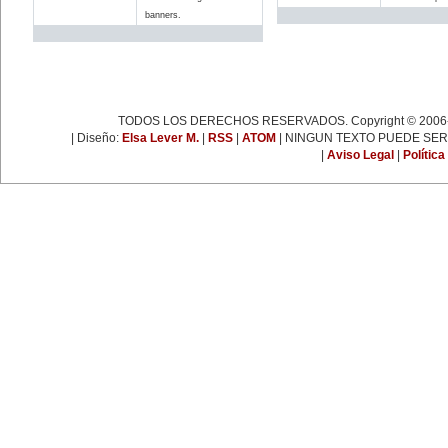
espartaquista junto a Kart
banners.
Liebknecht y Clara Zetkin.
19 de enero:
Muere Françoise Giroud (1916-
2003), destacada figura del
periodismo, las letras y la política
francesa. Fue cofundadora del
semanario 'L’Express'.
22 de enero:
TODOS LOS DERECHOS RESERVADOS. Copyright © 2006-
Día Internacional de la Libertad.
24 de enero:
| Diseño:
Elsa Lever M.
|
RSS
|
ATOM
| NINGUN TEXTO PUEDE SER
Fallece Leona Vicario (1789-
|
Aviso Legal
|
Política
1842), patriota mexicana que tuvo
una importante actuación durante
las guerras de la independencia.
25 de enero:
Nace la escritora inglesa Virginia
Woolf (1882-1941), una de las
figuras más representativas de la
novelística inglesa experimental y
de la narrativa moderna a nivel
mundial.
31 de enero:
Nace Ana Pavlova (1885-1931),
célebre bailarina rusa. Se convirtió
en una leyenda viviente con el
solo 'La muerte del cisne',
coreografía realizada
especialmente para ella por el
famoso coreógrafo Fokine, con
música de Saint-Sans.
EFEMÉRIDES DE