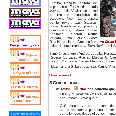
Cristina Renaud, editora del
suplemento
Todas
del diario
Milenio;
Lidia Vilalta, de la red
de mujeres periodistas de
Barcelona; Noemí Luna, editora
de la revista
Las Genaras
;
Lucía Rivadeneyra, poeta y
comunicóloga; María Esther
Espinosa Calderón, Karina
Vergara, Irma Leticia Costa
Rica N., la pintora Graciela Montoya
Chela 
editor del suplemento
La Tinta Suelta
, del d
También asistieron Andrea Estrella, Renata
Rebeca González Aguilar, Martha A. Sa
Castro, Ma. Isabel Osorio Martínez, Gloria 
Hdez., Liliana Salazar Bautista, Karina Vill
[
]
Enlace permanente
3 Comentarios:
At
12/4/09
,
Pilar
nos comenta que.
Elsa, y mujeres de América, os felic
año ¡¡estaré!! vaya que sí.
Qué emoción veros en la tarea de e
temas necesarios para que el cam
como lo hace, desde el conocimiento 