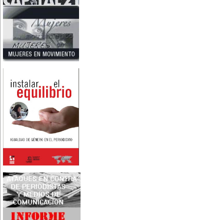
Nace en Santiago, Chile, la
escritora Mercedes Valenzuela
Alvarez (1924-1993), más
conocida como Mercedes
Valdivieso. En 1961 publica 'La
Brecha', considerada como la
primera novela feminista de
Latinoamérica.
4 de marzo:
En México muere Adelina
Zendejas (1909-1993), periodista,
escritora y defensora de los
derechos de las mujeres.
5 de marzo:
En Dijon fallece Gabrielle Suchon
(1703), notable filósofa francesa,
autora del Tratado de la moral y
de la política (1693), la primera
obra explícitamente filosófica
escrita por una mujer en el
mundo.
8 de marzo:
-Día Internacional de la Mujer
-En la ciudad de Melo, Uruguay,
nace Juana Fernández Morales
(1895-1980), poeta conocida
mundialmente como Juana de
Ibarbourou, o 'Juana de América'.
Se la considera una de las figuras
clave de la poesía
hispanoamericana
contemporánea.
14 de marzo:
Nace, en la Ciudad de México,