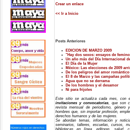
Crear un enlace
<< Ir a Inicio
Posts Anteriores
EDICION DE MARZO 2009
"Hay dos sexos: ensayos de femino
Un año más del Día Internacional d
El Día de la Mujer
México: Las elecciones de 2009 arri
De los peligros del amor romántico y
El 8 de Marzo y las campañas polít
Agua que no se derrama
De los hombres y el desamor
Ni para frijoles
Este sitio se actualiza cada mes, con
invitaciones y convocatorias
, que son c
revista mensual de periodismo, género y
hombres que, sin importar profesión, emple
derechos humanos y de las mujeres.
Se abordan temas, información y notici
seminarios, talleres, escuelas, cursos, mae
bibliotecas en línea, editoras, salud, c