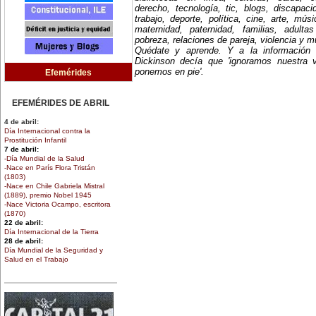
derecho, tecnología, tic, blogs, discapac
trabajo, deporte, política, cine, arte, mús
maternidad, paternidad, familias, adult
pobreza, relaciones de pareja, violencia y 
Quédate y aprende. Y a la información
Dickinson decía que 'ignoramos nuestra 
ponemos en pie'.
Efemérides
EFEMÉRIDES DE ABRIL
4 de abril:
Día Internacional contra la
Prostitución Infantil
7 de abril:
-Día Mundial de la Salud
-Nace en París Flora Tristán
(1803)
-Nace en Chile Gabriela Mistral
(1889), premio Nobel 1945
-Nace Victoria Ocampo, escritora
(1870)
22 de abril:
Día Internacional de la Tierra
28 de abril:
Día Mundial de la Seguridad y
Salud en el Trabajo
30 de abril:
Día de la Niña
EFEMÉRIDES DE MARZO
1 de marzo: