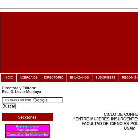
INICIO
ACERCA DE
DIRECTORIO
ENLÁZANOS
SUSCRÍBETE
RECOMIÉ
Directora y Editora:
Elsa G. Lever Montoya
CICLO DE CONF
Secciones
“ENTRE MUJERES INSURGENTE
FACULTAD DE CIENCIAS POL
Preferencias y
UNAM
Participación
Campañas de MujeresNet