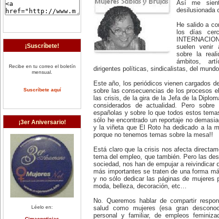
Así me sien
desilusionada 
He salido a co
los días cer
INTERNACION
¡Suscríbete!
suelen venir 
sobre la real
ámbitos, art
Recibe en tu correo el boletín
dirigentes políticas, sindicalistas, del mun
mensual.
Este año, los periódicos vienen cargados de 
Suscríbete aquí
sobre las consecuencias de los procesos el
las crisis, de la gira de la Jefa de la Dipl
considerados de actualidad. Pero sobre 
españolas y sobre lo que todos estos tema
sólo he encontrado un reportaje no demasi
¡3er Aniversario!
y la viñeta que El Roto ha dedicado a la m
porque no tenemos temas sobre la mesa!!
Está claro que la crisis nos afecta directam
tema del empleo, que también. Pero las des
sociedad, nos han de empujar a reivindicar
más importantes se traten de una forma má
y no sólo dedicar las páginas de mujeres 
moda, belleza, decoración, etc…
No. Queremos hablar de compartir respons
Léelo en:
salud como mujeres (esa gran desconocid
personal y familiar, de empleos feminiz
Cimacnoticias