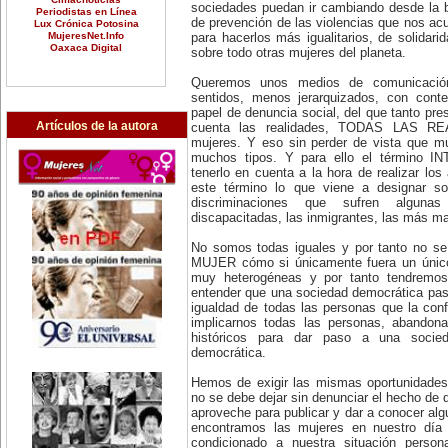
sociedades puedan ir cambiando desde la b
Periodistas en Línea
de prevención de las violencias que nos acu
Lux Crónica Potosina
MujeresNet.Info
para hacerlos más igualitarios, de solidari
Oaxaca Digital
sobre todo otras mujeres del planeta.
Queremos unos medios de comunicación
sentidos, menos jerarquizados, con conten
papel de denuncia social, del que tanto pre
Artículos de la autora
cuenta las realidades, TODAS LAS REA
mujeres. Y eso sin perder de vista que m
muchos tipos. Y para ello el término
tenerlo en cuenta a la hora de realizar lo
este término lo que viene a designar so
discriminaciones que sufren algun
discapacitadas, las inmigrantes, las más ma
No somos todas iguales y por tanto no se
MUJER cómo si únicamente fuera un únic
muy heterogéneas y por tanto tendremos
entender que una sociedad democrática pasa
igualdad de todas las personas que la con
implicarnos todas las personas, abandona
históricos para dar paso a una socied
democrática.
Hemos de exigir las mismas oportunidades
no se debe dejar sin denunciar el hecho de 
aproveche para publicar y dar a conocer alg
encontramos las mujeres en nuestro día 
condicionado a nuestra situación person