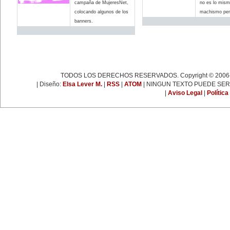
espartaquista junto a Kart
campaña de MujeresNet,
no es lo mism
Liebknecht y Clara Zetkin.
colocando algunos de los
machismo pero
19 de enero:
banners.
Muere Françoise Giroud (1916-
2003), destacada figura del
periodismo, las letras y la política
francesa. Fue cofundadora del
semanario 'L’Express'.
22 de enero:
Día Internacional de la Libertad.
24 de enero:
TODOS LOS DERECHOS RESERVADOS. Copyright © 2006-
Fallece Leona Vicario (1789-
1842), patriota mexicana que tuvo
| Diseño:
Elsa Lever M.
|
RSS
|
ATOM
| NINGUN TEXTO PUEDE SER
una importante actuación durante
|
Aviso Legal
|
Política
las guerras de la independencia.
25 de enero:
Nace la escritora inglesa Virginia
Woolf (1882-1941), una de las
figuras más representativas de la
novelística inglesa experimental y
de la narrativa moderna a nivel
mundial.
31 de enero:
Nace Ana Pavlova (1885-1931),
célebre bailarina rusa. Se convirtió
en una leyenda viviente con el
solo 'La muerte del cisne',
coreografía realizada
especialmente para ella por el
famoso coreógrafo Fokine, con
música de Saint-Sans.
EFEMÉRIDES DE