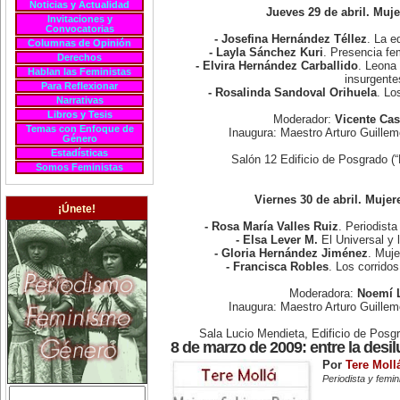
Noticias y Actualidad
Jueves 29 de abril. Muj
Invitaciones y
Convocatorias
- Josefina Hernández Téllez
. La e
Columnas de Opinión
- Layla Sánchez Kuri
. Presencia fe
Derechos
- Elvira Hernández Carballido
. Leona 
Hablan las Feministas
insurgente
Para Reflexionar
- Rosalinda Sandoval Orihuela
. Lo
Narrativas
Libros y Tesis
Moderador:
Vicente Cas
Temas con Enfoque de
Inaugura: Maestro Arturo Guill
Género
Estadísticas
Salón 12 Edificio de Posgrado (
Somos Feministas
Viernes 30 de abril. Mujer
¡Únete!
- Rosa María Valles Ruiz
. Periodista
- Elsa Lever M.
El Universal y 
- Gloria Hernández Jiménez
. Muje
- Francisca Robles
. Los corrido
Moderadora:
Noemí 
Inaugura: Maestro Arturo Guill
Sala Lucio Mendieta, Edificio de Posg
8 de marzo de 2009: entre la desilu
Por
Tere Moll
Periodista y femi