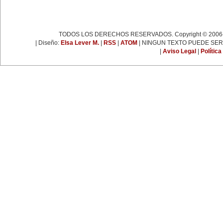
espartaquista junto a Kart
Liebknecht y Clara Zetkin.
19 de enero:
Muere Françoise Giroud (1916-
2003), destacada figura del
TODOS LOS DERECHOS RESERVADOS. Copyright © 2006-
periodismo, las letras y la política
francesa. Fue cofundadora del
| Diseño:
Elsa Lever M.
|
RSS
|
ATOM
| NINGUN TEXTO PUEDE SER
semanario 'L’Express'.
|
Aviso Legal
|
Política
22 de enero:
Día Internacional de la Libertad.
24 de enero:
Fallece Leona Vicario (1789-
1842), patriota mexicana que tuvo
una importante actuación durante
las guerras de la independencia.
25 de enero:
Nace la escritora inglesa Virginia
Woolf (1882-1941), una de las
figuras más representativas de la
novelística inglesa experimental y
de la narrativa moderna a nivel
mundial.
31 de enero:
Nace Ana Pavlova (1885-1931),
célebre bailarina rusa. Se convirtió
en una leyenda viviente con el
solo 'La muerte del cisne',
coreografía realizada
especialmente para ella por el
famoso coreógrafo Fokine, con
música de Saint-Sans.
EFEMÉRIDES DE