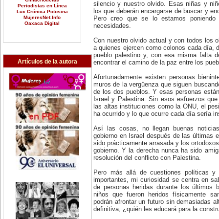
silencio y nuestro olvido. Esas niñas y n
Periodistas en Línea
los que deberán encargarse de buscar y enco
Lux Crónica Potosina
MujeresNet.Info
Pero creo que se lo estamos poniendo m
Oaxaca Digital
necesidades.
Con nuestro olvido actual y con todos los o
a quienes ejercen como colonos cada día, de
pueblo palestino y, con esa misma falta 
Artículos de la autora
encontrar el camino de la paz entre los pueb
Afortunadamente existen personas bienin
muros de la vergüenza que siguen buscando
de los dos pueblos. Y esas personas están 
Israel y Palestina. Sin esos esfuerzos qu
las altas instituciones como la ONU, el pes
ha ocurrido y lo que ocurre cada día sería in
Así las cosas, no llegan buenas noticia
gobierno en Israel después de las últimas e
sido prácticamente arrasada y los ortodoxos
gobierno. Y la derecha nunca ha sido amig
resolución del conflicto con Palestina.
Pero más allá de cuestiones políticas y
importantes, mi curiosidad se centra en s
de personas heridas durante los últimos
niños que fueron heridos físicamente sa
podrán afrontar un futuro sin demasiadas al
definitiva, ¿quién les educará para la const