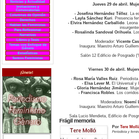
Noticias y Actualidad
Jueves 29 de abril. Muj
Invitaciones y
Convocatorias
- Josefina Hernández Téllez
. La e
Columnas de Opinión
- Layla Sánchez Kuri
. Presencia fe
Derechos
- Elvira Hernández Carballido
. Leona 
Hablan las Feministas
insurgente
Para Reflexionar
- Rosalinda Sandoval Orihuela
. Lo
Narrativas
Libros y Tesis
Moderador:
Vicente Cas
Temas con Enfoque de
Inaugura: Maestro Arturo Guill
Género
Estadísticas
Salón 12 Edificio de Posgrado (
Somos Feministas
Viernes 30 de abril. Mujer
¡Únete!
- Rosa María Valles Ruiz
. Periodista
- Elsa Lever M.
El Universal y 
- Gloria Hernández Jiménez
. Muje
- Francisca Robles
. Los corrido
Moderadora:
Noemí 
Inaugura: Maestro Arturo Guill
Sala Lucio Mendieta, Edificio de Posg
Frágil memoria
Por
Tere Moll
Periodista y femi