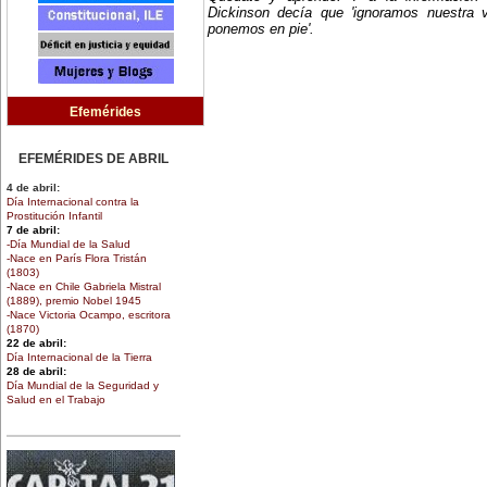
Dickinson decía que 'ignoramos nuestra 
ponemos en pie'.
Efemérides
EFEMÉRIDES DE ABRIL
4 de abril:
Día Internacional contra la
Prostitución Infantil
7 de abril:
-Día Mundial de la Salud
-Nace en París Flora Tristán
(1803)
-Nace en Chile Gabriela Mistral
(1889), premio Nobel 1945
-Nace Victoria Ocampo, escritora
(1870)
22 de abril:
Día Internacional de la Tierra
28 de abril:
Día Mundial de la Seguridad y
Salud en el Trabajo
30 de abril:
Día de la Niña
EFEMÉRIDES DE MARZO
1 de marzo: