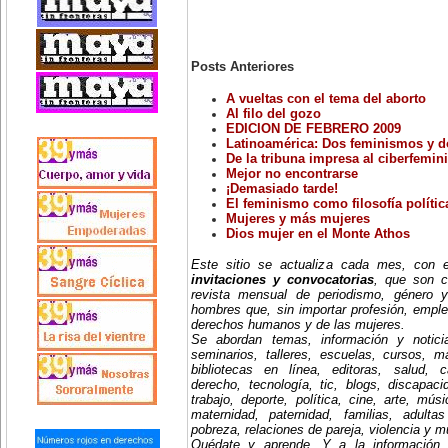
Posts Anteriores
A vueltas con el tema del aborto
Al filo del gozo
EDICION DE FEBRERO 2009
Latinoamérica: Dos feminismos y d
De la tribuna impresa al ciberfemin
Mejor no encontrarse
¡Demasiado tarde!
El feminismo como filosofía polític
Mujeres y más mujeres
Dios mujer en el Monte Athos
Este sitio se actualiza cada mes, con
invitaciones y convocatorias
, que son c
revista mensual de periodismo, género y
hombres que, sin importar profesión, emple
derechos humanos y de las mujeres.
Se abordan temas, información y notici
seminarios, talleres, escuelas, cursos, mae
bibliotecas en línea, editoras, salud, c
derecho, tecnología, tic, blogs, discapac
trabajo, deporte, política, cine, arte, mús
maternidad, paternidad, familias, adult
pobreza, relaciones de pareja, violencia y 
Quédate y aprende. Y a la información