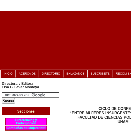
INICIO
ACERCA DE
DIRECTORIO
ENLÁZANOS
SUSCRÍBETE
RECOMIÉ
Directora y Editora:
Elsa G. Lever Montoya
CICLO DE CONF
Secciones
“ENTRE MUJERES INSURGENTE
FACULTAD DE CIENCIAS POL
Preferencias y
UNAM
Participación
Campañas de MujeresNet