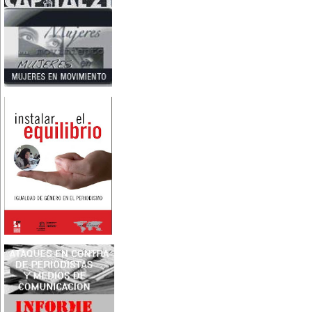
Nace en Santiago, Chile, la
escritora Mercedes Valenzuela
Alvarez (1924-1993), más
conocida como Mercedes
Valdivieso. En 1961 publica 'La
Brecha', considerada como la
primera novela feminista de
Latinoamérica.
4 de marzo:
En México muere Adelina
Zendejas (1909-1993), periodista,
escritora y defensora de los
derechos de las mujeres.
5 de marzo:
En Dijon fallece Gabrielle Suchon
(1703), notable filósofa francesa,
autora del Tratado de la moral y
de la política (1693), la primera
obra explícitamente filosófica
escrita por una mujer en el
mundo.
8 de marzo:
-Día Internacional de la Mujer
-En la ciudad de Melo, Uruguay,
nace Juana Fernández Morales
(1895-1980), poeta conocida
mundialmente como Juana de
Ibarbourou, o 'Juana de América'.
Se la considera una de las figuras
clave de la poesía
hispanoamericana
contemporánea.
14 de marzo:
Nace, en la Ciudad de México,