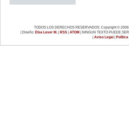
periodismo, las letras y la política
francesa. Fue cofundadora del
semanario 'L’Express'.
22 de enero:
Día Internacional de la Libertad.
24 de enero:
Fallece Leona Vicario (1789-
TODOS LOS DERECHOS RESERVADOS. Copyright © 2006-
1842), patriota mexicana que tuvo
| Diseño:
Elsa Lever M.
|
RSS
|
ATOM
| NINGUN TEXTO PUEDE SER
una importante actuación durante
|
Aviso Legal
|
Política
las guerras de la independencia.
25 de enero:
Nace la escritora inglesa Virginia
Woolf (1882-1941), una de las
figuras más representativas de la
novelística inglesa experimental y
de la narrativa moderna a nivel
mundial.
31 de enero:
Nace Ana Pavlova (1885-1931),
célebre bailarina rusa. Se convirtió
en una leyenda viviente con el
solo 'La muerte del cisne',
coreografía realizada
especialmente para ella por el
famoso coreógrafo Fokine, con
música de Saint-Sans.
EFEMÉRIDES DE
DICIEMBRE
1 de diciembre:
Día Internacional de Lucha contra