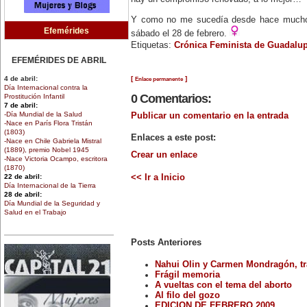
Y como no me sucedía desde hace mucho,
Efemérides
sábado el 28 de febrero.
Etiquetas:
Crónica Feminista de Guadalu
EFEMÉRIDES DE ABRIL
4 de abril:
[
]
Enlace permanente
Día Internacional contra la
0 Comentarios:
Prostitución Infantil
7 de abril:
-Día Mundial de la Salud
Publicar un comentario en la entrada
-Nace en París Flora Tristán
(1803)
Enlaces a este post:
-Nace en Chile Gabriela Mistral
(1889), premio Nobel 1945
Crear un enlace
-Nace Victoria Ocampo, escritora
(1870)
22 de abril:
<< Ir a Inicio
Día Internacional de la Tierra
28 de abril:
Día Mundial de la Seguridad y
Salud en el Trabajo
30 de abril:
Día de la Niña
Posts Anteriores
EFEMÉRIDES DE MARZO
Nahui Olin y Carmen Mondragón, tr
1 de marzo:
Frágil memoria
Nace en Santiago, Chile, la
escritora Mercedes Valenzuela
A vueltas con el tema del aborto
Alvarez (1924-1993), más
Al filo del gozo
conocida como Mercedes
EDICION DE FEBRERO 2009