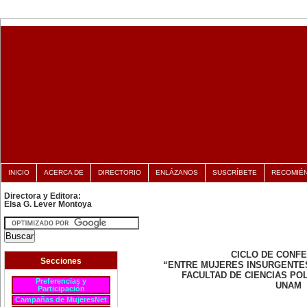
INICIO
ACERCA DE
DIRECTORIO
ENLÁZANOS
SUSCRÍBETE
RECOMIÉ
Directora y Editora:
Elsa G. Lever Montoya
CICLO DE CONF
Secciones
“ENTRE MUJERES INSURGENTE
FACULTAD DE CIENCIAS POL
Preferencias y
UNAM
Participación
Campañas de MujeresNet