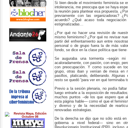
Si bien desde el movimiento feminista se e
intolerancia, me preocupa que se haya espe
la reunión para plantear esa propuesta. ¿Po
previamente con las organizadoras? ¿P
acuerdo? ¿Qué acaso toda negociació
estigmatizadas…
¿Por qué no hacer una revisión de nuestr
mismo feminismo? ¿Por qué no revisar nues
partir del enfrentamiento aun entre nosot
personal o de grupo fuera la de más valo
fondo, se dice en la clase política que tiene 
Se auguraba una tormenta –según mi pr
acaloradamente, con pasión, con enojo, per
con preocupación. Y como sucede en to
grupo, otras iban y venían de mesa en 
pasillos, platicando, deliberando. Alguna
resto se quedó “para ver en qué terminaba t
Previo a la sesión plenaria, no podía falta
luego entrarle a la exposición de resultados
muchos puntos –de los que espero que a
esta página hable— como el que el feminis
y diverso y de la necesidad de reartic
renovadas estrategias.
De la derecha se dijo que no sólo está en 
gobierna a nivel federal— sino en otr
Revolucionario Institucional (PRI), incluso,