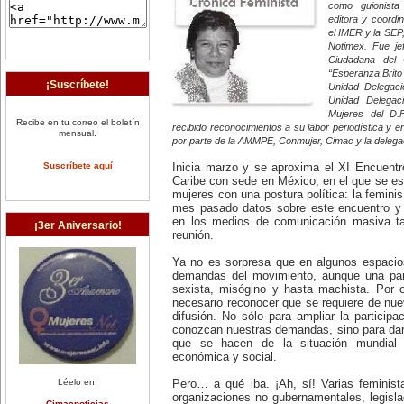
como guionista
editora y coordi
el IMER y la SEP
Notimex. Fue je
Ciudadana del 
“Esperanza Brito
¡Suscríbete!
Unidad Delegaci
Unidad Delegaci
Mujeres del D.
Recibe en tu correo el boletín
recibido reconocimientos a su labor periodística y 
mensual.
por parte de la AMMPE, Conmujer, Cimac y la delegac
Suscríbete aquí
Inicia marzo y se aproxima el XI Encuentr
Caribe con sede en México, en el que se esp
mujeres con una postura política: la femini
mes pasado datos sobre este encuentro y
en los medios de comunicación masiva ta
¡3er Aniversario!
reunión.
Ya no es sorpresa que en algunos espacio
demandas del movimiento, aunque una par
sexista, misógino y hasta machista. Por 
necesario reconocer que se requiere de nu
difusión. No sólo para ampliar la particip
conozcan nuestras demandas, sino para dar a
que se hacen de la situación mundial 
económica y social.
Léelo en:
Pero… a qué iba. ¡Ah, sí! Varias feminis
organizaciones no gubernamentales, legisla
Cimacnoticias