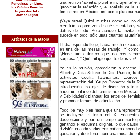
una reunión “abierta, plural e incluyente” el
Periodistas en Línea
“propiciar la reflexión y el análisis de la 
Lux Crónica Potosina
MujeresNet.Info
feminismo en México, así como plantear nue
Oaxaca Digital
¡Vaya tarea! Quizá muchas como yo, no d
bien fuimos para ver de qué se trataba y 
detrás de todo. Pero aunque la invitaci
sucede en todo, sólo unas cuantas asumiría
Artículos de la autora
El día esperado llegó, había mucha expectac
en una de las mesas de trabajo. Y como 
“¡Hace tanto tiempo que no nos vemos
sorpresa!”, “¡Qué milagro que te dejas ver!”
Ya en la reunión, aparecieron a escena l
Alberti y Delia Selene de Dios Puente, la d
activistas Cecilia Talamantes, Lourd
representación del “Grupo Promotor de la 
introducción, los ejes de discusión y la 
hacer un balance del feminismo en México, d
y Debilidades); plantear los retos del femi
y proponer formas de articulación.
Todo iba muy bien hasta que una representa
se incluyera el tema del XI Encuentro
desconcierto y, sin un tiempo pertinente p
ganando el esquema original, lo que causó 
división cuando varias compañeras abandon
quedaron y decidieron abrir una mesa de trab