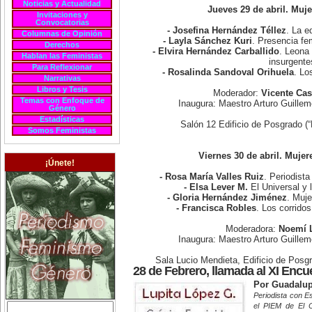
Noticias y Actualidad
Jueves 29 de abril. Muj
Invitaciones y
Convocatorias
- Josefina Hernández Téllez
. La e
Columnas de Opinión
- Layla Sánchez Kuri
. Presencia fe
Derechos
- Elvira Hernández Carballido
. Leona 
Hablan las Feministas
insurgente
Para Reflexionar
- Rosalinda Sandoval Orihuela
. Lo
Narrativas
Libros y Tesis
Moderador:
Vicente Cas
Temas con Enfoque de
Inaugura: Maestro Arturo Guill
Género
Estadísticas
Salón 12 Edificio de Posgrado (
Somos Feministas
Viernes 30 de abril. Mujer
¡Únete!
- Rosa María Valles Ruiz
. Periodista
- Elsa Lever M.
El Universal y 
- Gloria Hernández Jiménez
. Muje
- Francisca Robles
. Los corrido
Moderadora:
Noemí 
Inaugura: Maestro Arturo Guill
Sala Lucio Mendieta, Edificio de Posg
28 de Febrero, llamada al XI Encu
Por Guadalup
Periodista con E
el PIEM de El 