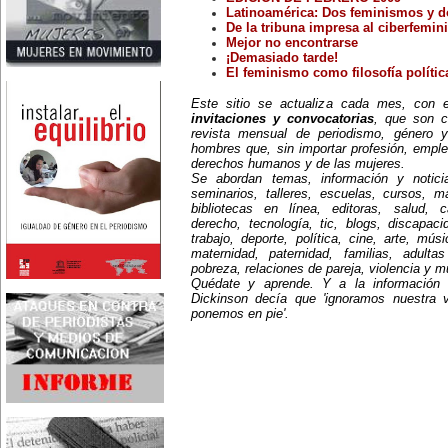
Valdivieso. En 1961 publica 'La
Latinoamérica: Dos feminismos y d
Brecha', considerada como la
De la tribuna impresa al ciberfemin
primera novela feminista de
Mejor no encontrarse
Latinoamérica.
4 de marzo:
¡Demasiado tarde!
En México muere Adelina
El feminismo como filosofía polític
Zendejas (1909-1993), periodista,
escritora y defensora de los
Este sitio se actualiza cada mes, con
derechos de las mujeres.
invitaciones y convocatorias
, que son c
5 de marzo:
revista mensual de periodismo, género y
En Dijon fallece Gabrielle Suchon
(1703), notable filósofa francesa,
hombres que, sin importar profesión, emple
autora del Tratado de la moral y
derechos humanos y de las mujeres.
de la política (1693), la primera
Se abordan temas, información y notici
obra explícitamente filosófica
seminarios, talleres, escuelas, cursos, mae
escrita por una mujer en el
bibliotecas en línea, editoras, salud, c
mundo.
derecho, tecnología, tic, blogs, discapac
8 de marzo:
trabajo, deporte, política, cine, arte, mús
-Día Internacional de la Mujer
-En la ciudad de Melo, Uruguay,
maternidad, paternidad, familias, adult
nace Juana Fernández Morales
pobreza, relaciones de pareja, violencia y 
(1895-1980), poeta conocida
Quédate y aprende. Y a la información
mundialmente como Juana de
Dickinson decía que 'ignoramos nuestra 
Ibarbourou, o 'Juana de América'.
ponemos en pie'.
Se la considera una de las figuras
clave de la poesía
hispanoamericana
contemporánea.
14 de marzo:
Nace, en la Ciudad de México,
Matilde Montoya (1857-1938). Fue
la primera mujer que recibió el
título de médica cirujana en 1887.
16 de marzo:
La pacifista estadounidense