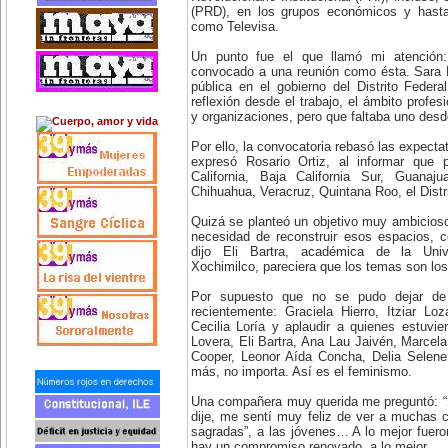
(PRD), en los grupos económicos y hast
como Televisa.
Un punto fue el que llamó mi atención
convocado a una reunión como ésta. Sara 
pública en el gobierno del Distrito Feder
reflexión desde el trabajo, el ámbito profes
y organizaciones, pero que faltaba uno desd
Por ello, la convocatoria rebasó las expecta
expresó Rosario Ortiz, al informar que 
California, Baja California Sur, Guanaj
Chihuahua, Veracruz, Quintana Roo, el Distr
Quizá se planteó un objetivo muy ambicioso,
necesidad de reconstruir esos espacios,
dijo Eli Bartra, académica de la Univ
Xochimilco, pareciera que los temas son lo
Por supuesto que no se pudo dejar de r
recientemente: Graciela Hierro, Itziar L
Cecilia Loría y aplaudir a quienes estuvier
Lovera, Eli Bartra, Ana Lau Jaivén, Marcela
Cooper, Leonor Aída Concha, Delia Selen
más, no importa. Así es el feminismo.
Una compañera muy querida me preguntó: “¿
dije, me sentí muy feliz de ver a muchas 
sagradas”, a las jóvenes… A lo mejor fueron
hay un compromiso renovado, a lo mejor…