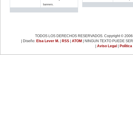
espartaquista junto a Kart
banners.
Liebknecht y Clara Zetkin.
19 de enero:
Muere Françoise Giroud (1916-
2003), destacada figura del
periodismo, las letras y la política
francesa. Fue cofundadora del
semanario 'L’Express'.
22 de enero:
TODOS LOS DERECHOS RESERVADOS. Copyright © 2006-
Día Internacional de la Libertad.
24 de enero:
| Diseño:
Elsa Lever M.
|
RSS
|
ATOM
| NINGUN TEXTO PUEDE SER
Fallece Leona Vicario (1789-
|
Aviso Legal
|
Política
1842), patriota mexicana que tuvo
una importante actuación durante
las guerras de la independencia.
25 de enero:
Nace la escritora inglesa Virginia
Woolf (1882-1941), una de las
figuras más representativas de la
novelística inglesa experimental y
de la narrativa moderna a nivel
mundial.
31 de enero:
Nace Ana Pavlova (1885-1931),
célebre bailarina rusa. Se convirtió
en una leyenda viviente con el
solo 'La muerte del cisne',
coreografía realizada
especialmente para ella por el
famoso coreógrafo Fokine, con
música de Saint-Sans.
EFEMÉRIDES DE