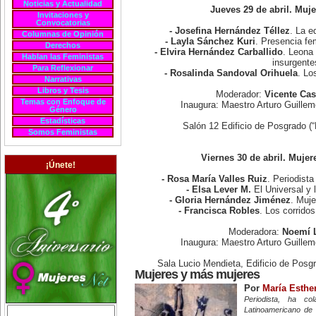
Noticias y Actualidad
Jueves 29 de abril. Muj
Invitaciones y
Convocatorias
- Josefina Hernández Téllez
. La e
Columnas de Opinión
- Layla Sánchez Kuri
. Presencia fe
Derechos
- Elvira Hernández Carballido
. Leona 
Hablan las Feministas
insurgente
Para Reflexionar
- Rosalinda Sandoval Orihuela
. Lo
Narrativas
Libros y Tesis
Moderador:
Vicente Cas
Temas con Enfoque de
Inaugura: Maestro Arturo Guill
Género
Estadísticas
Salón 12 Edificio de Posgrado (
Somos Feministas
Viernes 30 de abril. Mujer
¡Únete!
- Rosa María Valles Ruiz
. Periodista
- Elsa Lever M.
El Universal y 
- Gloria Hernández Jiménez
. Muje
- Francisca Robles
. Los corrido
Moderadora:
Noemí 
Inaugura: Maestro Arturo Guill
Sala Lucio Mendieta, Edificio de Posg
Mujeres y más mujeres
Por
María Esthe
Periodista, ha co
Latinoamericano de