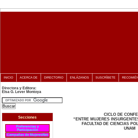
INICIO
ACERCA DE
DIRECTORIO
ENLÁZANOS
SUSCRÍBETE
RECOMIÉ
Directora y Editora:
Elsa G. Lever Montoya
CICLO DE CONF
Secciones
“ENTRE MUJERES INSURGENTE
FACULTAD DE CIENCIAS POL
Preferencias y
UNAM
Participación
Campañas de MujeresNet