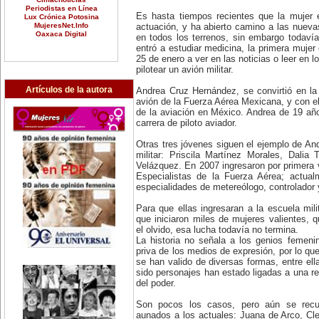
Periodistas en Línea
Es hasta tiempos recientes que la mujer 
Lux Crónica Potosina
MujeresNet.Info
actuación, y ha abierto camino a las nueva
Oaxaca Digital
en todos los terrenos, sin embargo todaví
entró a estudiar medicina, la primera mujer
25 de enero a ver en las noticias o leer en l
pilotear un avión militar.
Artículos de la autora
Andrea Cruz Hernández, se convirtió en la
avión de la Fuerza Aérea Mexicana, y con ell
de la aviación en México. Andrea de 19 año
carrera de piloto aviador.
Otras tres jóvenes siguen el ejemplo de And
militar: Priscila Martínez Morales, Dali
Velázquez. En 2007 ingresaron por primera v
Especialistas de la Fuerza Aérea; actua
especialidades de metereólogo, controlador
Para que ellas ingresaran a la escuela mili
que iniciaron miles de mujeres valientes,
el olvido, esa lucha todavía no termina.
La historia no señala a los genios femen
priva de los medios de expresión, por lo qu
se han valido de diversas formas, entre el
sido personajes han estado ligadas a una re
del poder.
Son pocos los casos, pero aún se recu
aunados a los actuales: Juana de Arco, Cl