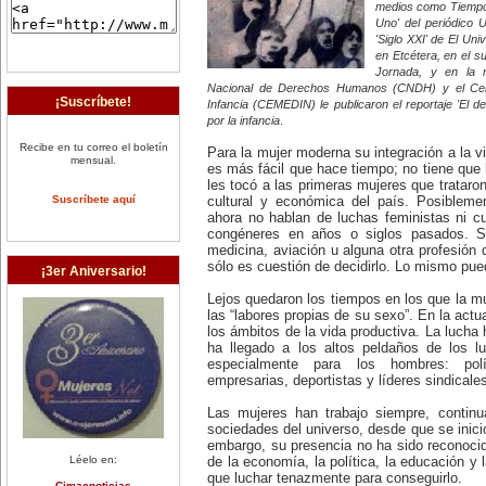
medios como Tiempo, 
Uno' del periódico 
'Siglo XXI' de El Uni
en Etcétera, en el su
Jornada, y en la r
Nacional de Derechos Humanos (CNDH) y el Cen
¡Suscríbete!
Infancia (CEMEDIN) le publicaron el reportaje 'El de
por la infancia
.
Recibe en tu correo el boletín
Para la mujer moderna su integración a la vi
mensual.
es más fácil que hace tiempo; no tiene que
les tocó a las primeras mujeres que trataron
Suscríbete aquí
cultural y económica del país. Posibleme
ahora no hablan de luchas feministas ni c
congéneres en años o siglos pasados. Si 
medicina, aviación u alguna otra profesión 
sólo es cuestión de decidirlo. Lo mismo pue
¡3er Aniversario!
Lejos quedaron los tiempos en los que la m
las “labores propias de su sexo”. En la actu
los ámbitos de la vida productiva. La lucha
ha llegado a los altos peldaños de los l
especialmente para los hombres: polític
empresarias, deportistas y líderes sindicale
Las mujeres han trabajo siempre, contin
sociedades del universo, desde que se inicio
embargo, su presencia no ha sido reconocid
Léelo en:
de la economía, la política, la educación y 
que luchar tenazmente para conseguirlo.
Cimacnoticias