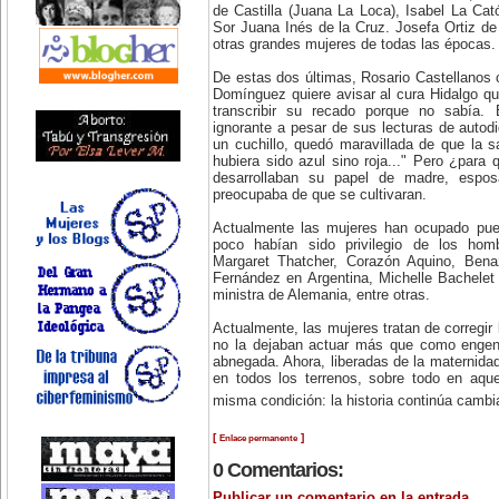
de Castilla (Juana La Loca), Isabel La Ca
Sor Juana Inés de la Cruz. Josefa Ortiz d
otras grandes mujeres de todas las épocas.
De estas dos últimas, Rosario Castellanos
Domínguez quiere avisar al cura Hidalgo q
transcribir su recado porque no sabía. 
ignorante a pesar de sus lecturas de autodi
un cuchillo, quedó maravillada de que la 
hubiera sido azul sino roja..." Pero ¿para 
desarrollaban su papel de madre, espo
preocupaba de que se cultivaran.
Actualmente las mujeres han ocupado pue
poco habían sido privilegio de los homb
Margaret Thatcher, Corazón Aquino, Benaz
Fernández en Argentina, Michelle Bachelet
ministra de Alemania, entre otras.
Actualmente, las mujeres tratan de corregir l
no la dejaban actuar más que como engen
abnegada. Ahora, liberadas de la maternidad
en todos los terrenos, sobre todo en aqu
misma condición: la historia continúa camb
[
]
Enlace permanente
0 Comentarios:
Publicar un comentario en la entrada