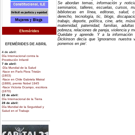
Se abordan temas, información y notici
seminarios, talleres, escuelas, cursos, mae
bibliotecas en línea, editoras, salud, c
derecho, tecnología, tic, blogs, discapac
trabajo, deporte, política, cine, arte, mús
maternidad, paternidad, familias, adult
pobreza, relaciones de pareja, violencia y 
Efemérides
Quédate y aprende. Y a la información
Dickinson decía que 'ignoramos nuestra 
ponemos en pie'.
EFEMÉRIDES DE ABRIL
4 de abril:
Día Internacional contra la
Prostitución Infantil
7 de abril:
-Día Mundial de la Salud
-Nace en París Flora Tristán
(1803)
-Nace en Chile Gabriela Mistral
(1889), premio Nobel 1945
-Nace Victoria Ocampo, escritora
(1870)
22 de abril:
Día Internacional de la Tierra
28 de abril:
Día Mundial de la Seguridad y
Salud en el Trabajo
30 de abril:
Día de la Niña
EFEMÉRIDES DE MARZO
1 de marzo: