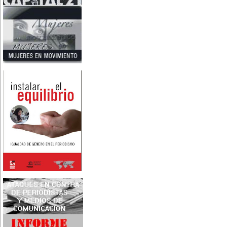
Nace en Santiago, Chile, la
escritora Mercedes Valenzuela
Alvarez (1924-1993), más
conocida como Mercedes
Valdivieso. En 1961 publica 'La
Brecha', considerada como la
primera novela feminista de
Latinoamérica.
4 de marzo:
En México muere Adelina
Zendejas (1909-1993), periodista,
escritora y defensora de los
derechos de las mujeres.
5 de marzo:
En Dijon fallece Gabrielle Suchon
(1703), notable filósofa francesa,
autora del Tratado de la moral y
de la política (1693), la primera
obra explícitamente filosófica
escrita por una mujer en el
mundo.
8 de marzo:
-Día Internacional de la Mujer
-En la ciudad de Melo, Uruguay,
nace Juana Fernández Morales
(1895-1980), poeta conocida
mundialmente como Juana de
Ibarbourou, o 'Juana de América'.
Se la considera una de las figuras
clave de la poesía
hispanoamericana
contemporánea.
14 de marzo:
Nace, en la Ciudad de México,