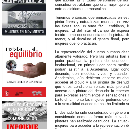
que adorna las virtudes personales de la
Nace en Santiago, Chile, la
considera estrafalario que una mujer quiera
escritora Mercedes Valenzuela
coto decididamente masculino.
Alvarez (1924-1993), más
conocida como Mercedes
Tenemos entonces que enmarcadas en esta s
Valdivieso. En 1961 publica 'La
pintar flores y naturalezas muertas, en vez
Brecha', considerada como la
primera novela feminista de
las flores son un tema fácil, cotidiano, 
Latinoamérica.
mujeres. El delimitar el campo de expres
4 de marzo:
tenido como consecuencia que la pintura d
En México muere Adelina
menor, y al devaluar el género floral, per
Zendejas (1909-1993), periodista,
mujeres que lo practican.
escritora y defensora de los
derechos de las mujeres.
5 de marzo:
La representación del cuerpo humano desn
En Dijon fallece Gabrielle Suchon
altamente valorado. Pero las artistas han e
(1703), notable filósofa francesa,
poder practicar la pintura del desnud
autora del Tratado de la moral y
institucional, en primer lugar hasta medi
de la política (1693), la primera
podían asistir a la Academia, lugar don
obra explícitamente filosófica
desnudo, con modelos vivos; y cuando 
escrita por una mujer en el
Academias, aún debieron esperar mucho
mundo.
8 de marzo:
acceder al dibujo y a la pintura de desn
-Día Internacional de la Mujer
que otros condicionamientos más profund
-En la ciudad de Melo, Uruguay,
acceso a la pintura del desnudo: la represe
nace Juana Fernández Morales
para expresar sentimientos y sensaciones r
(1895-1980), poeta conocida
tanto difícilmente las mujeres podemos ex
mundialmente como Juana de
a la sexualidad cuando se nos ha limitado su
Ibarbourou, o 'Juana de América'.
Se la considera una de las figuras
clave de la poesía
El desnudo ha sido considerado un género 
hispanoamericana
considerado como la forma más elevada d
contemporánea.
pintores han realizado desnudos. La situaci
14 de marzo:
mujeres para acceder a la representación d
Nace, en la Ciudad de México,