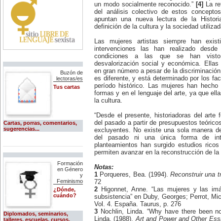
O Globo (Brasil)
un modo socialmente reconocido.”
[4]
La re
-Día Internacional del Enfermo y la
del análisis colectivo de estos concept
Enferma.
Periodismo.com (España)
apuntan una nueva lectura de la Histor
12 de febrero:
Nace Lou Andreas-Salomé (1861-
definición de la cultura y la sociedad utilizad
The Guardian (Gran Bretaña)
1937), filósofa alemana, discípula
de Freud y amiga de Nietzsche.
The New York Times
Las mujeres artistas siempre han exi
Interesada por la historia de las
intervenciones las han realizado desde 
religiones y del arte, la filosofía y
The Times (Gran Bretaña)
condiciones a las que se han visto
la literatura clásica. Fue la única
desvalorización social y económica. Ellas
mujer aceptada en la Sociedad
The Washington Post
Psicoanalítica de Viena. Su
en gran número a pesar de la discriminación.
Buzón de
relación con Nietzsche duró cerca
es diferente, y está determinado por los fa
Revistas de comunicación y
lectoras/es
de 43 años y fue básicamente
periodismo:
período histórico. Las mujeres han hecho 
Tus cartas
platónica. Tuvo una relación
formas y en el lenguaje del arte, ya que ell
pasional con el poeta Rainer
Proceso (México)
la cultura.
María Rilke.
16 de febrero:
Razón y Palabra (ITESM,
“Desde el presente, historiadoras del arte 
Nace, en Nueva York, Susan
México)
Sontag (1933), una de las figuras
del pasado a partir de presupuestos teórico
Cartas, porras, comentarios,
intelectuales de mayor peso de
sugerencias...
Revista Mexicana de
excluyentes. No existe una sola manera d
occidente. Su multifácetica carrera
Comunicación
del pasado ni una única forma de inte
como escritora abarca la novela,
planteamientos han surgido estudios rico
el ensayo y la crítica de arte y
permiten avanzar en la reconstrucción de la 
cine. Es conocida por su activa
disidencia política al convertirse
Formación
en una mordaz opositora del
Notas:
en Género
gobierno de Bush.
1
Porqueres, Bea. (1994).
Reconstruir una t
y
21 de febrero:
Feminismo
72
A los 54 años muere la escritora
2
Higonnet, Anne. “Las mujeres y las imág
¿Dónde,
inglesa Mary Shelley (1797-1851),
cuándo?
subsistencia” en Duby, Georges; Perrot, Miche
autora de 'Frankenstein' o el
Vol. 4. España. Taurus, p. 276
'Moderno Prometeo' (1818),
3
Nochlin, Linda. “Why have there been no
novela clásica del género gótico.
Diplomados, seminarios,
También escribió la novela
Linda. (1988).
Art and Power and Other Es
talleres, escuelas, cursos,