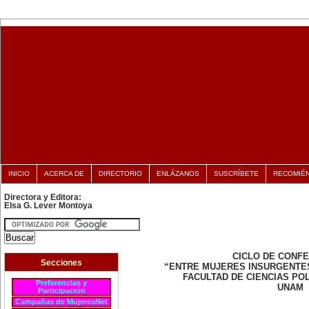
INICIO
ACERCA DE
DIRECTORIO
ENLÁZANOS
SUSCRÍBETE
RECOMIÉ
Directora y Editora:
Elsa G. Lever Montoya
CICLO DE CONF
Secciones
“ENTRE MUJERES INSURGENTE
FACULTAD DE CIENCIAS POL
Preferencias y
UNAM
Participación
Campañas de MujeresNet