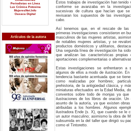
Estos trabajos de investigación han tenido 
Periodistas en Línea
conforme se avanzaba en la investigac
Lux Crónica Potosina
MujeresNet.Info
sucesivas de cultura que hacían que se 
Oaxaca Digital
revisaran los supuestos de las investiga
cabo.
Así tenemos que, en el rescate de las m
primeras investigaciones consistieron en bu
Artículos de la autora
masculinos de las mujeres artistas, asimism
de notables mujeres artistas, y se revaloró
productos domésticos y utilitarios, destaca
Una segunda línea de investigación ha sid
que analizan las características propia
aportaciones complementarias o alternativa
Estas investigaciones se enfrentaron a 
algunos de ellos a modo de ilustración. En
tendencia bastante acentuada que se tiene
como realizadas por hombres; particu
prehistoria, de la antigüedad clásica, y más
miniaturas efectuados en la Edad Media, don
conventos sobre todo de monjas ya que e
ilustraciones de los libros de oración. U
asunto de la autoría, ya que existen obra
atribuidas a los hombres. Algunos ejempl
ilustradora Ende (s. X), que cuando se le ci
un autor masculino; asimismo la obra de M
subsumida en la del taller que dirigió su p
como el Tintoretto.