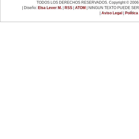
TODOS LOS DERECHOS RESERVADOS. Copyright © 2006-
DICIEMBRE
| Diseño:
Elsa Lever M.
|
RSS
|
ATOM
| NINGUN TEXTO PUEDE SER
1 de diciembre:
|
Aviso Legal
|
Política
Día Internacional de Lucha contra
el Sida.
2 de diciembre:
Día Internacional para la Abolición
de la Esclavitud.
3 de diciembre:
-Muere la pintora mexicana María
Izquierdo (1955).
-Día Internacional de las Personas
con Discapacidad.
5 de diciembre:
Día Internacional del Voluntariado.
10 de diciembre:
Día Internacional de los Derechos
Humanos.
12 de diciembre:
Día de la Virgen de Guadalupe.
16 de diciembre:
Nace en Toluca, estado de México
(1909) la periodista Adelina
Zendejas.
18 de diciembre:
Día Internacional del y la
Migrante.
19 de diciembre:
Secuestro de Alaíde Foppa, una
de las fundadoras de la revista
'Fem' (1980).
27 de diciembre:
Fallece Concha Michel (1899).
28 de diciembre: