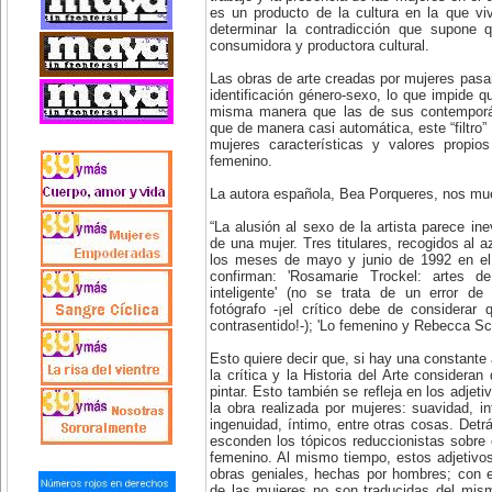
es un producto de la cultura en la que vi
determinar la contradicción que supone 
consumidora y productora cultural.
Las obras de arte creadas por mujeres pasan p
identificación género-sexo, lo que impide q
misma manera que las de sus contempor
que de manera casi automática, este “filtro
mujeres características y valores propios
femenino.
La autora española, Bea Porqueres, nos mue
“La alusión al sexo de la artista parece in
de una mujer. Tres titulares, recogidos al 
los meses de mayo y junio de 1992 en el 
confirman: 'Rosamarie Trockel: artes de
inteligente' (no se trata de un error de 
fotógrafo -¡el crítico debe de considerar 
contrasentido!-); 'Lo femenino y Rebecca Sc
Esto quiere decir que, si hay una constante 
la crítica y la Historia del Arte considera
pintar. Esto también se refleja en los adjet
la obra realizada por mujeres: suavidad, int
ingenuidad, íntimo, entre otras cosas. Detr
esconden los tópicos reduccionistas sobre e
femenino. Al mismo tiempo, estos adjetivos 
obras geniales, hechas por hombres; con 
de las mujeres no son traducidas del mis