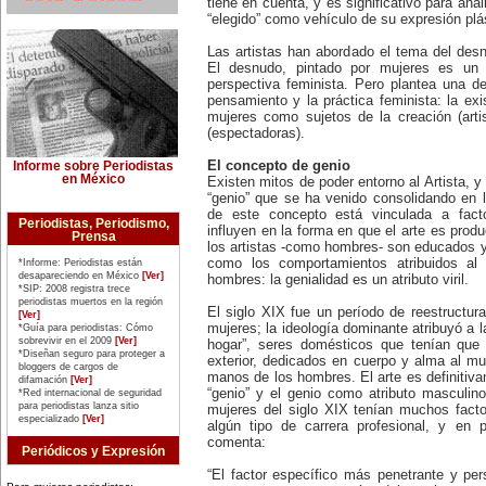
tiene en cuenta, y es significativo para ana
Matilde Montoya (1857-1938). Fue
“elegido” como vehículo de su expresión plá
la primera mujer que recibió el
título de médica cirujana en 1887.
16 de marzo:
Las artistas han abordado el tema del des
La pacifista estadounidense
El desnudo, pintado por mujeres es un
Rachel Corrie es arrollada (2003)
perspectiva feminista. Pero plantea una d
por una excavadora militar en
pensamiento y la práctica feminista: la ex
Gaza, cuando actuaba como
mujeres como sujetos de la creación (arti
'escudo humano' para impedir la
demolición de la casa de un
(espectadoras).
médico de la localidad de Rafah.
19 de marzo:
El concepto de genio
Informe sobre Periodistas
La Alta Comisionada para los
en México
Existen mitos de poder entorno al Artista, y
Derechos Humanos de Naciones
“genio” que se ha venido consolidando en l
Unidas, Mary Robinson, anuncia
de este concepto está vinculada a fac
su retiro del cargo (2002), luego
Periodistas, Periodismo,
influyen en la forma en que el arte es produ
de conocerse las presiones del
Prensa
gobierno de Estados Unidos para
los artistas -como hombres- son educados 
que dejara el cargo, por
como los comportamientos atribuidos al 
*Informe: Periodistas están
considerarla una persona
desapareciendo en México
[Ver]
hombres: la genialidad es un atributo viril.
'molesta' para sus intereses.
*SIP: 2008 registra trece
20 de marzo:
periodistas muertos en la región
El siglo XIX fue un período de reestructu
La escritora estadounidense
[Ver]
mujeres; la ideología dominante atribuyó a l
*Guía para periodistas: Cómo
Harriet Beecher-Stowe (1811-
sobrevivir en el 2009
[Ver]
1896), publica 'La Cabaña del Tío
hogar”, seres domésticos que tenían que
*Diseñan seguro para proteger a
Tom' (1852), novela que se
exterior, dedicados en cuerpo y alma al mu
bloggers de cargos de
convierte en el manifiesto
manos de los hombres. El arte es definitiv
difamación
[Ver]
antiesclavista de su época.
“genio” y el genio como atributo masculin
*Red internacional de seguridad
21 de marzo:
para periodistas lanza sitio
mujeres del siglo XIX tenían muchos facto
Día Internacional de la Eliminación
especializado
[Ver]
algún tipo de carrera profesional, y en pa
de la Discriminación Racial.
comenta:
23 de marzo:
Periódicos y Expresión
Nace en Iquique, Chile, Elena
Caffarena (1903-2003), figura
“El factor específico más penetrante y pers
emblemática del feminismo