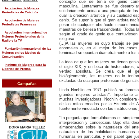
Para mujeres periodistas:
concepto que se tenía del genio como
chileno.
masculina. Lentamente se fue desarrolla
28 de marzo:
Asociación de Mujeres
solidariamente unida a una jerarquía de las
-Nace Teresa de Ávila (1515-
Periodistas de Cataluña
cual la creación artística y su cualidad es
1582), conocida como Santa
Teresa de Jesús, y una de las
genio. Se suponía que el gran artista nacía
Asociación de Mujeres
grandes místicas de su época.
pesar de cualquier obstáculo circunstanc
Periodistas Francesas
-En 1915 Emma Goldman (1869-
maestras de belleza trascendental. Todas la
1940), anarquista rusa, es
Asociación Internacional de
según el grado de genio que contuviesen. 
arrestada en Estados Unidos por
Mujeres Profesionales de la
religiosa.
explicar a una audiencia sobre el
Radio y la TV
(…)A las mujeres en cuyo trabajo se perc
uso de los métodos
anormales o, en el mejor de los casos,
anticonceptivos. Fue considerada
Fundación Internacional de las
por el director de FBI, Edgar
feminidad se oponían diametralmente a los 
Mujeres en los Medios de
Hoover, 'la mujer más peligrosa de
Comunicación
América', ordenando su expulsión
La idea de que las mujeres no tienen genio
del país.
Instituto de Mujeres para la
el siglo XIX, y en boca de historiadores, cr
30 de marzo:
Libertad de Prensa
verdad absoluta. Se creía que el ge
-Día Internacional de las
biológicamente, las mujeres no lo tenía
Empleadas del Hogar.
Fundación Internacional de las
-En 2003 Doce calles de un sector
excluidas de cualquier pretensión de geniali
Mujeres en los Medios de
Campañas
urbano de Santo Domingo son
Comunicación
bautizadas con los nombres de 12
Linda Nochlin en 1971 publicó su famoso
mujeres que tuvieron una
Federaciones y organizaciones de
grandes mujeres artistas?”. Importante ar
actuación en el campo de la
prensa en general:
muchas investigadoras. Nochlin considera 
enseñanza, las letras, artes y en
de los mitos creados por la Historia del 
la causa de los derechos de las
Agencia de Noticias de México
fuertemente vinculada con las instituciones
mujeres.
(Notimex)
31 de marzo:
Día Mundial del Agua.
Agencia Latinoamericana de
“La pregunta que formulábamos es simplemen
Información (Alai)
interpretación y concepción. Bajo ella de
EFEMÉRIDES DE FEBRERO
almacenadas sobre la naturaleza del art
DORA MARIA TELLEZ
4 de febrero:
Federación Internacional de
naturaleza de las habilidades humanas 
-Se suicida Violeta Parra (1917-
Periodistas (IFJ)
humanas en particular, y del papel que ju
1967), cantautora, recopiladora