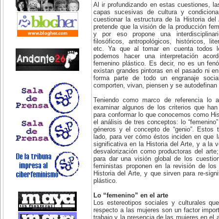
Al ir profundizando en estas cuestiones, la
capas sucesivas de cultura y condicion
cuestionar la estructura de la Historia del 
pretende que la visión de la producción fem
y por eso propone una interdisciplina
filosóficos, antropológicos, históricos, lit
etc. Ya que al tomar en cuenta todos lo
podemos hacer una interpretación acor
femenino plástico. Es decir, no es un fe
existan grandes pintoras en el pasado ni en
forma parte de todo un engranaje soci
comporten, vivan, piensen y se autodefinan 
Teniendo como marco de referencia lo a
examinar algunos de los criterios que han 
para conformar lo que conocemos como Hist
el análisis de tres conceptos: lo “femenino” 
géneros y el concepto de “genio”. Estos 
lado, para ver cómo éstos inciden en que 
significativa en la Historia del Arte, y a l
desvalorización como productoras del arte;
para dar una visión global de los cuestio
feministas proponen en la revisión de los 
Historia del Arte, y que sirven para re-sign
plástico.
Lo “femenino” en el arte
Los estereotipos sociales y culturales q
respecto a las mujeres son un factor impor
trabajo y la presencia de las mujeres en el a