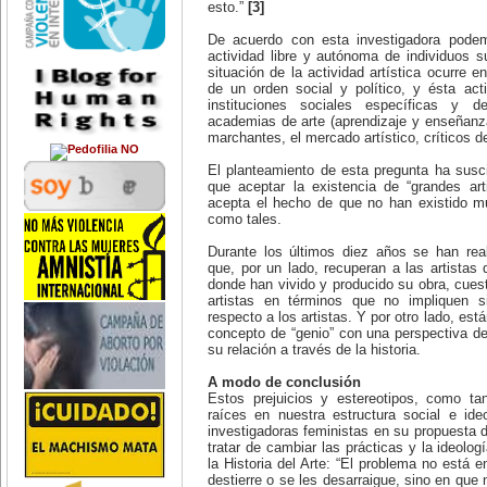
del folklore y artista plástica
esto.”
[3]
Fundación Nuevo Periodismo
chilena, y una de las figuras más
Iberoamericano (FNPI)
relevantes de la cultura
De acuerdo con esta investigadora podem
latinoamericana. Autora de un
Red de Periodistas
actividad libre y autónoma de individuos 
centenar de canciones, donde
Internacionales (IJNET)
situación de la actividad artística ocurre 
destaca 'Gracias a la Vida'.
de un orden social y político, y ésta ac
-Día Mundial contra el Cáncer.
Noticias Inter Press Service
instituciones sociales específicas y 
5 de febrero:
(IPS)
Día de la Promulgación de la
academias de arte (aprendizaje y enseñanza
Constitución Mexicana.
Diarios del mundo:
marchantes, el mercado artístico, críticos de
6 de febrero:
Día contra la Mutilación Genital
Clarín (Argentina)
El planteamiento de esta pregunta ha susc
Femenina (Ablación).
que aceptar la existencia de “grandes art
7 de febrero:
Corriere della Sera (Italia)
acepta el hecho de que no han existido m
La inglesa Ellen McArthur da la
vuelta al mundo en velero en 72
como tales.
Chasqui. Revista
días, 14 horas, rompiendo récord
Latinoamericana de
mundial (2005).
Comunicación
Durante los últimos diez años se han real
10 de febrero:
que, por un lado, recuperan a las artistas 
A la edad de 30 años se suicida la
Editor and Publisher
donde han vivido y producido su obra, cuest
poeta y novelista estadounidense
artistas en términos que no impliquen si
Silvia Plath (1932-1963), una de
El País (España)
respecto a los artistas. Y por otro lado, está
las figuras más relevantes del
panorama literario de Estados
concepto de “genio” con una perspectiva d
El Universal (México)
Unidos. La esclavitud de la
su relación a través de la historia.
condición femenina y la pasión de
Excélsior (México)
la inspiración poética, fueron
A modo de conclusión
temas recurrentes en su escritura.
Intercambio Internacional por
Estos prejuicios y estereotipos, como ta
11 de febrero:
la Libertad de Expresión (IFEX)
raíces en nuestra estructura social e ideo
Antonieta Rivas Mercado (1900-
1931), escritora y destacada
investigadoras feministas en su propuesta d
La Jornada (México)
promotora cultural mexicana, pone
tratar de cambiar las prácticas y la ideolo
fin a su vida. Su nombre está
Le Monde (Francia)
la Historia del Arte: “El problema no está e
ligado a una época de
destierre o se les desarraigue, sino en qu
efervescencia política y cultural.