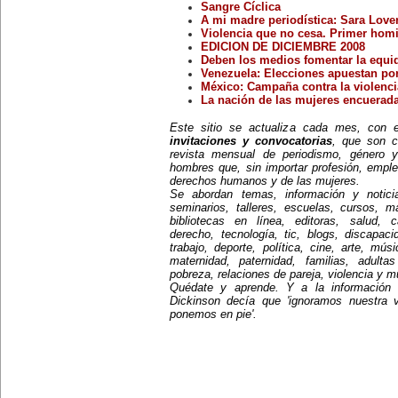
Sangre Cíclica
fotógrafa italiana Tina Modotti
A mi madre periodística: Sara Love
(1896-1942).
Violencia que no cesa. Primer homi
8 de enero:
Fallece la escritora española
EDICION DE DICIEMBRE 2008
Carmen Conde (1907-1996). Fue
Deben los medios fomentar la equi
la primera mujer que ingresó a la
Venezuela: Elecciones apuestan por
Real Academia de la Lengua,
México: Campaña contra la violencia
sentando un precedente en la
La nación de las mujeres encuerad
historia de las letras españolas.
9 de enero:
-Nace Simone de Beauvoir (1908-
Este sitio se actualiza cada mes, con
1986), escritora, filósofa y
invitaciones y convocatorias
, que son c
feminista, autora de 'El Segundo
revista mensual de periodismo, género y
Sexo'.Es considerada una de las
hombres que, sin importar profesión, emple
figuras más emblemáticas del
derechos humanos y de las mujeres.
feminismo contemporáneo.
Se abordan temas, información y notici
-Muere Gabriela Mistral (1889-
1957), poeta y escritora chilena.
seminarios, talleres, escuelas, cursos, mae
Es la única escritora
bibliotecas en línea, editoras, salud, c
latinoamericana que ha recibido el
derecho, tecnología, tic, blogs, discapac
Premio Nobel de Literatura,
trabajo, deporte, política, cine, arte, mús
galardón que obtuvo en 1945.
maternidad, paternidad, familias, adult
13 de enero:
pobreza, relaciones de pareja, violencia y 
En Yucatán, México, se inicia el I
Quédate y aprende. Y a la información
Congreso Feminista Nacional,
convocado por el general
Dickinson decía que 'ignoramos nuestra 
Salvador Alvarado, gobernador de
ponemos en pie'.
este estado (1916).
15 de enero:
Rosa Luxemburgo (1870-1919),
revolucionaria alemana de origen
polaco, es asesinada por la
policía. Periodista y escritora,
fundó el movimiento revolucionario