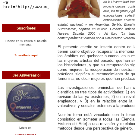
de la Universidad Ve
imparte cursos, confe
arte, las mujeres y g
exposiciones colec
exposiciones colectiv
estatal, nacional, y en Argentina, Serbia, Esp
¡Suscríbete!
Surrealismo”, capítulo en el libro "Creación artíst
Narcea. España. 2000 y del libro “La imag
contemporáneas” editado por la Universidad Veracr
Recibe en tu correo el boletín
mensual.
El presente escrito se inserta dentro de 
tienen como objetivo recuperar la memoria
Suscríbete aquí
los ámbitos del quehacer humano; en nues
las mujeres artistas del pasado, que han s
los historiadores, y que su recuperación sig
como mujeres, la recuperación de nuestra 
prácticos significa el reconocimiento de qu
¡3er Aniversario!
femenina, es decir mujeres que han producido
Las investigaciones feministas se han c
científica en tres tipos de actividades: 1) e
revisión de las ya existentes; 2) en la rev
empleados, y 3) en la relación entre la 
valorativos y sociales externos a la producci
Nuestro tema está vinculado con la terce
consistido en someter a todas las Ciencia
Historia del Arte) a una re-visión y re-elab
Léelo en:
métodos desde una perspectiva de género.
Cimacnoticias