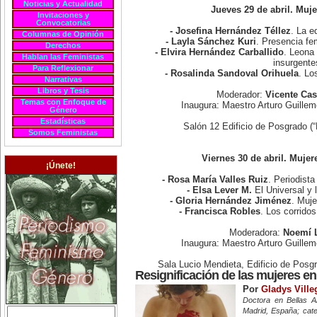
Noticias y Actualidad
Jueves 29 de abril. Muj
Invitaciones y
Convocatorias
- Josefina Hernández Téllez
. La e
Columnas de Opinión
- Layla Sánchez Kuri
. Presencia fe
Derechos
- Elvira Hernández Carballido
. Leona 
Hablan las Feministas
insurgente
Para Reflexionar
- Rosalinda Sandoval Orihuela
. Lo
Narrativas
Libros y Tesis
Moderador:
Vicente Cas
Temas con Enfoque de
Inaugura: Maestro Arturo Guill
Género
Estadísticas
Salón 12 Edificio de Posgrado (
Somos Feministas
Viernes 30 de abril. Mujer
¡Únete!
- Rosa María Valles Ruiz
. Periodista
- Elsa Lever M.
El Universal y 
- Gloria Hernández Jiménez
. Muje
- Francisca Robles
. Los corrido
Moderadora:
Noemí 
Inaugura: Maestro Arturo Guill
Sala Lucio Mendieta, Edificio de Posg
Resignificación de las mujeres en 
Por
Gladys Ville
Doctora en Bellas A
Madrid, España; cate