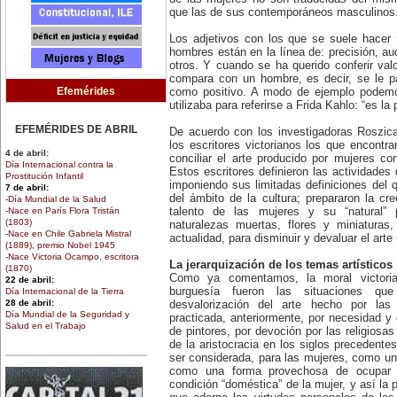
que las de sus contemporáneos masculinos
Los adjetivos con los que se suele hacer 
hombres están en la línea de: precisión, aud
otros. Y cuando se ha querido conferir valo
compara con un hombre, es decir, se le p
Efemérides
como positivo. A modo de ejemplo podemos
utilizaba para referirse a Frida Kahlo: “es l
EFEMÉRIDES DE ABRIL
De acuerdo con los investigadoras Roszica
los escritores victorianos los que encontr
4 de abril:
conciliar el arte producido por mujeres con
Día Internacional contra la
Estos escritores definieron las actividades
Prostitución Infantil
imponiendo sus limitadas definiciones del
7 de abril:
del ámbito de la cultura; prepararon la cre
-Día Mundial de la Salud
-Nace en París Flora Tristán
talento de las mujeres y su “natural” p
(1803)
naturalezas muertas, flores y miniaturas
-Nace en Chile Gabriela Mistral
actualidad, para disminuir y devaluar el arte
(1889), premio Nobel 1945
-Nace Victoria Ocampo, escritora
La jerarquización de los temas artísticos
(1870)
Como ya comentamos, la moral victori
22 de abril:
burguesía fueron las situaciones qu
Día Internacional de la Tierra
28 de abril:
desvalorización del arte hecho por las
Día Mundial de la Seguridad y
practicada, anteriormente, por necesidad y 
Salud en el Trabajo
de pintores, por devoción por las religiosa
30 de abril:
de la aristocracia en los siglos precedentes
Día de la Niña
ser considerada, para las mujeres, como una
como una forma provechosa de ocupar s
EFEMÉRIDES DE MARZO
condición “doméstica” de la mujer, y así la 
1 de marzo: