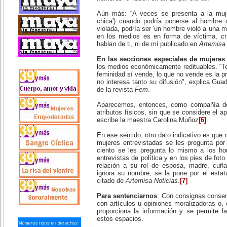
Aún más: “A veces se presenta a la muje
chica') cuando podría ponerse al hombre 
violada, podría ser 'un hombre violó a una 
en los medios es en forma de víctima, crí
hablan de ti, ni de mi publicado en
Artemisa 
En las secciones especiales de mujeres
los medios económicamente redituables. “T
feminidad sí vende, lo que no vende es la p
no interesa tanto su difusión", explica Gua
de la revista
Fem
.
Aparecemos, entonces, como compañía d
atributos físicos, sin que se considere el a
escribe la maestra Carolina Muñoz
[6]
.
En ese sentido, otro dato indicativo es que 
mujeres entrevistadas se les pregunta por 
ciento se les pregunta lo mismo a los h
entrevistas de política y en los pies de fo
relación a su rol de esposa, madre, cuñ
ignora su nombre, se la pone por el estatu
citado de
Artemisa Noticias
.
[7]
Para sentenciarnos
: Con consignas conser
con artículos u opiniones moralizadoras o, 
proporciona la información y se permite 
estos espacios.