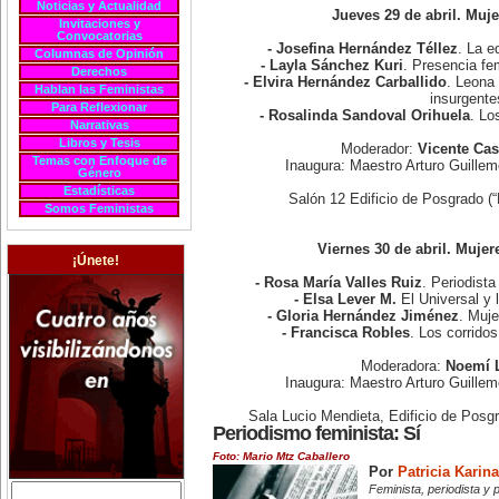
Noticias y Actualidad
Jueves 29 de abril. Muj
Invitaciones y
Convocatorias
- Josefina Hernández Téllez
. La e
Columnas de Opinión
- Layla Sánchez Kuri
. Presencia fe
Derechos
- Elvira Hernández Carballido
. Leona 
Hablan las Feministas
insurgente
Para Reflexionar
- Rosalinda Sandoval Orihuela
. Lo
Narrativas
Libros y Tesis
Moderador:
Vicente Cas
Temas con Enfoque de
Inaugura: Maestro Arturo Guill
Género
Estadísticas
Salón 12 Edificio de Posgrado (
Somos Feministas
Viernes 30 de abril. Mujer
¡Únete!
- Rosa María Valles Ruiz
. Periodista
- Elsa Lever M.
El Universal y 
- Gloria Hernández Jiménez
. Muje
- Francisca Robles
. Los corrido
Moderadora:
Noemí 
Inaugura: Maestro Arturo Guill
Sala Lucio Mendieta, Edificio de Posg
Periodismo feminista: Sí
Foto: Mario Mtz Caballero
Por
Patricia Karin
Feminista, periodista y 