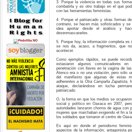
del folklore y artista plástica
3. Porque la violencia en todas sus forma
Fundación Nuevo Periodismo
chilena, y una de las figuras más
combatirla y es otro trabajo en el que po
Iberoamericano (FNPI)
relevantes de la cultura
con las herramientas feministas.
latinoamericana. Autora de un
Red de Periodistas
centenar de canciones, donde
Internacionales (IJNET)
4. Porque el patriarcado y otras formas d
destaca 'Gracias a la Vida'.
contrario, se hacen más sofisticados y se
-Día Mundial contra el Cáncer.
Noticias Inter Press Service
idea aportar desde el análisis y hac
5 de febrero:
(IPS)
Día de la Promulgación de la
desenmascararles.
Constitución Mexicana.
Diarios del mundo:
6 de febrero:
5. Porque hoy, la información completa es s
Día contra la Mutilación Genital
Clarín (Argentina)
se nos da, acaso, a fragmentos, que no
Femenina (Ablación).
acontecer.
7 de febrero:
Corriere della Sera (Italia)
La inglesa Ellen McArthur da la
vuelta al mundo en velero en 72
Como ejemplos rápidos, se puede recor
Chasqui. Revista
días, 14 horas, rompiendo récord
extasiaron algunos comunicadores en
Latinoamericana de
mundial (2005).
Comunicación
penetración con llaves en la vagina de la
10 de febrero:
Atenco era o no una violación, pero sólo u
A la edad de 30 años se suicida la
Editor and Publisher
del manifiesto que algunas de estas m
poeta y novelista estadounidense
adherentes a la Otra Campaña Zapatista
, 
Silvia Plath (1932-1963), una de
El País (España)
ataque, declarándose en lucha permane
las figuras más relevantes del
panorama literario de Estados
patriarcado.
El Universal (México)
Unidos. La esclavitud de la
condición femenina y la pasión de
Excélsior (México)
O, la forma en que los medios se ocuparon d
la inspiración poética, fueron
social y político en Oaxaca en 2007, per
temas recurrentes en su escritura.
Intercambio Internacional por
autoridades lanzaron chorros de agua con p
11 de febrero:
la Libertad de Expresión (IFEX)
mujeres que marchaban exigiendo el fin a la
Antonieta Rivas Mercado (1900-
1931), escritora y destacada
los soldados que tomaron el centro de Oaxa
La Jornada (México)
promotora cultural mexicana, pone
fin a su vida. Su nombre está
Le Monde (Francia)
Es aquí en donde el periodismo feminist
ligado a una época de
aspectos de la información; antagonista por 
efervescencia política y cultural.