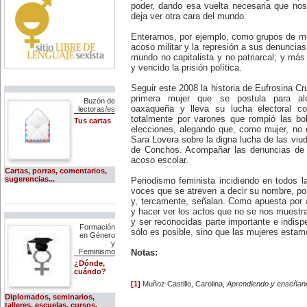
O Globo (Brasil)
poder, dando esa vuelta necesaria que no
-Día Internacional del Enfermo y la
deja ver otra cara del mundo.
Enferma.
Periodismo.com (España)
12 de febrero:
Nace Lou Andreas-Salomé (1861-
Enterarnos, por ejemplo, como grupos de m
The Guardian (Gran Bretaña)
1937), filósofa alemana, discípula
acoso militar y la represión a sus denuncia
de Freud y amiga de Nietzsche.
The New York Times
mundo no capitalista y no patriarcal; y más
Interesada por la historia de las
y vencido la prisión política.
religiones y del arte, la filosofía y
The Times (Gran Bretaña)
la literatura clásica. Fue la única
Seguir este 2008 la historia de Eufrosina Cr
mujer aceptada en la Sociedad
The Washington Post
Psicoanalítica de Viena. Su
primera mujer que se postula para alc
Buzón de
relación con Nietzsche duró cerca
oaxaqueña y lleva su lucha electoral con
Revistas de comunicación y
lectoras/es
de 43 años y fue básicamente
periodismo:
totalmente por varones que rompió las bo
Tus cartas
platónica. Tuvo una relación
elecciones, alegando que, como mujer, no 
pasional con el poeta Rainer
Proceso (México)
Sara Lovera sobre la digna lucha de las viud
María Rilke.
de Conchos. Acompañar las denuncias de 
16 de febrero:
Razón y Palabra (ITESM,
acoso escolar.
Nace, en Nueva York, Susan
México)
Sontag (1933), una de las figuras
Cartas, porras, comentarios,
intelectuales de mayor peso de
sugerencias...
Revista Mexicana de
Periodismo feminista incidiendo en todos l
occidente. Su multifácetica carrera
Comunicación
voces que se atreven a decir su nombre, por
como escritora abarca la novela,
y, tercamente, señalan. Como apuesta por a
el ensayo y la crítica de arte y
y hacer ver los actos que no se nos muestra
cine. Es conocida por su activa
y ser reconocidas parte importante e indis
disidencia política al convertirse
Formación
en una mordaz opositora del
sólo es posible, sino que las mujeres estam
en Género
gobierno de Bush.
y
21 de febrero:
Feminismo
Notas:
A los 54 años muere la escritora
¿Dónde,
inglesa Mary Shelley (1797-1851),
cuándo?
autora de 'Frankenstein' o el
[1]
Muñoz Castillo, Carolina,
Aprendiendo y enseñand
'Moderno Prometeo' (1818),
novela clásica del género gótico.
Diplomados, seminarios,
También escribió la novela
talleres, escuelas, cursos,