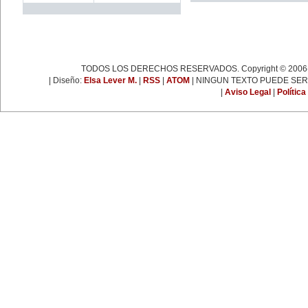
Nace Elvira Vargas Rivero (1908).
EFEMÉRIDES DE
NOVIEMBRE
1 de noviembre:
TODOS LOS DERECHOS RESERVADOS. Copyright © 2006-
Día de Todos los Santos.
| Diseño:
Elsa Lever M.
|
RSS
|
ATOM
| NINGUN TEXTO PUEDE SER
2 de noviembre:
-Día de Muertos.
|
Aviso Legal
|
Política
-Nace en México Luisa Josefina
Hernández Lavalle (1928),
destacada dramaturga y novelista,
Premio Nacional de Ciencias y
Artes 2002.
3 de noviembre:
En Francia, Olympe de Gouges
(1748-1793) es condenada a
morir en la guillotina por 'traidora a
la revolución'.
7 de noviembre:
Nace en Varsovia Marie
Slodowska Curie (1867-1934).
Cientí­fica de vocación, estudió en
la Sorbona de Parí­s. Fue la
primera mujer que recibió el
Premio Nobel de Fí­sica en 1903,
que compartió con su marido
Pierre Curie y con el francés H.
Becquerel. Fue la primera mujer
en ser aceptada como profesora
en la Sorbona. En 1911 recibe el
Premio Nobel de Quí­mica por el
descubrimiento de los elementos