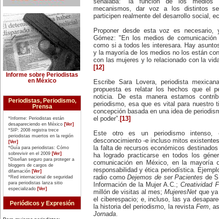
señalaba: “la función de los medios
Matilde Montoya (1857-1938). Fue
mecanismos, dar voz a los distintos s
la primera mujer que recibió el
título de médica cirujana en 1887.
participen realmente del desarrollo social, e
16 de marzo:
La pacifista estadounidense
Proponer desde esta voz es necesario, y
Rachel Corrie es arrollada (2003)
Gómez: "En los medios de comunicación s
por una excavadora militar en
como si a todos les interesara. Hay asunto
Gaza, cuando actuaba como
y la mayoría de los medios no los están con
'escudo humano' para impedir la
demolición de la casa de un
con las mujeres y lo relacionado con la vid
médico de la localidad de Rafah.
[12]
19 de marzo:
Informe sobre Periodistas
La Alta Comisionada para los
en México
Escribe Sara Lovera, periodista mexican
Derechos Humanos de Naciones
propuesta es relatar los hechos que el pe
Unidas, Mary Robinson, anuncia
noticia. De esta manera estamos contrib
su retiro del cargo (2002), luego
Periodistas, Periodismo,
periodismo, esa que es vital para nuestro 
de conocerse las presiones del
Prensa
gobierno de Estados Unidos para
concepción basada en una idea de periodis
que dejara el cargo, por
el poder”.
[13]
*Informe: Periodistas están
considerarla una persona
desapareciendo en México
[Ver]
'molesta' para sus intereses.
*SIP: 2008 registra trece
Este otro es un periodismo intenso, e
20 de marzo:
periodistas muertos en la región
desconocimiento -e incluso mitos existente
La escritora estadounidense
[Ver]
la falta de recursos económicos destinados 
*Guía para periodistas: Cómo
Harriet Beecher-Stowe (1811-
sobrevivir en el 2009
[Ver]
1896), publica 'La Cabaña del Tío
ha logrado practicarse en todos los gén
*Diseñan seguro para proteger a
Tom' (1852), novela que se
comunicación en México, en la mayoría d
bloggers de cargos de
convierte en el manifiesto
responsabilidad y ética periodística. Ejemp
difamación
[Ver]
antiesclavista de su época.
radio como
Dejemos de ser Pacientes
de S
*Red internacional de seguridad
21 de marzo:
para periodistas lanza sitio
Información de la Mujer A.C.;
Creatividad 
Día Internacional de la Eliminación
especializado
[Ver]
millón de visitas al mes;
MujeresNet
que ya 
de la Discriminación Racial.
el ciberespacio; e, incluso, las ya desapare
23 de marzo:
Periódicos y Expresión
Nace en Iquique, Chile, Elena
la historia del periodismo, la revista
Fem
, a
Caffarena (1903-2003), figura
Jornada
.
emblemática del feminismo