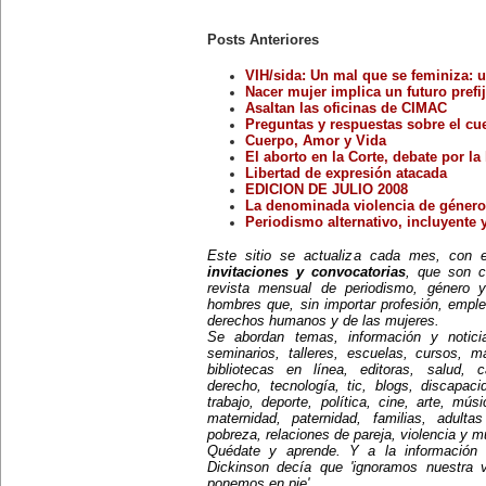
espartaquista junto a Kart
Liebknecht y Clara Zetkin.
19 de enero:
Posts Anteriores
Muere Françoise Giroud (1916-
2003), destacada figura del
VIH/sida: Un mal que se feminiza: u
periodismo, las letras y la política
francesa. Fue cofundadora del
Nacer mujer implica un futuro prefi
semanario 'L’Express'.
Asaltan las oficinas de CIMAC
22 de enero:
Preguntas y respuestas sobre el c
Día Internacional de la Libertad.
Cuerpo, Amor y Vida
24 de enero:
El aborto en la Corte, debate por la l
Fallece Leona Vicario (1789-
Libertad de expresión atacada
1842), patriota mexicana que tuvo
EDICION DE JULIO 2008
una importante actuación durante
las guerras de la independencia.
La denominada violencia de género 
25 de enero:
Periodismo alternativo, incluyente 
Nace la escritora inglesa Virginia
Woolf (1882-1941), una de las
Este sitio se actualiza cada mes, con
figuras más representativas de la
invitaciones y convocatorias
, que son c
novelística inglesa experimental y
revista mensual de periodismo, género y
de la narrativa moderna a nivel
mundial.
hombres que, sin importar profesión, emple
31 de enero:
derechos humanos y de las mujeres.
Nace Ana Pavlova (1885-1931),
Se abordan temas, información y notici
célebre bailarina rusa. Se convirtió
seminarios, talleres, escuelas, cursos, mae
en una leyenda viviente con el
bibliotecas en línea, editoras, salud, c
solo 'La muerte del cisne',
derecho, tecnología, tic, blogs, discapac
coreografía realizada
especialmente para ella por el
trabajo, deporte, política, cine, arte, mús
famoso coreógrafo Fokine, con
maternidad, paternidad, familias, adult
música de Saint-Sans.
pobreza, relaciones de pareja, violencia y 
Quédate y aprende. Y a la información
Dickinson decía que 'ignoramos nuestra 
EFEMÉRIDES DE
ponemos en pie'.