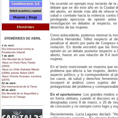
Ha ocurrido un ejemplo muy reciente de la a
debate que se dio este año en la Ciudad d
del aborto, en donde más allá de ofrecer in
salud o combate hacia la violencia contra
privilegiado ejercicios de opinión ant
investigación en debates al respecto, no
Efemérides
derechos de las mujeres.
Como antecedente, podemos retomar la inve
EFEMÉRIDES DE ABRIL
Josefina Hernández Téllez respecto al deb
penalizar el aborto por parte de Congreso
4 de abril:
violación. En donde encontró que las fir
Día Internacional contra la
opinión en un debate posterior respecto a l
Prostitución Infantil
aborto, fueron en una relación de 8.4 te
7 de abril:
mujeres.
-Día Mundial de la Salud
-Nace en París Flora Tristán
(1803)
En el texto mencionado se muestra que exi
-Nace en Chile Gabriela Mistral
problema que afecta a las mujeres, dentro d
(1889), premio Nobel 1945
aspecto político, y lo correspondiente al p
-Nace Victoria Ocampo, escritora
los casos, de salud y derechos femeninos.
(1870)
incorporó el análisis como sujetos de
22 de abril:
protagonistas del problema y corresponsabl
Día Internacional de la Tierra
28 de abril:
Día Mundial de la Seguridad y
En el oportunismo
: Los grandes medios s
Salud en el Trabajo
en forma utilitaria, cuando el discurso es 
30 de abril:
designadas como 8 de marzo, o 25 de novi
Día de la Niña
de concesión y no siempre como logro y esp
EFEMÉRIDES DE MARZO
Recientemente, Lucía Lagunes declaró: “Ho
1 de marzo: