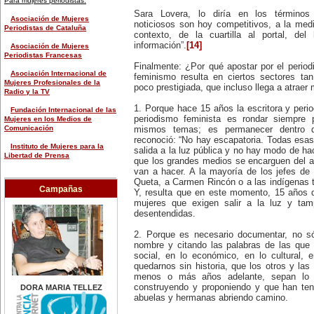
Para mujeres periodistas:
chileno.
Sara Lovera, lo diría en los términos 
28 de marzo:
Asociación de Mujeres
noticiosos son hoy competitivos, a la med
-Nace Teresa de Ávila (1515-
Periodistas de Cataluña
contexto, de la cuartilla al portal, del
1582), conocida como Santa
Teresa de Jesús, y una de las
información”.
[14]
Asociación de Mujeres
grandes místicas de su época.
Periodistas Francesas
-En 1915 Emma Goldman (1869-
Finalmente: ¿Por qué apostar por el period
1940), anarquista rusa, es
Asociación Internacional de
feminismo resulta en ciertos sectores ta
arrestada en Estados Unidos por
Mujeres Profesionales de la
poco prestigiada, que incluso llega a atraer 
explicar a una audiencia sobre el
Radio y la TV
uso de los métodos
1. Porque hace 15 años la escritora y period
anticonceptivos. Fue considerada
Fundación Internacional de las
por el director de FBI, Edgar
periodismo feminista es rondar siempre 
Mujeres en los Medios de
Hoover, 'la mujer más peligrosa de
Comunicación
mismos temas; es permanecer dentro
América', ordenando su expulsión
reconoció: “No hay escapatoria. Todas esa
del país.
Instituto de Mujeres para la
salida a la luz pública y no hay modo de ha
30 de marzo:
Libertad de Prensa
que los grandes medios se encarguen del a
-Día Internacional de las
van a hacer. A la mayoría de los jefes de
Empleadas del Hogar.
Fundación Internacional de las
-En 2003 Doce calles de un sector
Queta, a Carmen Rincón o a las indígenas t
Mujeres en los Medios de
Campañas
urbano de Santo Domingo son
Y, resulta que en este momento, 15 años 
Comunicación
bautizadas con los nombres de 12
mujeres que exigen salir a la luz y t
mujeres que tuvieron una
Federaciones y organizaciones de
desentendidas.
actuación en el campo de la
prensa en general:
enseñanza, las letras, artes y en
2. Porque es necesario documentar, no sól
la causa de los derechos de las
Agencia de Noticias de México
nombre y citando las palabras de las que 
mujeres.
(Notimex)
31 de marzo:
social, en lo económico, en lo cultural,
Día Mundial del Agua.
Agencia Latinoamericana de
quedarnos sin historia, que los otros y las
Información (Alai)
menos o más años adelante, sepan lo 
EFEMÉRIDES DE FEBRERO
construyendo y proponiendo y que han te
DORA MARIA TELLEZ
4 de febrero:
Federación Internacional de
abuelas y hermanas abriendo camino.
-Se suicida Violeta Parra (1917-
Periodistas (IFJ)
1967), cantautora, recopiladora