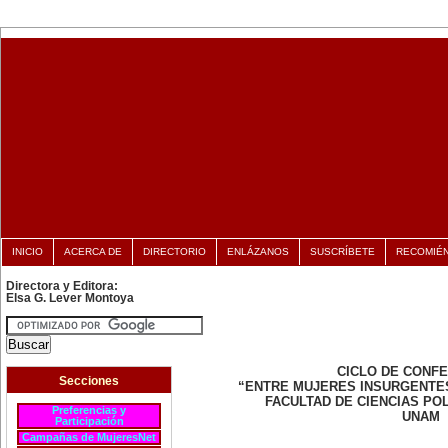
INICIO
ACERCA DE
DIRECTORIO
ENLÁZANOS
SUSCRÍBETE
RECOMIÉ
Directora y Editora:
Elsa G. Lever Montoya
CICLO DE CONF
Secciones
“ENTRE MUJERES INSURGENTE
FACULTAD DE CIENCIAS POL
Preferencias y
UNAM
Participación
Campañas de MujeresNet