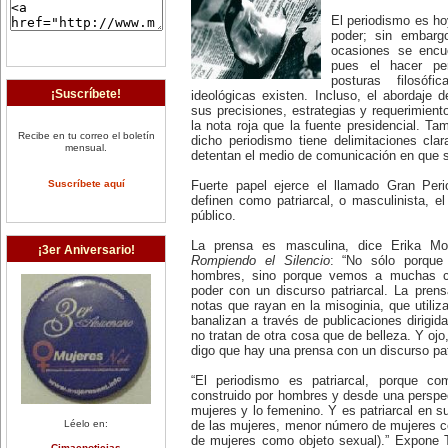
El periodismo es ho
poder; sin embarg
ocasiones se encue
pues el hacer per
posturas filosófi
¡Suscríbete!
ideológicas existen. Incluso, el abordaje d
sus precisiones, estrategias y requerimien
la nota roja que la fuente presidencial. Ta
Recibe en tu correo el boletín
dicho periodismo tiene delimitaciones cl
mensual.
detentan el medio de comunicación en que s
Suscríbete aquí
Fuerte papel ejerce el llamado Gran Per
definen como patriarcal, o masculinista, el
público.
La prensa es masculina, dice Erika Mont
¡3er Aniversario!
Rompiendo el Silencio
: “No sólo porque
hombres, sino porque vemos a muchas col
poder con un discurso patriarcal. La pren
notas que rayan en la misoginia, que utiliz
banalizan a través de publicaciones dirigid
no tratan de otra cosa que de belleza. Y ojo
digo que hay una prensa con un discurso patr
“El periodismo es patriarcal, porque co
construido por hombres y desde una perspect
mujeres y lo femenino. Y es patriarcal en s
Léelo en:
de las mujeres, menor número de mujeres 
de mujeres como objeto sexual).” Expone T
Cimacnoticias