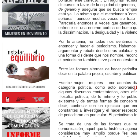
políticamente correcto… En algunas fechas
Nace en Santiago, Chile, la
discursos a favor de la equidad de géneros
escritora Mercedes Valenzuela
de género
y asegurar que se busca ‘empode
Alvarez (1924-1993), más
está ya. Lo mismo que el mencionar a ‘com
conocida como Mercedes
señores’, aunque muchas veces se trate 
Valdivieso. En 1961 publica 'La
Parecería entonces a veces que ganamos.
Brecha', considerada como la
primera novela feminista de
enfrente es una enorme cortina de humo qu
Latinoamérica.
la discriminación, la desigualdad y la violen
4 de marzo:
En México muere Adelina
Por lo anterior, no todas nos sentimos i
Zendejas (1909-1993), periodista,
entender y hacer el periodismo. Habemos
escritora y defensora de los
argumentar y rebatir desde otras palabras y
derechos de las mujeres.
5 de marzo:
una forma disidente que nos nombre, recon
En Dijon fallece Gabrielle Suchon
el periodismo también sirve para contestar a
(1703), notable filósofa francesa,
autora del Tratado de la moral y
Entre las formas alternas de hacer periodis
de la política (1693), la primera
decir en la palabra propia, escribir y publi
obra explícitamente filosófica
escrita por una mujer en el
Escribir mujer… mujeres… con acentos div
mundo.
8 de marzo:
categoría política, como acto sororario
[
-Día Internacional de la Mujer
algunos discursos contestatarios, otros afi
-En la ciudad de Melo, Uruguay,
filosofía política, de lo íntimo y lo púb
nace Juana Fernández Morales
existente y de tantas formas de concebir
(1895-1980), poeta conocida
decir, continuar con un ejercicio que enr
mundialmente como Juana de
constantes al investigar y el hacer respec
Ibarbourou, o 'Juana de América'.
Se la considera una de las figuras
de periodismo en particular: El periodismo f
clave de la poesía
hispanoamericana
Se trata de una de las formas que r
contemporánea.
comunicación, aquel que la histórica agenci
14 de marzo:
consideraba muy amplio porque “es par
Nace, en la Ciudad de México,