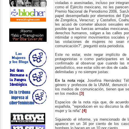
violadas o asesinadas, incluso por integr
como el Ejército mexicano, no les parecen 
Premio Nacional de Periodismo 2006, SanJ
papel desempeñado por elementos del Ejé
de Zongolica, Veracruz; y Castaños, Coahu
les acusó de cometer abusos sexuales en
posible que las fuerzas armadas mexicanas, 
derechos humanos, salgan a las calles por
intimidar o reprimir movimientos sociales
las violaciones de mujeres no sean 
comunicación?”, preguntó esta periodista.
Este no estar, este negar implícito d
protagonistas o como participantes en la
confirmado al observar que cuando las
periodístico, ese estar sólo en dos de cada
delimitadas y no siempre justas:
En la nota roja
: Josefina Hernández Tél
género y profesora de la UNAM, denunció 
los medios de comunicación, tienen que se
en los medios.
[3]
Espacios de la nota roja que, de acuerdo
española, "reproducen en su discurso la dis
mujer y la niña".
[4]
Siguiendo el informe, ya mencionado de 
aparece en un 34 por ciento de los caso
hombres lo hacen en un 10 por ciento.