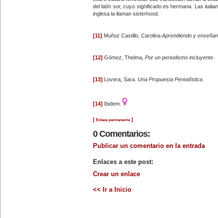
fotógrafa italiana Tina Modotti
del latín sor, cuyo significado es hermana. Las italia
(1896-1942).
inglesa la llaman sisterhood.
8 de enero:
Fallece la escritora española
Carmen Conde (1907-1996). Fue
[11]
Muñoz Castillo, Carolina
Aprendiendo y enseñand
la primera mujer que ingresó a la
Real Academia de la Lengua,
sentando un precedente en la
historia de las letras españolas.
[12]
Gómez, Thelma,
Por un periodismo incluyente
.
9 de enero:
-Nace Simone de Beauvoir (1908-
1986), escritora, filósofa y
[13]
Lovera, Sara.
Una Propuesta Periodística
.
feminista, autora de 'El Segundo
Sexo'.Es considerada una de las
figuras más emblemáticas del
feminismo contemporáneo.
[14]
Ibidem.
-Muere Gabriela Mistral (1889-
1957), poeta y escritora chilena.
Es la única escritora
[
]
Enlace permanente
latinoamericana que ha recibido el
0 Comentarios:
Premio Nobel de Literatura,
galardón que obtuvo en 1945.
13 de enero:
Publicar un comentario en la entrada
En Yucatán, México, se inicia el I
Congreso Feminista Nacional,
Enlaces a este post:
convocado por el general
Salvador Alvarado, gobernador de
Crear un enlace
este estado (1916).
15 de enero:
Rosa Luxemburgo (1870-1919),
<< Ir a Inicio
revolucionaria alemana de origen
polaco, es asesinada por la
policía. Periodista y escritora,
fundó el movimiento revolucionario