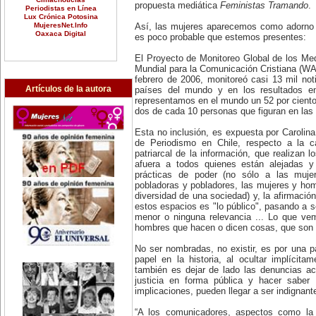
propuesta mediática
Feministas Tramando
.
Periodistas en Línea
Lux Crónica Potosina
MujeresNet.Info
Así, las mujeres aparecemos como adorno e
Oaxaca Digital
es poco probable que estemos presentes:
El Proyecto de Monitoreo Global de los Me
Mundial para la Comunicación Cristiana (WA
febrero de 2006, monitoreó casi 13 mil not
Artículos de la autora
países del mundo y en los resultados en
representamos en el mundo un 52 por cient
dos de cada 10 personas que figuran en las 
Esta no inclusión, es expuesta por Carolin
de Periodismo en Chile, respecto a la ca
patriarcal de la información, que realizan l
afuera a todos quienes están alejadas y
prácticas de poder (no sólo a las mujer
pobladoras y pobladores, las mujeres y homb
diversidad de una sociedad) y, la afirmació
estos espacios es "lo público", pasando a s
menor o ninguna relevancia ... Lo que ve
hombres que hacen o dicen cosas, que son 
No ser nombradas, no existir, es por una p
papel en la historia, al ocultar implícita
también es dejar de lado las denuncias ac
justicia en forma pública y hacer saber
implicaciones, pueden llegar a ser indignant
“A los comunicadores, aspectos como la 