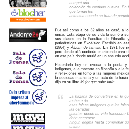
compré una
colección de vestidos nuevos. En f
que toman los
animales cuando se trata de perpetu
Fue así como a los 32 años se casó, a los
único. Esta etapa de su vida la sumó a su
sus clases en la Facultad de Filosofía 
periodísticas en
Excélsior
. Escribió en es
(1964) y
Álbum de familia
. En 1971 fue n
pero desde allá continúo escribiendo para el
en ese país donde murió en un absurdo acci
Recordarla hoy es evocar a la poeta y n
indígenas, a la maestra en filosofía y a la 
y reflexiones en torno a las mujeres mexica
la sociedad machista y un acto de fe hacia 
dijo en su libro
Mujer que sabe latín
:
La hazaña de convertirse en lo qu
rechazo de
esas falsas imágenes que los falso
las cerradas
galerías donde su vida transcurre
debe aceptarse
ningún dogma hasta comprobar que
chiste.