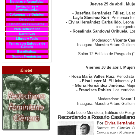
Noticias y Actualidad
Jueves 29 de abril. Muj
Invitaciones y
Convocatorias
- Josefina Hernández Téllez
. La e
Columnas de Opinión
- Layla Sánchez Kuri
. Presencia fe
Derechos
- Elvira Hernández Carballido
. Leona 
Hablan las Feministas
insurgente
Para Reflexionar
- Rosalinda Sandoval Orihuela
. Lo
Narrativas
Libros y Tesis
Moderador:
Vicente Cas
Temas con Enfoque de
Inaugura: Maestro Arturo Guill
Género
Estadísticas
Salón 12 Edificio de Posgrado (
Somos Feministas
Viernes 30 de abril. Mujer
¡Únete!
- Rosa María Valles Ruiz
. Periodista
- Elsa Lever M.
El Universal y 
- Gloria Hernández Jiménez
. Muje
- Francisca Robles
. Los corrido
Moderadora:
Noemí 
Inaugura: Maestro Arturo Guill
Sala Lucio Mendieta, Edificio de Posg
Recordando a Rosario Castellan
Por
Elvira Hernánde
Doctora en Ciencias Po
Comunicación. Profesora 