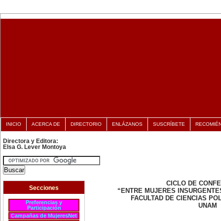
INICIO
ACERCA DE
DIRECTORIO
ENLÁZANOS
SUSCRÍBETE
RECOMIÉ
Directora y Editora:
Elsa G. Lever Montoya
CICLO DE CONF
Secciones
“ENTRE MUJERES INSURGENTE
FACULTAD DE CIENCIAS POL
Preferencias y
UNAM
Participación
Campañas de MujeresNet