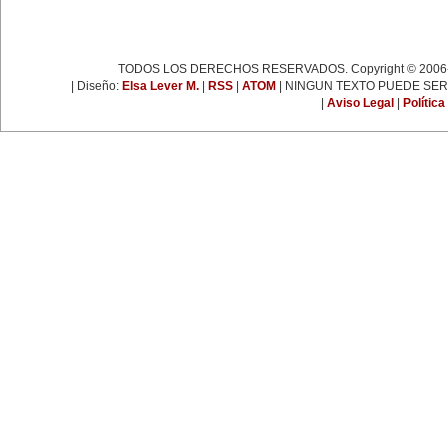
espartaquista junto a Kart
Liebknecht y Clara Zetkin.
19 de enero:
Muere Françoise Giroud (1916-
2003), destacada figura del
TODOS LOS DERECHOS RESERVADOS. Copyright © 2006-
periodismo, las letras y la política
francesa. Fue cofundadora del
| Diseño:
Elsa Lever M.
|
RSS
|
ATOM
| NINGUN TEXTO PUEDE SER
semanario 'L’Express'.
|
Aviso Legal
|
Política
22 de enero:
Día Internacional de la Libertad.
24 de enero:
Fallece Leona Vicario (1789-
1842), patriota mexicana que tuvo
una importante actuación durante
las guerras de la independencia.
25 de enero:
Nace la escritora inglesa Virginia
Woolf (1882-1941), una de las
figuras más representativas de la
novelística inglesa experimental y
de la narrativa moderna a nivel
mundial.
31 de enero:
Nace Ana Pavlova (1885-1931),
célebre bailarina rusa. Se convirtió
en una leyenda viviente con el
solo 'La muerte del cisne',
coreografía realizada
especialmente para ella por el
famoso coreógrafo Fokine, con
música de Saint-Sans.
EFEMÉRIDES DE