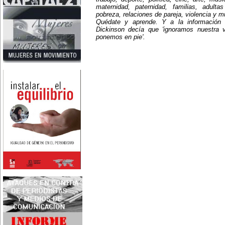
Nace en Santiago, Chile, la
maternidad, paternidad, familias, adult
escritora Mercedes Valenzuela
pobreza, relaciones de pareja, violencia y 
Alvarez (1924-1993), más
Quédate y aprende. Y a la información
conocida como Mercedes
Dickinson decía que 'ignoramos nuestra 
Valdivieso. En 1961 publica 'La
ponemos en pie'.
Brecha', considerada como la
primera novela feminista de
Latinoamérica.
4 de marzo:
En México muere Adelina
Zendejas (1909-1993), periodista,
escritora y defensora de los
derechos de las mujeres.
5 de marzo:
En Dijon fallece Gabrielle Suchon
(1703), notable filósofa francesa,
autora del Tratado de la moral y
de la política (1693), la primera
obra explícitamente filosófica
escrita por una mujer en el
mundo.
8 de marzo:
-Día Internacional de la Mujer
-En la ciudad de Melo, Uruguay,
nace Juana Fernández Morales
(1895-1980), poeta conocida
mundialmente como Juana de
Ibarbourou, o 'Juana de América'.
Se la considera una de las figuras
clave de la poesía
hispanoamericana
contemporánea.
14 de marzo:
Nace, en la Ciudad de México,