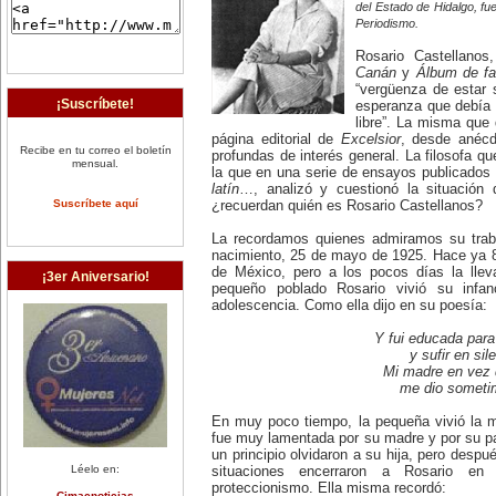
del Estado de Hidalgo, fu
Periodismo.
Rosario Castellano
Canán
y
Álbum de fa
“vergüenza de estar s
¡Suscríbete!
esperanza que debía 
libre”. La misma que 
página editorial de
Excelsior
, desde anécd
Recibe en tu correo el boletín
profundas de interés general. La filosofa qu
mensual.
la que en una serie de ensayos publicados e
latín
…, analizó y cuestionó la situación
Suscríbete aquí
¿recuerdan quién es Rosario Castellanos?
La recordamos quienes admiramos su tra
nacimiento, 25 de mayo de 1925. Hace ya 8
de México, pero a los pocos días la lle
¡3er Aniversario!
pequeño poblado Rosario vivió su infa
adolescencia. Como ella dijo en su poesía:
Y fui educada par
y sufir en sil
Mi madre en vez 
me dio someti
En muy poco tiempo, la pequeña vivió la 
fue muy lamentada por su madre y por su pad
un principio olvidaron a su hija, pero desp
Léelo en:
situaciones encerraron a Rosario en
proteccionismo. Ella misma recordó:
Cimacnoticias