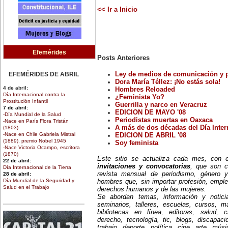
<< Ir a Inicio
Efemérides
Posts Anteriores
EFEMÉRIDES DE ABRIL
Ley de medios de comunicación y pe
Dora María Téllez: ¡No estás sola!
4 de abril:
Hombres Reloaded
Día Internacional contra la
¿Feminista Yo?
Prostitución Infantil
Guerrilla y narco en Veracruz
7 de abril:
EDICION DE MAYO '08
-Día Mundial de la Salud
Periodistas muertas en Oaxaca
-Nace en París Flora Tristán
A más de dos décadas del Día Intern
(1803)
-Nace en Chile Gabriela Mistral
EDICION DE ABRIL '08
(1889), premio Nobel 1945
Soy feminista
-Nace Victoria Ocampo, escritora
(1870)
Este sitio se actualiza cada mes, con
22 de abril:
invitaciones y convocatorias
, que son c
Día Internacional de la Tierra
revista mensual de periodismo, género y
28 de abril:
Día Mundial de la Seguridad y
hombres que, sin importar profesión, emple
Salud en el Trabajo
derechos humanos y de las mujeres.
30 de abril:
Se abordan temas, información y notici
Día de la Niña
seminarios, talleres, escuelas, cursos, mae
bibliotecas en línea, editoras, salud, c
EFEMÉRIDES DE MARZO
derecho, tecnología, tic, blogs, discapac
1 de marzo:
trabajo, deporte, política, cine, arte, mús