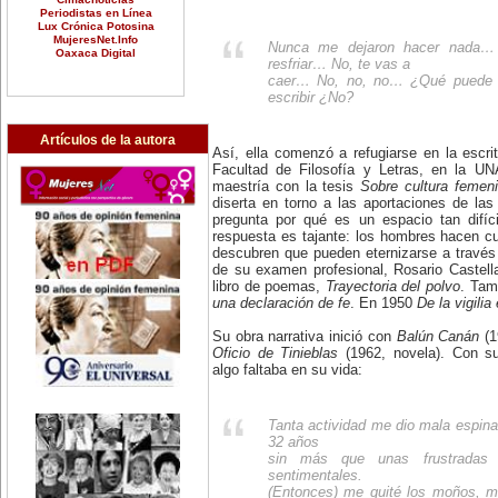
Periodistas en Línea
Lux Crónica Potosina
MujeresNet.Info
Nunca me dejaron hacer nada…
Oaxaca Digital
resfriar… No, te vas a
caer… No, no, no… ¿Qué puede h
escribir ¿No?
Artículos de la autora
Así, ella comenzó a refugiarse en la escrit
Facultad de Filosofía y Letras, en la U
maestría con la tesis
Sobre cultura femen
diserta en torno a las aportaciones de la
pregunta por qué es un espacio tan difíc
respuesta es tajante: los hombres hacen cul
descubren que pueden eternizarse a través
de su examen profesional, Rosario Castell
libro de poemas,
Trayectoria del polvo
. Tam
una declaración de fe
. En 1950
De la vigilia 
Su obra narrativa inició con
Balún Canán
(1
Oficio de Tinieblas
(1962, novela). Con su 
algo faltaba en su vida:
Tanta actividad me dio mala espina.
32 años
sin más que unas frustradas y
sentimentales.
(Entonces) me quité los moños, m