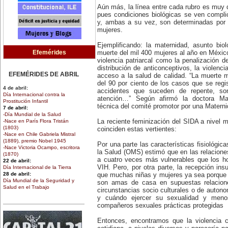
Aún más, la línea entre cada rubro es muy 
pues condiciones biológicas se ven compl
y, ambas a su vez, son determinadas por v
mujeres.
Ejemplificando: la maternidad, asunto biol
Efemérides
muerte del mil 400 mujeres al año en México
violencia patriarcal como la penalización de
distribución de anticonceptivos, la violenci
EFEMÉRIDES DE ABRIL
acceso a la salud de calidad. “La muerte 
del 90 por ciento de los casos que se regis
4 de abril:
accidentes que suceden de repente, s
Día Internacional contra la
atención…” Según afirmó la doctora Ma
Prostitución Infantil
técnica del comité promotor por una Materni
7 de abril:
-Día Mundial de la Salud
-Nace en París Flora Tristán
La reciente feminización del SIDA a nivel m
(1803)
coinciden estas vertientes:
-Nace en Chile Gabriela Mistral
(1889), premio Nobel 1945
Por una parte las características fisiológic
-Nace Victoria Ocampo, escritora
la Salud (OMS) estimó que en las relacion
(1870)
a cuatro veces más vulnerables que los ho
22 de abril:
VIH. Pero, por otra parte, la recepción ins
Día Internacional de la Tierra
28 de abril:
que muchas niñas y mujeres ya sea porque p
Día Mundial de la Seguridad y
son amas de casa en supuestas relacion
Salud en el Trabajo
circunstancias socio culturales o de auton
30 de abril:
y cuándo ejercer su sexualidad y men
Día de la Niña
compañeros sexuales prácticas protegidas
EFEMÉRIDES DE MARZO
Entonces, encontramos que la violencia c
1 de marzo: