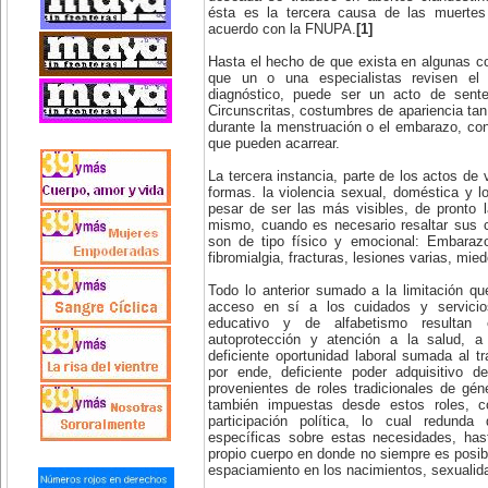
ésta es la tercera causa de las muertes
acuerdo con la FNUPA.
[1]
Hasta el hecho de que exista en algunas c
que un o una especialistas revisen el c
diagnóstico, puede ser un acto de sente
Circunscritas, costumbres de apariencia tan 
durante la menstruación o el embarazo, co
que pueden acarrear.
La tercera instancia, parte de los actos de 
formas. la violencia sexual, doméstica y lo
pesar de ser las más visibles, de pronto 
mismo, cuando es necesario resaltar sus 
son de tipo físico y emocional: Embaraz
fibromialgia, fracturas, lesiones varias, mied
Todo lo anterior sumado a la limitación q
acceso en sí a los cuidados y servici
educativo y de alfabetismo resultan 
autoprotección y atención a la salud, 
deficiente oportunidad laboral sumada al 
por ende, deficiente poder adquisitivo d
provenientes de roles tradicionales de gé
también impuestas desde estos roles, c
participación política, lo cual redunda
específicas sobre estas necesidades, has
propio cuerpo en donde no siempre es posibl
espaciamiento en los nacimientos, sexualida