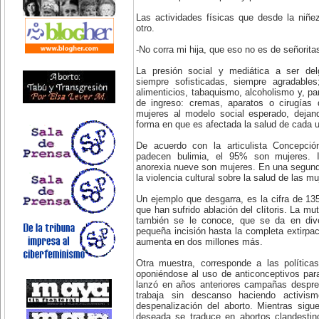
Las actividades físicas que desde la niñ
otro.
-No corra mi hija, que eso no es de señorita
La presión social y mediática a ser del
siempre sofisticadas, siempre agradable
alimenticios, tabaquismo, alcoholismo y, pa
de ingreso: cremas, aparatos o cirugías
mujeres al modelo social esperado, dejan
forma en que es afectada la salud de cada u
De acuerdo con la articulista Concepci
padecen bulimia, el 95% son mujeres. 
anorexia nueve son mujeres. En una segund
la violencia cultural sobre la salud de las mu
Un ejemplo que desgarra, es la cifra de 1
que han sufrido ablación del clítoris. La mu
también se le conoce, que se da en div
pequeña incisión hasta la completa extirpac
aumenta en dos millones más.
Otra muestra, corresponde a las políticas
oponiéndose al uso de anticonceptivos para
lanzó en años anteriores campañas despre
trabaja sin descanso haciendo activis
despenalización del aborto. Mientras sigu
deseada se traduce en abortos clandestin