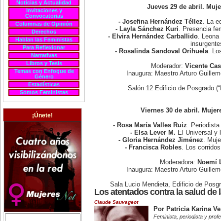
Noticias y Actualidad
Jueves 29 de abril. Muj
Invitaciones y
Convocatorias
- Josefina Hernández Téllez
. La e
Columnas de Opinión
- Layla Sánchez Kuri
. Presencia fe
Derechos
- Elvira Hernández Carballido
. Leona 
Hablan las Feministas
insurgente
Para Reflexionar
- Rosalinda Sandoval Orihuela
. Lo
Narrativas
Libros y Tesis
Moderador:
Vicente Cas
Temas con Enfoque de
Inaugura: Maestro Arturo Guill
Género
Estadísticas
Salón 12 Edificio de Posgrado (
Somos Feministas
Viernes 30 de abril. Mujer
¡Únete!
- Rosa María Valles Ruiz
. Periodista
- Elsa Lever M.
El Universal y 
- Gloria Hernández Jiménez
. Muje
- Francisca Robles
. Los corrido
Moderadora:
Noemí 
Inaugura: Maestro Arturo Guill
Sala Lucio Mendieta, Edificio de Posg
Los atentados contra la salud de 
Claude Sauvageot
Por Patricia Karina V
Feminista, periodista y prof