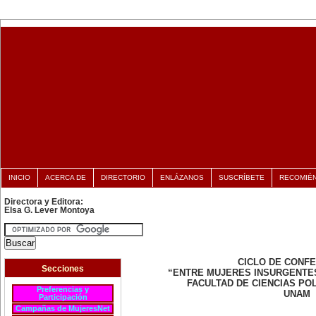
INICIO
ACERCA DE
DIRECTORIO
ENLÁZANOS
SUSCRÍBETE
RECOMIÉ
Directora y Editora:
Elsa G. Lever Montoya
CICLO DE CONF
Secciones
“ENTRE MUJERES INSURGENTE
FACULTAD DE CIENCIAS POL
Preferencias y
UNAM
Participación
Campañas de MujeresNet