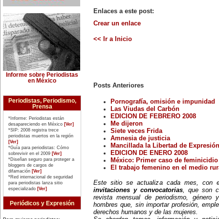
Matilde Montoya (1857-1938). Fue
la primera mujer que recibió el
Enlaces a este post:
título de médica cirujana en 1887.
16 de marzo:
Crear un enlace
La pacifista estadounidense
Rachel Corrie es arrollada (2003)
<< Ir a Inicio
por una excavadora militar en
Gaza, cuando actuaba como
'escudo humano' para impedir la
demolición de la casa de un
médico de la localidad de Rafah.
19 de marzo:
Informe sobre Periodistas
La Alta Comisionada para los
en México
Derechos Humanos de Naciones
Posts Anteriores
Unidas, Mary Robinson, anuncia
su retiro del cargo (2002), luego
Periodistas, Periodismo,
Pornografía, omisión e impunidad
de conocerse las presiones del
Prensa
Las Viudas del Carbón
gobierno de Estados Unidos para
EDICION DE FEBRERO 2008
que dejara el cargo, por
*Informe: Periodistas están
considerarla una persona
Me dijeron
desapareciendo en México
[Ver]
'molesta' para sus intereses.
Siete veces Frida
*SIP: 2008 registra trece
20 de marzo:
periodistas muertos en la región
Amnesia de justicia
La escritora estadounidense
[Ver]
Mancillada la Libertad de Expresió
*Guía para periodistas: Cómo
Harriet Beecher-Stowe (1811-
EDICION DE ENERO 2008
sobrevivir en el 2009
[Ver]
1896), publica 'La Cabaña del Tío
México: Primer caso de feminicidio a
*Diseñan seguro para proteger a
Tom' (1852), novela que se
bloggers de cargos de
El trabajo femenino en el medio rur
convierte en el manifiesto
difamación
[Ver]
antiesclavista de su época.
*Red internacional de seguridad
21 de marzo:
Este sitio se actualiza cada mes, con
para periodistas lanza sitio
Día Internacional de la Eliminación
especializado
[Ver]
invitaciones y convocatorias
, que son c
de la Discriminación Racial.
revista mensual de periodismo, género y
23 de marzo:
Periódicos y Expresión
hombres que, sin importar profesión, emple
Nace en Iquique, Chile, Elena
derechos humanos y de las mujeres.
Caffarena (1903-2003), figura
emblemática del feminismo