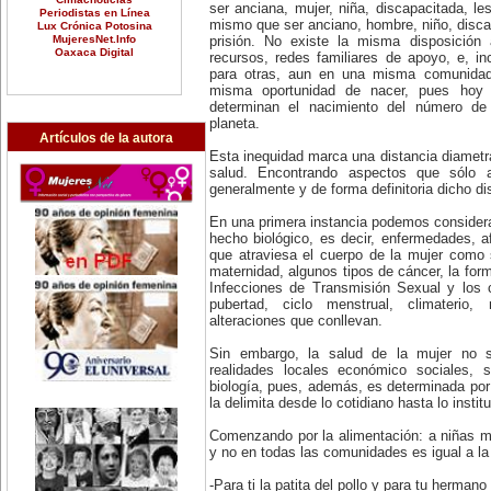
ser anciana, mujer, niña, discapacitada, le
Periodistas en Línea
mismo que ser anciano, hombre, niño, disc
Lux Crónica Potosina
MujeresNet.Info
prisión. No existe la misma disposición
Oaxaca Digital
recursos, redes familiares de apoyo, e, i
para otras, aun en una misma comunidad.
misma oportunidad de nacer, pues hoy 
determinan el nacimiento del número de 
planeta.
Artículos de la autora
Esta inequidad marca una distancia diametral
salud. Encontrando aspectos que sólo 
generalmente y de forma definitoria dicho dis
En una primera instancia podemos considera
hecho biológico, es decir, enfermedades, a
que atraviesa el cuerpo de la mujer como 
maternidad, algunos tipos de cáncer, la for
Infecciones de Transmisión Sexual y los 
pubertad, ciclo menstrual, climateri
alteraciones que conllevan.
Sin embargo, la salud de la mujer no só
realidades locales económico sociales, s
biología, pues, además, es determinada por 
la delimita desde lo cotidiano hasta lo institu
Comenzando por la alimentación: a niñas m
y no en todas las comunidades es igual a la
-Para ti la patita del pollo y para tu herman