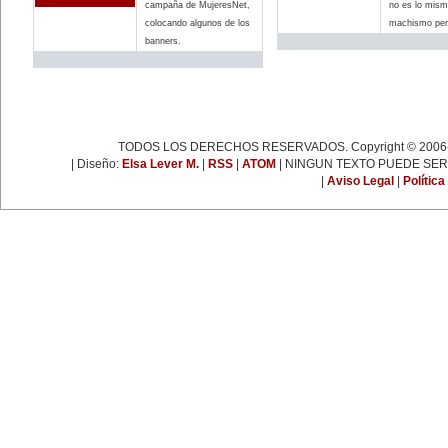
espartaquista junto a Kart
campaña de MujeresNet,
no es lo mism
Liebknecht y Clara Zetkin.
colocando algunos de los
machismo pero
19 de enero:
banners.
Muere Françoise Giroud (1916-
2003), destacada figura del
periodismo, las letras y la política
francesa. Fue cofundadora del
semanario 'L’Express'.
22 de enero:
Día Internacional de la Libertad.
24 de enero:
TODOS LOS DERECHOS RESERVADOS. Copyright © 2006-
Fallece Leona Vicario (1789-
1842), patriota mexicana que tuvo
| Diseño:
Elsa Lever M.
|
RSS
|
ATOM
| NINGUN TEXTO PUEDE SER
una importante actuación durante
|
Aviso Legal
|
Política
las guerras de la independencia.
25 de enero:
Nace la escritora inglesa Virginia
Woolf (1882-1941), una de las
figuras más representativas de la
novelística inglesa experimental y
de la narrativa moderna a nivel
mundial.
31 de enero:
Nace Ana Pavlova (1885-1931),
célebre bailarina rusa. Se convirtió
en una leyenda viviente con el
solo 'La muerte del cisne',
coreografía realizada
especialmente para ella por el
famoso coreógrafo Fokine, con
música de Saint-Sans.
EFEMÉRIDES DE