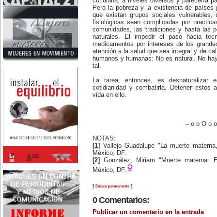
cotidiana, a niveles diversos y parecería pa
Nace en Santiago, Chile, la
Pero la pobreza y la existencia de países 
escritora Mercedes Valenzuela
que existan grupos sociales vulnerables, 
Alvarez (1924-1993), más
fisiológicas sean complicadas por practicas
conocida como Mercedes
comunidades, las tradiciones y hasta las po
Valdivieso. En 1961 publica 'La
naturales. El impedir el paso hacia tecn
Brecha', considerada como la
primera novela feminista de
medicamentos por intereses de los grandes
Latinoamérica.
atención a la salud que sea integral y de ca
4 de marzo:
humanos y humanas: No es natural. No ha
En México muere Adelina
tal.
Zendejas (1909-1993), periodista,
escritora y defensora de los
La tarea, entonces, es desnaturalizar e
derechos de las mujeres.
5 de marzo:
cotidianidad y combatirla. Detener estos 
En Dijon fallece Gabrielle Suchon
vida en ello.
(1703), notable filósofa francesa,
autora del Tratado de la moral y
de la política (1693), la primera
obra explícitamente filosófica
-- o o O o o
escrita por una mujer en el
mundo.
8 de marzo:
NOTAS:
-Día Internacional de la Mujer
[1]
Vallejo Guadalupe "La muerte materna,
-En la ciudad de Melo, Uruguay,
México, DF.
nace Juana Fernández Morales
[2]
González, Miriam "Muerte materna: E
(1895-1980), poeta conocida
mundialmente como Juana de
México, DF.
Ibarbourou, o 'Juana de América'.
Se la considera una de las figuras
[
]
Enlace permanente
clave de la poesía
hispanoamericana
0 Comentarios:
contemporánea.
14 de marzo:
Publicar un comentario en la entrada
Nace, en la Ciudad de México,