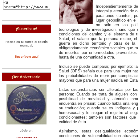
Independientemente de
integral y atención de
para unos cuantos, p
lugar geopolítico en el
no sólo en las polí
¡Suscríbete!
tecnológico y de investigación, sino que
condiciones del camino y el sistema de tr
Salud, el salario que la persona recibe, e
Recibe en tu correo el boletín
guerra en dicho territorio y otras de la
mensual.
obligatoriamente económico sociales que ma
de muertes por enfermedades prevenibles 
Suscríbete aquí
hasta de una comunidad a otra.
Incluso se puede comparar, por ejemplo: l
Salud (OPS) señala que para una mujer nac
las probabilidades de morir por complica
¡3er Aniversario!
mayores que para una mujer nacida en Esta
Estas circunstancias son alteradas por la
persona: Cuando se trata de alguien con 
posibilidad de movilidad y atención inm
encuentra en prisión; cuando habla una lengu
su traducción; cuando se es indígena y 
homosexual y le niegan el registro al seg
condicionantes; también son factores que l
calidad de ésta.
Léelo en:
Asimismo, estas desigualdades económi
condiciones de vulnerabilidad son atraves
Cimacnoticias